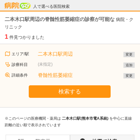
病院なび
人で選べる医院検索
二本木口駅周辺の脊髄性筋萎縮症の診察が可能な
病院・ク
リニック
1
件見つかりました
二本木口駅周辺
エリア/駅
変更
(未指定)
診療科目
追加
脊髄性筋萎縮症
詳細条件
変更
検索する
※このページの医療機関・薬局は
二本木口駅(熊本市電A系統)
を中心に直線
距離の近い順で表示されています