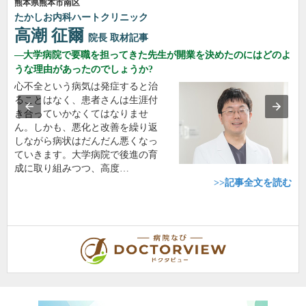
熊本県熊本市南区
たかしお内科ハートクリニック
高潮 征爾
院長
取材記事
大学病院で要職を担ってきた先生が開業を決めたのにはどのよ
うな理由があったのでしょうか?
心不全という病気は発症すると治
ることはなく、患者さんは生涯付
き合っていかなくてはなりませ
ん。しかも、悪化と改善を繰り返
しながら病状はだんだん悪くなっ
ていきます。大学病院で後進の育
成に取り組みつつ、高度…
>>記事全文を読む