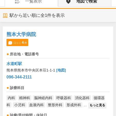
一覧表示
地図で検索
駅から近い順に全
1
件を表示
熊本大学病院
4
口コミ
件
所在地・電話番号
水道町駅
熊本県熊本市中央区本荘1-1-1
[地図]
096-344-2111
診療科目
内科
精神科
脳神経内科
呼吸器科
消化器科
循環器
科
小児科
血液内科
整形外科
形成外科
...
もっと見る
診療/受付時間・休診日