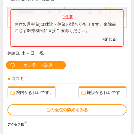
診療時間
月
火
水
木
金
土
日
祝
8:30～17:15
●
●
●
●
●
お盆(8月中旬)は休診・休業の場合があります。来院前
に必ず医療機関に直接ご確認ください。
×閉じる
土～日・祝
休診日:
オンライン診療
口コミ
院内がきれいです。
施設がきれいです。
この医院の詳細をみる
※
アクセス数