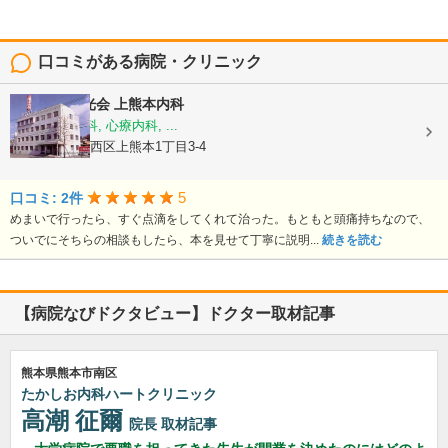
口コミがある病院・クリニック
医療法人陽光会
上熊本内科
内科, 神経内科, 心療内科, ...
熊本県熊本市西区上熊本1丁目3-4
5
口コミ: 2件
めまいで行ったら、すぐ点滴をしてくれて治った。もともと頭痛持ちなので、
ついでにそちらの相談もしたら、本を見せて丁寧に説明...
続きを読む
【病院なびドクタビュー】ドクター取材記事
熊本県熊本市南区
たかしお内科ハートクリニック
高潮 征爾
院長
取材記事