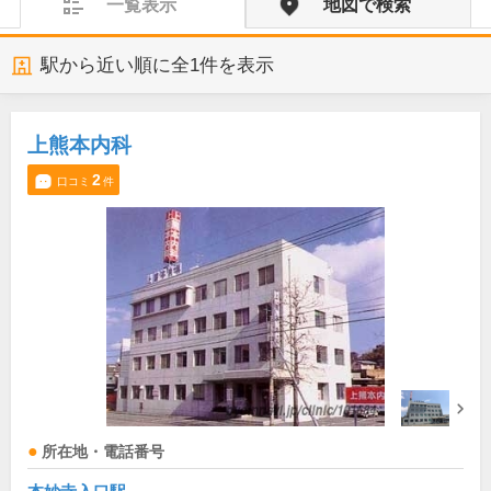
一覧表示
地図で検索
駅から近い順に全
1
件を表示
上熊本内科
2
口コミ
件
所在地・電話番号