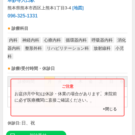
本妙寺入口駅
熊本県熊本市西区上熊本1丁目3-4
[地図]
096-325-1331
診療科目
内科
神経内科
心療内科
循環器内科
呼吸器内科
消化
器内科
整形外科
リハビリテーション科
放射線科
小児
科
診療/受付時間・休診日
診療時間
月
火
水
木
金
土
日
祝
9:00～13:00
●
お盆(8月中旬)は休診・休業の場合があります。来院前
に必ず医療機関に直接ご確認ください。
9:00～18:00
●
●
●
●
●
×閉じる
日、祝
休診日: