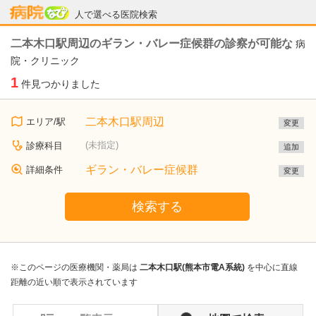
病院なび
人で選べる医院検索
二本木口駅周辺のギラン・バレー症候群の診察が可能な
病
院・クリニック
1
件見つかりました
二本木口駅周辺
エリア/駅
変更
(未指定)
診療科目
追加
ギラン・バレー症候群
詳細条件
変更
検索する
※このページの医療機関・薬局は
二本木口駅(熊本市電A系統)
を中心に直線
距離の近い順で表示されています