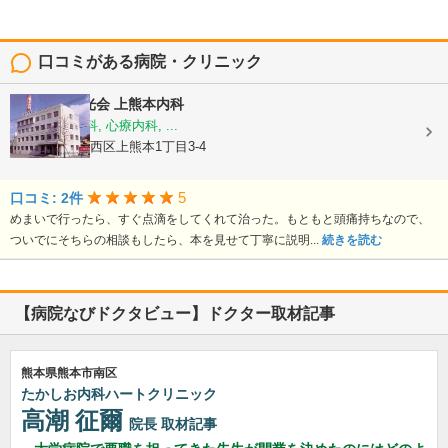
口コミがある病院・クリニック
医療法人陽光会
上熊本内科
内科, 神経内科, 心療内科, ...
熊本県熊本市西区上熊本1丁目3-4
5
口コミ: 2件
めまいで行ったら、すぐ点滴をしてくれて治った。もともと頭痛持ちなので、
ついでにそちらの相談もしたら、本を見せて丁寧に説明...
続きを読む
【病院なびドクタビュー】ドクター取材記事
熊本県熊本市南区
たかしお内科ハートクリニック
高潮 征爾
院長
取材記事