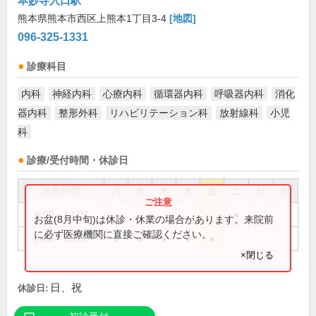
本妙寺入口駅
熊本県熊本市西区上熊本1丁目3-4
[地図]
096-325-1331
診療科目
内科
神経内科
心療内科
循環器内科
呼吸器内科
消化
器内科
整形外科
リハビリテーション科
放射線科
小児
科
診療/受付時間・休診日
診療時間
月
火
水
木
金
土
日
祝
9:00～13:00
●
お盆(8月中旬)は休診・休業の場合があります。来院前
に必ず医療機関に直接ご確認ください。
9:00～18:00
●
●
●
●
●
×閉じる
日、祝
休診日: