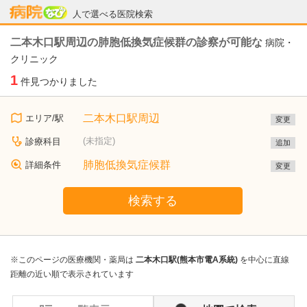
病院なび
人で選べる医院検索
二本木口駅周辺の肺胞低換気症候群の診察が可能な
病院・
クリニック
1
件見つかりました
二本木口駅周辺
エリア/駅
変更
(未指定)
診療科目
追加
肺胞低換気症候群
詳細条件
変更
検索する
※このページの医療機関・薬局は
二本木口駅(熊本市電A系統)
を中心に直線
距離の近い順で表示されています