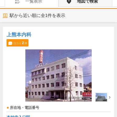
一覧表示
地図で検索
駅から近い順に全
1
件を表示
上熊本内科
2
口コミ
件
所在地・電話番号