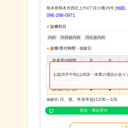
熊本県熊本市西区上代4丁目13番29号
[地図]
096-288-0971
診療科目
内科
内視鏡内科
消化器内科
診療/受付時間・休診日
外来受付時間
月
火
8:45～12:00
●
●
お盆(8月中旬)は休診・休業の場合があ
8:45～14:45
14:00～17:15
●
●
日、祝、年末年始(12/30～1/3)
休診日:
初診・再診受付
こ