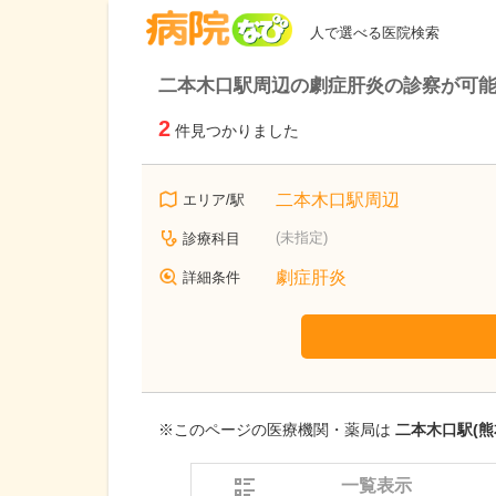
病院なび
人で選べる医院検索
二本木口駅周辺の劇症肝炎の診察が可
2
件見つかりました
二本木口駅周辺
エリア/駅
(未指定)
診療科目
劇症肝炎
詳細条件
※このページの医療機関・薬局は
二本木口駅(熊
一覧表示