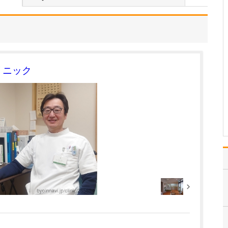
たのにはどのような理由があったのでしょうか?
心不全という病気は発症
すると治ることはなく、
患者さんは生涯付き合っ
ていかなくてはなりませ
ん。しかも、悪化と改善
を繰り返しながら病状は
リニック
だんだん悪くなっていき
ます。大学病院で後進の
育成に取り組みつつ、高
度…
>>記事全文を読む