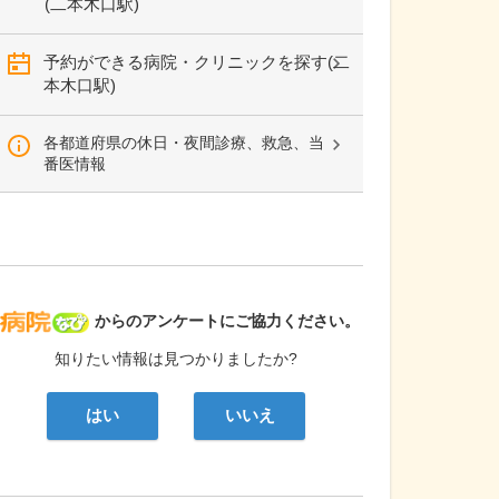
(二本木口駅)
予約ができる病院・クリニックを探す(二
本木口駅)
各都道府県の休日・夜間診療、救急、当
番医情報
病院なび
からのアンケートにご協力ください。
知りたい情報は見つかりましたか?
はい
いいえ