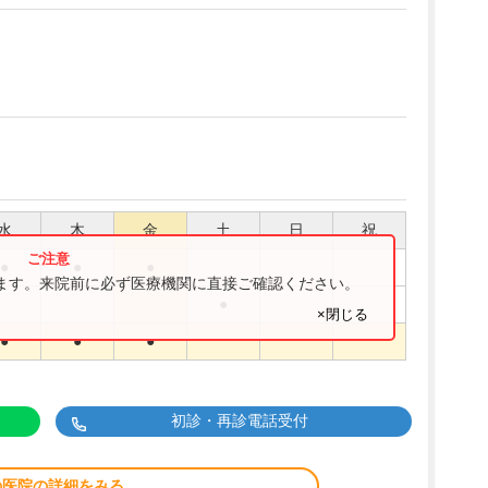
水
木
金
土
日
祝
●
●
●
ります。来院前に必ず医療機関に直接ご確認ください。
●
×閉じる
●
●
●
初診・再診電話受付
の医院の詳細をみる