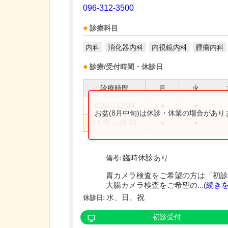
096-312-3500
診療科目
内科
消化器内科
内視鏡内科
腫瘍内科
診療/受付時間・休診日
診療時間
月
火
8:30～12:00
●
●
お盆(8月中旬)は休診・休業の場合があ
13:30～18:00
●
●
臨時休診あり
備考:
胃カメラ検査をご希望の方は「初診
大腸カメラ検査をご希望の...(
続き
水、日、祝
休診日:
初診受付