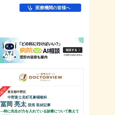
医療機関の皆様へ
医師(ドクター)の
東京都中野区
神奈川県横浜市港北
中野富士見町耳鼻咽喉科
新横浜国際クリ
冨岡 亮太
石黒 智也
院長
取材記事
特に先生が力を入れている診療について教えて
とてもスタイリ