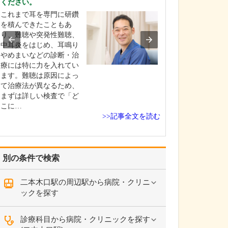
ください。
心身ともにリラ
これまで耳を専門に研鑽
きる、ホテルラ
を積んできたこともあ
ような空間をイ
り、難聴や突発性難聴、
ました。見晴ら
中耳炎をはじめ、耳鳴り
15階に開業した
やめまいなどの診断・治
者さんに病院と
療には特に力を入れてい
しさを感じさせ
ます。難聴は原因によっ
つろいで受診し
て治療法が異なるため、
ればと考えての
まずは詳しい検査で「ど
す…
こに…
>>記事全文を読む
別の条件で検索
二本木口駅の周辺駅から病院・クリニ
ックを探す
診療科目から病院・クリニックを探す