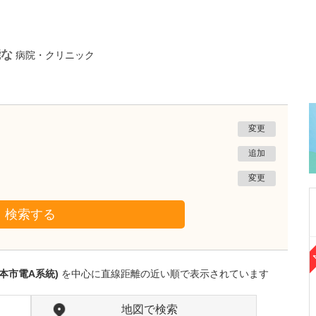
能な
病院・クリニック
変更
追加
変更
検索する
熊本県熊本市南区
たかしお内科ハートクリニック
本市電A系統)
を中心に直線距離の近い順で表示されています
高潮 征爾
院長
取材記事
大学病院で要職を担ってきた先生が開業を決め
地図で検索