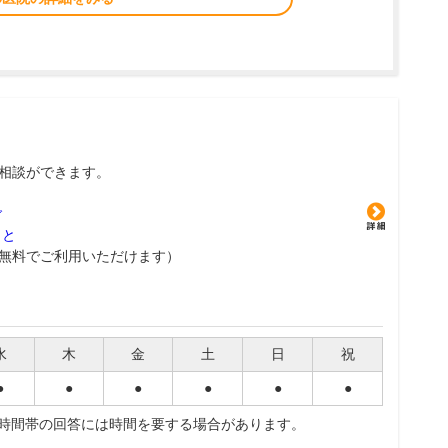
相談ができます。
グ
こと
無料でご利用いただけます）
水
木
金
土
日
祝
●
●
●
●
●
●
夜時間帯の回答には時間を要する場合があります。