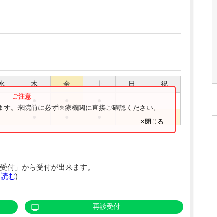
水
木
金
土
日
祝
●
●
●
ります。来院前に必ず医療機関に直接ご確認ください。
●
●
●
×閉じる
受付」から受付が出来ます。
を読む
)
再診受付