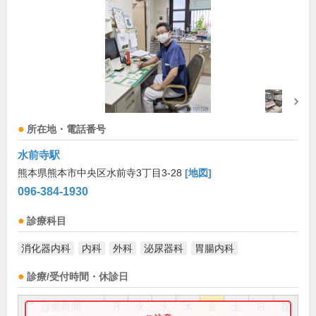
所在地・電話番号
水前寺駅
熊本県熊本市中央区水前寺3丁目3-28
[地図]
096-384-1930
診療科目
消化器内科
内科
外科
泌尿器科
胃腸内科
診療/受付時間・休診日
診療時間
月
火
水
木
金
土
日
祝