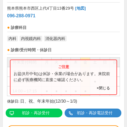
熊本県熊本市西区上代4丁目13番29号
[地図]
096-288-0971
診療科目
内科
内視鏡内科
消化器内科
診療/受付時間・休診日
外来受付時間
月
火
水
木
金
土
日
祝
8:45～12:00
●
●
●
●
●
お盆(8月中旬)は休診・休業の場合があります。来院前
に必ず医療機関に直接ご確認ください。
8:45～14:45
●
×閉じる
14:00～17:15
●
●
●
●
●
日、祝、年末年始(12/30～1/3)
休診日:
初診・再診受付
初診・再診電話受付