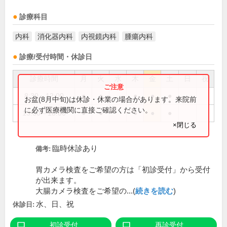
診療科目
内科
消化器内科
内視鏡内科
腫瘍内科
診療/受付時間・休診日
診療時間
月
火
水
木
金
土
日
祝
8:30～12:00
●
●
●
●
●
お盆(8月中旬)は休診・休業の場合があります。来院前
に必ず医療機関に直接ご確認ください。
13:30～18:00
●
●
●
●
●
×閉じる
臨時休診あり
備考:
胃カメラ検査をご希望の方は「初診受付」から受付
が出来ます。
大腸カメラ検査をご希望の...(
続きを読む
)
水、日、祝
休診日:
初診受付
再診受付