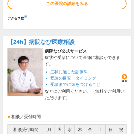
この医院の詳細をみる
※
アクセス数
【24h】
病院なび医療相談
病院なび公式サービス
症状や受診について医師に相談ができま
す。
症状に適した診療科
受診の目安・タイミング
受診までに気をつけること
などにご利用ください。（無料でご利用い
ただけます）
相談／受付時間
相談受付時間
月
火
水
木
金
土
日
祝