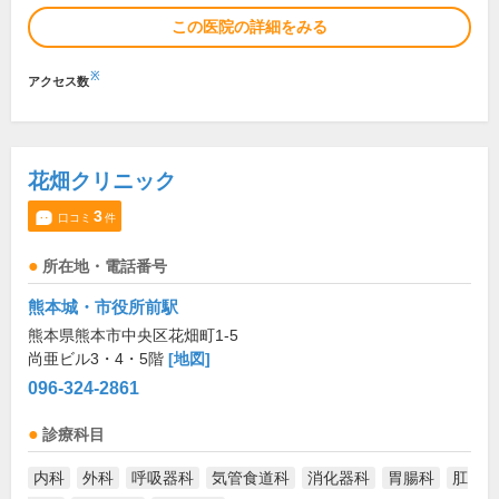
この医院の詳細をみる
※
アクセス数
花畑クリニック
3
口コミ
件
所在地・電話番号
熊本城・市役所前駅
熊本県熊本市中央区花畑町1-5
尚亜ビル3・4・5階
[地図]
096-324-2861
診療科目
内科
外科
呼吸器科
気管食道科
消化器科
胃腸科
肛