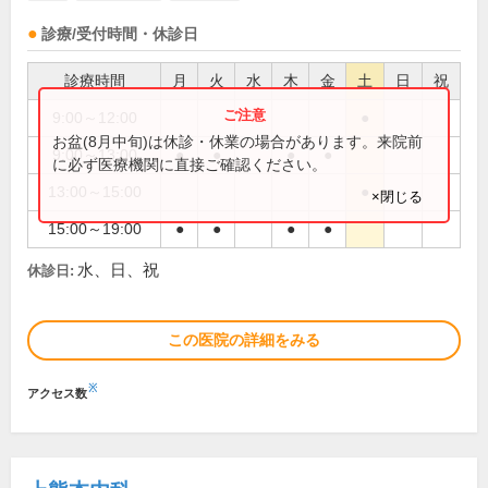
診療/受付時間・休診日
診療時間
月
火
水
木
金
土
日
祝
9:00～12:00
●
お盆(8月中旬)は休診・休業の場合があります。来院前
9:00～13:00
●
●
●
●
に必ず医療機関に直接ご確認ください。
13:00～15:00
●
×閉じる
15:00～19:00
●
●
●
●
水、日、祝
休診日:
この医院の詳細をみる
※
アクセス数