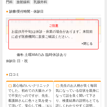
門科
放射線科
乳腺外科
診療/受付時間・休診日
外来受付時間
月
火
水
木
金
土
日
祝
8:30～13:00
●
●
●
●
●
●
お盆(8月中旬)は休診・休業の場合があります。来院前
に必ず医療機関に直接ご確認ください。
14:00～18:00
●
●
●
●
●
×閉じる
土曜AMのみ 臨時休診あり
備考:
日・祝
休診日:
口コミ
居心地のいいクリニック
先生のお人柄が良く毎回
でした。初めての大腸カメラ
気になっている症状を親身に
で不安だっのですが、先生、
なって話を良く聞いて下さ
看護師さんに色々と気を使っ
り、検査結果の説明もとても
て頂いて、安心して検...
詳しくわかりやすく説明...
もっ