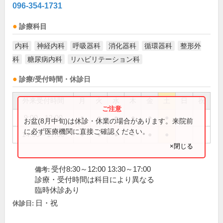
096-354-1731
診療科目
内科
神経内科
呼吸器科
消化器科
循環器科
整形外
科
糖尿病内科
リハビリテーション科
診療/受付時間・休診日
外来受付時間
月
火
水
木
金
土
日
祝
9:00～12:00
●
●
●
●
●
●
お盆(8月中旬)は休診・休業の場合があります。来院前
に必ず医療機関に直接ご確認ください。
14:00～17:00
●
●
●
●
●
●
×閉じる
受付8:30～12:00 13:30～17:00
備考:
診療・受付時間は科目により異なる
臨時休診あり
日・祝
休診日: