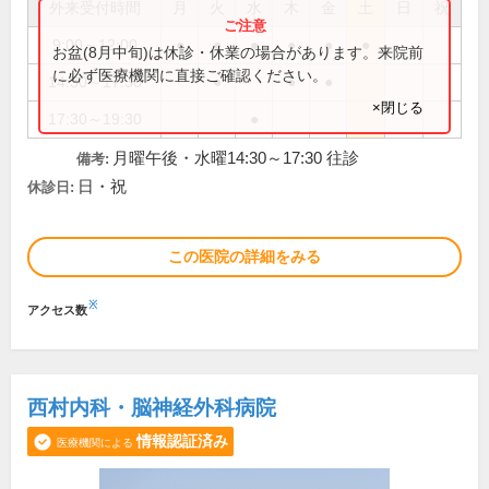
外来受付時間
月
火
水
木
金
土
日
祝
9:00～12:00
●
●
●
●
●
●
お盆(8月中旬)は休診・休業の場合があります。来院前
に必ず医療機関に直接ご確認ください。
14:30～17:30
●
●
●
×閉じる
17:30～19:30
●
月曜午後・水曜14:30～17:30 往診
備考:
日・祝
休診日:
この医院の詳細をみる
※
アクセス数
西村内科・脳神経外科病院
情報認証済み
医療機関による