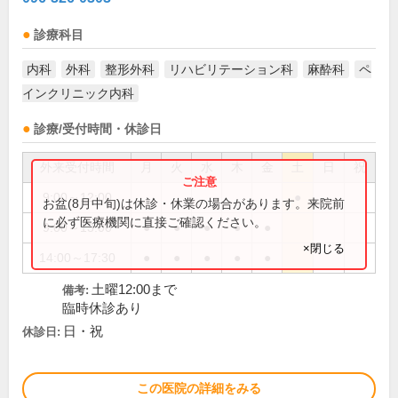
診療科目
内科
外科
整形外科
リハビリテーション科
麻酔科
ペ
インクリニック内科
診療/受付時間・休診日
外来受付時間
月
火
水
木
金
土
日
祝
9:00～12:00
●
お盆(8月中旬)は休診・休業の場合があります。来院前
に必ず医療機関に直接ご確認ください。
9:00～13:00
●
●
●
●
●
×閉じる
14:00～17:30
●
●
●
●
●
土曜12:00まで
備考:
臨時休診あり
日・祝
休診日:
この医院の詳細をみる