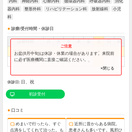
内科
神経内科
心療内科
循環器内科
呼吸器内科
消化
器内科
整形外科
リハビリテーション科
放射線科
小児
科
診療/受付時間・休診日
診療時間
月
火
水
木
金
土
日
祝
9:00～13:00
●
お盆(8月中旬)は休診・休業の場合があります。来院前
に必ず医療機関に直接ご確認ください。
9:00～18:00
●
●
●
●
●
×閉じる
日、祝
休診日:
初診受付
口コミ
めまいで行ったら、すぐ
近所に昔からある病院。
点滴をしてくれて治った。も
患者さんも多いです。風邪ひ