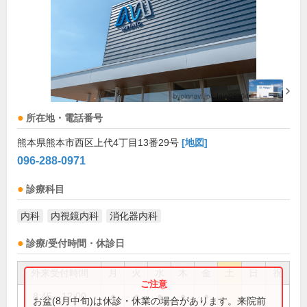
所在地・電話番号
熊本県熊本市西区上代4丁目13番29号
[地図]
096-288-0971
診療科目
内科
内視鏡内科
消化器内科
診療/受付時間・休診日
外来受付時間
月
火
水
木
金
土
日
祝
8:45～12:00
●
●
●
●
●
お盆(8月中旬)は休診・休業の場合があります。来院前