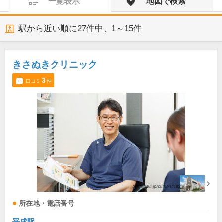
一覧表示
地図で検索
駅から近い順に
27
件中、
1～15件
きさぬきクリニック
3
口コミ
件
所在地・電話番号
平成駅