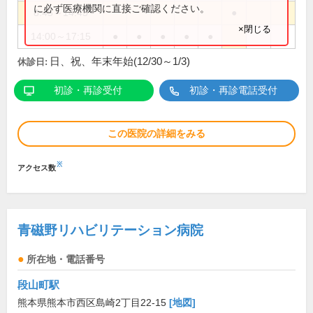
に必ず医療機関に直接ご確認ください。
8:45～14:45
●
×閉じる
14:00～17:15
●
●
●
●
●
日、祝、年末年始(12/30～1/3)
休診日:
初診・再診受付
初診・再診電話受付
この医院の詳細をみる
※
アクセス数
青磁野リハビリテーション病院
所在地・電話番号
段山町駅
熊本県熊本市西区島崎2丁目22-15
[地図]