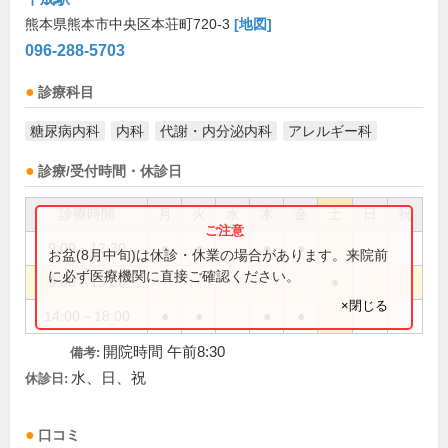
熊本県熊本市中央区本荘町720-3
[地図]
096-288-5703
診療科目
糖尿病内科
内科
代謝・内分泌内科
アレルギー科
診療/受付時間・休診日
診療時間
月
火
水
木
金
土
日
祝
9:00～12:30
●
●
●
●
お盆(8月中旬)は休診・休業の場合があります。来院前
に必ず医療機関に直接ご確認ください。
9:00～13:00
●
×閉じる
14:00～18:00
●
●
●
●
開院時間 午前8:30
備考:
水、日、祝
休診日:
口コミ