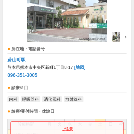
所在地・電話番号
蔚山町駅
熊本県熊本市中央区新町1丁目8-17
[地図]
096-351-3005
診療科目
内科
呼吸器科
消化器科
放射線科
診療/受付時間・休診日
診療時間
月
火
水
木
金
土
日
祝