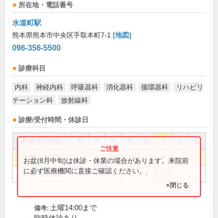
所在地・電話番号
水道町駅
熊本県熊本市中央区手取本町7-1
[地図]
096-356-5500
診療科目
内科
神経内科
呼吸器科
消化器科
循環器科
リハビリ
テーション科
放射線科
診療/受付時間・休診日
外来受付時間
月
火
水
木
金
土
日
祝
8:30～14:00
●
お盆(8月中旬)は休診・休業の場合があります。来院前
に必ず医療機関に直接ご確認ください。
8:30～18:00
●
●
●
●
●
×閉じる
土曜14:00まで
備考: