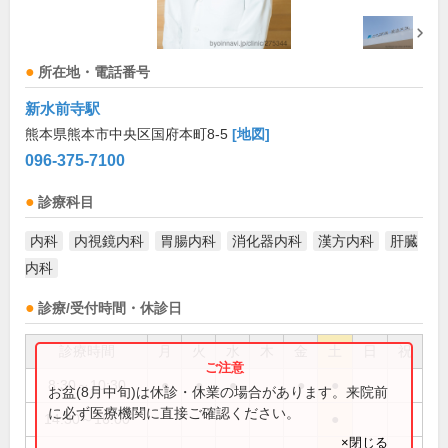
所在地・電話番号
新水前寺駅
熊本県熊本市中央区国府本町8-5
[地図]
096-375-7100
診療科目
内科
内視鏡内科
胃腸内科
消化器内科
漢方内科
肝臓
内科
診療/受付時間・休診日
診療時間
月
火
水
木
金
土
日
祝
8:30～10:30
●
●
●
●
●
お盆(8月中旬)は休診・休業の場合があります。来院前
に必ず医療機関に直接ご確認ください。
14:30～16:00
●
×閉じる