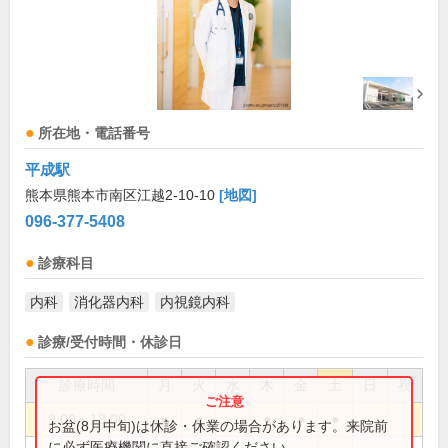
所在地・電話番号
平成駅
熊本県熊本市南区江越2-10-10
[地図]
096-377-5408
診療科目
内科
消化器内科
内視鏡内科
診療/受付時間・休診日
診療時間
月
火
水
木
金
土
日
祝
9:00～13:00
●
●
●
●
●
お盆(8月中旬)は休診・休業の場合があります。来院前
に必ず医療機関に直接ご確認ください。