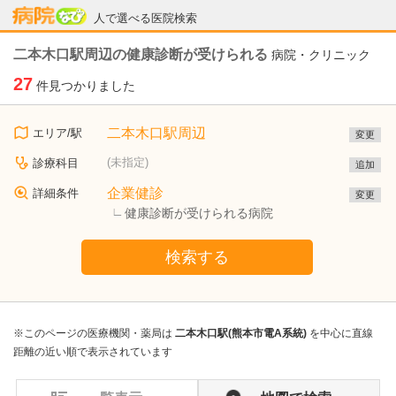
病院なび
人で選べる医院検索
二本木口駅周辺の健康診断が受けられる
病院・クリニック
27
件見つかりました
二本木口駅周辺
エリア/駅
変更
(未指定)
診療科目
追加
企業健診
詳細条件
変更
健康診断が受けられる病院
検索する
※このページの医療機関・薬局は
二本木口駅(熊本市電A系統)
を中心に直線
距離の近い順で表示されています