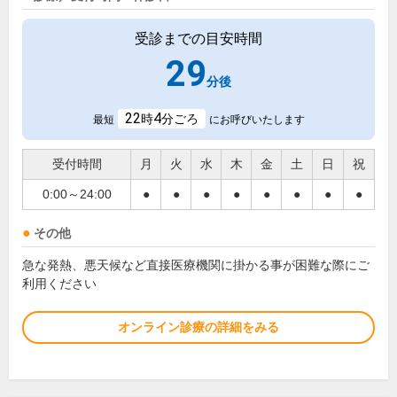
受診までの目安時間
29
分後
22
4
時
分ごろ
最短
にお呼びいたします
受付時間
月
火
水
木
金
土
日
祝
0:00～24:00
●
●
●
●
●
●
●
●
その他
急な発熱、悪天候など直接医療機関に掛かる事が困難な際にご
利用ください
オンライン診療の詳細をみる