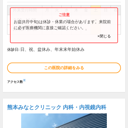
外来受付時間
月
火
水
木
金
土
日
祝
9:00～11:30
●
●
●
●
●
●
お盆(8月中旬)は休診・休業の場合があります。来院前
に必ず医療機関に直接ご確認ください。
13:30～17:00
●
●
●
●
●
×閉じる
日、祝、盆休み、年末末年始休み
休診日:
この医院の詳細をみる
※
アクセス数
熊本みなとクリニック 内科・内視鏡内科