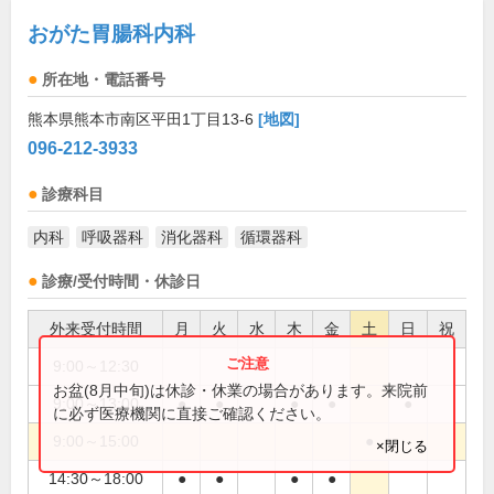
おがた胃腸科内科
所在地・電話番号
熊本県熊本市南区平田1丁目13-6
[地図]
096-212-3933
診療科目
内科
呼吸器科
消化器科
循環器科
診療/受付時間・休診日
外来受付時間
月
火
水
木
金
土
日
祝
9:00～12:30
●
お盆(8月中旬)は休診・休業の場合があります。来院前
9:00～13:00
●
●
●
●
●
に必ず医療機関に直接ご確認ください。
9:00～15:00
●
×閉じる
14:30～18:00
●
●
●
●