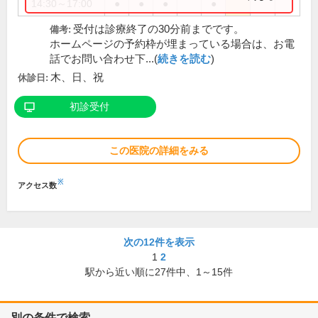
14:30～17:00
●
●
●
●
受付は診療終了の30分前までです。
備考:
ホームページの予約枠が埋まっている場合は、お電
話でお問い合わせ下...(
続きを読む
)
木、日、祝
休診日:
初診受付
この医院の詳細をみる
※
アクセス数
次の12件を表示
1
2
駅から近い順に
27
件中、
1～15件
別の条件で検索