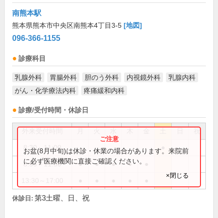
南熊本駅
熊本県熊本市中央区南熊本4丁目3-5
[地図]
096-366-1155
診療科目
乳腺外科
胃腸外科
胆のう外科
内視鏡外科
乳腺内科
がん・化学療法内科
疼痛緩和内科
診療/受付時間・休診日
外来受付時間
月
火
水
木
金
土
日
祝
8:30～11:00
●
お盆(8月中旬)は休診・休業の場合があります。来院前
に必ず医療機関に直接ご確認ください。
8:30～11:30
●
●
●
●
●
×閉じる
13:30～17:00
●
●
●
●
●
第3土曜、日、祝
休診日: