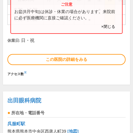
8:30～12:30
●
お盆(8月中旬)は休診・休業の場合があります。来院前
に必ず医療機関に直接ご確認ください。
8:30～17:30
●
●
●
●
●
×閉じる
日・祝
休業日:
この医院の詳細をみる
※
アクセス数
出田眼科病院
所在地・電話番号
呉服町駅
熊本県熊本市中央区西唐人町39
[地図]