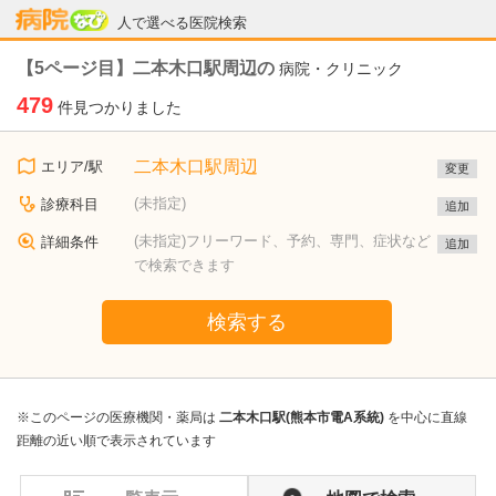
病院なび
人で選べる医院検索
【5ページ目】二本木口駅周辺の
病院・クリニック
479
件見つかりました
二本木口駅周辺
エリア/駅
変更
(未指定)
診療科目
追加
(未指定)フリーワード、予約、専門、症状など
詳細条件
追加
で検索できます
検索する
※このページの医療機関・薬局は
二本木口駅(熊本市電A系統)
を中心に直線
距離の近い順で表示されています