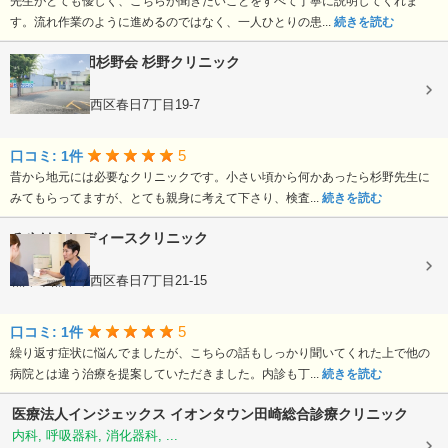
先生がとても優しく、こちらが聞きたいことをすべて丁寧に説明してくれま
す。流れ作業のように進めるのではなく、一人ひとりの患...
続きを読む
医療法人社団杉野会
杉野クリニック
内科, 小児科
熊本県熊本市西区春日7丁目19-7
5
口コミ: 1件
昔から地元には必要なクリニックです。小さい頃から何かあったら杉野先生に
みてもらってますが、とても親身に考えて下さり、検査...
続きを読む
みやはらレディースクリニック
婦人科
熊本県熊本市西区春日7丁目21-15
5
口コミ: 1件
繰り返す症状に悩んでましたが、こちらの話もしっかり聞いてくれた上で他の
病院とは違う治療を提案していただきました。内診も丁...
続きを読む
医療法人インジェックス
イオンタウン田崎総合診療クリニック
内科, 呼吸器科, 消化器科, ...