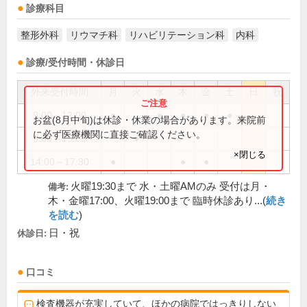
診療科目
整形外科
リウマチ科
リハビリテーション科
内科
診療/受付時間・休診日
外来受付時間
月
火
水
木
金
土
日
祝
9:00～12:00
●
●
●
●
●
お盆(8月中旬)は休診・休業の場合があります。来院前
に必ず医療機関に直接ご確認ください。
9:00～19:30
●
×閉じる
14:00～17:30
●
●
●
火曜19:30まで 水・土曜AMのみ 受付は月・
備考:
木・金曜17:00、火曜19:00まで 臨時休診あり...(
続き
を読む
)
日・祝
休診日:
口コミ
検査機器が充実していて、ほかの病院ではっきりしない