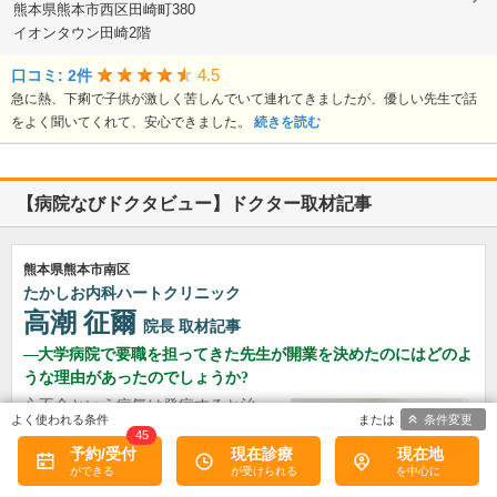
熊本県熊本市西区田崎町380
イオンタウン田崎2階
4.5
口コミ: 2件
急に熱、下痢で子供が激しく苦しんでいて連れてきましたが、優しい先生で話
をよく聞いてくれて、安心できました。
続きを読む
【病院なびドクタビュー】ドクター取材記事
熊本県熊本市南区
たかしお内科ハートクリニック
高潮 征爾
院長
取材記事
大学病院で要職を担ってきた先生が開業を決めたのにはどのよ
うな理由があったのでしょうか?
心不全という病気は発症すると治
条件変更
ることはなく、患者さんは生涯付
45
き合っていかなくてはなりませ
予約/受付
現在診療
現在地
ん。しかも、悪化と改善を繰り返
しながら病状はだんだん悪くなっ