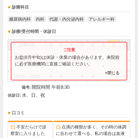
診療科目
糖尿病内科
内科
代謝・内分泌内科
アレルギー科
診療/受付時間・休診日
診療時間
月
火
水
木
金
土
日
祝
9:00～12:30
●
●
●
●
お盆(8月中旬)は休診・休業の場合があります。来院前
に必ず医療機関に直接ご確認ください。
9:00～13:00
●
×閉じる
14:00～18:00
●
●
●
●
開院時間 午前8:30
備考:
水、日、祝
休診日:
口コミ
不安だらけで診
点滴の種類が多く、その時の体調
察室に入りました
に合わせて選べる。私の場合は血液