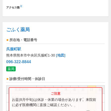
※
アクセス数
ごふく薬局
所在地・電話番号
呉服町駅
熊本県熊本市中央区呉服町1-30
[地図]
096-322-8844
薬局
診療/受付時間・休診日
営業時間
月
火
水
木
金
土
日
祝
9:00～17:00
●
お盆(8月中旬)は休診・休業の場合があります。来院前
に必ず医療機関に直接ご確認ください。
9:00～18:00
●
●
●
●
●