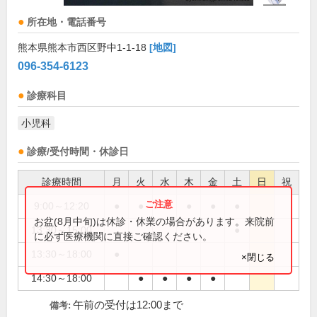
所在地・電話番号
熊本県熊本市西区野中1-1-18
[地図]
096-354-6123
診療科目
小児科
診療/受付時間・休診日
診療時間
月
火
水
木
金
土
日
祝
9:00～12:20
●
●
●
●
●
●
お盆(8月中旬)は休診・休業の場合があります。来院前
13:30～15:00
●
に必ず医療機関に直接ご確認ください。
13:30～18:00
●
×閉じる
14:30～18:00
●
●
●
●
午前の受付は12:00まで
備考: