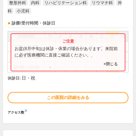
整形外科
内科
リハビリテーション科
リウマチ科
外
科
小児科
診療/受付時間・休診日
診療時間
月
火
水
木
金
土
日
祝
9:00～11:00
●
●
●
●
●
●
お盆(8月中旬)は休診・休業の場合があります。来院前
に必ず医療機関に直接ご確認ください。
14:00～17:00
●
●
●
×閉じる
14:00～19:00
●
日・祝
休診日:
この医院の詳細をみる
※
アクセス数