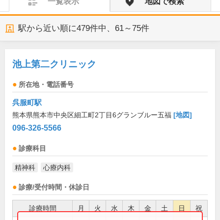
一覧表示
地図で検索
駅から近い順に
479
件中、
61～75件
池上第二クリニック
所在地・電話番号
呉服町駅
熊本県熊本市中央区細工町2丁目6グランブルー五福
[地図]
096-326-5566
診療科目
精神科
心療内科
診療/受付時間・休診日
診療時間
月
火
水
木
金
土
日
祝