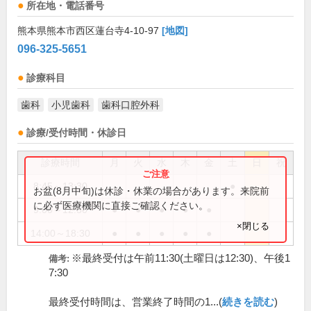
所在地・電話番号
熊本県熊本市西区蓮台寺4-10-97
[地図]
096-325-5651
診療科目
歯科
小児歯科
歯科口腔外科
診療/受付時間・休診日
診療時間
月
火
水
木
金
土
日
祝
8:45～13:30
●
お盆(8月中旬)は休診・休業の場合があります。来院前
に必ず医療機関に直接ご確認ください。
9:00～12:30
●
●
●
●
●
×閉じる
14:00～18:30
●
●
●
●
●
※最終受付は午前11:30(土曜日は12:30)、午後1
備考:
7:30
最終受付時間は、営業終了時間の1...(
続きを読む
)