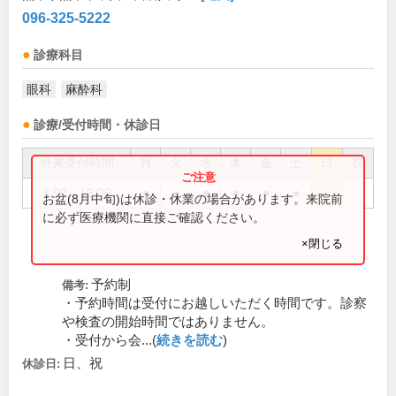
096-325-5222
診療科目
眼科
麻酔科
診療/受付時間・休診日
外来受付時間
月
火
水
木
金
土
日
祝
8:00～16:00
●
●
●
●
●
●
お盆(8月中旬)は休診・休業の場合があります。来院前
に必ず医療機関に直接ご確認ください。
×閉じる
予約制
備考:
・予約時間は受付にお越しいただく時間です。診察
や検査の開始時間ではありません。
・受付から会...(
続きを読む
)
日、祝
休診日: