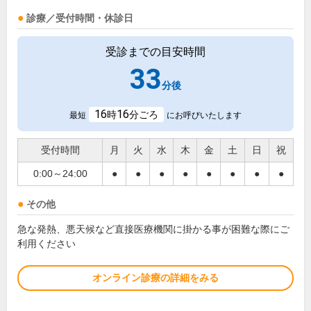
診療／受付時間・休診日
受診までの目安時間
33
分後
16
16
時
分ごろ
最短
にお呼びいたします
受付時間
月
火
水
木
金
土
日
祝
0:00～24:00
●
●
●
●
●
●
●
●
その他
急な発熱、悪天候など直接医療機関に掛かる事が困難な際にご
利用ください
オンライン診療の詳細をみる