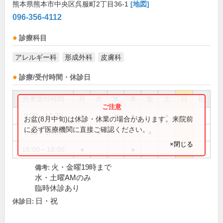
熊本県熊本市中央区呉服町2丁目36-1
[地図]
096-356-4112
診療科目
アレルギー科
形成外科
皮膚科
診療/受付時間・休診日
外来受付時間
月
火
水
木
金
土
日
祝
9:00～12:30
●
●
●
●
お盆(8月中旬)は休診・休業の場合があります。来院前
に必ず医療機関に直接ご確認ください。
9:00～19:00
●
●
×閉じる
15:00～18:00
●
●
火・金曜19時まで
備考:
水・土曜AMのみ
臨時休診あり
日・祝
休診日: