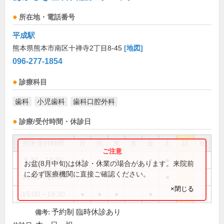
所在地・電話番号
平成駅
熊本県熊本市南区十禅寺2丁目8-45
[地図]
096-277-1854
診療科目
歯科
小児歯科
歯科口腔外科
診療/受付時間・休診日
外来受付時間
月
火
水
木
金
土
日
祝
9:30～13:30
●
●
●
●
●
お盆(8月中旬)は休診・休業の場合があります。来院前
に必ず医療機関に直接ご確認ください。
14:30～17:30
●
×閉じる
15:00～19:30
●
●
●
●
予約制 臨時休診あり
備考: