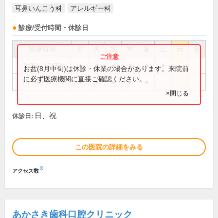
耳鼻いんこう科
アレルギー科
診療/受付時間・休診日
診療時間
月
火
水
木
金
土
日
祝
9:00～12:30
●
●
●
●
●
●
お盆(8月中旬)は休診・休業の場合があります。来院前
に必ず医療機関に直接ご確認ください。
15:00～18:00
●
●
●
●
●
×閉じる
日、祝
休診日:
この医院の詳細をみる
※
アクセス数
あかさき歯科口腔クリニック