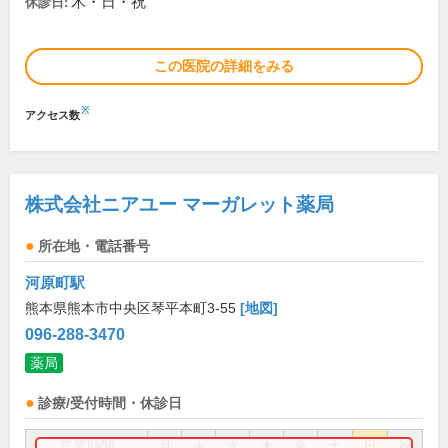
木・日・祝
休診日:
この医院の詳細をみる
※
アクセス数
株式会社ニアユー マーガレット薬局
所在地・電話番号
河原町駅
熊本県熊本市中央区琴平本町3-55
[地図]
096-288-3470
薬局
診療/受付時間・休診日
営業時間
月
火
水
木
金
土
日
祝