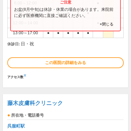
8:00～12:00
●
お盆(8月中旬)は休診・休業の場合があります。来院前
9:00～12:00
●
●
●
●
●
に必ず医療機関に直接ご確認ください。
12:00～14:00
●
×閉じる
13:00～17:00
●
●
●
●
●
日・祝
休診日:
この医院の詳細をみる
※
アクセス数
藤木皮膚科クリニック
所在地・電話番号
呉服町駅