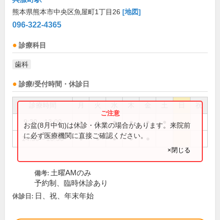
熊本県熊本市中央区魚屋町1丁目26
[地図]
096-322-4365
診療科目
歯科
診療/受付時間・休診日
診療時間
月
火
水
木
金
土
日
祝
9:30～13:00
●
●
●
●
●
●
お盆(8月中旬)は休診・休業の場合があります。来院前
に必ず医療機関に直接ご確認ください。
14:30～18:30
●
●
●
●
●
×閉じる
土曜AMのみ
備考:
予約制、臨時休診あり
日、祝、年末年始
休診日: