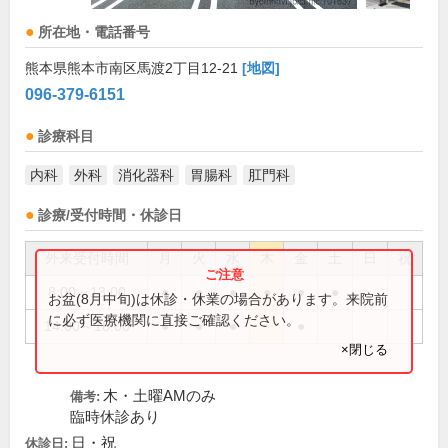
所在地・電話番号
熊本県熊本市南区馬渡2丁目12-21
[地図]
096-379-6151
診療科目
内科
外科
消化器科
胃腸科
肛門科
診療/受付時間・休診日
外来受付時間
月
火
水
木
金
土
日
祝
8:00～13:00
●
●
●
●
●
●
お盆(8月中旬)は休診・休業の場合があります。来院前
に必ず医療機関に直接ご確認ください。
14:00～18:00
●
●
●
●
×閉じる
木・土曜AMのみ
備考:
臨時休診あり
日・祝
休診日: