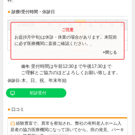
診療/受付時間・休診日
診療時間
月
火
水
木
金
土
日
祝
8:30～13:00
●
●
●
●
●
お盆(8月中旬)は休診・休業の場合があります。来院前
に必ず医療機関に直接ご確認ください。
14:30～18:00
●
●
●
●
×閉じる
受付時間は午前12:30まで午後17:30まで
備考:
ご理解とご協力のほどよろしくお願い致します。
木、日、祝、年末年始
休診日:
初診受付
口コミ
経験豊富で、異常を察知され、弊社の有料老人ホーム入
居者の協力医療機関になって頂いてから、癌の発見、パーキ