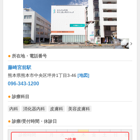
所在地・電話番号
藤崎宮前駅
熊本県熊本市中央区坪井1丁目3-46
[地図]
096-343-1200
診療科目
内科
消化器内科
皮膚科
美容皮膚科
診療/受付時間・休診日
診療時間
月
火
水
木
金
土
日
祝