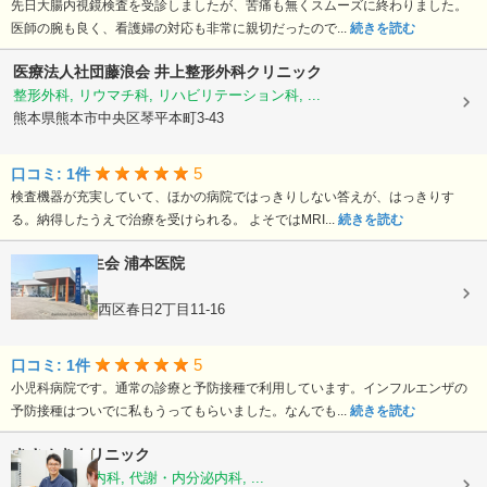
先日大腸内視鏡検査を受診しましたが、苦痛も無くスムーズに終わりました。
医師の腕も良く、看護婦の対応も非常に親切だったので...
続きを読む
医療法人社団藤浪会
井上整形外科クリニック
整形外科, リウマチ科, リハビリテーション科, ...
熊本県熊本市中央区琴平本町3-43
5
口コミ: 1件
検査機器が充実していて、ほかの病院ではっきりしない答えが、はっきりす
る。納得したうえで治療を受けられる。 よそではMRI...
続きを読む
医療法人龍生会
浦本医院
内科, 小児科
熊本県熊本市西区春日2丁目11-16
5
口コミ: 1件
小児科病院です。通常の診療と予防接種で利用しています。インフルエンザの
予防接種はついでに私もうってもらいました。なんでも...
続きを読む
きさぬきクリニック
糖尿病内科, 内科, 代謝・内分泌内科, ...