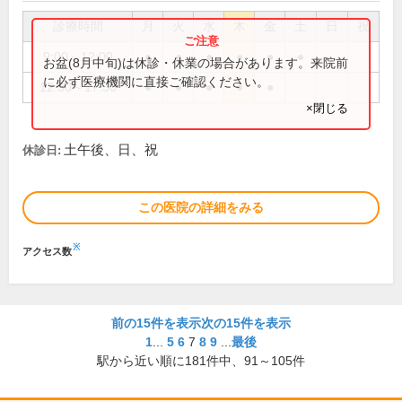
診療時間
月
火
水
木
金
土
日
祝
9:00～12:00
●
●
●
●
●
●
お盆(8月中旬)は休診・休業の場合があります。来院前
に必ず医療機関に直接ご確認ください。
12:30～17:30
●
●
●
●
●
×閉じる
土午後、日、祝
休診日:
この医院の詳細をみる
※
アクセス数
前の15件を表示
次の15件を表示
1
...
5
6
7
8
9
...
最後
駅から近い順に
181
件中、
91～105件