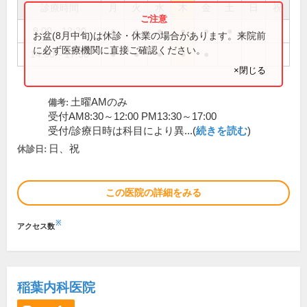
診療時間
月
火
水
木
金
土
日
祝
9:00～12:30
●
●
●
●
●
●
お盆(8月中旬)は休診・休業の場合があります。来院前
に必ず医療機関に直接ご確認ください。
14:00～17:30
●
●
●
●
●
×閉じる
土曜AMのみ
備考:
受付AM8:30～12:00 PM13:30～17:00
受付/診療日時は科目により異...(
続きを読む
)
日、祝
休診日:
この医院の詳細をみる
※
アクセス数
稲葉内科医院