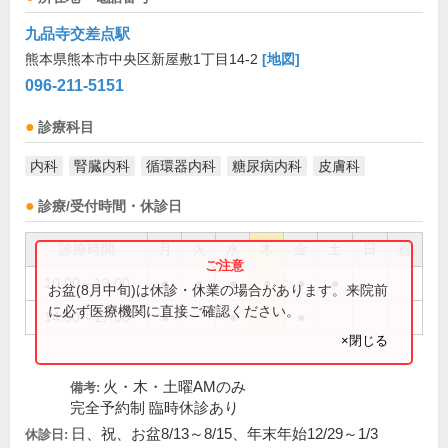
九品寺交差点駅
熊本県熊本市中央区新屋敷1丁目14-2
[地図]
096-211-5151
診療科目
内科
腎臓内科
循環器内科
糖尿病内科
皮膚科
診療/受付時間・休診日
診療時間
月
火
水
木
金
土
日
祝
10:00～13:00
●
●
●
●
●
●
お盆(8月中旬)は休診・休業の場合があります。来院前
に必ず医療機関に直接ご確認ください。
14:00～17:00
●
●
●
×閉じる
火・木・土曜AMのみ
備考:
完全予約制 臨時休診あり
日、祝、お盆8/13～8/15、年末年始12/29～1/3
休診日: