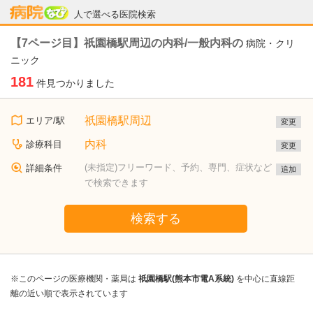
病院なび
人で選べる医院検索
【7ページ目】祇園橋駅周辺の内科/一般内科の
病院・クリ
ニック
181
件見つかりました
祇園橋駅周辺
エリア/駅
変更
内科
診療科目
変更
(未指定)フリーワード、予約、専門、症状など
詳細条件
追加
で検索できます
検索する
※このページの医療機関・薬局は
祇園橋駅(熊本市電A系統)
を中心に直線距
離の近い順で表示されています