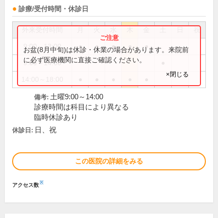
診療/受付時間・休診日
外来受付時間
月
火
水
木
金
土
日
祝
9:00～13:00
●
●
●
●
●
お盆(8月中旬)は休診・休業の場合があります。来院前
に必ず医療機関に直接ご確認ください。
9:00～14:00
●
×閉じる
14:00～18:00
●
●
●
●
●
土曜9:00～14:00
備考:
診療時間は科目により異なる
臨時休診あり
日、祝
休診日:
この医院の詳細をみる
※
アクセス数