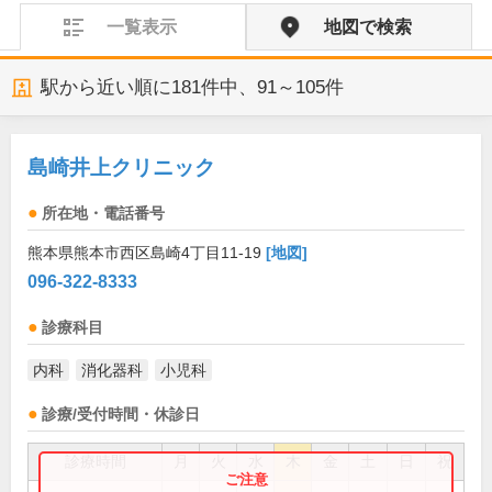
一覧表示
地図で検索
駅から近い順に
181
件中、
91～105件
島崎井上クリニック
所在地・電話番号
熊本県熊本市西区島崎4丁目11-19
[地図]
096-322-8333
診療科目
内科
消化器科
小児科
診療/受付時間・休診日
診療時間
月
火
水
木
金
土
日
祝