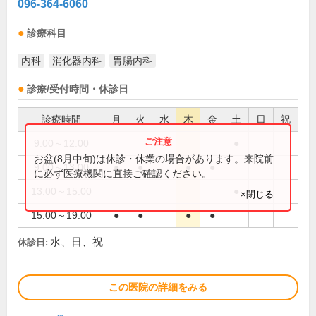
096-364-6060
診療科目
内科
消化器内科
胃腸内科
診療/受付時間・休診日
診療時間
月
火
水
木
金
土
日
祝
9:00～12:00
●
お盆(8月中旬)は休診・休業の場合があります。来院前
9:00～13:00
●
●
●
●
に必ず医療機関に直接ご確認ください。
13:00～15:00
●
×閉じる
15:00～19:00
●
●
●
●
水、日、祝
休診日:
この医院の詳細をみる