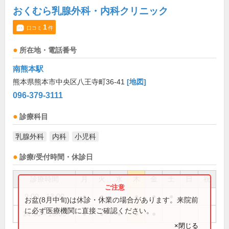
おくむら乳腺外科・内科クリニック
1
口コミ
件
所在地・電話番号
南熊本駅
熊本県熊本市中央区八王寺町36-41
[地図]
096-379-3111
診療科目
乳腺外科
内科
小児科
診療/受付時間・休診日
診療時間
月
火
水
木
金
土
日
祝
9:00～13:00
●
●
●
●
●
お盆(8月中旬)は休診・休業の場合があります。来院前
に必ず医療機関に直接ご確認ください。
14:30～18:00
●
●
●
●
●
×閉じる