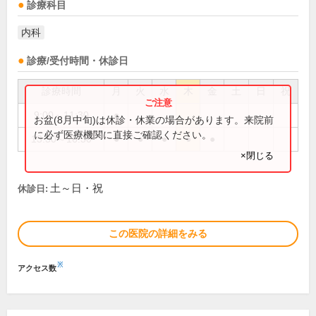
診療科目
内科
診療/受付時間・休診日
診療時間
月
火
水
木
金
土
日
祝
9:00～11:30
●
お盆(8月中旬)は休診・休業の場合があります。来院前
に必ず医療機関に直接ご確認ください。
13:30～16:30
●
●
●
●
●
×閉じる
土～日・祝
休診日:
この医院の詳細をみる
※
アクセス数