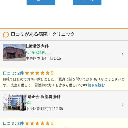
口コミがある病院・クリニック
医療法人
村上循環器内科
内科, 呼吸器科, 消化器科, ...
熊本県熊本市中央区本山4丁目1-15
5
口コミ: 2件
目眩ではじめてお伺い致しました。 親身に話を聞いて頂き ありがとうございま
す。 先生も優しく、看護師の方々も皆さん優しいです!
続きを読む
医療法人社団魁正会
服部胃腸科
消化器内科, 内科
熊本県熊本市中央区新町2丁目12-35
5
口コミ: 2件