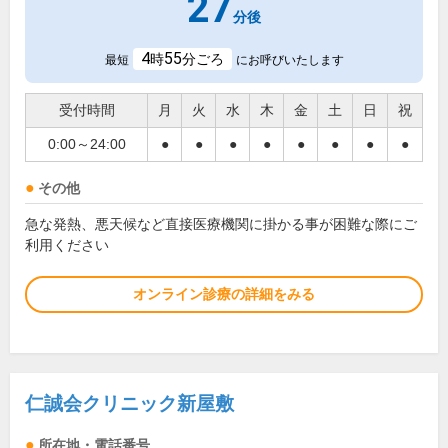
27
分後
4
55
時
分ごろ
最短
にお呼びいたします
受付時間
月
火
水
木
金
土
日
祝
0:00～24:00
●
●
●
●
●
●
●
●
その他
急な発熱、悪天候など直接医療機関に掛かる事が困難な際にご
利用ください
オンライン診療の詳細をみる
仁誠会クリニック新屋敷
所在地・電話番号