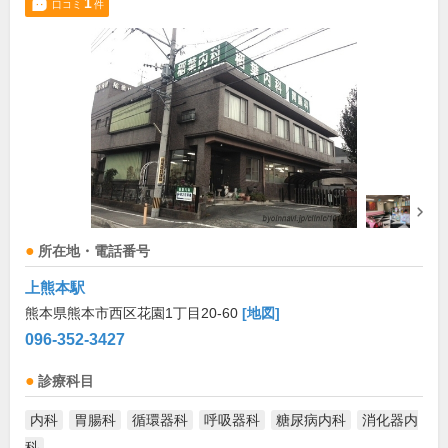
1
口コミ
件
所在地・電話番号
上熊本駅
熊本県熊本市西区花園1丁目20-60
[地図]
096-352-3427
診療科目
内科
胃腸科
循環器科
呼吸器科
糖尿病内科
消化器内
科