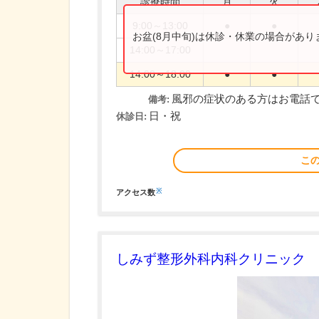
診療時間
月
火
9:00～13:00
●
●
お盆(8月中旬)は休診・休業の場合があ
14:00～17:00
14:00～18:00
●
●
風邪の症状のある方はお電話
備考:
日・祝
休診日:
こ
※
アクセス数
しみず整形外科内科クリニック