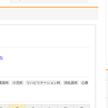
ことを教えてください。
患者さんはそれぞれ、置
かれている生活環境や、
治療に対する考え方、病
気にどう向き合いたいか
というお気持ちが異なり
ます。そして「どんな状
態を目指したいのか」
「どのように暮らしてい
きたいのか」といった、
患者…
>>記事全文を読む
図]
環器科
小児科
リハビリテーション科
消化器科
心療