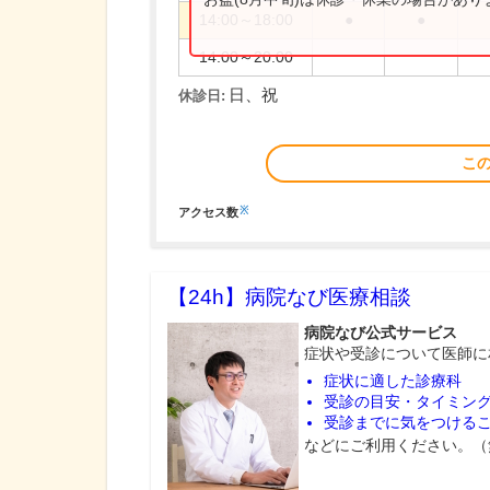
14:00～18:00
●
●
14:00～20:00
日、祝
休診日:
こ
※
アクセス数
【24h】
病院なび医療相談
病院なび公式サービス
症状や受診について医師に
症状に適した診療科
受診の目安・タイミン
受診までに気をつける
などにご利用ください。（