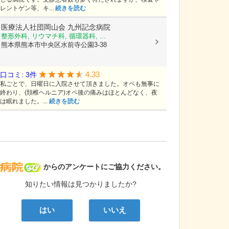
レントゲン等、キ...
続きを読む
医療法人社団岡山会
九州記念病院
整形外科, リウマチ科, 循環器科, ...
熊本県熊本市中央区水前寺公園3-38
4.33
口コミ: 3件
私ごとで、日曜日に入院させて頂きました。オペも無事に
終わり、(頚椎ヘルニア)オペ後の痛みはほとんどなく、夜
は眠れました。...
続きを読む
病院なび
からのアンケートにご協力ください。
知りたい情報は見つかりましたか?
はい
いいえ