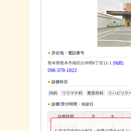
所在地・電話番号
熊本県熊本市南区出仲間6丁目11-1
[地図]
096-378-1822
診療科目
内科
リウマチ科
整形外科
リハビリテ
診療/受付時間・休診日
診療時間
月
火
9:00～12:30
●
●
お盆(8月中旬)は休診・休業の場合があ