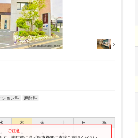
ーション科
麻酔科
水
木
金
土
日
祝
●
●
●
●
ります。来院前に必ず医療機関に直接ご確認ください。