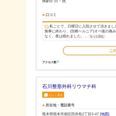
日・祝
休診日:
口コミ
私ごとで、日曜日に入院させて頂きまし
無事に終わり、(頚椎ヘルニア)オペ後の痛
なく、夜は眠れました。...
もっと読む
こ
※
アクセス数
石川整形外科リウマチ科
2
口コミ
件
所在地・電話番号
熊本県熊本市南区田井島2丁目3-47
[地図]