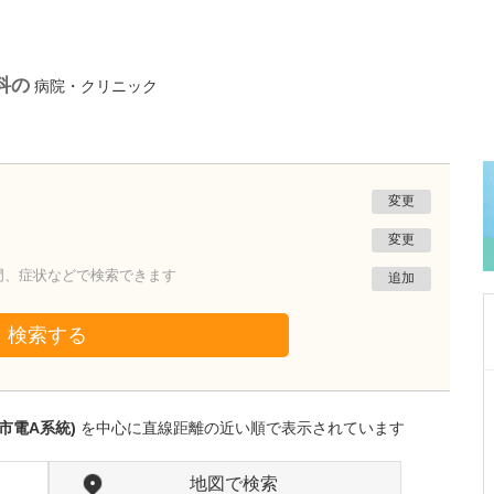
科の
病院・クリニック
変更
変更
門、症状などで検索できます
追加
検索する
宮城県仙台市若林区
佐瀬総合診療所
市電A系統)
を中心に直線距離の近い順で表示されています
佐瀬 友彦
院長
取材記事
日々の診療において、先生が大切にされている
地図で検索