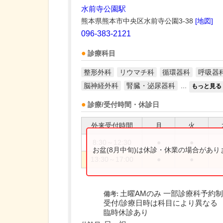
水前寺公園駅
熊本県熊本市中央区水前寺公園3-38
[地図]
096-383-2121
診療科目
整形外科
リウマチ科
循環器科
呼吸器
脳神経外科
腎臓・泌尿器科
...
もっと見る
診療/受付時間・休診日
外来受付時間
月
火
8:30～12:30
●
●
お盆(8月中旬)は休診・休業の場合があ
13:30～17:00
●
●
土曜AMのみ 一部診療科予約制
備考:
受付/診療日時は科目により異なる
臨時休診あり