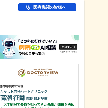
医療機関の皆様へ
医師(ドクター)の
熊本県熊本市南区
千葉県千葉市美浜区
たかしお内科ハートクリニック
三枝整形外科 真
高潮 征爾
伊藤 崇
院長
取材記事
院
大学病院で要職を担ってきた先生が開業を決め
入院・手術設備