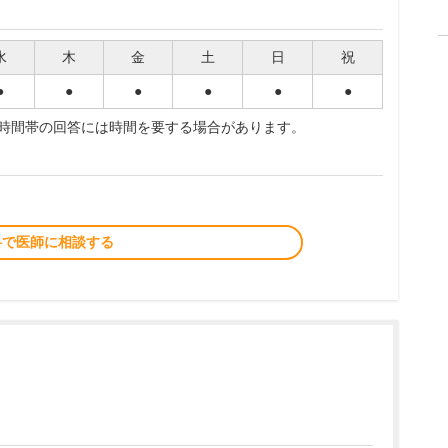
水
木
金
土
日
祝
●
●
●
●
●
●
夜時間帯の回答には時間を要する場合があります。
料で医師に相談する