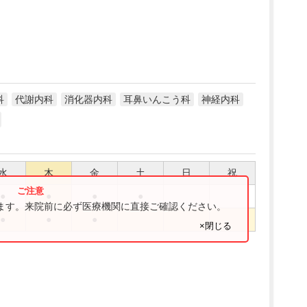
科
代謝内科
消化器内科
耳鼻いんこう科
神経内科
水
木
金
土
日
祝
●
●
●
●
ります。来院前に必ず医療機関に直接ご確認ください。
●
●
●
×閉じる