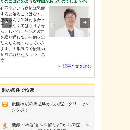
たのにはどのような理由があったのでしょうか?
で一貫して提供
心不全という病気は発症
当院の最大の特
すると治ることはなく、
般的な整形外科
患者さんは生涯付き合っ
えて、入院・手
ていかなくてはなりませ
てリハビリテー
ん。しかも、悪化と改善
でを一貫して受
を繰り返しながら病状は
だける体制にあ
だんだん悪くなっていき
MRIやCTといっ
ます。大学病院で後進の
査機器も導入し
育成に取り組みつつ、高
長年の経験を活
度…
>>記事全文を読む
別の条件で検索
祇園橋駅の周辺駅から病院・クリニッ
クを探す
機能・特徴(女性医師など)から病院・