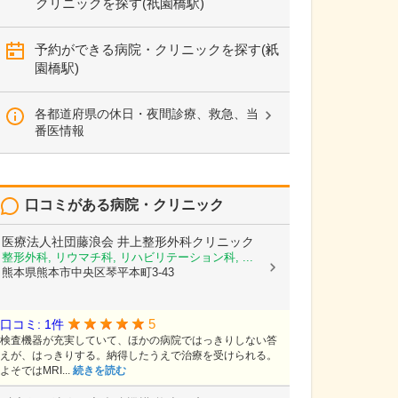
クリニックを探す(祇園橋駅)
予約ができる病院・クリニックを探す(祇
園橋駅)
各都道府県の休日・夜間診療、救急、当
番医情報
口コミがある病院・クリニック
医療法人社団藤浪会
井上整形外科クリニック
整形外科, リウマチ科, リハビリテーション科, ...
熊本県熊本市中央区琴平本町3-43
5
口コミ: 1件
検査機器が充実していて、ほかの病院ではっきりしない答
えが、はっきりする。納得したうえで治療を受けられる。
よそではMRI...
続きを読む