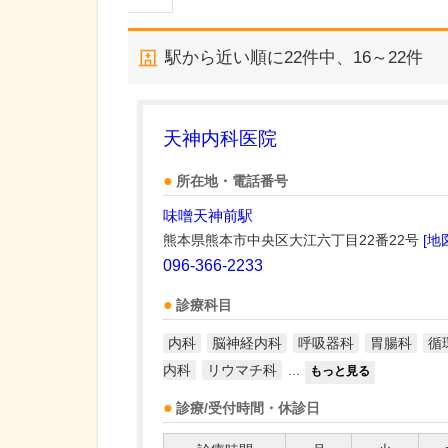
駅から近い順に
22
件中、
16～22件
天神内科医院
所在地・電話番号
味噌天神前駅
熊本県熊本市中央区大江六丁目22番22号
[地
096-366-2233
診療科目
内科
脳神経内科
呼吸器科
胃腸科
循
内科
リウマチ科
...
もっと見る
診療/受付時間・休診日