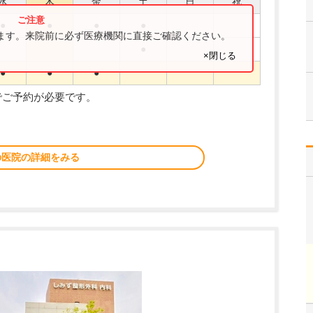
水
木
金
土
日
祝
●
●
●
●
ります。来院前に必ず医療機関に直接ご確認ください。
●
×閉じる
●
●
●
でご予約が必要です。
の医院の詳細をみる