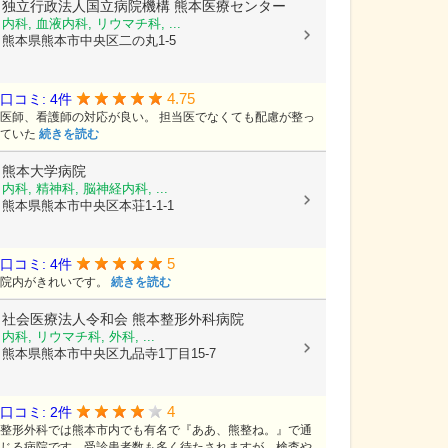
独立行政法人国立病院機構
熊本医療センター
内科, 血液内科, リウマチ科, ...
熊本県熊本市中央区二の丸1-5
4.75
口コミ: 4件
医師、看護師の対応が良い。 担当医でなくても配慮が整っ
ていた
続きを読む
熊本大学病院
内科, 精神科, 脳神経内科, ...
熊本県熊本市中央区本荘1-1-1
5
口コミ: 4件
院内がきれいです。
続きを読む
社会医療法人令和会
熊本整形外科病院
内科, リウマチ科, 外科, ...
熊本県熊本市中央区九品寺1丁目15-7
4
口コミ: 2件
整形外科では熊本市内でも有名で『ああ、熊整ね。』で通
じる病院です。受診患者数も多く待たされますが、検査や