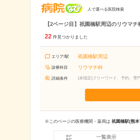
病院なび
人で選べる医院検索
【2ページ目】祇園橋駅周辺のリウマチ
22
件見つかりました
祇園橋駅周辺
エリア/駅
リウマチ科
診療科目
(未指定)フリーワード、予約、専
詳細条件
※このページの医療機関・薬局は
祇園橋駅(熊本
一覧表示