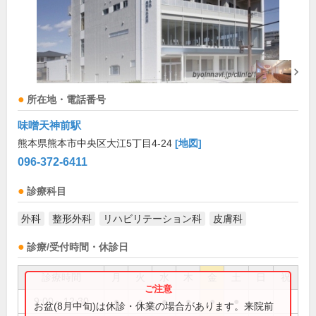
所在地・電話番号
味噌天神前駅
熊本県熊本市中央区大江5丁目4-24
[地図]
096-372-6411
診療科目
外科
整形外科
リハビリテーション科
皮膚科
診療/受付時間・休診日
診療時間
月
火
水
木
金
土
日
祝
9:00～12:30
●
●
●
●
●
●
お盆(8月中旬)は休診・休業の場合があります。来院前