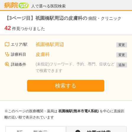
病院なび
人で選べる医院検索
【3ページ目】祇園橋駅周辺の皮膚科の
病院・クリニック
42
件見つかりました
祇園橋駅周辺
エリア/駅
変更
皮膚科
診療科目
変更
(未指定)フリーワード、予約、専門、症状など
詳細条件
追加
で検索できます
検索する
※このページの医療機関・薬局は
祇園橋駅(熊本市電A系統)
を中心に直線距
離の近い順で表示されています