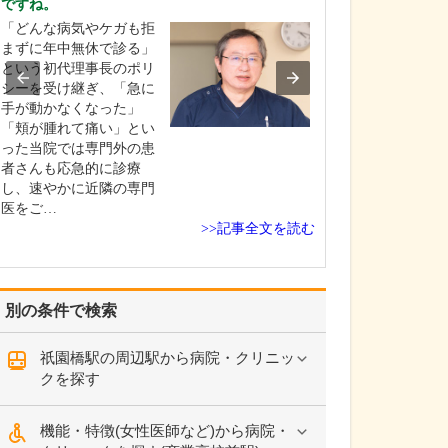
ですね。
脊柱管狭窄症や
「どんな病気やケガも拒
ルニア、椎間板
まずに年中無休で診る」
腰椎すべり症に
という初代理事長のポリ
にお悩みの患者
シーを受け継ぎ、「急に
院されます。「
手が動かなくなった」
外科的手術を選
「頬が腫れて痛い」とい
「手術は怖いの
った当院では専門外の患
ない」と悩まれ
者さんも応急的に診療
診されるご年配
し、速やかに近隣の専門
較…
医をご…
>>記事全文を読む
別の条件で検索
祇園橋駅の周辺駅から病院・クリニッ
クを探す
機能・特徴(女性医師など)から病院・