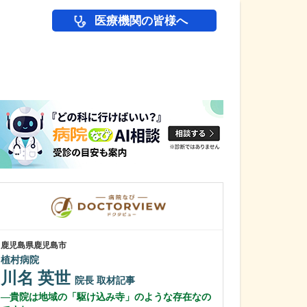
医療機関の皆様へ
医師(ドクター)の
鹿児島県鹿児島市
大阪府大阪市東淀川
植村病院
野中腰痛クリニ
川名 英世
野中 康行
院長
取材記事
貴院は地域の「駆け込み寺」のような存在なの
どのような患者