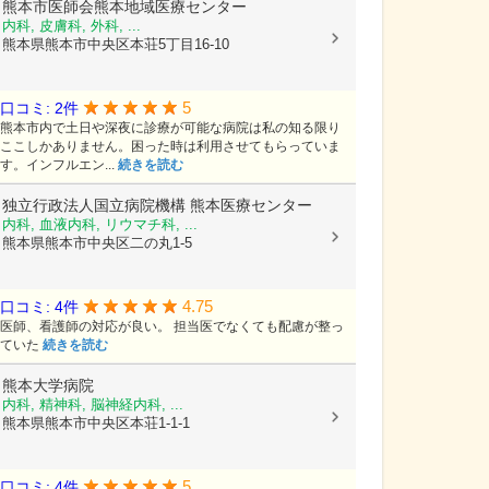
熊本市医師会熊本地域医療センター
内科, 皮膚科, 外科, ...
熊本県熊本市中央区本荘5丁目16-10
5
口コミ: 2件
熊本市内で土日や深夜に診療が可能な病院は私の知る限り
ここしかありません。困った時は利用させてもらっていま
す。インフルエン...
続きを読む
独立行政法人国立病院機構
熊本医療センター
内科, 血液内科, リウマチ科, ...
熊本県熊本市中央区二の丸1-5
4.75
口コミ: 4件
医師、看護師の対応が良い。 担当医でなくても配慮が整っ
ていた
続きを読む
熊本大学病院
内科, 精神科, 脳神経内科, ...
熊本県熊本市中央区本荘1-1-1
5
口コミ: 4件