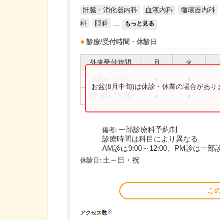
肝臓・消化器内科
血液内科
循環器内科
科
眼科
...
もっと見る
診療/受付時間・休診日
外来受付時間
月
火
8:00～11:00
●
●
お盆(8月中旬)は休診・休業の場合があ
12:30～15:30
●
●
一部診療科予約制
備考:
診療時間は科目により異なる
AM診は9:00～12:00、PM診は一部診
土～日・祝
休診日:
こ
※
アクセス数