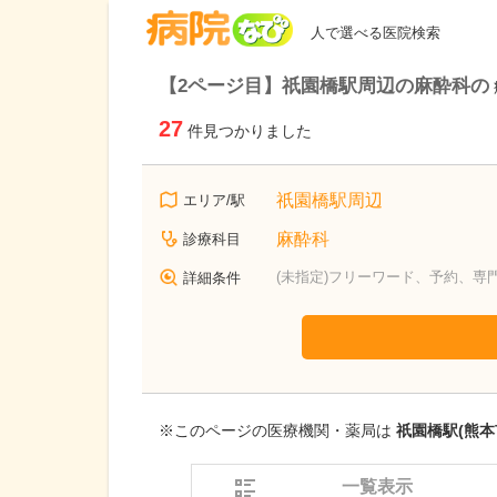
病院なび
人で選べる医院検索
【2ページ目】祇園橋駅周辺の麻酔科の
27
件見つかりました
祇園橋駅周辺
エリア/駅
麻酔科
診療科目
(未指定)フリーワード、予約、専
詳細条件
※このページの医療機関・薬局は
祇園橋駅(熊本
一覧表示