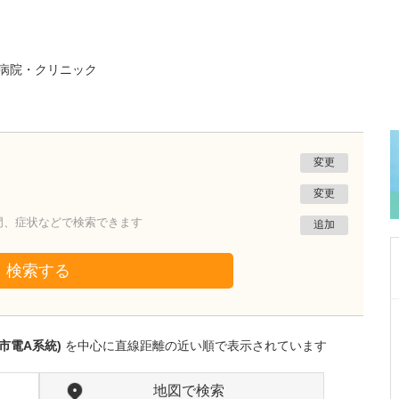
病院・クリニック
変更
変更
門、症状などで検索できます
追加
検索する
熊本県熊本市南区
たかしお内科ハートクリニック
市電A系統)
を中心に直線距離の近い順で表示されています
高潮 征爾
院長
取材記事
大学病院で要職を担ってきた先生が開業を決め
地図で検索