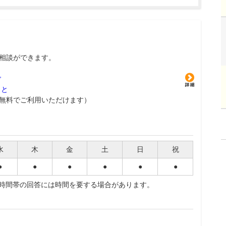
相談ができます。
グ
こと
無料でご利用いただけます）
水
木
金
土
日
祝
●
●
●
●
●
●
夜時間帯の回答には時間を要する場合があります。