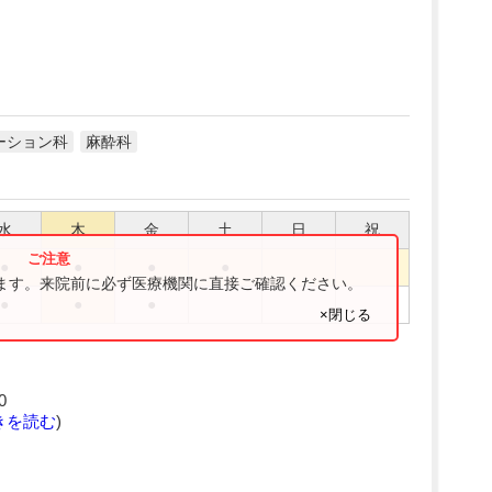
ーション科
麻酔科
水
木
金
土
日
祝
●
●
●
●
ります。来院前に必ず医療機関に直接ご確認ください。
●
●
●
×閉じる
0
きを読む
)