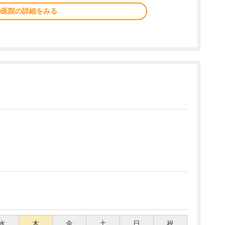
の医院の詳細をみる
水
木
金
土
日
祝