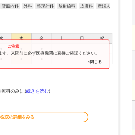
腎臓内科
外科
整形外科
放射線科
皮膚科
産婦人
水
木
金
土
日
祝
●
●
●
ります。来院前に必ず医療機関に直接ご確認ください。
●
●
●
×閉じる
療科のみ(...(
続きを読む
)
の医院の詳細をみる