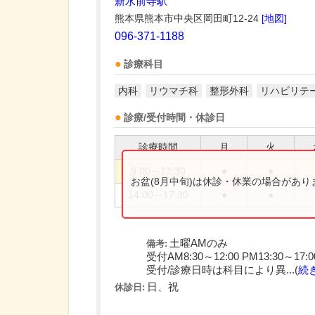
新水前寺駅
熊本県熊本市中央区岡田町12-24
[地図]
096-371-1188
診療科目
内科
リウマチ科
整形外科
リハビリテ
診療/受付時間・休診日
診療時間
月
火
9:00～12:30
●
●
お盆(8月中旬)は休診・休業の場合があ
14:00～17:30
●
●
土曜AMのみ
備考:
受付AM8:30～12:00 PM13:30～17:0
受付/診療日時は科目により異...(
続
日、祝
休診日: