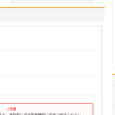
たのにはどのような理由があったのでしょうか?
心不全という病気は発症
すると治ることはなく、
患者さんは生涯付き合っ
ていかなくてはなりませ
ん。しかも、悪化と改善
を繰り返しながら病状は
だんだん悪くなっていき
ます。大学病院で後進の
育成に取り組みつつ、高
度…
>>記事全文を読む
ります。来院前に必ず医療機関に直接ご確認ください。