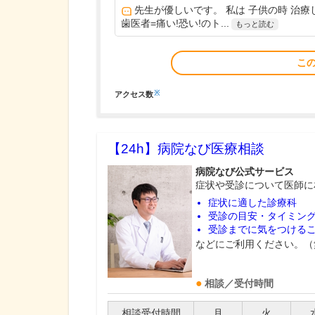
先生が優しいです。 私は 子供の時 治
歯医者=痛い!恐い!のト...
もっと読む
こ
※
アクセス数
【24h】
病院なび医療相談
病院なび公式サービス
症状や受診について医師に
症状に適した診療科
受診の目安・タイミン
受診までに気をつける
などにご利用ください。（
相談／受付時間
相談受付時間
月
火