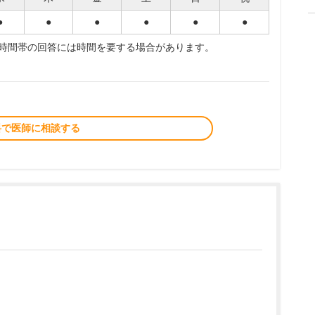
●
●
●
●
●
●
夜時間帯の回答には時間を要する場合があります。
料で医師に相談する