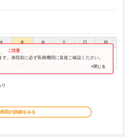
水
木
金
土
日
祝
●
●
●
●
ります。来院前に必ず医療機関に直接ご確認ください。
●
●
●
×閉じる
あり
の医院の詳細をみる