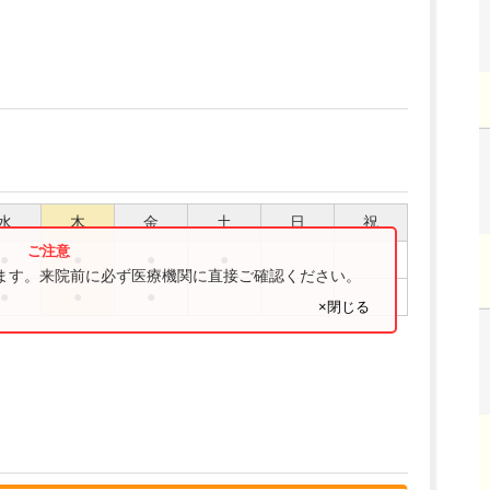
水
木
金
土
日
祝
●
●
●
●
ります。来院前に必ず医療機関に直接ご確認ください。
●
●
●
×閉じる