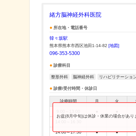
緒方脳神経外科医院
所在地・電話番号
韓々坂駅
熊本県熊本市西区池田1-14-82
[地図]
096-353-5300
診療科目
整形外科
脳神経外科
リハビリテーショ
診療/受付時間・休診日
診療時間
月
火
9:00～13:00
●
●
お盆(8月中旬)は休診・休業の場合があ
14:00～16:30
14:00～17:30
●
●