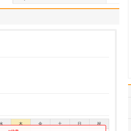
患者さんに気軽に相談し
ていただけるように、ど
んなときも笑顔で接する
ことを心がけています。
さまざまな症状にして
も、子育て上の悩みにし
ても、自分だけで抱え込
んでいても事態はよくな
りません。また、思春期
のニ…
>>記事全文を読む
水
木
金
土
日
祝