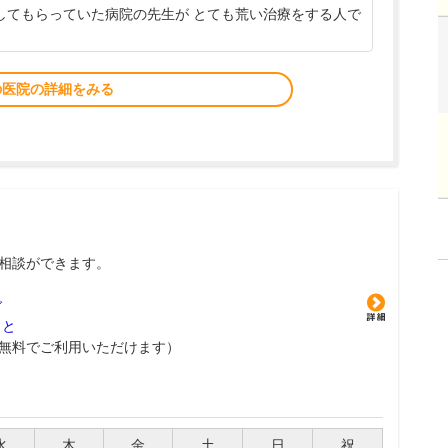
療してもらっていた病院の先生が とても荒い治療をする人で
の医院の詳細をみる
相談ができます。
グ
こと
無料でご利用いただけます）
水
木
金
土
日
祝