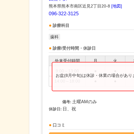
熊本県熊本市南区近見2丁目20-8
[地図]
096-322-3125
診療科目
歯科
診療/受付時間・休診日
外来受付時間
月
火
9:00～13:00
●
●
お盆(8月中旬)は休診・休業の場合があ
14:00～18:00
●
●
土曜AMのみ
備考:
日、祝
休診日:
口コミ