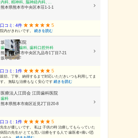
内科, 精神科, 脳神経内科, ...
熊本県熊本市中央区本荘1-1-1
5
口コミ: 4件
院内がきれいです。
続きを読む
坂本歯科医院
歯科, 小児歯科, 歯科口腔外科
熊本県熊本市中央区九品寺1丁目7-21
坂本ビル2F
5
口コミ: 1件
親切、丁寧、納得するまで対応いただきいつも利用してま
す。 無駄な治療もなく安心です
続きを読む
医療法人江田会
江田歯科医院
歯科
熊本県熊本市南区近見2丁目20-8
5
口コミ: 1件
先生が優しいです。 私は 子供の時 治療してもらっていた
病院の先生が とても荒い治療をする人で 歯医者=痛い!恐
い!のト...
続きを読む