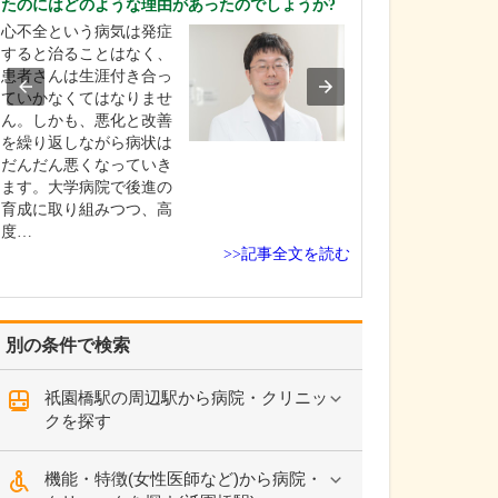
たのにはどのような理由があったのでしょうか?
ください。
心不全という病気は発症
当院では、歯科
すると治ることはなく、
関してはオール
患者さんは生涯付き合っ
に対応していま
ていかなくてはなりませ
のような治療を
ん。しかも、悪化と改善
でも、常に「患
を繰り返しながら病状は
立場に立つこと
だんだん悪くなっていき
にしています。
ます。大学病院で後進の
病院を受診した
育成に取り組みつつ、高
うしてくれたら
度…
な…
>>記事全文を読む
別の条件で検索
祇園橋駅の周辺駅から病院・クリニッ
クを探す
機能・特徴(女性医師など)から病院・