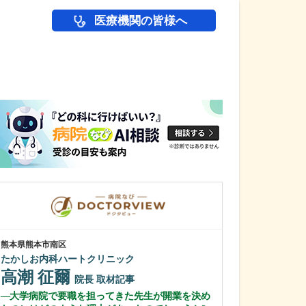
医療機関の皆様へ
医師(ドクター)の
熊本県熊本市南区
栃木県宇都宮市
たかしお内科ハートクリニック
渡辺歯科医院
高潮 征爾
渡邊 武夫
院長
取材記事
大学病院で要職を担ってきた先生が開業を決め
先生が日々の診