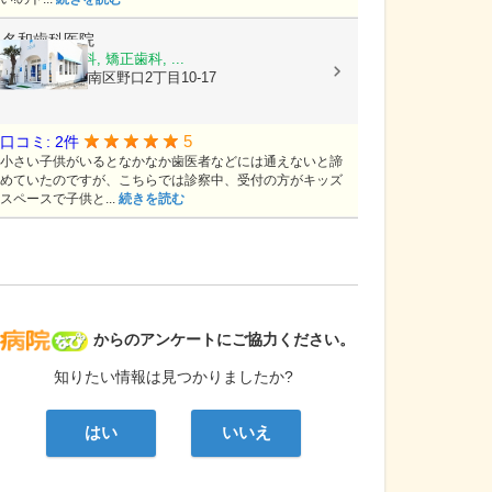
名和歯科医院
歯科, 小児歯科, 矯正歯科, ...
熊本県熊本市南区野口2丁目10-17
5
口コミ: 2件
小さい子供がいるとなかなか歯医者などには通えないと諦
めていたのですが、こちらでは診察中、受付の方がキッズ
スペースで子供と...
続きを読む
病院なび
からのアンケートにご協力ください。
知りたい情報は見つかりましたか?
はい
いいえ