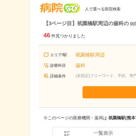
病院なび
人で選べる医院検索
【3ページ目】祇園橋駅周辺の歯科の
病
46
件見つかりました
祇園橋駅周辺
エリア/駅
歯科
診療科目
(未指定)フリーワード、予約、専
詳細条件
※このページの医療機関・薬局は
祇園橋駅(熊本
一覧表示