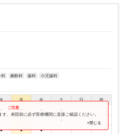
ン科
麻酔科
歯科
小児歯科
水
木
金
土
日
祝
●
●
●
●
ります。来院前に必ず医療機関に直接ご確認ください。
●
×閉じる
●
●
●