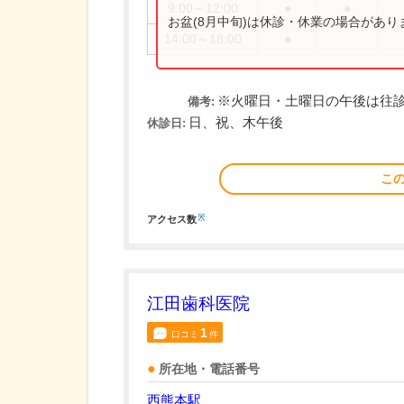
9:00～12:00
●
●
お盆(8月中旬)は休診・休業の場合があ
14:00～18:00
●
※火曜日・土曜日の午後は往
備考:
日、祝、木午後
休診日:
こ
※
アクセス数
江田歯科医院
1
口コミ
件
所在地・電話番号
西熊本駅