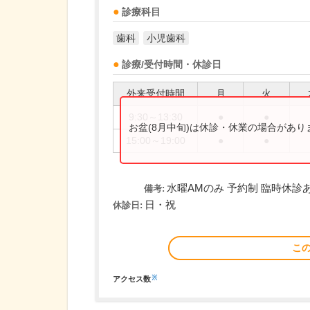
診療科目
歯科
小児歯科
診療/受付時間・休診日
外来受付時間
月
火
9:30～13:30
●
●
お盆(8月中旬)は休診・休業の場合があ
15:00～19:00
●
●
水曜AMのみ 予約制 臨時休診
備考:
日・祝
休診日:
こ
※
アクセス数