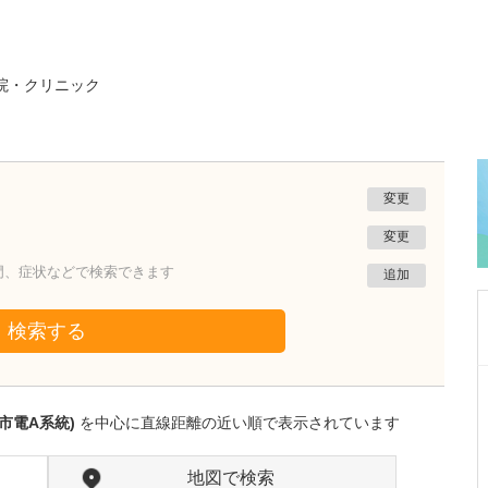
院・クリニック
変更
変更
門、症状などで検索できます
追加
検索する
東京都杉並区
ファミリークリニック高井戸
市電A系統)
を中心に直線距離の近い順で表示されています
根岸 舞
医師
取材記事
毎日の診察で心がけていることはありますか?
地図で検索