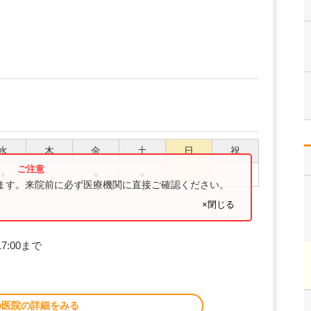
水
木
金
土
日
祝
●
●
●
ります。来院前に必ず医療機関に直接ご確認ください。
×閉じる
7:00まで
の医院の詳細をみる