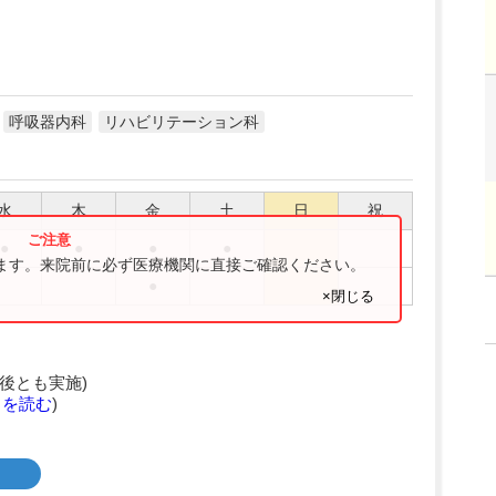
呼吸器内科
リハビリテーション科
水
木
金
土
日
祝
●
●
●
●
ります。来院前に必ず医療機関に直接ご確認ください。
●
×閉じる
後とも実施)
きを読む
)