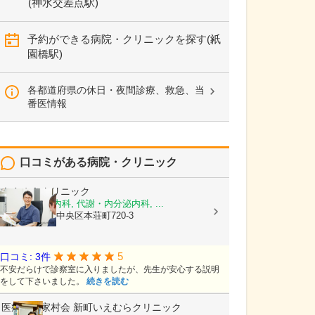
(神水交差点駅)
予約ができる病院・クリニックを探す(祇
園橋駅)
各都道府県の休日・夜間診療、救急、当
番医情報
口コミがある病院・クリニック
きさぬきクリニック
糖尿病内科, 内科, 代謝・内分泌内科, ...
熊本県熊本市中央区本荘町720-3
5
口コミ: 3件
不安だらけで診察室に入りましたが、先生が安心する説明
をして下さいました。
続きを読む
医療法人家村会
新町いえむらクリニック