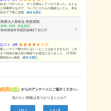
めまいで行ったら、すぐ点滴をしてくれて治った。もとも
と頭痛持ちなので、ついでにそちらの相談もしたら、本を
見せて丁寧に説明...
続きを読む
医療法人聖粒会
慈恵病院
内科, 外科, 消化器科, ...
熊本県熊本市西区島崎6丁目1-27
4.33
口コミ: 3件
新しいマリア館の方にはいったことはありませんが、これ
まで何回か婦人科の検診でお世話になりました。 (子宮内
部&頚がん検診...
続きを読む
病院なび
からのアンケートにご協力ください。
知りたい情報は見つかりましたか?
はい
いいえ