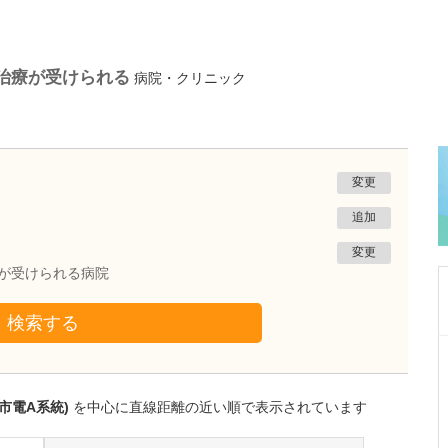
/治療が受けられる
病院・クリニック
変更
追加
変更
療が受けられる病院
検索する
熊本県熊本市南区
たかしお内科ハートクリニック
高潮 征爾
市電A系統)
を中心に直線距離の近い順で表示されています
院長
取材記事
大学病院で要職を担ってきた先生が開業を決め