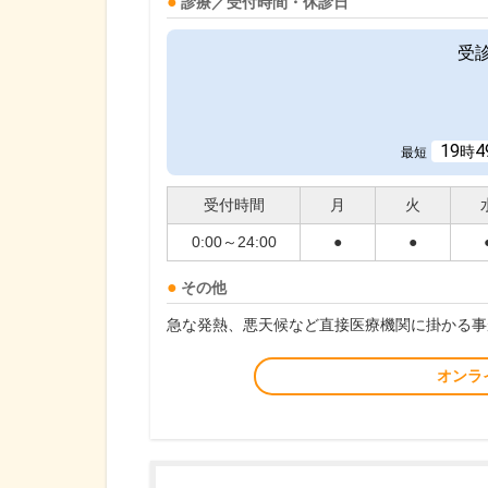
診療／受付時間・休診日
受
19
4
時
最短
受付時間
月
火
0:00～24:00
●
●
その他
急な発熱、悪天候など直接医療機関に掛かる事
オンラ