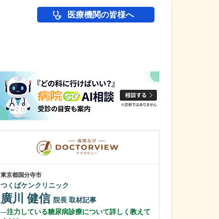
医療機関の皆様へ
医師(ドクター)の
東京都国分寺市
千葉県船橋市
つくばケンクリニック
本中山クリニッ
廣川 健信
小島 広成
院長
取材記事
注力している糖尿病診療について詳しく教えて
どのような患者