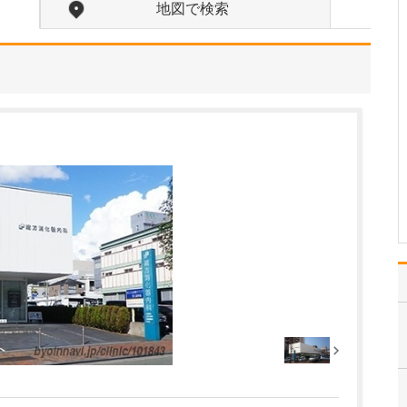
たのにはどのような理由があったのでしょうか?
地図で検索
心不全という病気は発症
すると治ることはなく、
患者さんは生涯付き合っ
ていかなくてはなりませ
ん。しかも、悪化と改善
を繰り返しながら病状は
だんだん悪くなっていき
ます。大学病院で後進の
育成に取り組みつつ、高
度…
>>記事全文を読む