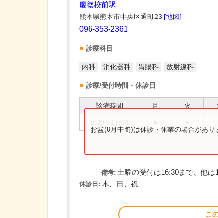
慶徳校前駅
熊本県熊本市中央区通町23
[地図]
096-353-2361
診療科目
内科
消化器科
胃腸科
放射線科
診療/受付時間・休診日
診療時間
月
火
8:00～17:00
●
●
お盆(8月中旬)は休診・休業の場合があ
土曜の受付は16:30まで、他は1
備考:
木、日、祝
休診日:
こ