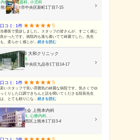
内科, 消化器科, 小児科
熊本県熊本市中央区新町1丁目7-15
5
口コミ: 1件
当番医で受診しました。スタッフの皆さんが、すごく感じ
良かったです。病院内も落ち着いてて綺麗でした。先生
も、柔らかく感じが...
続きを読む
医療法人大和
大和クリニック
内科, 循環器科
熊本県熊本市中央区九品寺1丁目14-17
5
口コミ: 1件
若いスタッフで良い雰囲気の綺麗な病院です。気さくでゆ
っくりした口調できちんと話を聞いてくださる院長先生
は、とても頼りにな...
続きを読む
医療法人陽光会
上熊本内科
内科, 神経内科, 心療内科, ...
熊本県熊本市西区上熊本1丁目3-4
5
口コミ: 2件