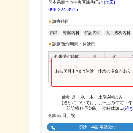
熊本県熊本市中央区練兵町24
[地図]
096-324-3515
診療科目
内科
腎臓内科
代謝内科
人工透析内科
診療/受付時間・休診日
外来受付時間
月
火
9:30～12:30
●
●
お盆(8月中旬)は休診・休業の場合があ
14:00～16:00
●
月・水・木・土曜AMのみ
備考:
(透析については、月~土の午前・午
一部診療科予約制、臨時休診...(
続
日、祝
休診日:
初診・再診電話受付