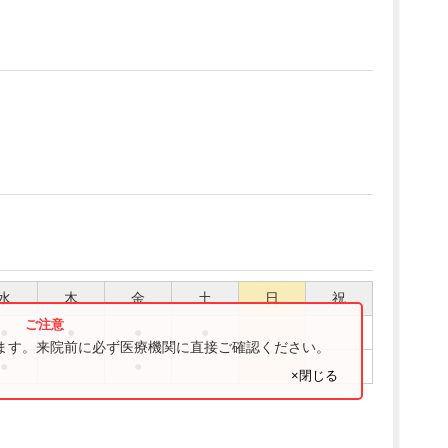
水
木
金
土
日
祝
●
●
●
●
ります。来院前に必ず医療機関に直接ご確認ください。
●
●
×閉じる