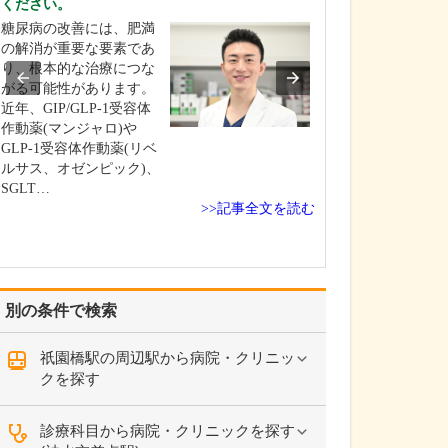
ください。
小学校低学年か
糖尿病の改善には、肥満
方まで幅広く来
の解消が重要な要素であ
います。なかで
り、根本的な治療につな
症、糖尿病、脂
がる可能性があります。
などの生活習慣
近年、GIP/GLP-1受容体
的に来院されて
作動薬(マンジャロ)や
年の方が多いで
GLP-1受容体作動薬(リベ
か。肝疾患、消
ルサス、オゼンピック)、
が専門ではあり
SGLT…
私は…
>>記事全文を読む
別の条件で検索
祇園橋駅の周辺駅から病院・クリニッ
クを探す
診療科目から病院・クリニックを探す