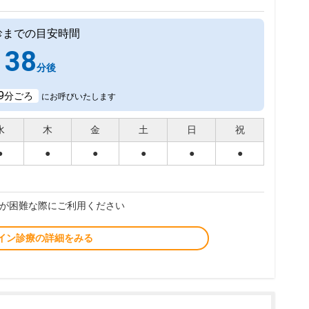
診までの目安時間
38
分後
9
分ごろ
にお呼びいたします
水
木
金
土
日
祝
●
●
●
●
●
●
が困難な際にご利用ください
イン診療の詳細をみる