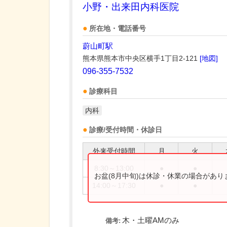
小野・出来田内科医院
所在地・電話番号
蔚山町駅
熊本県熊本市中央区横手1丁目2-121
[地図]
096-355-7532
診療科目
内科
診療/受付時間・休診日
外来受付時間
月
火
8:30～13:00
●
●
お盆(8月中旬)は休診・休業の場合があ
14:00～17:30
●
●
木・土曜AMのみ
備考: