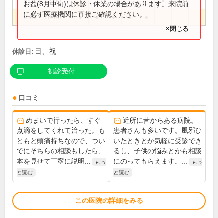
9:00～13:00
●
お盆(8月中旬)は休診・休業の場合があります。来院前
に必ず医療機関に直接ご確認ください。
9:00～18:00
●
●
●
●
●
×閉じる
日、祝
休診日:
初診受付
口コミ
めまいで行ったら、すぐ
近所に昔からある病院。
点滴をしてくれて治った。も
患者さんも多いです。風邪ひ
ともと頭痛持ちなので、つい
いたときとか気軽に受診でき
でにそちらの相談もしたら、
るし、子供の悩みとかも相談
本を見せて丁寧に説明...
にのってもらえます。...
もっ
もっ
と読む
と読む
この医院の詳細をみる