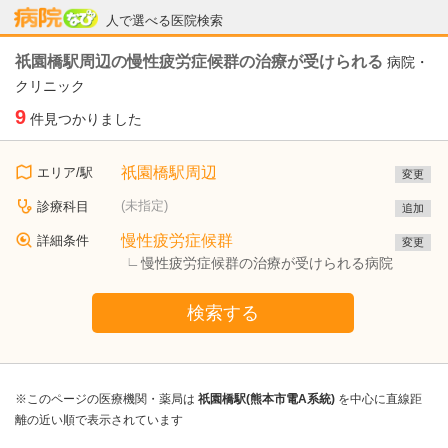
病院なび
人で選べる医院検索
祇園橋駅周辺の慢性疲労症候群の治療が受けられる
病院・
クリニック
9
件見つかりました
祇園橋駅周辺
エリア/駅
変更
(未指定)
診療科目
追加
慢性疲労症候群
詳細条件
変更
慢性疲労症候群の治療が受けられる病院
検索する
※このページの医療機関・薬局は
祇園橋駅(熊本市電A系統)
を中心に直線距
離の近い順で表示されています