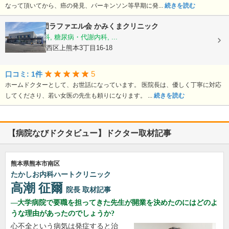
なって頂いてから、癌の発見、パーキンソン等早期に発...
続きを読む
医療法人社団ラファエル会
かみくまクリニック
整形外科, 内科, 糖尿病・代謝内科, ...
熊本県熊本市西区上熊本3丁目16-18
5
口コミ: 1件
ホームドクターとして、お世話になっています。 医院長は、優しく丁寧に対応
してくださり、若い女医の先生も頼りになります。 ...
続きを読む
【病院なびドクタビュー】ドクター取材記事
熊本県熊本市南区
たかしお内科ハートクリニック
高潮 征爾
院長
取材記事
大学病院で要職を担ってきた先生が開業を決めたのにはどのよ
うな理由があったのでしょうか?
心不全という病気は発症すると治