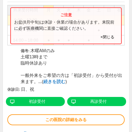
外来受付時間
月
火
水
木
金
土
日
祝
9:00～12:30
●
●
●
●
●
お盆(8月中旬)は休診・休業の場合があります。来院前
に必ず医療機関に直接ご確認ください。
9:00～13:00
●
×閉じる
14:00～18:00
●
●
●
●
木曜AMのみ
備考:
土曜13時まで
臨時休診あり
一般外来をご希望の方は「初診受付」から受付が出
来ます。...(
続きを読む
)
日、祝
休診日:
初診受付
再診受付
この医院の詳細をみる