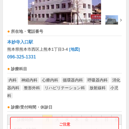
所在地・電話番号
本妙寺入口駅
熊本県熊本市西区上熊本1丁目3-4
[地図]
096-325-1331
診療科目
内科
神経内科
心療内科
循環器内科
呼吸器内科
消化
器内科
整形外科
リハビリテーション科
放射線科
小児
科
診療/受付時間・休診日
診療時間
月
火
水
木
金
土
日
祝