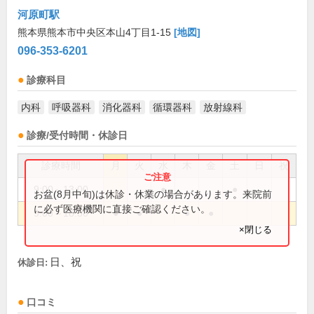
河原町駅
熊本県熊本市中央区本山4丁目1-15
[地図]
096-353-6201
診療科目
内科
呼吸器科
消化器科
循環器科
放射線科
診療/受付時間・休診日
診療時間
月
火
水
木
金
土
日
祝
9:00～13:00
●
●
お盆(8月中旬)は休診・休業の場合があります。来院前
に必ず医療機関に直接ご確認ください。
9:00～18:30
●
●
●
●
×閉じる
日、祝
休診日:
口コミ