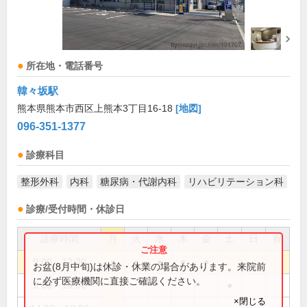
所在地・電話番号
韓々坂駅
熊本県熊本市西区上熊本3丁目16-18
[地図]
096-351-1377
診療科目
整形外科
内科
糖尿病・代謝内科
リハビリテーション科
診療/受付時間・休診日
診療時間
月
火
水
木
金
土
日
祝
9:00～12:30
●
●
●
●
●
お盆(8月中旬)は休診・休業の場合があります。来院前
に必ず医療機関に直接ご確認ください。
9:00～13:00
●
×閉じる