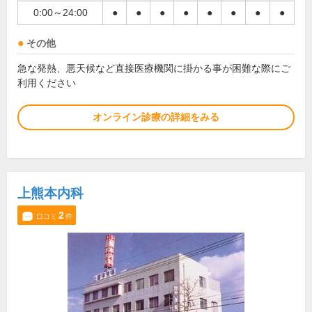
0:00～24:00
●
●
●
●
●
●
●
●
その他
急な発熱、悪天候など直接医療機関に掛かる事が困難な際にご
利用ください
オンライン診療の詳細をみる
上熊本内科
2
口コミ
件