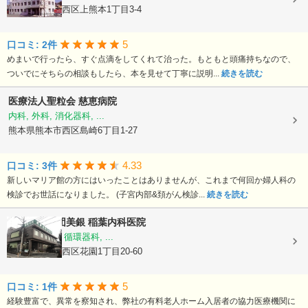
熊本県熊本市西区上熊本1丁目3-4
5
口コミ: 2件
めまいで行ったら、すぐ点滴をしてくれて治った。もともと頭痛持ちなので、
ついでにそちらの相談もしたら、本を見せて丁寧に説明...
続きを読む
医療法人聖粒会
慈恵病院
内科, 外科, 消化器科, ...
熊本県熊本市西区島崎6丁目1-27
4.33
口コミ: 3件
新しいマリア館の方にはいったことはありませんが、これまで何回か婦人科の
検診でお世話になりました。 (子宮内部&頚がん検診...
続きを読む
医療法人社団美銀
稲葉内科医院
内科, 胃腸科, 循環器科, ...
熊本県熊本市西区花園1丁目20-60
5
口コミ: 1件
経験豊富で、異常を察知され、弊社の有料老人ホーム入居者の協力医療機関に