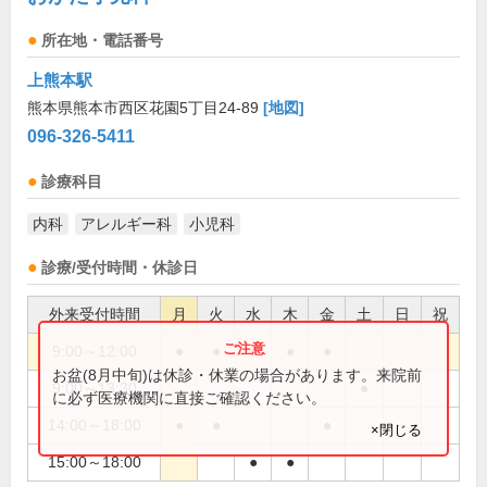
所在地・電話番号
上熊本駅
熊本県熊本市西区花園5丁目24-89
[地図]
096-326-5411
診療科目
内科
アレルギー科
小児科
診療/受付時間・休診日
外来受付時間
月
火
水
木
金
土
日
祝
9:00～12:00
●
●
●
●
●
お盆(8月中旬)は休診・休業の場合があります。来院前
9:00～13:30
●
に必ず医療機関に直接ご確認ください。
14:00～18:00
●
●
●
×閉じる
15:00～18:00
●
●