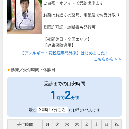
ご自宅・オフィスで受診出来ます
お薬はお近くの薬局、宅配便でお受け取り
登園許可証・診断書も発行可
【夜間休日・全国エリア】
【健康保険適用】
【アレルギー・花粉症専門外来】はじめました！
こちらから＞＞
診療／受付時間・休診日
受診までの目安時間
1
2
時間
分後
20
17
時
分ごろ
最短
にお呼びいたします
受付時間
月
火
水
木
金
土
日
祝