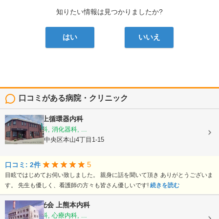
知りたい情報は見つかりましたか?
はい
いいえ
口コミがある病院・クリニック
医療法人
村上循環器内科
内科, 呼吸器科, 消化器科, ...
熊本県熊本市中央区本山4丁目1-15
5
口コミ: 2件
目眩ではじめてお伺い致しました。 親身に話を聞いて頂き ありがとうございま
す。 先生も優しく、看護師の方々も皆さん優しいです!
続きを読む
医療法人陽光会
上熊本内科
内科, 神経内科, 心療内科, ...