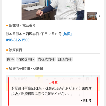
所在地・電話番号
熊本県熊本市西区春日7丁目28番10号
[地図]
096-312-3500
診療科目
内科
消化器内科
内視鏡内科
腫瘍内科
診療/受付時間・休診日
診療時間
月
火
水
木
金
土
日
祝
8:30～12:00
●
●
●
●
●
お盆(8月中旬)は休診・休業の場合があります。来院前
に必ず医療機関に直接ご確認ください。
13:30～18:00
●
●
●
●
●
×閉じる