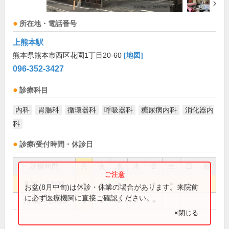
所在地・電話番号
上熊本駅
熊本県熊本市西区花園1丁目20-60
[地図]
096-352-3427
診療科目
内科
胃腸科
循環器科
呼吸器科
糖尿病内科
消化器内
科
診療/受付時間・休診日
診療時間
月
火
水
木
金
土
日
祝
8:30～13:00
●
●
●
●
●
お盆(8月中旬)は休診・休業の場合があります。来院前
に必ず医療機関に直接ご確認ください。
14:30～18:00
●
●
●
●
×閉じる