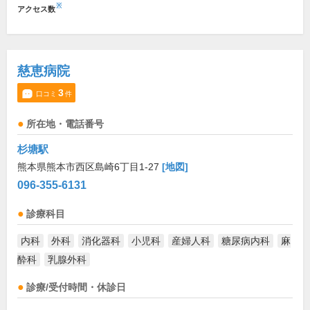
※
アクセス数
慈恵病院
3
口コミ
件
所在地・電話番号
杉塘駅
熊本県熊本市西区島崎6丁目1-27
[地図]
096-355-6131
診療科目
内科
外科
消化器科
小児科
産婦人科
糖尿病内科
麻
酔科
乳腺外科
診療/受付時間・休診日