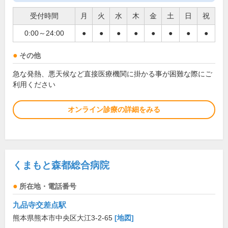
受付時間
月
火
水
木
金
土
日
祝
0:00～24:00
●
●
●
●
●
●
●
●
その他
急な発熱、悪天候など直接医療機関に掛かる事が困難な際にご
利用ください
オンライン診療の詳細をみる
くまもと森都総合病院
所在地・電話番号
九品寺交差点駅
熊本県熊本市中央区大江3-2-65
[地図]