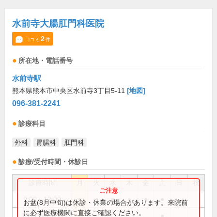
水前寺大腸肛門科医院
2
口コミ
件
所在地・電話番号
水前寺駅
熊本県熊本市中央区水前寺3丁目5-11
[地図]
096-381-2241
診療科目
外科
胃腸科
肛門科
診療/受付時間・休診日
診療時間
月
火
水
木
金
土
日
祝
9:00～12:00
●
●
●
●
●
●
お盆(8月中旬)は休診・休業の場合があります。来院前
に必ず医療機関に直接ご確認ください。
13:00～15:00
●