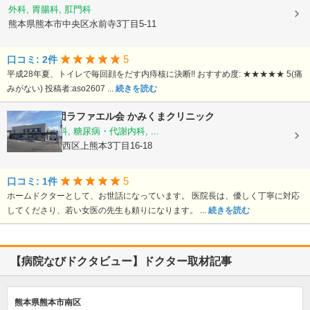
外科, 胃腸科, 肛門科
熊本県熊本市中央区水前寺3丁目5-11
5
口コミ: 2件
平成28年夏、トイレで毎回顔をだす内痔核に決断!! おすすめ度: ★★★★★ 5(痛
みがない) 投稿者:aso2607 ...
続きを読む
医療法人社団ラファエル会
かみくまクリニック
整形外科, 内科, 糖尿病・代謝内科, ...
熊本県熊本市西区上熊本3丁目16-18
5
口コミ: 1件
ホームドクターとして、お世話になっています。 医院長は、優しく丁寧に対応
してくださり、若い女医の先生も頼りになります。 ...
続きを読む
【病院なびドクタビュー】ドクター取材記事
熊本県熊本市南区