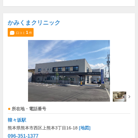
かみくまクリニック
1
口コミ
件
所在地・電話番号
韓々坂駅
熊本県熊本市西区上熊本3丁目16-18
[地図]
096-351-1377