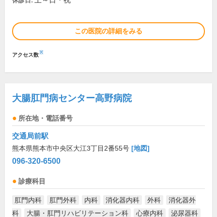
土～日・祝
休診日:
この医院の詳細をみる
※
アクセス数
大腸肛門病センター高野病院
所在地・電話番号
交通局前駅
熊本県熊本市中央区大江3丁目2番55号
[地図]
096-320-6500
診療科目
肛門内科
肛門外科
内科
消化器内科
外科
消化器外
科
大腸・肛門リハビリテーション科
心療内科
泌尿器科