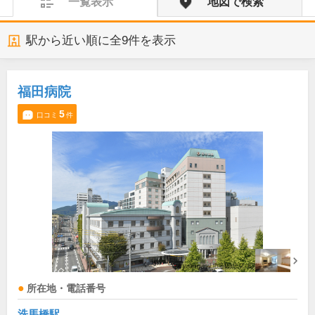
一覧表示
地図で検索
駅から近い順に全
9
件を表示
福田病院
5
口コミ
件
所在地・電話番号
洗馬橋駅