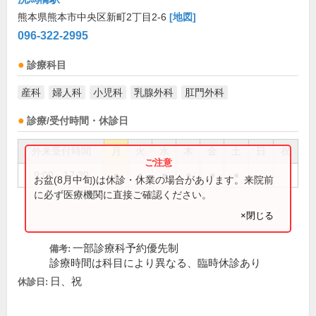
熊本県熊本市中央区新町2丁目2-6
[地図]
096-322-2995
診療科目
産科
婦人科
小児科
乳腺外科
肛門外科
診療/受付時間・休診日
外来受付時間
月
火
水
木
金
土
日
祝
9:00～17:30
●
●
●
●
●
●
お盆(8月中旬)は休診・休業の場合があります。来院前
に必ず医療機関に直接ご確認ください。
×閉じる
一部診療科予約優先制
備考:
診療時間は科目により異なる、臨時休診あり
日、祝
休診日: