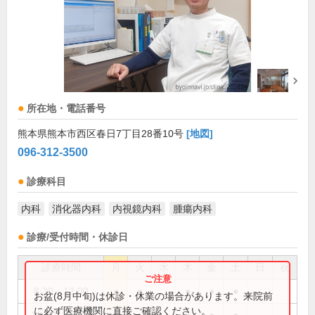
所在地・電話番号
熊本県熊本市西区春日7丁目28番10号
[地図]
096-312-3500
診療科目
内科
消化器内科
内視鏡内科
腫瘍内科
診療/受付時間・休診日
診療時間
月
火
水
木
金
土
日
祝
8:30～12:00
●
●
●
●
●
お盆(8月中旬)は休診・休業の場合があります。来院前
に必ず医療機関に直接ご確認ください。