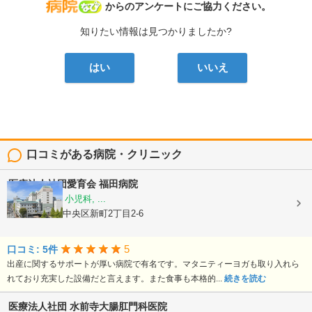
病院なび
からのアンケートにご協力ください。
知りたい情報は見つかりましたか?
はい
いいえ
口コミがある病院・クリニック
医療法人社団愛育会
福田病院
産科, 婦人科, 小児科, ...
熊本県熊本市中央区新町2丁目2-6
5
口コミ: 5件
出産に関するサポートが厚い病院で有名です。マタニティーヨガも取り入れら
れており充実した設備だと言えます。また食事も本格的...
続きを読む
医療法人社団
水前寺大腸肛門科医院