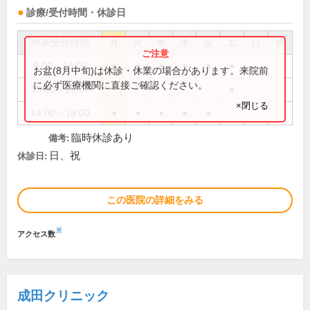
診療/受付時間・休診日
外来受付時間
月
火
水
木
金
土
日
祝
9:00～13:00
●
●
●
●
●
●
お盆(8月中旬)は休診・休業の場合があります。来院前
に必ず医療機関に直接ご確認ください。
13:00～15:00
●
×閉じる
14:00～18:00
●
●
●
●
●
臨時休診あり
備考:
日、祝
休診日:
この医院の詳細をみる
※
アクセス数
成田クリニック