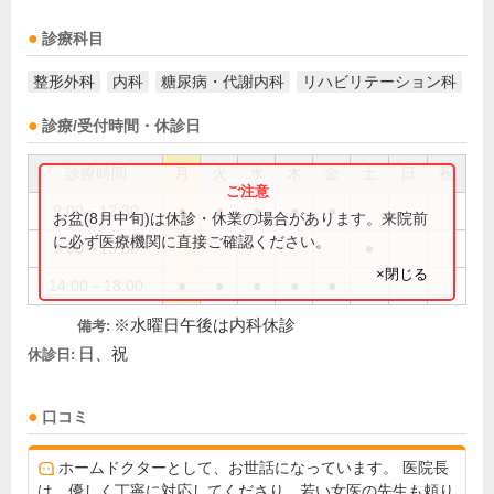
診療科目
整形外科
内科
糖尿病・代謝内科
リハビリテーション科
診療/受付時間・休診日
診療時間
月
火
水
木
金
土
日
祝
9:00～12:30
●
●
●
●
●
お盆(8月中旬)は休診・休業の場合があります。来院前
に必ず医療機関に直接ご確認ください。
9:00～13:00
●
×閉じる
14:00～18:00
●
●
●
●
●
※水曜日午後は内科休診
備考:
日、祝
休診日:
口コミ
ホームドクターとして、お世話になっています。 医院長
は、優しく丁寧に対応してくださり、若い女医の先生も頼り