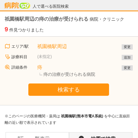
病院なび
人で選べる医院検索
祇園橋駅周辺の痔の治療が受けられる
病院・クリニック
9
件見つかりました
祇園橋駅周辺
エリア/駅
変更
(未指定)
診療科目
追加
痔
詳細条件
変更
痔の治療が受けられる病院
検索する
※このページの医療機関・薬局は
祇園橋駅(熊本市電A系統)
を中心に直線距
離の近い順で表示されています