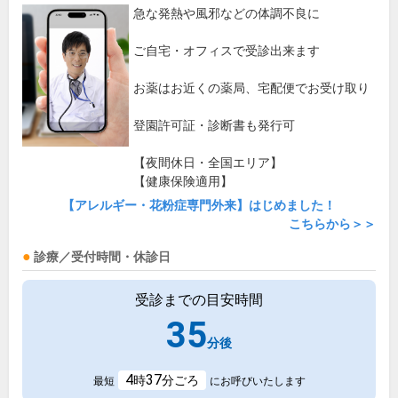
急な発熱や風邪などの体調不良に
ご自宅・オフィスで受診出来ます
お薬はお近くの薬局、宅配便でお受け取り
登園許可証・診断書も発行可
【夜間休日・全国エリア】
【健康保険適用】
【アレルギー・花粉症専門外来】はじめました！
こちらから＞＞
診療／受付時間・休診日
受診までの目安時間
35
分後
4
37
時
分ごろ
最短
にお呼びいたします