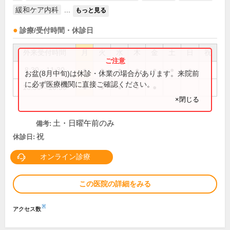
緩和ケア内科
...
もっと見る
診療/受付時間・休診日
外来受付時間
月
火
水
木
金
土
日
祝
8:30～11:30
●
●
●
●
●
●
●
お盆(8月中旬)は休診・休業の場合があります。来院前
に必ず医療機関に直接ご確認ください。
13:30～16:30
●
●
●
●
●
×閉じる
土・日曜午前のみ
備考:
祝
休診日:
オンライン診療
この医院の詳細をみる
※
アクセス数