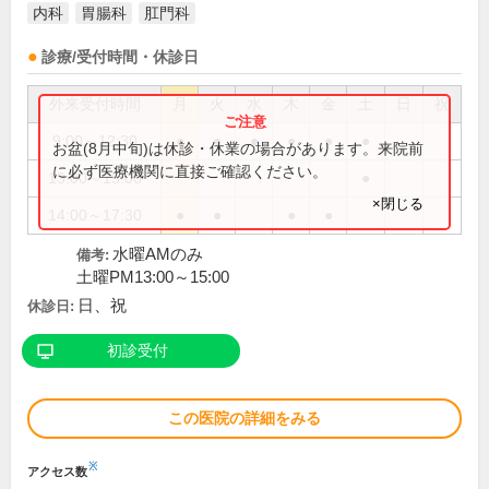
内科
胃腸科
肛門科
診療/受付時間・休診日
外来受付時間
月
火
水
木
金
土
日
祝
9:00～12:30
●
●
●
●
●
●
お盆(8月中旬)は休診・休業の場合があります。来院前
に必ず医療機関に直接ご確認ください。
13:00～15:00
●
×閉じる
14:00～17:30
●
●
●
●
水曜AMのみ
備考:
土曜PM13:00～15:00
日、祝
休診日:
初診受付
この医院の詳細をみる
※
アクセス数