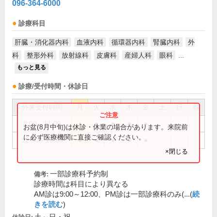
096-364-6000
診療科目
肝臓・消化器内科
血液内科
循環器内科
腎臓内科
外
科
整形外科
放射線科
皮膚科
産婦人科
眼科
...
もっと見る
診療/受付時間・休診日
外来受付時間
月
火
水
木
金
土
日
祝
8:00～11:00
●
●
●
●
●
お盆(8月中旬)は休診・休業の場合があります。来院前
に必ず医療機関に直接ご確認ください。
12:30～15:30
●
●
●
●
●
×閉じる
一部診療科予約制
備考:
診療時間は科目により異なる
AM診は9:00～12:00、PM診は一部診療科のみ(...(
続
きを読む
)