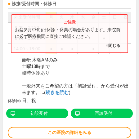
診療/受付時間・休診日
外来受付時間
月
火
水
木
金
土
日
祝
9:00～12:30
●
●
●
●
●
お盆(8月中旬)は休診・休業の場合があります。来院前
に必ず医療機関に直接ご確認ください。
9:00～13:00
●
×閉じる
14:00～18:00
●
●
●
●
木曜AMのみ
備考:
土曜13時まで
臨時休診あり
一般外来をご希望の方は「初診受付」から受付が出
来ます。...(
続きを読む
)
日、祝
休診日:
初診受付
再診受付
この医院の詳細をみる