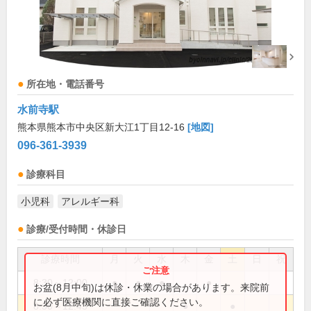
所在地・電話番号
水前寺駅
熊本県熊本市中央区新大江1丁目12-16
[地図]
096-361-3939
診療科目
小児科
アレルギー科
診療/受付時間・休診日
診療時間
月
火
水
木
金
土
日
祝
8:30～12:00
●
●
●
●
お盆(8月中旬)は休診・休業の場合があります。来院前
に必ず医療機関に直接ご確認ください。
8:30～12:45
●
●