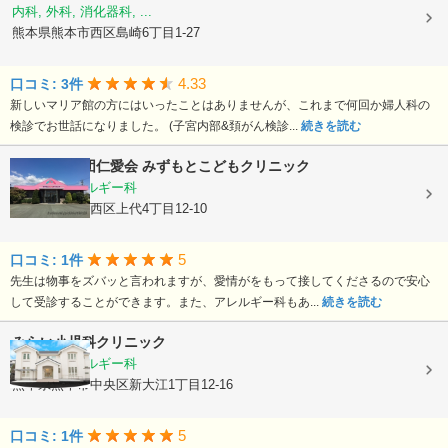
内科, 外科, 消化器科, ...
熊本県熊本市西区島崎6丁目1-27
4.33
口コミ: 3件
新しいマリア館の方にはいったことはありませんが、これまで何回か婦人科の
検診でお世話になりました。 (子宮内部&頚がん検診...
続きを読む
医療法人社団仁愛会
みずもとこどもクリニック
小児科, アレルギー科
熊本県熊本市西区上代4丁目12-10
5
口コミ: 1件
先生は物事をズバッと言われますが、愛情がをもって接してくださるので安心
して受診することができます。また、アレルギー科もあ...
続きを読む
みらい小児科クリニック
小児科, アレルギー科
熊本県熊本市中央区新大江1丁目12-16
5
口コミ: 1件