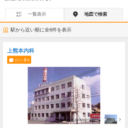
一覧表示
地図で検索
駅から近い順に全
6
件を表示
上熊本内科
2
口コミ
件