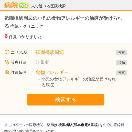
病院なび
人で選べる医院検索
祇園橋駅周辺の小児の食物アレルギーの治療が受けられ
る
病院・クリニック
6
件見つかりました
祇園橋駅周辺
エリア/駅
変更
(未指定)
診療科目
追加
食物アレルギー
詳細条件
変更
小児の食物アレルギーの治療が受けられ
る病院
検索する
※このページの医療機関・薬局は
祇園橋駅(熊本市電A系統)
を中心に直線距
離の近い順で表示されています