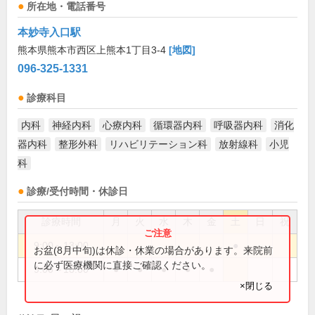
所在地・電話番号
本妙寺入口駅
熊本県熊本市西区上熊本1丁目3-4
[地図]
096-325-1331
診療科目
内科
神経内科
心療内科
循環器内科
呼吸器内科
消化
器内科
整形外科
リハビリテーション科
放射線科
小児
科
診療/受付時間・休診日
診療時間
月
火
水
木
金
土
日
祝
9:00～13:00
●
お盆(8月中旬)は休診・休業の場合があります。来院前
に必ず医療機関に直接ご確認ください。
9:00～18:00
●
●
●
●
●
×閉じる