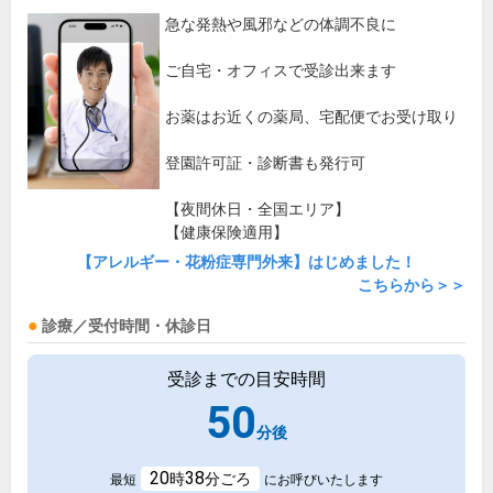
急な発熱や風邪などの体調不良に
ご自宅・オフィスで受診出来ます
お薬はお近くの薬局、宅配便でお受け取り
登園許可証・診断書も発行可
【夜間休日・全国エリア】
【健康保険適用】
【アレルギー・花粉症専門外来】はじめました！
こちらから＞＞
診療／受付時間・休診日
受診までの目安時間
50
分後
20
38
時
分ごろ
最短
にお呼びいたします