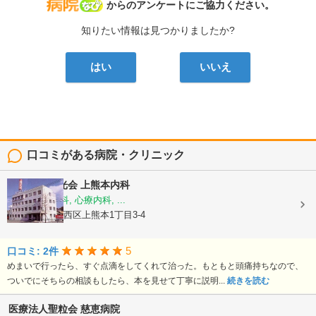
病院なび
からのアンケートにご協力ください。
知りたい情報は見つかりましたか?
はい
いいえ
口コミがある病院・クリニック
医療法人陽光会
上熊本内科
内科, 神経内科, 心療内科, ...
熊本県熊本市西区上熊本1丁目3-4
5
口コミ: 2件
めまいで行ったら、すぐ点滴をしてくれて治った。もともと頭痛持ちなので、
ついでにそちらの相談もしたら、本を見せて丁寧に説明...
続きを読む
医療法人聖粒会
慈恵病院