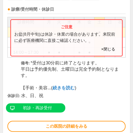
診療/受付時間・休診日
診療時間
月
火
水
木
金
土
日
祝
8:30～13:30
●
お盆(8月中旬)は休診・休業の場合があります。来院前
に必ず医療機関に直接ご確認ください。
9:00～12:00
●
●
●
●
×閉じる
14:00～17:30
●
●
●
●
*受付は30分前に終了となります。
備考:
平日は予約優先制、土曜日は完全予約制となりま
す。
【手術・美容...(
続きを読む
)
水、日、祝
休診日:
初診・再診受付
この医院の詳細をみる