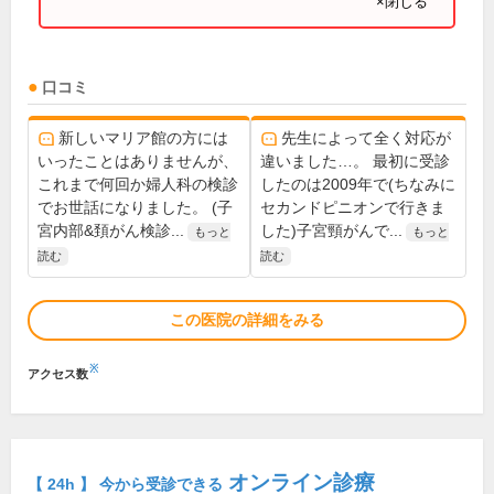
×閉じる
口コミ
新しいマリア館の方には
先生によって全く対応が
いったことはありませんが、
違いました…。 最初に受診
これまで何回か婦人科の検診
したのは2009年で(ちなみに
でお世話になりました。 (子
セカンドピニオンで行きま
宮内部&頚がん検診...
した)子宮頸がんで...
もっと
もっと
読む
読む
この医院の詳細をみる
※
アクセス数
オンライン診療
【 24h 】 今から受診できる