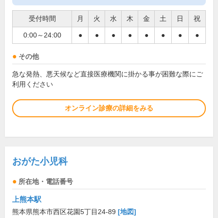
受付時間
月
火
水
木
金
土
日
祝
0:00～24:00
●
●
●
●
●
●
●
●
その他
急な発熱、悪天候など直接医療機関に掛かる事が困難な際にご
利用ください
オンライン診療の詳細をみる
おがた小児科
所在地・電話番号
上熊本駅
熊本県熊本市西区花園5丁目24-89
[地図]