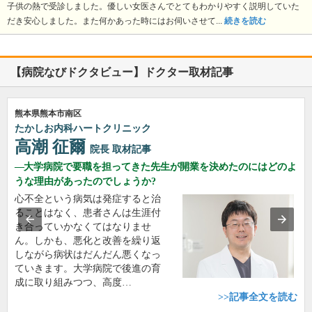
子供の熱で受診しました。優しい女医さんでとてもわかりやすく説明していた
だき安心しました。また何かあった時にはお伺いさせて...
続きを読む
【病院なびドクタビュー】ドクター取材記事
熊本県熊本市南区
たかしお内科ハートクリニック
高潮 征爾
院長
取材記事
大学病院で要職を担ってきた先生が開業を決めたのにはどのよ
うな理由があったのでしょうか?
心不全という病気は発症すると治
ることはなく、患者さんは生涯付
き合っていかなくてはなりませ
ん。しかも、悪化と改善を繰り返
しながら病状はだんだん悪くなっ
ていきます。大学病院で後進の育
成に取り組みつつ、高度…
>>記事全文を読む