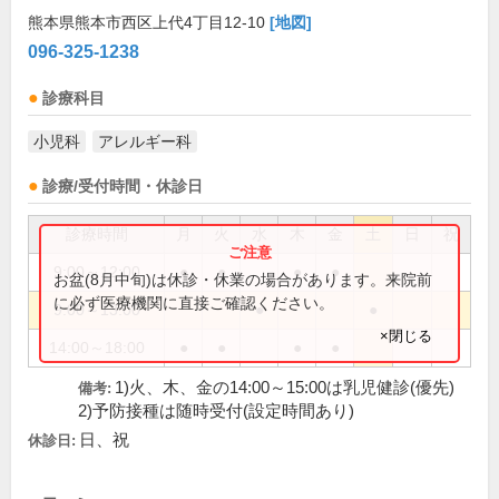
熊本県熊本市西区上代4丁目12-10
[地図]
096-325-1238
診療科目
小児科
アレルギー科
診療/受付時間・休診日
診療時間
月
火
水
木
金
土
日
祝
9:00～12:00
●
●
●
●
お盆(8月中旬)は休診・休業の場合があります。来院前
に必ず医療機関に直接ご確認ください。
9:00～13:00
●
●
×閉じる
14:00～18:00
●
●
●
●
1)火、木、金の14:00～15:00は乳児健診(優先)
備考:
2)予防接種は随時受付(設定時間あり)
日、祝
休診日: