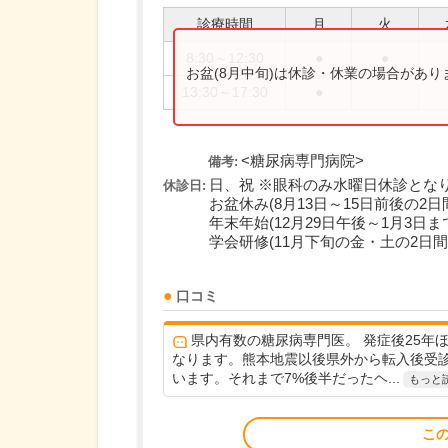
診療時間
月
火
8:30～12:30
●
●
お盆(8月中旬)は休診・休業の場合があ
13:30～17:30
●
<糖尿病専門病院>
備考:
日、祝 ※眼科のみ水曜日休診とな
休診日:
お盆休み(8月13日～15日前後の2日
年末年始(12月29日午後～1月3日ま
学会研修(11月下旬の金・土の2日間
口コミ
県内有数の糖尿病専門医。 発症後25年
なります。熊本地震以後県外から転入後受
います。それまで7%後半だったヘ...
もっと
こ