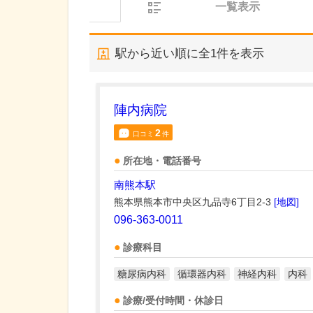
一覧表示
駅から近い順に全
1
件を表示
陣内病院
2
口コミ
件
所在地・電話番号
南熊本駅
熊本県熊本市中央区九品寺6丁目2-3
[地図]
096-363-0011
診療科目
糖尿病内科
循環器内科
神経内科
内科
診療/受付時間・休診日