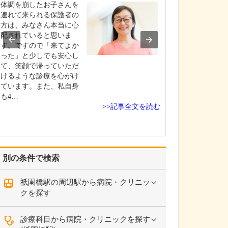
れていますね。
体調を崩したお子さんを
当院は「総合内
連れて来られる保護者の
「専門診療」の
方は、みなさん本当に心
者さんをお迎え
配されていると思いま
す。幅広い症状
す。ですので「来てよか
きる総合的な診
った」と少しでも安心し
整えながら、各
て、笑顔で帰っていただ
専門医がしっか
けるような診療を心がけ
る、そのバラン
ています。また、私自身
私たちの強みで
も4…
>>記事全文を読む
的には…
別の条件で検索
祇園橋駅の周辺駅から病院・クリニッ
クを探す
診療科目から病院・クリニックを探す