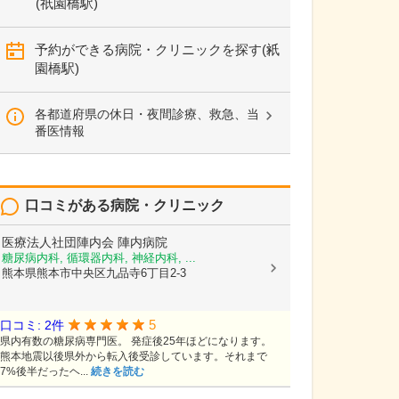
(祇園橋駅)
予約ができる病院・クリニックを探す(祇
園橋駅)
各都道府県の休日・夜間診療、救急、当
番医情報
口コミがある病院・クリニック
医療法人社団陣内会
陣内病院
糖尿病内科, 循環器内科, 神経内科, ...
熊本県熊本市中央区九品寺6丁目2-3
5
口コミ: 2件
県内有数の糖尿病専門医。 発症後25年ほどになります。
熊本地震以後県外から転入後受診しています。それまで
7%後半だったヘ...
続きを読む