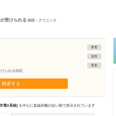
療が受けられる
病院・クリニック
変更
追加
変更
受けられる病院
検索する
熊本県熊本市南区
たかしお内科ハートクリニック
高潮 征爾
市電A系統)
を中心に直線距離の近い順で表示されています
院長
取材記事
大学病院で要職を担ってきた先生が開業を決め