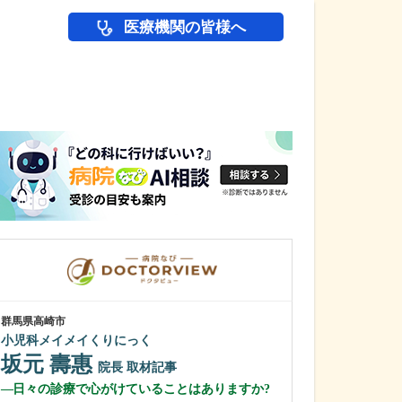
医療機関の皆様へ
医師(ドクター)の
群馬県高崎市
神奈川県横浜市南区
小児科メイメイくりにっく
中本クリニック
坂元 壽惠
瀧端 正博
院長
取材記事
日々の診療で心がけていることはありますか?
貴院では、さま