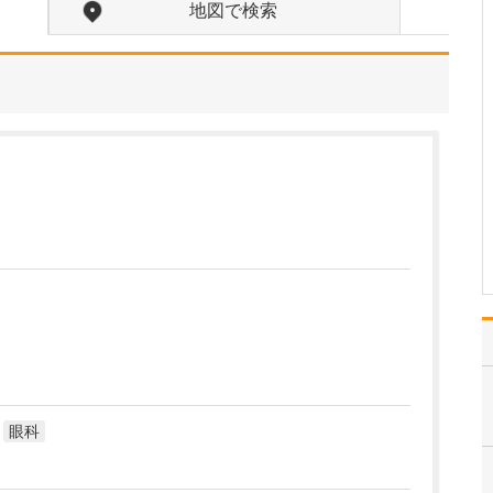
たのにはどのような理由があったのでしょうか?
地図で検索
心不全という病気は発症
すると治ることはなく、
患者さんは生涯付き合っ
ていかなくてはなりませ
ん。しかも、悪化と改善
を繰り返しながら病状は
だんだん悪くなっていき
ます。大学病院で後進の
育成に取り組みつつ、高
度…
>>記事全文を読む
眼科