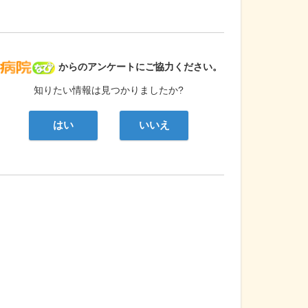
病院なび
からのアンケートにご協力ください。
知りたい情報は見つかりましたか?
はい
いいえ