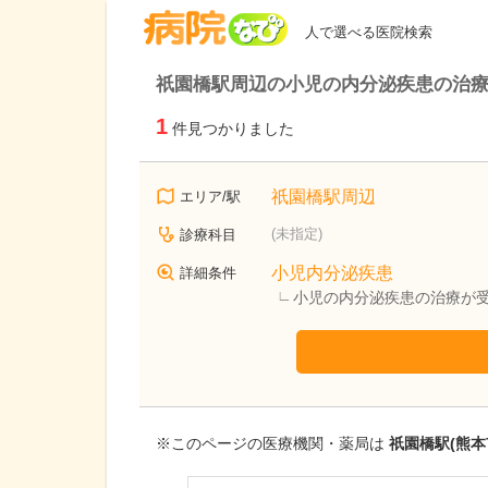
病院なび
人で選べる医院検索
祇園橋駅周辺の小児の内分泌疾患の治
1
件見つかりました
祇園橋駅周辺
エリア/駅
(未指定)
診療科目
小児内分泌疾患
詳細条件
小児の内分泌疾患の治療が
※このページの医療機関・薬局は
祇園橋駅(熊本