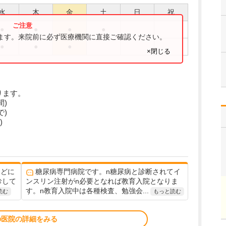
水
木
金
土
日
祝
●
●
●
●
ります。来院前に必ず医療機関に直接ご確認ください。
●
●
●
×閉じる
ります。
間)
で)
)
ほどに
糖尿病専門病院です。n糖尿病と診断されてイ
診して
ンスリン注射がn必要となれば教育入院となりま
す。n教育入院中は各種検査、勉強会...
読む
もっと読む
の医院の詳細をみる