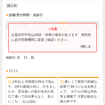
婦人科
診療/受付時間・休診日
診療時間
月
火
水
木
金
土
日
祝
9:00～12:30
●
●
●
●
●
お盆(8月中旬)は休診・休業の場合があります。来院前
に必ず医療機関に直接ご確認ください。
14:00～17:00
●
●
●
●
●
×閉じる
水、日、祝
休診日:
口コミ
1年以上 外陰部の痒みで悩ん
優しくて親切で的確な
で、2件の産婦人科に、行きまし
診察で 頼りになる女医さ
たが、見当違いの薬や先生の見
んで、 ホテルの様な待合
立て違いで治る事もなく、友人
室も素敵で 大変お勧めな
にこち...
婦人科です。
もっと読む