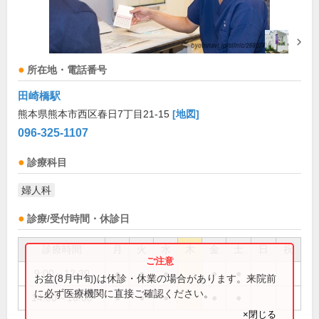
所在地・電話番号
田崎橋駅
熊本県熊本市西区春日7丁目21-15
[地図]
096-325-1107
診療科目
婦人科
診療/受付時間・休診日
診療時間
月
火
水
木
金
土
日
祝
9:00～12:30
●
●
●
●
●
お盆(8月中旬)は休診・休業の場合があります。来院前
に必ず医療機関に直接ご確認ください。
14:00～18:00
●
●
●
●
●
×閉じる