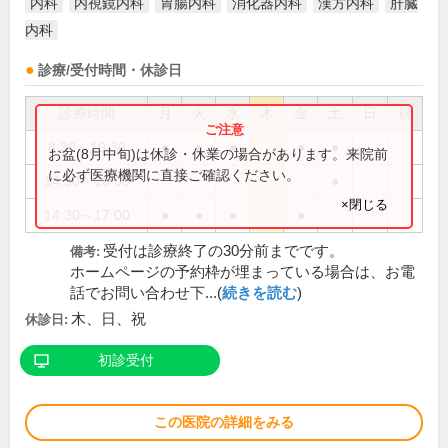
内科
内視鏡内科
胃腸内科
消化器内科
漢方内科
肝臓
内科
診療/受付時間・休診日
診療時間
月
火
水
木
金
土
日
祝
8:30～10:30
●
●
●
●
●
お盆(8月中旬)は休診・休業の場合があります。来院前
に必ず医療機関に直接ご確認ください。
14:30～16:00
●
×閉じる
14:30～17:00
●
●
●
●
受付は診療終了の30分前までです。
備考:
ホームページの予約枠が埋まっている場合は、お電
話でお問い合わせ下...(
続きを読む
)
木、日、祝
休診日:
初診受付
この医院の詳細をみる