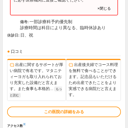
×閉じる
一部診療科予約優先制
備考:
診療時間は科目により異なる、臨時休診あり
日、祝
休診日:
口コミ
出産に関するサポートが厚
出産後夫婦でコース料理
い病院で有名です。マタニテ
を無料で食べることができ
ィーヨガも取り入れられてお
ます。記念品もいただける
り充実した設備だと言えま
ため出産できたことをより
す。また食事も本格的...
実感できる病院だと言えま
もっ
す。
と読む
この医院の詳細をみる
※
アクセス数