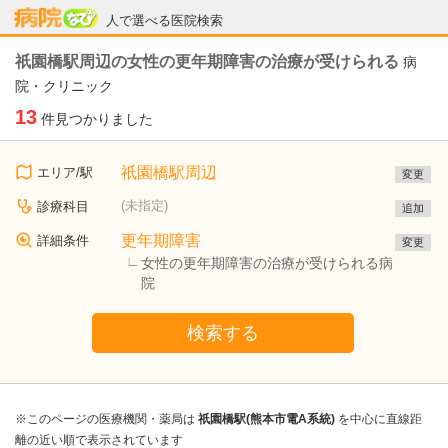
病院なび
人で選べる医院検索
祇園橋駅周辺の女性の更年期障害の治療が受けられる
病
院・クリニック
13
件見つかりました
祇園橋駅周辺
エリア/駅
変更
(未指定)
診療科目
追加
更年期障害
詳細条件
変更
女性の更年期障害の治療が受けられる病
院
検索する
※このページの医療機関・薬局は
祇園橋駅(熊本市電A系統)
を中心に直線距
離の近い順で表示されています