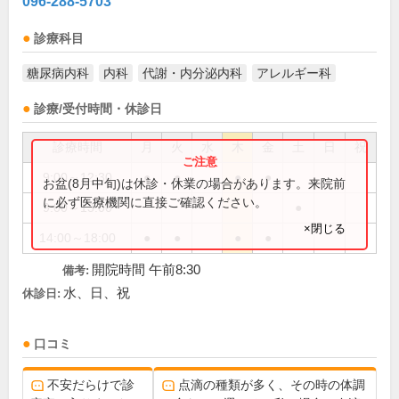
096-288-5703
診療科目
糖尿病内科
内科
代謝・内分泌内科
アレルギー科
診療/受付時間・休診日
診療時間
月
火
水
木
金
土
日
祝
9:00～12:30
●
●
●
●
お盆(8月中旬)は休診・休業の場合があります。来院前
に必ず医療機関に直接ご確認ください。
9:00～13:00
●
×閉じる
14:00～18:00
●
●
●
●
開院時間 午前8:30
備考:
水、日、祝
休診日:
口コミ
不安だらけで診
点滴の種類が多く、その時の体調