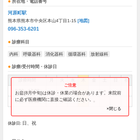
所在地・電話番号
河原町駅
熊本県熊本市中央区本山4丁目1-15
[地図]
096-353-6201
診療科目
内科
呼吸器科
消化器科
循環器科
放射線科
診療/受付時間・休診日
診療時間
月
火
水
木
金
土
日
祝
9:00～13:00
●
●
お盆(8月中旬)は休診・休業の場合があります。来院前
に必ず医療機関に直接ご確認ください。
9:00～18:30
●
●
●
●
×閉じる
日、祝
休診日: