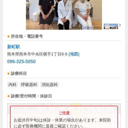
所在地・電話番号
新町駅
熊本県熊本市中央区横手1丁目8-5
[地図]
096-325-5050
診療科目
内科
呼吸器科
消化器科
診療/受付時間・休診日
外来受付時間
月
火
水
木
金
土
日
祝
9:00～12:00
●
●
●
●
●
●
お盆(8月中旬)は休診・休業の場合があります。来院前
に必ず医療機関に直接ご確認ください。
14:00～17:00
●
●
●
●