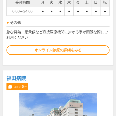
受付時間
月
火
水
木
金
土
日
祝
0:00～24:00
●
●
●
●
●
●
●
●
その他
急な発熱、悪天候など直接医療機関に掛かる事が困難な際にご
利用ください
オンライン診療の詳細をみる
福田病院
5
口コミ
件