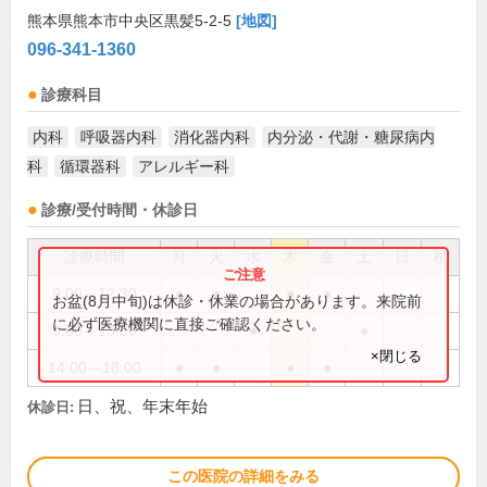
熊本県熊本市中央区黒髪5-2-5
[地図]
096-341-1360
診療科目
内科
呼吸器内科
消化器内科
内分泌・代謝・糖尿病内
科
循環器科
アレルギー科
診療/受付時間・休診日
診療時間
月
火
水
木
金
土
日
祝
9:00～12:30
●
●
●
●
お盆(8月中旬)は休診・休業の場合があります。来院前
に必ず医療機関に直接ご確認ください。
9:00～13:00
●
●
×閉じる
14:00～18:00
●
●
●
●
日、祝、年末年始
休診日:
この医院の詳細をみる