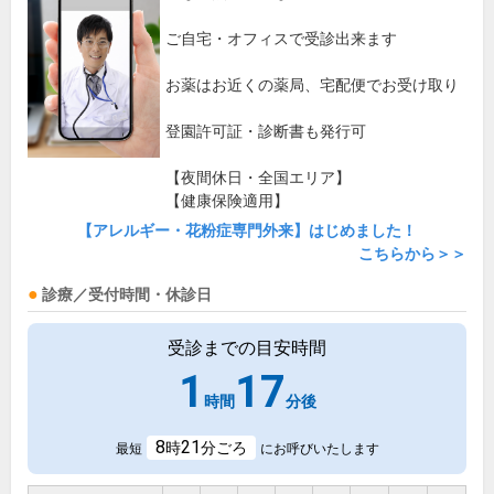
ご自宅・オフィスで受診出来ます
お薬はお近くの薬局、宅配便でお受け取り
登園許可証・診断書も発行可
【夜間休日・全国エリア】
【健康保険適用】
【アレルギー・花粉症専門外来】はじめました！
こちらから＞＞
診療／受付時間・休診日
受診までの目安時間
1
17
時間
分後
8
21
時
分ごろ
最短
にお呼びいたします