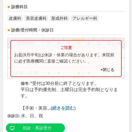
診療科目
皮膚科
美容皮膚科
形成外科
アレルギー科
診療/受付時間・休診日
診療時間
月
火
水
木
金
土
日
祝
8:30～13:30
●
お盆(8月中旬)は休診・休業の場合があります。来院前
に必ず医療機関に直接ご確認ください。
9:00～12:00
●
●
●
●
×閉じる
14:00～17:30
●
●
●
●
*受付は30分前に終了となります。
備考:
平日は予約優先制、土曜日は完全予約制となりま
す。
【手術・美容...(
続きを読む
)
水、日、祝
休診日:
初診・再診受付