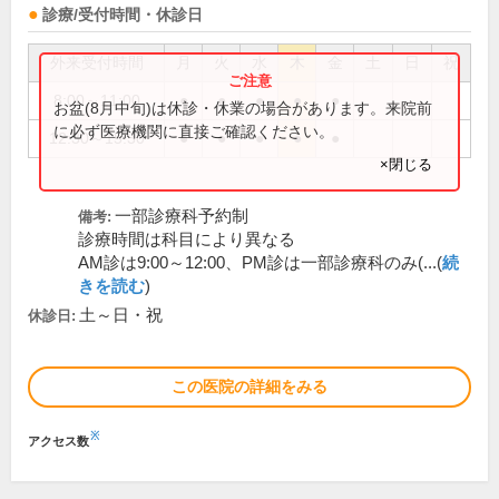
診療/受付時間・休診日
外来受付時間
月
火
水
木
金
土
日
祝
8:00～11:00
●
●
●
●
●
お盆(8月中旬)は休診・休業の場合があります。来院前
に必ず医療機関に直接ご確認ください。
12:30～15:30
●
●
●
●
●
×閉じる
一部診療科予約制
備考:
診療時間は科目により異なる
AM診は9:00～12:00、PM診は一部診療科のみ(...(
続
きを読む
)
土～日・祝
休診日:
この医院の詳細をみる
※
アクセス数