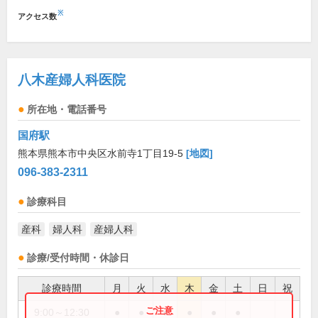
※
アクセス数
八木産婦人科医院
所在地・電話番号
国府駅
熊本県熊本市中央区水前寺1丁目19-5
[地図]
096-383-2311
診療科目
産科
婦人科
産婦人科
診療/受付時間・休診日
診療時間
月
火
水
木
金
土
日
祝
9:00～12:30
●
●
●
●
●
●