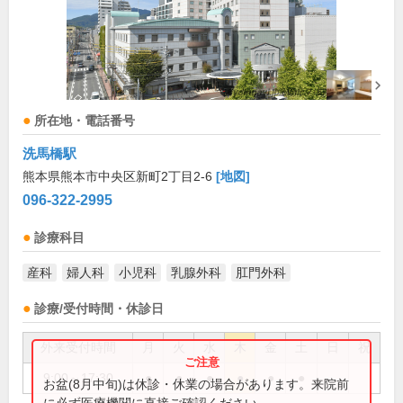
所在地・電話番号
洗馬橋駅
熊本県熊本市中央区新町2丁目2-6
[地図]
096-322-2995
診療科目
産科
婦人科
小児科
乳腺外科
肛門外科
診療/受付時間・休診日
外来受付時間
月
火
水
木
金
土
日
祝
9:00～17:30
●
●
●
●
●
●
お盆(8月中旬)は休診・休業の場合があります。来院前
に必ず医療機関に直接ご確認ください。