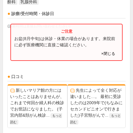
酔科
乳腺外科
診療/受付時間・休診日
(診療時間は直接お問い合わせください)
お盆(8月中旬)は休診・休業の場合があります。来院前
に必ず医療機関に直接ご確認ください。
×閉じる
口コミ
新しいマリア館の方には
先生によって全く対応が
いったことはありませんが、
違いました…。 最初に受診
これまで何回か婦人科の検診
したのは2009年で(ちなみに
でお世話になりました。 (子
セカンドピニオンで行きま
宮内部&頚がん検診...
した)子宮頸がんで...
もっと
もっと
読む
読む