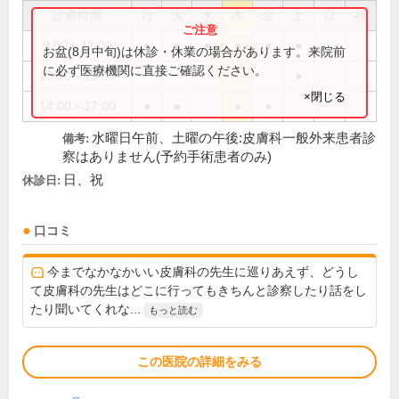
診療時間
月
火
水
木
金
土
日
祝
9:00～12:00
●
●
●
●
●
●
お盆(8月中旬)は休診・休業の場合があります。来院前
に必ず医療機関に直接ご確認ください。
13:00～15:00
●
×閉じる
14:00～17:00
●
●
●
●
水曜日午前、土曜の午後:皮膚科一般外来患者診
備考:
察はありません(予約手術患者のみ)
日、祝
休診日:
口コミ
今までなかなかいい皮膚科の先生に巡りあえず、どうし
て皮膚科の先生はどこに行ってもきちんと診察したり話をし
たり聞いてくれな...
もっと読む
この医院の詳細をみる