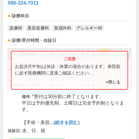
096-324-7011
診療科目
皮膚科
美容皮膚科
形成外科
アレルギー科
診療/受付時間・休診日
診療時間
月
火
水
木
金
土
日
祝
8:30～13:30
●
お盆(8月中旬)は休診・休業の場合があります。来院前
に必ず医療機関に直接ご確認ください。
9:00～12:00
●
●
●
●
×閉じる
14:00～17:30
●
●
●
●
*受付は30分前に終了となります。
備考:
平日は予約優先制、土曜日は完全予約制となりま
す。
【手術・美容...(
続きを読む
)
水、日、祝
休診日: