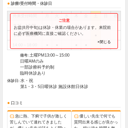
診療/受付時間・休診日
外来受付時間
月
火
水
木
金
土
日
祝
9:15～12:30
●
●
●
●
●
お盆(8月中旬)は休診・休業の場合があります。来院前
に必ず医療機関に直接ご確認ください。
9:15～15:00
●
×閉じる
14:00～18:00
●
●
●
●
土曜PM13:00～15:00
備考:
日曜AMのみ
一部診療科予約制
臨時休診あり
水・祝
休診日:
第1・3・5日曜休診 施設休館日休診
口コミ
急に熱、下痢で子供が激しく
優しい先生で何でも
苦しんでいて連れてきました
質問出来る感じが良かっ