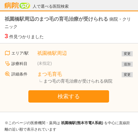
病院なび
人で選べる医院検索
祇園橋駅周辺のまつ毛の育毛治療が受けられる
病院・クリ
ニック
3
件見つかりました
祇園橋駅周辺
エリア/駅
変更
(未指定)
診療科目
追加
まつ毛育毛
詳細条件
変更
まつ毛の育毛治療が受けられる病院
検索する
※このページの医療機関・薬局は
祇園橋駅(熊本市電A系統)
を中心に直線距
離の近い順で表示されています