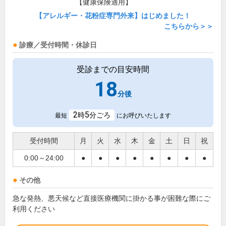
【健康保険適用】
【アレルギー・花粉症専門外来】はじめました！
こちらから＞＞
診療／受付時間・休診日
受診までの目安時間
18
分後
2
5
時
分ごろ
最短
にお呼びいたします
受付時間
月
火
水
木
金
土
日
祝
0:00～24:00
●
●
●
●
●
●
●
●
その他
急な発熱、悪天候など直接医療機関に掛かる事が困難な際にご
利用ください