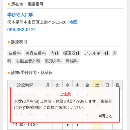
所在地・電話番号
本妙寺入口駅
熊本県熊本市西区上熊本2-12-28
[地図]
096-352-0131
診療科目
皮膚科
美容皮膚科
内科
循環器科
アレルギー科
外
科
心臓血管外科
整形外科
胃腸科
診療/受付時間・休診日
診療時間
月
火
水
木
金
土
日
祝
9:00～12:30
●
●
●
●
●
お盆(8月中旬)は休診・休業の場合があります。来院前
9:00～13:00
●
に必ず医療機関に直接ご確認ください。
14:00～18:00
●
●
×閉じる
14:00～18:30
●
●