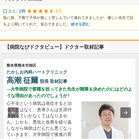
4.5
口コミ: 2件
急に熱、下痢で子供が激しく苦しんでいて連れてきましたが、優しい先生で話
をよく聞いてくれて、安心できました。
続きを読む
【病院なびドクタビュー】ドクター取材記事
熊本県熊本市南区
たかしお内科ハートクリニック
高潮 征爾
院長
取材記事
大学病院で要職を担ってきた先生が開業を決めたのにはどのよ
うな理由があったのでしょうか?
心不全という病気は発症すると治
ることはなく、患者さんは生涯付
き合っていかなくてはなりませ
ん。しかも、悪化と改善を繰り返
しながら病状はだんだん悪くなっ
ていきます。大学病院で後進の育