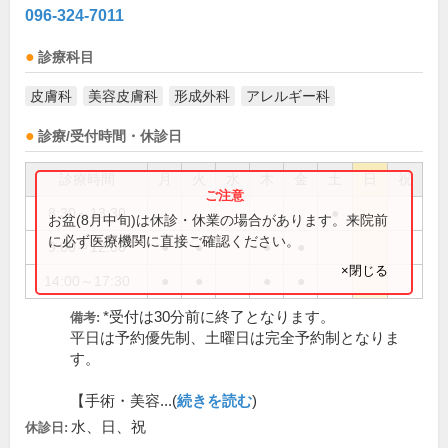
096-324-7011
診療科目
皮膚科
美容皮膚科
形成外科
アレルギー科
診療/受付時間・休診日
診療時間
月
火
水
木
金
土
日
祝
8:30～13:30
●
お盆(8月中旬)は休診・休業の場合があります。来院前
に必ず医療機関に直接ご確認ください。
9:00～12:00
●
●
●
●
×閉じる
14:00～17:30
●
●
●
●
*受付は30分前に終了となります。
備考:
平日は予約優先制、土曜日は完全予約制となりま
す。
【手術・美容...(
続きを読む
)
水、日、祝
休診日: