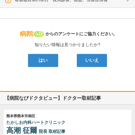
病院なび
からのアンケートにご協力ください。
知りたい情報は見つかりましたか?
はい
いいえ
【病院なびドクタビュー】ドクター取材記事
熊本県熊本市南区
たかしお内科ハートクリニック
高潮 征爾
院長
取材記事