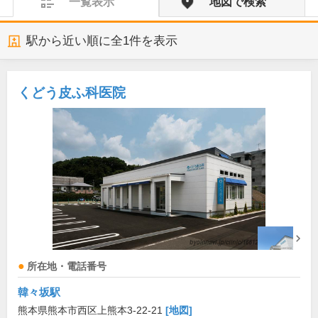
一覧表示
地図で検索
駅から近い順に全
1
件を表示
くどう皮ふ科医院
所在地・電話番号
韓々坂駅
熊本県熊本市西区上熊本3-22-21
[地図]