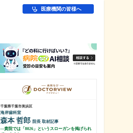
医療機関の皆様へ
医師(ドクター)の
千葉県千葉市美浜区
東京都中野区
海岸歯科室
中野富士見
森本 哲郎
冨岡 亮太
院長
取材記事
貴院では「8026」というスローガンを掲げられ
特に先生が力を