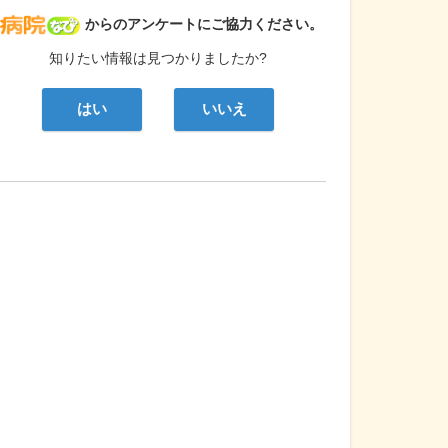
病院なび
からのアンケートにご協力ください。
知りたい情報は見つかりましたか?
はい
いいえ