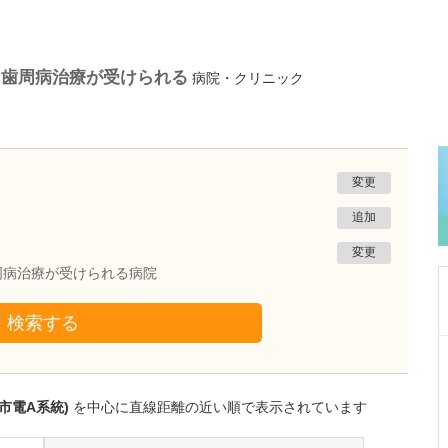
る歯周病治療が受けられる
病院・クリニック
変更
追加
変更
周病治療が受けられる病院
検索する
熊本県熊本市南区
たかしお内科ハートクリニック
高潮 征爾
市電A系統)
を中心に直線距離の近い順で表示されています
院長
取材記事
大学病院で要職を担ってきた先生が開業を決め