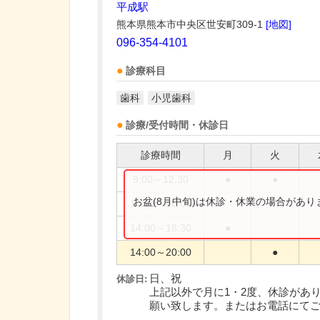
平成駅
熊本県熊本市中央区世安町309-1
[地図]
096-354-4101
診療科目
歯科
小児歯科
診療/受付時間・休診日
診療時間
月
火
9:00～12:30
●
●
お盆(8月中旬)は休診・休業の場合があ
14:00～16:00
14:00～18:30
●
14:00～20:00
●
日、祝
休診日:
上記以外で月に1・2度、休診があ
願い致します。またはお電話にて