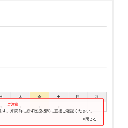
水
木
金
土
日
祝
●
●
●
●
ります。来院前に必ず医療機関に直接ご確認ください。
×閉じる