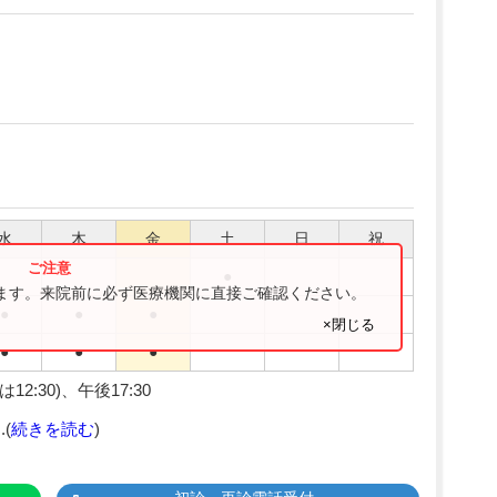
水
木
金
土
日
祝
●
ります。来院前に必ず医療機関に直接ご確認ください。
●
●
●
×閉じる
●
●
●
2:30)、午後17:30
(
続きを読む
)