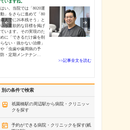
ていますね。
ください。
はい。当院では「8020運
これまで耳を専
動」をさらに進めて「80
を積んできたこ
歳までに26本残そう」と
り、難聴や突発
いう意欲的な目標を掲げ
中耳炎をはじめ
ています。その実現のた
やめまいなどの
めに「できるだけ歯を削
療には特に力を
らない・抜かない治療」
ます。難聴は原
や「虫歯や歯周病の予
て治療法が異な
防・定期メンテナン…
まずは詳しい検
>>記事全文を読む
こに…
別の条件で検索
祇園橋駅の周辺駅から病院・クリニッ
クを探す
予約ができる病院・クリニックを探す(祇