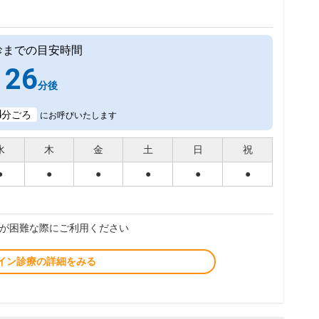
診までの目安時間
26
分後
4
分ごろ
にお呼びいたします
水
木
金
土
日
祝
●
●
●
●
●
●
が困難な際にご利用ください
イン診療の詳細をみる