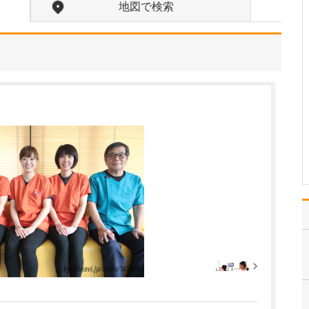
たのにはどのような理由があったのでしょうか?
地図で検索
心不全という病気は発症
すると治ることはなく、
患者さんは生涯付き合っ
ていかなくてはなりませ
ん。しかも、悪化と改善
を繰り返しながら病状は
だんだん悪くなっていき
ます。大学病院で後進の
育成に取り組みつつ、高
度…
>>記事全文を読む