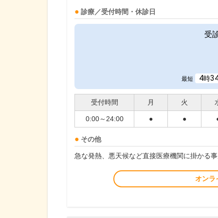
診療／受付時間・休診日
受
4
3
時
最短
受付時間
月
火
0:00～24:00
●
●
その他
急な発熱、悪天候など直接医療機関に掛かる事
オンラ