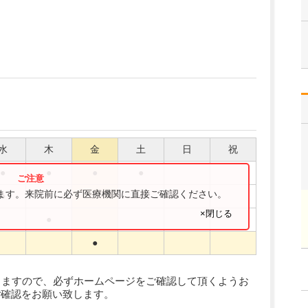
水
木
金
土
日
祝
●
●
●
●
ります。来院前に必ず医療機関に直接ご確認ください。
●
●
×閉じる
●
●
りますので、必ずホームページをご確認して頂くようお
ご確認をお願い致します。