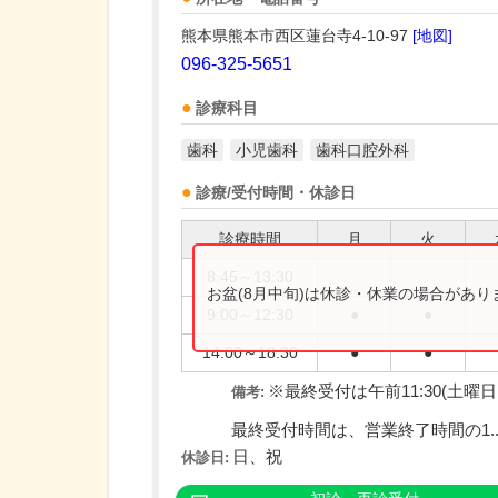
熊本県熊本市西区蓮台寺4-10-97
[地図]
096-325-5651
診療科目
歯科
小児歯科
歯科口腔外科
診療/受付時間・休診日
診療時間
月
火
8:45～13:30
お盆(8月中旬)は休診・休業の場合があ
9:00～12:30
●
●
14:00～18:30
●
●
※最終受付は午前11:30(土曜日は1
備考:
最終受付時間は、営業終了時間の1...
日、祝
休診日: