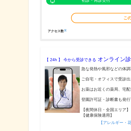
初診・再診受付
こ
※
アクセス数
オンライン診
【 24h 】 今から受診できる
急な発熱や風邪などの体調
ご自宅・オフィスで受診出
お薬はお近くの薬局、宅配
登園許可証・診断書も発行
【夜間休日・全国エリア】
【健康保険適用】
【アレルギー・