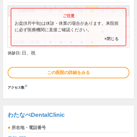
診療時間
月
火
水
木
金
土
日
祝
9:30～12:00
●
●
●
●
●
お盆(8月中旬)は休診・休業の場合があります。来院前
に必ず医療機関に直接ご確認ください。
9:30～13:00
●
×閉じる
14:00～19:00
●
●
●
●
●
日、祝
休診日:
この医院の詳細をみる
※
アクセス数
わたなべDentalClinic
所在地・電話番号