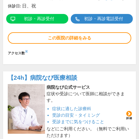
日、祝
休診日:
初診・再診受付
初診・再診電話受付
この医院の詳細をみる
※
アクセス数
【24h】
病院なび医療相談
病院なび公式サービス
症状や受診について医師に相談ができま
す。
症状に適した診療科
受診の目安・タイミング
受診までに気をつけること
などにご利用ください。（無料でご利用い
ただけます）