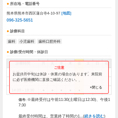
所在地・電話番号
熊本県熊本市西区蓮台寺4-10-97
[地図]
096-325-5651
診療科目
歯科
小児歯科
歯科口腔外科
診療/受付時間・休診日
診療時間
月
火
水
木
金
土
日
祝
8:45～13:30
●
お盆(8月中旬)は休診・休業の場合があります。来院前
に必ず医療機関に直接ご確認ください。
9:00～12:30
●
●
●
●
●
×閉じる
14:00～18:30
●
●
●
●
●
※最終受付は午前11:30(土曜日は12:30)、午後1
備考:
7:30
最終受付時間は、営業終了時間の1...(
続きを読む
)