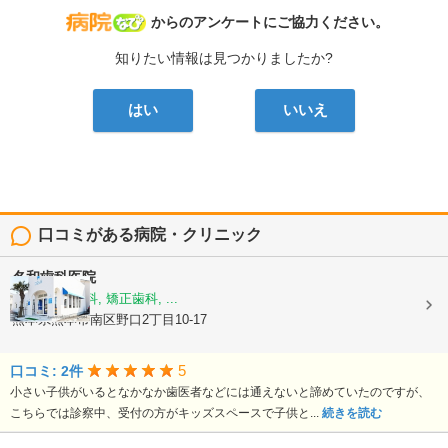
病院なび
からのアンケートにご協力ください。
知りたい情報は見つかりましたか?
はい
いいえ
口コミがある病院・クリニック
名和歯科医院
歯科, 小児歯科, 矯正歯科, ...
熊本県熊本市南区野口2丁目10-17
5
口コミ: 2件
小さい子供がいるとなかなか歯医者などには通えないと諦めていたのですが、
こちらでは診察中、受付の方がキッズスペースで子供と...
続きを読む