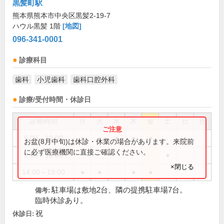
黒髪町駅
熊本県熊本市中央区黒髪2-19-7
ハウル黒髪 1階
[地図]
096-341-0001
診療科目
歯科
小児歯科
歯科口腔外科
診療/受付時間・休診日
診療時間
月
火
水
木
金
土
日
祝
9:00～12:00
●
●
●
●
●
●
お盆(8月中旬)は休診・休業の場合があります。来院前
に必ず医療機関に直接ご確認ください。
9:00～16:00
●
×閉じる
14:00～19:00
●
●
●
●
駐車場は敷地2台、隣の提携駐車場7台。
備考:
臨時休診あり。
祝
休診日: