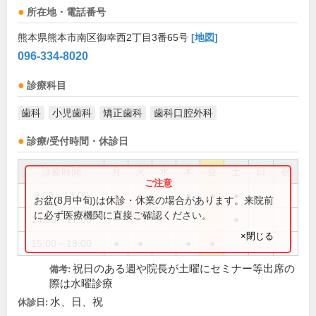
所在地・電話番号
熊本県熊本市南区御幸西2丁目3番65号
[地図]
096-334-8020
診療科目
歯科
小児歯科
矯正歯科
歯科口腔外科
診療/受付時間・休診日
診療時間
月
火
水
木
金
土
日
祝
9:00～13:00
●
●
●
●
●
お盆(8月中旬)は休診・休業の場合があります。来院前
に必ず医療機関に直接ご確認ください。
14:00～17:00
●
×閉じる
15:00～19:00
●
●
●
●
祝日のある週や院長が土曜にセミナー等出席の
備考:
際は水曜診療
水、日、祝
休診日: