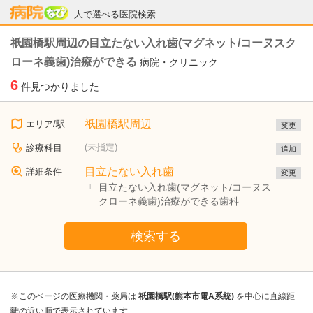
病院なび
人で選べる医院検索
祇園橋駅周辺の目立たない入れ歯(マグネット/コーヌスク
ローネ義歯)治療ができる
病院・クリニック
6
件見つかりました
祇園橋駅周辺
エリア/駅
変更
(未指定)
診療科目
追加
目立たない入れ歯
詳細条件
変更
目立たない入れ歯(マグネット/コーヌス
クローネ義歯)治療ができる歯科
検索する
※このページの医療機関・薬局は
祇園橋駅(熊本市電A系統)
を中心に直線距
離の近い順で表示されています