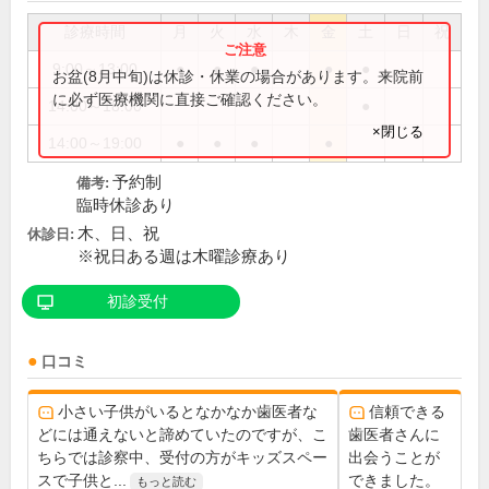
診療時間
月
火
水
木
金
土
日
祝
9:00～13:00
●
●
●
●
●
お盆(8月中旬)は休診・休業の場合があります。来院前
に必ず医療機関に直接ご確認ください。
14:00～18:00
●
×閉じる
14:00～19:00
●
●
●
●
予約制
備考:
臨時休診あり
木、日、祝
休診日:
※祝日ある週は木曜診療あり
初診受付
口コミ
小さい子供がいるとなかなか歯医者な
信頼できる
どには通えないと諦めていたのですが、こ
歯医者さんに
ちらでは診察中、受付の方がキッズスペー
出会うことが
スで子供と...
できました。
もっと読む