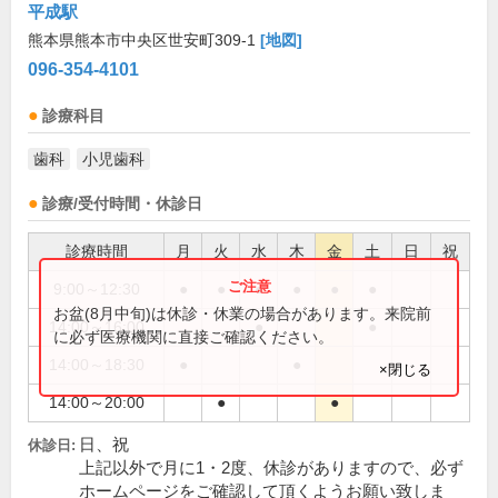
平成駅
熊本県熊本市中央区世安町309-1
[地図]
096-354-4101
診療科目
歯科
小児歯科
診療/受付時間・休診日
診療時間
月
火
水
木
金
土
日
祝
9:00～12:30
●
●
●
●
●
●
お盆(8月中旬)は休診・休業の場合があります。来院前
14:00～16:00
●
●
に必ず医療機関に直接ご確認ください。
14:00～18:30
●
●
×閉じる
14:00～20:00
●
●
日、祝
休診日:
上記以外で月に1・2度、休診がありますので、必ず
ホームページをご確認して頂くようお願い致しま