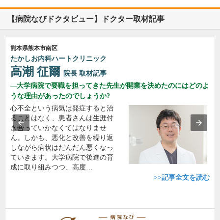
【病院なびドクタビュー】ドクター取材記事
熊本県熊本市南区
たかしお内科ハートクリニック
高潮 征爾
院長
取材記事
大学病院で要職を担ってきた先生が開業を決めたのにはどのよ
うな理由があったのでしょうか?
心不全という病気は発症すると治
ることはなく、患者さんは生涯付
き合っていかなくてはなりませ
ん。しかも、悪化と改善を繰り返
しながら病状はだんだん悪くなっ
ていきます。大学病院で後進の育
成に取り組みつつ、高度…
>>記事全文を読む