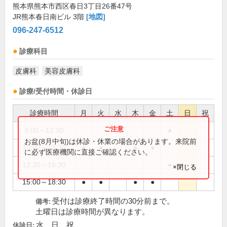
熊本県熊本市西区春日3丁目26番47号
JR熊本春日南ビル 3階
[地図]
096-247-6512
診療科目
皮膚科
美容皮膚科
診療/受付時間・休診日
診療時間
月
火
水
木
金
土
日
祝
9:00～12:30
●
お盆(8月中旬)は休診・休業の場合があります。来院前
10:00～13:30
●
●
●
●
に必ず医療機関に直接ご確認ください。
13:30～16:30
●
×閉じる
15:00～18:30
●
●
●
●
受付は診療終了時間の30分前まで。
備考:
土曜日は診療時間が異なります。
水、日、祝
休診日: