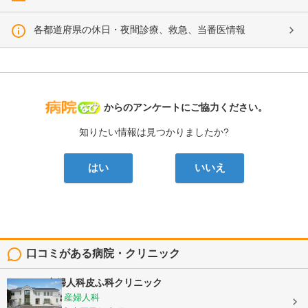
各都道府県の休日・夜間診療、救急、当番医情報
病院なび
からのアンケートにご協力ください。
知りたい情報は見つかりましたか?
はい
いいえ
口コミがある病院・クリニック
よしむら産婦人科皮ふ科クリニック
内科, 皮膚科, 産婦人科