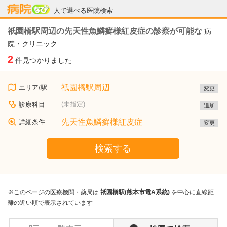
病院なび
人で選べる医院検索
祇園橋駅周辺の先天性魚鱗癬様紅皮症の診察が可能な
病
院・クリニック
2
件見つかりました
祇園橋駅周辺
エリア/駅
変更
(未指定)
診療科目
追加
先天性魚鱗癬様紅皮症
詳細条件
変更
検索する
※このページの医療機関・薬局は
祇園橋駅(熊本市電A系統)
を中心に直線距
離の近い順で表示されています