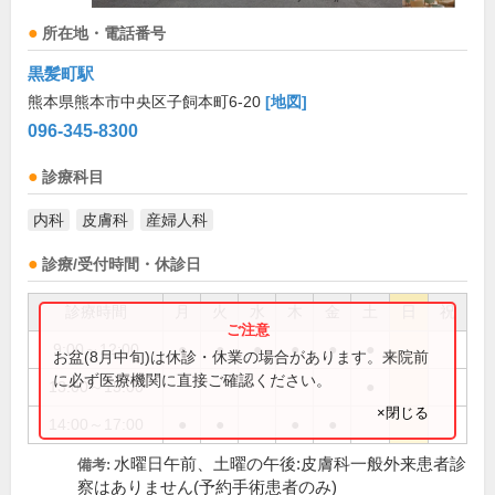
所在地・電話番号
黒髪町駅
熊本県熊本市中央区子飼本町6-20
[地図]
096-345-8300
診療科目
内科
皮膚科
産婦人科
診療/受付時間・休診日
診療時間
月
火
水
木
金
土
日
祝
9:00～12:00
●
●
●
●
●
●
お盆(8月中旬)は休診・休業の場合があります。来院前
に必ず医療機関に直接ご確認ください。
13:00～15:00
●
×閉じる
14:00～17:00
●
●
●
●
水曜日午前、土曜の午後:皮膚科一般外来患者診
備考:
察はありません(予約手術患者のみ)