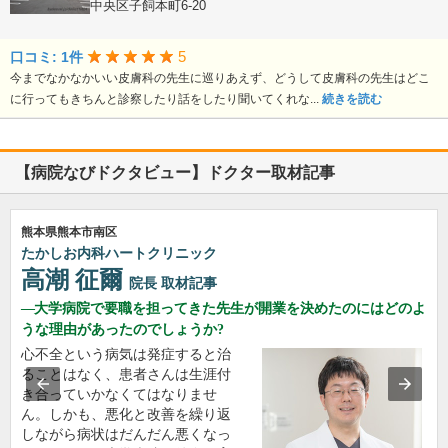
熊本県熊本市中央区子飼本町6-20
5
口コミ: 1件
今までなかなかいい皮膚科の先生に巡りあえず、どうして皮膚科の先生はどこ
に行ってもきちんと診察したり話をしたり聞いてくれな...
続きを読む
【病院なびドクタビュー】ドクター取材記事
熊本県熊本市南区
たかしお内科ハートクリニック
高潮 征爾
院長
取材記事
大学病院で要職を担ってきた先生が開業を決めたのにはどのよ
うな理由があったのでしょうか?
心不全という病気は発症すると治
ることはなく、患者さんは生涯付
き合っていかなくてはなりませ
ん。しかも、悪化と改善を繰り返
しながら病状はだんだん悪くなっ