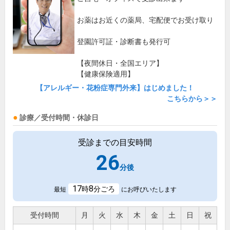
お薬はお近くの薬局、宅配便でお受け取り
登園許可証・診断書も発行可
【夜間休日・全国エリア】
【健康保険適用】
【アレルギー・花粉症専門外来】はじめました！
こちらから＞＞
診療／受付時間・休診日
受診までの目安時間
26
分後
17
8
時
分ごろ
最短
にお呼びいたします
受付時間
月
火
水
木
金
土
日
祝