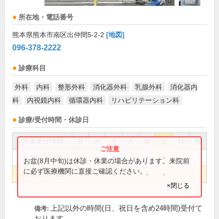
所在地・電話番号
熊本県熊本市南区出仲間5-2-2
[地図]
096-378-2222
診療科目
外科
内科
整形外科
消化器外科
乳腺外科
消化器内
科
内視鏡内科
循環器内科
リハビリテーション科
診療/受付時間・休診日
外来受付時間
月
火
水
木
金
土
日
祝
8:30～12:00
●
●
●
●
●
●
お盆(8月中旬)は休診・休業の場合があります。来院前
に必ず医療機関に直接ご確認ください。
13:30～17:30
●
●
●
●
●
●
×閉じる
上記以外の時間(日、祝日を含め24時間)受付て
備考:
おります。