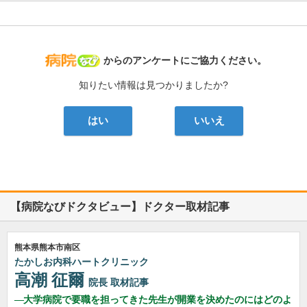
病院なび
からのアンケートにご協力ください。
知りたい情報は見つかりましたか?
はい
いいえ
【病院なびドクタビュー】ドクター取材記事
熊本県熊本市南区
たかしお内科ハートクリニック
高潮 征爾
院長
取材記事
大学病院で要職を担ってきた先生が開業を決めたのにはどのよ