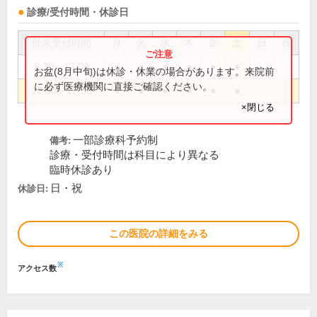
診療/受付時間・休診日
外来受付時間
月
火
水
木
金
土
日
祝
8:30～12:00
●
●
●
●
●
●
お盆(8月中旬)は休診・休業の場合があります。来院前
に必ず医療機関に直接ご確認ください。
13:00～17:30
●
●
●
●
●
●
×閉じる
一部診療科予約制
備考:
診療・受付時間は科目により異なる
臨時休診あり
日・祝
休診日:
この医院の詳細をみる
※
アクセス数