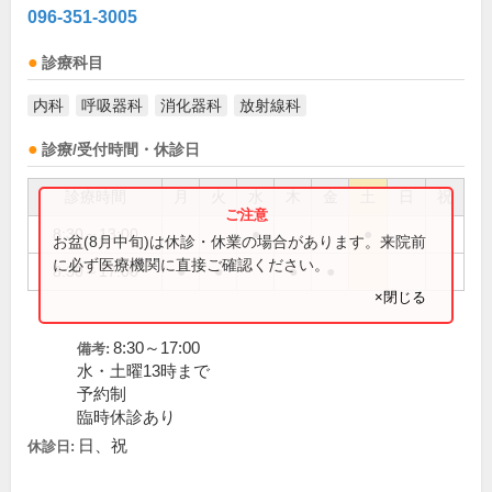
096-351-3005
診療科目
内科
呼吸器科
消化器科
放射線科
診療/受付時間・休診日
診療時間
月
火
水
木
金
土
日
祝
8:30～13:00
●
●
お盆(8月中旬)は休診・休業の場合があります。来院前
に必ず医療機関に直接ご確認ください。
8:30～17:00
●
●
●
●
×閉じる
8:30～17:00
備考:
水・土曜13時まで
予約制
臨時休診あり
日、祝
休診日: