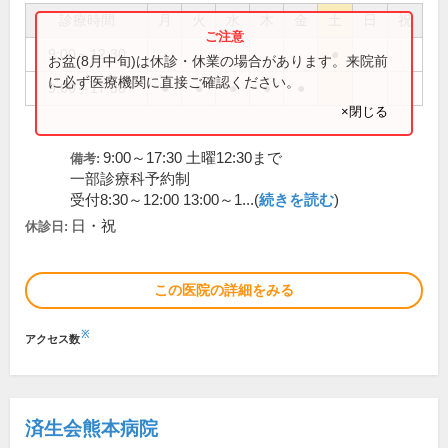
診療時間
月
火
水
木
金
土
日
祝
9:00～12:30
●
お盆(8月中旬)は休診・休業の場合があります。来院前
に必ず医療機関に直接ご確認ください。
9:00～17:30
●
●
●
●
●
×閉じる
9:00～17:30 土曜12:30まで
備考:
一部診療科予約制
受付8:30～12:00 13:00～1...(
続きを読む
)
日・祝
休診日:
この医院の詳細をみる
※
アクセス数
済生会熊本病院