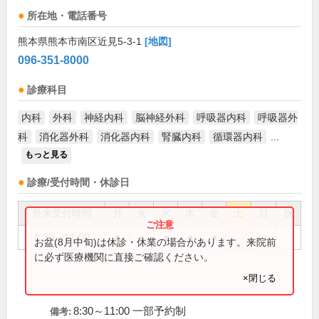
所在地・電話番号
熊本県熊本市南区近見5-3-1
[地図]
096-351-8000
診療科目
内科
外科
神経内科
脳神経外科
呼吸器内科
呼吸器外
科
消化器外科
消化器内科
腎臓内科
循環器内科
...
もっと見る
診療/受付時間・休診日
外来受付時間
月
火
水
木
金
土
日
祝
8:30～11:00
●
●
●
●
●
お盆(8月中旬)は休診・休業の場合があります。来院前
に必ず医療機関に直接ご確認ください。
×閉じる
8:30～11:00 一部予約制
備考: