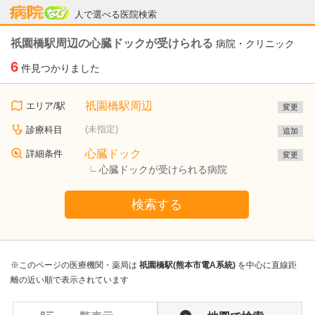
病院なび
人で選べる医院検索
祇園橋駅周辺の心臓ドックが受けられる
病院・クリニック
6
件見つかりました
祇園橋駅周辺
エリア/駅
変更
(未指定)
診療科目
追加
心臓ドック
詳細条件
変更
心臓ドックが受けられる病院
検索する
※このページの医療機関・薬局は
祇園橋駅(熊本市電A系統)
を中心に直線距
離の近い順で表示されています