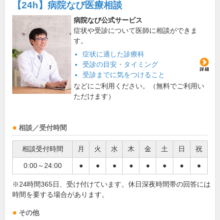
【24h】
病院なび医療相談
病院なび公式サービス
症状や受診について医師に相談ができま
す。
症状に適した診療科
受診の目安・タイミング
受診までに気をつけること
などにご利用ください。（無料でご利用い
ただけます）
相談／受付時間
相談受付時間
月
火
水
木
金
土
日
祝
0:00～24:00
●
●
●
●
●
●
●
●
※24時間365日、受け付けています。休日深夜時間帯の回答には
時間を要する場合があります。
その他