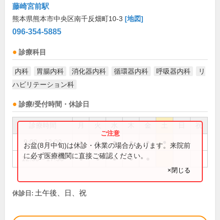
藤崎宮前駅
熊本県熊本市中央区南千反畑町10-3
[地図]
096-354-5885
診療科目
内科
胃腸内科
消化器内科
循環器内科
呼吸器内科
リ
ハビリテーション科
診療/受付時間・休診日
診療時間
月
火
水
木
金
土
日
祝
9:00～12:00
●
●
●
●
●
●
お盆(8月中旬)は休診・休業の場合があります。来院前
に必ず医療機関に直接ご確認ください。
12:30～17:30
●
●
●
●
●
×閉じる
土午後、日、祝
休診日: