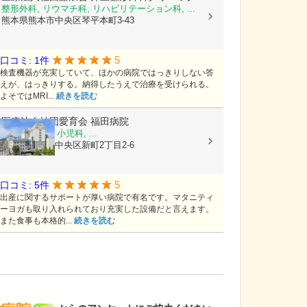
整形外科, リウマチ科, リハビリテーション科, ...
熊本県熊本市中央区琴平本町3-43
5
口コミ: 1件
検査機器が充実していて、ほかの病院ではっきりしない答
えが、はっきりする。納得したうえで治療を受けられる。
よそではMRI...
続きを読む
医療法人社団愛育会
福田病院
産科, 婦人科, 小児科, ...
熊本県熊本市中央区新町2丁目2-6
5
口コミ: 5件
出産に関するサポートが厚い病院で有名です。マタニティ
ーヨガも取り入れられており充実した設備だと言えます。
また食事も本格的...
続きを読む