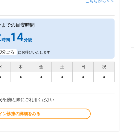
こちらから＞＞
診までの目安時間
2
14
時間
分後
0
分ごろ
にお呼びいたします
水
木
金
土
日
祝
●
●
●
●
●
●
が困難な際にご利用ください
イン診療の詳細をみる