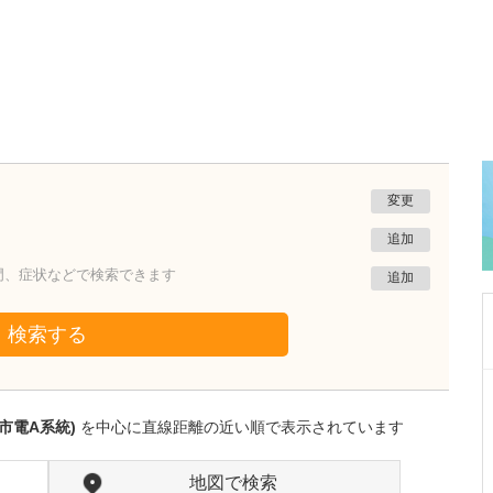
変更
追加
門、症状などで検索できます
追加
検索する
千葉県千葉市美浜区
千葉海浜幕張消化器・内視鏡内科クリニック美浜
市電A系統)
を中心に直線距離の近い順で表示されています
院
大橋 美穂
院長
取材記事
地図で検索