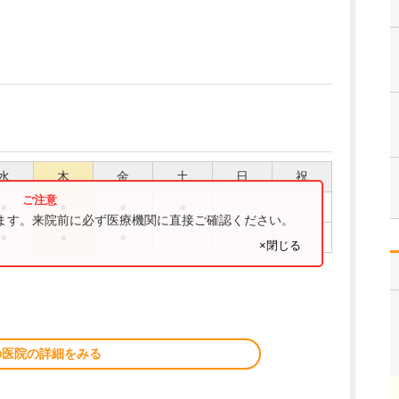
水
木
金
土
日
祝
●
●
●
●
ります。来院前に必ず医療機関に直接ご確認ください。
●
●
●
×閉じる
の医院の詳細をみる