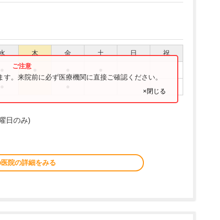
水
木
金
土
日
祝
●
●
●
●
ります。来院前に必ず医療機関に直接ご確認ください。
●
●
×閉じる
曜日のみ)
の医院の詳細をみる