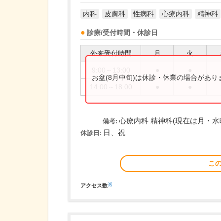
内科
皮膚科
性病科
心療内科
精神科
診療/受付時間・休診日
外来受付時間
月
火
9:00～13:00
●
●
お盆(8月中旬)は休診・休業の場合があ
14:00～18:00
●
●
心療内科 精神科(現在は月・水
備考:
日、祝
休診日:
こ
※
アクセス数