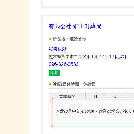
有限会社 細工町薬局
所在地・電話番号
祇園橋駅
熊本県熊本市中央区細工町4-12-12
[地図]
096-326-0533
薬局
診療/受付時間・休診日
営業時間
月
火
9:00～13:00
お盆(8月中旬)は休診・休業の場合があ
9:00～18:30
●
●