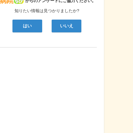
病院なび
からのアンケートにご協力ください。
知りたい情報は見つかりましたか?
はい
いいえ