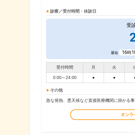
診療／受付時間・休診日
受
16
1
時
最短
受付時間
月
火
0:00～24:00
●
●
その他
急な発熱、悪天候など直接医療機関に掛かる事
オンラ