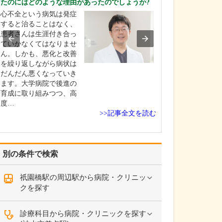
たのにはどのような理由があったのでしょうか?
ください。
心不全という病気は発症
これまで耳を専
すると治ることはなく、
を積んできたこ
患者さんは生涯付き合っ
り、難聴や突発
ていかなくてはなりませ
中耳炎をはじめ
ん。しかも、悪化と改善
やめまいなどの
を繰り返しながら病状は
療には特に力を
だんだん悪くなっていき
ます。難聴は原
ます。大学病院で後進の
て治療法が異な
育成に取り組みつつ、高
まずは詳しい検
度…
こに…
>>記事全文を読む
別の条件で検索
祇園橋駅の周辺駅から病院・クリニッ
クを探す
診療科目から病院・クリニックを探す