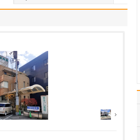
気軽に内視鏡検査を受けていただくために、さ
まざまな配慮をされていると伺いました。
平日や日中は仕事や家事
で忙しく、なかなか受診
できないという方も多い
ので、土曜・日曜にも内
視鏡検査を実施していま
す。また、午前中に検査
まで終わる早朝検査や、
胃カメラ・大腸カメラの
同日検査にも対応してい
ま…
>>記事全文を読む