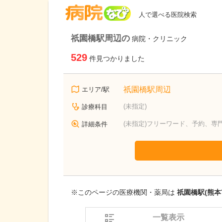
病院なび
人で選べる医院検索
祇園橋駅周辺の
病院・クリニック
529
件見つかりました
祇園橋駅周辺
エリア/駅
(未指定)
診療科目
(未指定)フリーワード、予約、専
詳細条件
※このページの医療機関・薬局は
祇園橋駅(熊本
一覧表示