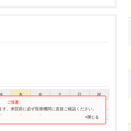
水
木
金
土
日
祝
●
ります。来院前に必ず医療機関に直接ご確認ください。
●
●
●
×閉じる