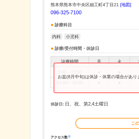
熊本県熊本市中央区細工町4丁目21
[地図]
096-325-7100
診療科目
内科
小児科
診療/受付時間・休診日
診療時間
月
火
9:00～13:00
●
●
お盆(8月中旬)は休診・休業の場合があ
14:00～18:00
●
●
日、祝、第2,4土曜日
休診日:
こ
※
アクセス数