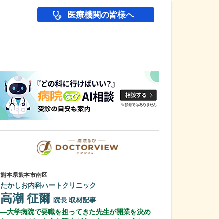
医療機関の皆様へ
医師(ドクター)の
熊本県熊本市南区
東京都中野区
たかしお内科ハートクリニック
中野富士見
高潮 征爾
冨岡 亮太
院長
取材記事
大学病院で要職を担ってきた先生が開業を決め
特に先生が力を