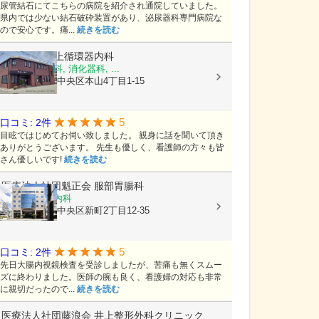
尿管結石にてこちらの病院を紹介され通院していました。
県内では少ない結石破砕装置があり、泌尿器科専門病院な
ので安心です。痛...
続きを読む
医療法人
村上循環器内科
内科, 呼吸器科, 消化器科, ...
熊本県熊本市中央区本山4丁目1-15
5
口コミ: 2件
目眩ではじめてお伺い致しました。 親身に話を聞いて頂き
ありがとうございます。 先生も優しく、看護師の方々も皆
さん優しいです!
続きを読む
医療法人社団魁正会
服部胃腸科
消化器内科, 内科
熊本県熊本市中央区新町2丁目12-35
5
口コミ: 2件
先日大腸内視鏡検査を受診しましたが、苦痛も無くスムー
ズに終わりました。医師の腕も良く、看護婦の対応も非常
に親切だったので...
続きを読む
医療法人社団藤浪会
井上整形外科クリニック