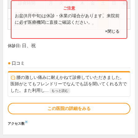
診療時間
月
火
水
木
金
土
日
祝
9:00～13:00
●
●
●
●
●
●
お盆(8月中旬)は休診・休業の場合があります。来院前
に必ず医療機関に直接ご確認ください。
14:00～18:00
●
●
●
●
×閉じる
日、祝
休診日:
口コミ
腰の激しい痛みに耐えかねて診療していただきました。
医師がとてもフレンドリーでなんでも話を聞いてくれる方で
した。また利用し...
もっと読む
この医院の詳細をみる
※
アクセス数