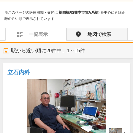
※このページの医療機関・薬局は
祇園橋駅(熊本市電A系統)
を中心に直線距
離の近い順で表示されています
一覧表示
地図で検索
駅から近い順に
20
件中、
1～15件
立石内科