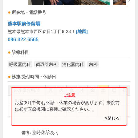
所在地・電話番号
熊本駅前停留場
熊本県熊本市西区春日1丁目8-23-1
[地図]
096-322-6565
診療科目
呼吸器内科
循環器内科
消化器内科
内科
診療/受付時間・休診日
外来受付時間
月
火
水
木
金
土
日
祝
9:00～13:00
●
●
●
●
●
●
お盆(8月中旬)は休診・休業の場合があります。来院前
に必ず医療機関に直接ご確認ください。
14:00～18:00
●
●
●
●
×閉じる
臨時休診あり
備考: