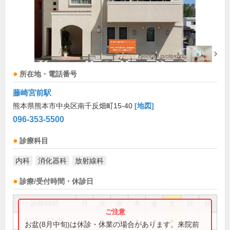
所在地・電話番号
藤崎宮前駅
熊本県熊本市中央区南千反畑町15-40
[地図]
096-353-5500
診療科目
内科
消化器科
放射線科
診療/受付時間・休診日
診療時間
月
火
水
木
金
土
日
祝
9:00～12:30
●
●
●
●
●
●
お盆(8月中旬)は休診・休業の場合があります。来院前