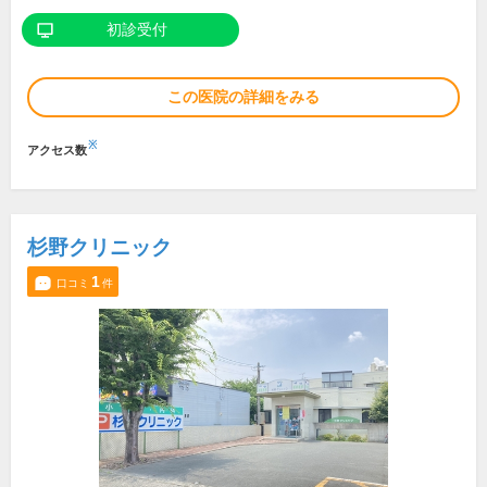
初診受付
この医院の詳細をみる
※
アクセス数
杉野クリニック
1
口コミ
件