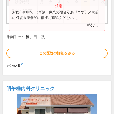
診療時間
月
火
水
木
金
土
日
祝
9:00～12:00
●
●
●
●
●
●
お盆(8月中旬)は休診・休業の場合があります。来院前
に必ず医療機関に直接ご確認ください。
12:30～17:30
●
●
●
●
●
×閉じる
土午後、日、祝
休診日:
この医院の詳細をみる
※
アクセス数
明午橋内科クリニック