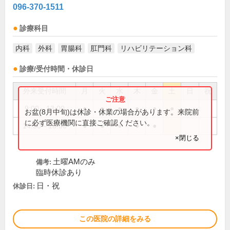
096-370-1511
診療科目
内科
外科
胃腸科
肛門科
リハビリテーション科
診療/受付時間・休診日
外来受付時間
月
火
水
木
金
土
日
祝
9:00～13:00
●
●
●
●
●
●
お盆(8月中旬)は休診・休業の場合があります。来院前
に必ず医療機関に直接ご確認ください。
14:30～18:00
●
●
●
●
●
×閉じる
土曜AMのみ
備考:
臨時休診あり
日・祝
休診日:
この医院の詳細をみる