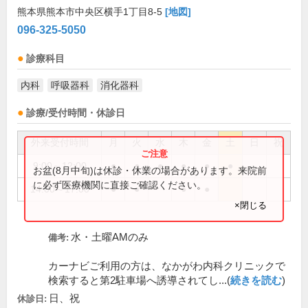
熊本県熊本市中央区横手1丁目8-5
[地図]
096-325-5050
診療科目
内科
呼吸器科
消化器科
診療/受付時間・休診日
外来受付時間
月
火
水
木
金
土
日
祝
9:00～12:00
●
●
●
●
●
●
お盆(8月中旬)は休診・休業の場合があります。来院前
に必ず医療機関に直接ご確認ください。
14:00～17:00
●
●
●
●
×閉じる
水・土曜AMのみ
備考:
カーナビご利用の方は、なかがわ内科クリニックで
検索すると第2駐車場へ誘導されてし...(
続きを読む
)
日、祝
休診日: