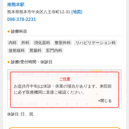
南熊本駅
熊本県熊本市中央区八王寺町12-31
[地図]
096-378-2231
診療科目
内科
外科
消化器科
整形外科
リハビリテーション科
放射線科
胃腸科
肛門内科
診療/受付時間・休診日
診療時間
月
火
水
木
金
土
日
祝
9:00～12:00
●
●
●
●
●
お盆(8月中旬)は休診・休業の場合があります。来院前
に必ず医療機関に直接ご確認ください。
9:00～13:00
●
×閉じる
13:00～18:00
●
●
●
●
●
日、祝
休診日: