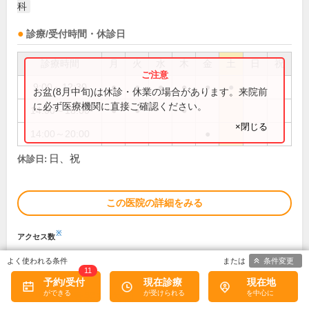
科
診療/受付時間・休診日
診療時間
月
火
水
木
金
土
日
祝
9:00～12:30
●
●
●
●
●
●
お盆(8月中旬)は休診・休業の場合があります。来院前
に必ず医療機関に直接ご確認ください。
14:00～18:00
●
●
●
×閉じる
14:00～20:00
●
日、祝
休診日:
この医院の詳細をみる
※
アクセス数
条件変更
11
予約/受付
現在診療
現在地
きはら循環器科内科