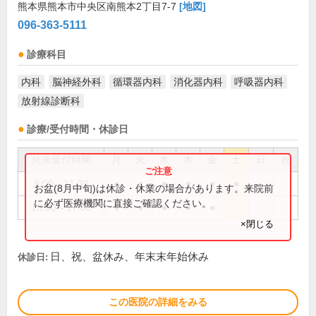
熊本県熊本市中央区南熊本2丁目7-7
[地図]
096-363-5111
診療科目
内科
脳神経外科
循環器内科
消化器内科
呼吸器内科
放射線診断科
診療/受付時間・休診日
外来受付時間
月
火
水
木
金
土
日
祝
9:00～11:30
●
●
●
●
●
●
お盆(8月中旬)は休診・休業の場合があります。来院前
に必ず医療機関に直接ご確認ください。
13:30～17:00
●
●
●
●
●
×閉じる
日、祝、盆休み、年末末年始休み
休診日:
この医院の詳細をみる