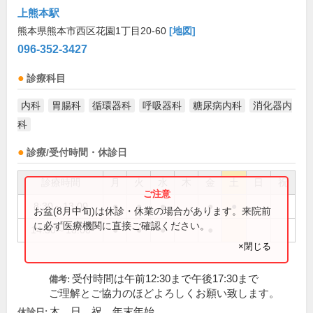
上熊本駅
熊本県熊本市西区花園1丁目20-60
[地図]
096-352-3427
診療科目
内科
胃腸科
循環器科
呼吸器科
糖尿病内科
消化器内
科
診療/受付時間・休診日
診療時間
月
火
水
木
金
土
日
祝
8:30～13:00
●
●
●
●
●
お盆(8月中旬)は休診・休業の場合があります。来院前
に必ず医療機関に直接ご確認ください。
14:30～18:00
●
●
●
●
×閉じる
受付時間は午前12:30まで午後17:30まで
備考:
ご理解とご協力のほどよろしくお願い致します。
木、日、祝、年末年始
休診日: