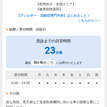
【夜間休日・全国エリア】
【健康保険適用】
【アレルギー・花粉症専門外来】はじめました！
こちらから＞＞
診療／受付時間・休診日
受診までの目安時間
23
分後
8
46
時
分ごろ
最短
にお呼びいたします
受付時間
月
火
水
木
金
土
日
祝
0:00～24:00
●
●
●
●
●
●
●
●
その他
急な発熱、悪天候など直接医療機関に掛かる事が困難な際にご