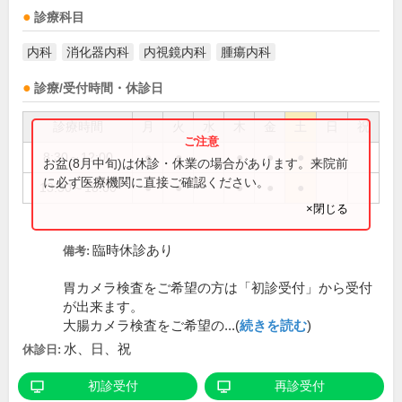
診療科目
内科
消化器内科
内視鏡内科
腫瘍内科
診療/受付時間・休診日
診療時間
月
火
水
木
金
土
日
祝
8:30～12:00
●
●
●
●
●
お盆(8月中旬)は休診・休業の場合があります。来院前
に必ず医療機関に直接ご確認ください。
13:30～18:00
●
●
●
●
●
×閉じる
臨時休診あり
備考:
胃カメラ検査をご希望の方は「初診受付」から受付
が出来ます。
大腸カメラ検査をご希望の...(
続きを読む
)
水、日、祝
休診日:
初診受付
再診受付