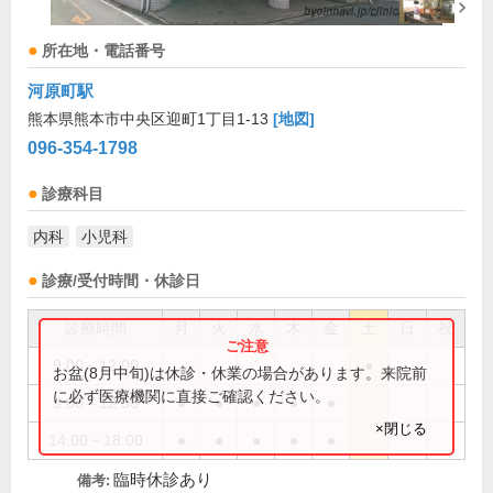
所在地・電話番号
河原町駅
熊本県熊本市中央区迎町1丁目1-13
[地図]
096-354-1798
診療科目
内科
小児科
診療/受付時間・休診日
診療時間
月
火
水
木
金
土
日
祝
9:00～12:00
●
お盆(8月中旬)は休診・休業の場合があります。来院前
に必ず医療機関に直接ご確認ください。
9:00～12:30
●
●
●
●
●
×閉じる
14:00～18:00
●
●
●
●
●
臨時休診あり
備考: