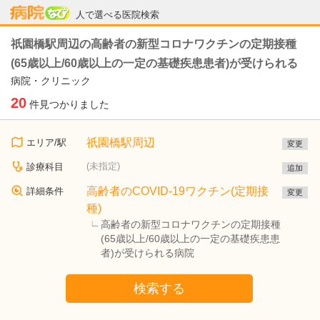
病院なび
人で選べる医院検索
祇園橋駅周辺の高齢者の新型コロナワクチンの定期接種
(65歳以上/60歳以上の一定の基礎疾患患者)が受けられる
病院・クリニック
20
件見つかりました
祇園橋駅周辺
エリア/駅
変更
(未指定)
診療科目
追加
高齢者のCOVID-19ワクチン(定期接
詳細条件
変更
種)
高齢者の新型コロナワクチンの定期接種
(65歳以上/60歳以上の一定の基礎疾患患
者)が受けられる病院
検索する