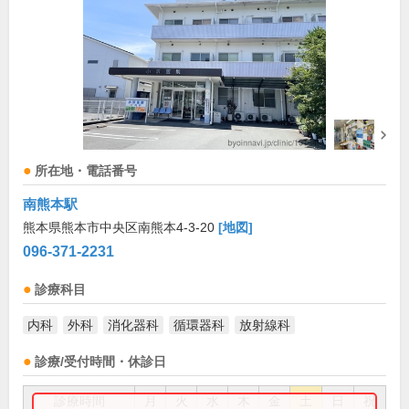
所在地・電話番号
南熊本駅
熊本県熊本市中央区南熊本4-3-20
[地図]
096-371-2231
診療科目
内科
外科
消化器科
循環器科
放射線科
診療/受付時間・休診日
診療時間
月
火
水
木
金
土
日
祝