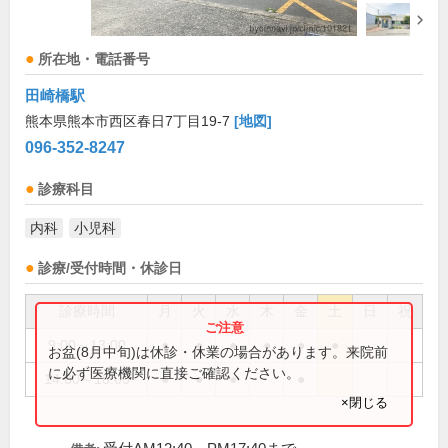
所在地・電話番号
田崎橋駅
熊本県熊本市西区春日7丁目19-7
[地図]
096-352-8247
診療科目
内科
小児科
診療/受付時間・休診日
診療時間
月
火
水
木
金
土
日
祝
9:00～13:00
●
●
●
●
●
●
お盆(8月中旬)は休診・休業の場合があります。来院前
に必ず医療機関に直接ご確認ください。
14:00～18:00
●
●
●
●
×閉じる