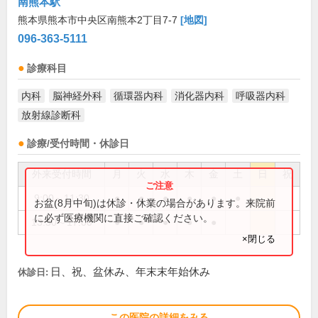
南熊本駅
熊本県熊本市中央区南熊本2丁目7-7
[地図]
096-363-5111
診療科目
内科
脳神経外科
循環器内科
消化器内科
呼吸器内科
放射線診断科
診療/受付時間・休診日
外来受付時間
月
火
水
木
金
土
日
祝
9:00～11:30
●
●
●
●
●
●
お盆(8月中旬)は休診・休業の場合があります。来院前
に必ず医療機関に直接ご確認ください。
13:30～17:00
●
●
●
●
●
×閉じる
日、祝、盆休み、年末末年始休み
休診日:
この医院の詳細をみる