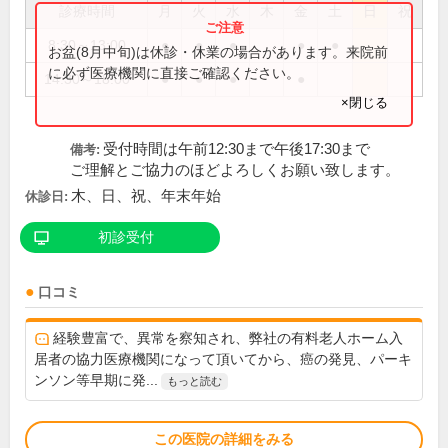
診療時間
月
火
水
木
金
土
日
祝
8:30～13:00
●
●
●
●
●
お盆(8月中旬)は休診・休業の場合があります。来院前
に必ず医療機関に直接ご確認ください。
14:30～18:00
●
●
●
●
×閉じる
受付時間は午前12:30まで午後17:30まで
備考:
ご理解とご協力のほどよろしくお願い致します。
木、日、祝、年末年始
休診日:
初診受付
口コミ
経験豊富で、異常を察知され、弊社の有料老人ホーム入
居者の協力医療機関になって頂いてから、癌の発見、パーキ
ンソン等早期に発...
もっと読む
この医院の詳細をみる