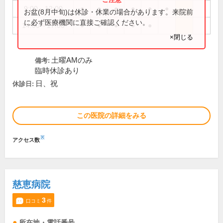
9:00～12:00
●
●
●
●
●
●
お盆(8月中旬)は休診・休業の場合があります。来院前
に必ず医療機関に直接ご確認ください。
14:00～17:00
●
●
●
●
●
×閉じる
土曜AMのみ
備考:
臨時休診あり
日、祝
休診日:
この医院の詳細をみる
※
アクセス数
慈恵病院
3
口コミ
件
所在地・電話番号