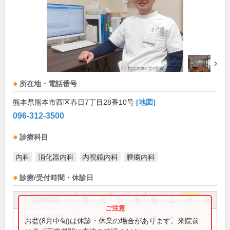
所在地・電話番号
熊本県熊本市西区春日7丁目28番10号
[地図]
096-312-3500
診療科目
内科
消化器内科
内視鏡内科
腫瘍内科
診療/受付時間・休診日
診療時間
月
火
水
木
金
土
日
祝
8:30～12:00
●
●
●
●
●
お盆(8月中旬)は休診・休業の場合があります。来院前