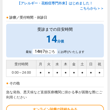
【アレルギー・花粉症専門外来】はじめました！
こちらから＞＞
診療／受付時間・休診日
受診までの目安時間
14
分後
14
7
時
分ごろ
最短
にお呼びいたします
受付時間
月
火
水
木
金
土
日
祝
0:00～24:00
●
●
●
●
●
●
●
●
その他
急な発熱、悪天候など直接医療機関に掛かる事が困難な際にご
利用ください
オンライン診療の詳細をみる