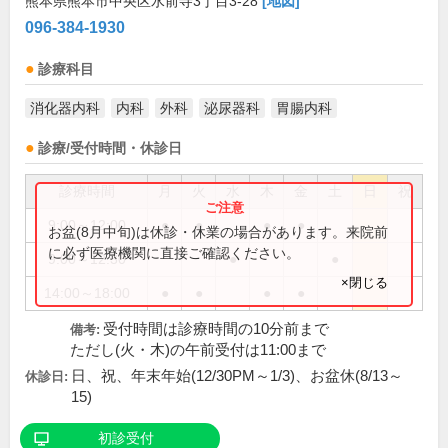
熊本県熊本市中央区水前寺3丁目3-28
[地図]
096-384-1930
診療科目
消化器内科
内科
外科
泌尿器科
胃腸内科
診療/受付時間・休診日
診療時間
月
火
水
木
金
土
日
祝
9:00～12:00
●
●
●
●
お盆(8月中旬)は休診・休業の場合があります。来院前
に必ず医療機関に直接ご確認ください。
9:00～12:30
●
●
×閉じる
14:00～18:00
●
●
●
●
受付時間は診療時間の10分前まで
備考:
ただし(火・木)の午前受付は11:00まで
日、祝、年末年始(12/30PM～1/3)、お盆休(8/13～
休診日:
15)
初診受付