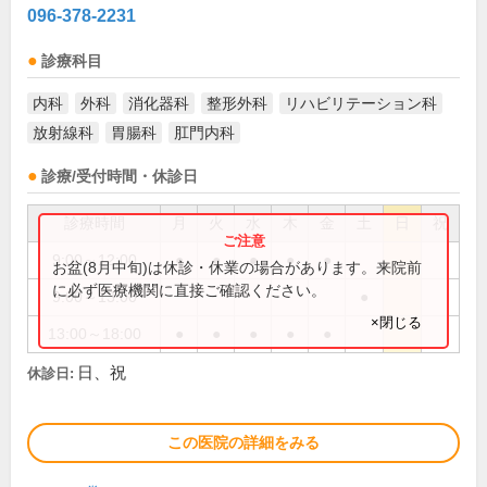
096-378-2231
診療科目
内科
外科
消化器科
整形外科
リハビリテーション科
放射線科
胃腸科
肛門内科
診療/受付時間・休診日
診療時間
月
火
水
木
金
土
日
祝
9:00～12:00
●
●
●
●
●
お盆(8月中旬)は休診・休業の場合があります。来院前
に必ず医療機関に直接ご確認ください。
9:00～13:00
●
×閉じる
13:00～18:00
●
●
●
●
●
日、祝
休診日:
この医院の詳細をみる