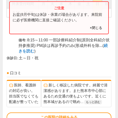
外来受付時間
月
火
水
木
金
土
日
祝
8:15～11:00
●
●
●
●
●
お盆(8月中旬)は休診・休業の場合があります。来院前
に必ず医療機関に直接ご確認ください。
×閉じる
8:15～11:00 一部診療科紹介制(原則全科紹介状
備考:
持参推奨) PM診は再診予約のみ(形成外科を除...(
続
きを読む
)
土～日・祝
休診日:
口コミ
医師、看護師
新しく移設した病院です。綺麗で清
の対応が良い。
潔感があります。また熊本市中心部に
担当医でなくても
あるため交通の便もよいです。近くに
配慮が整っていた
熊本城があるので眺め...
もっと読む
この医院の詳細をみる