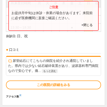
外来受付時間
月
火
水
木
金
土
日
祝
8:30～11:30
●
●
●
●
●
●
お盆(8月中旬)は休診・休業の場合があります。来院前
に必ず医療機関に直接ご確認ください。
13:30～16:30
●
●
●
×閉じる
13:30～18:30
●
日、祝
休診日:
口コミ
尿管結石にてこちらの病院を紹介され通院していまし
た。県内では少ない結石破砕装置があり、泌尿器科専門病院
なので安心です。痛...
もっと読む
この医院の詳細をみる
※
アクセス数