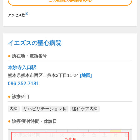
※
アクセス数
イエズスの聖心病院
所在地・電話番号
本妙寺入口駅
熊本県熊本市西区上熊本2丁目11-24
[地図]
096-352-7181
診療科目
内科
リハビリテーション科
緩和ケア内科
診療/受付時間・休診日
外来受付時間
月
火
水
木
金
土
日
祝