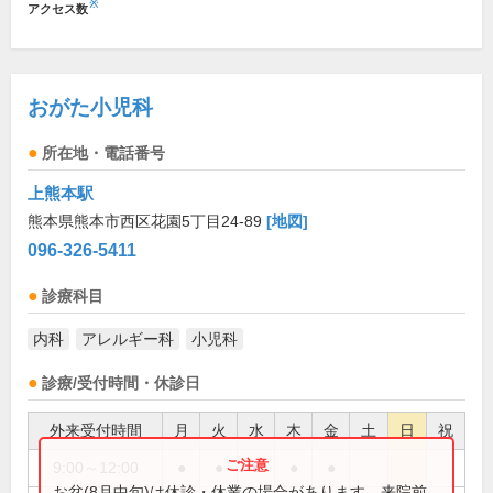
※
アクセス数
おがた小児科
所在地・電話番号
上熊本駅
熊本県熊本市西区花園5丁目24-89
[地図]
096-326-5411
診療科目
内科
アレルギー科
小児科
診療/受付時間・休診日
外来受付時間
月
火
水
木
金
土
日
祝
9:00～12:00
●
●
●
●
●
お盆(8月中旬)は休診・休業の場合があります。来院前