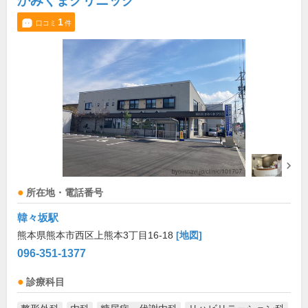
かみくまクリニック
1
口コミ
件
所在地・電話番号
韓々坂駅
熊本県熊本市西区上熊本3丁目16-18
[地図]
096-351-1377
診療科目