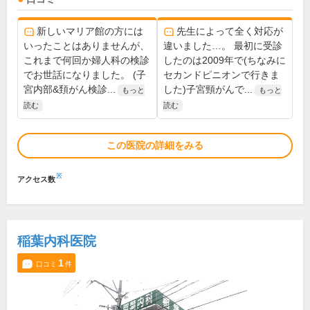
新しいマリア館の方には
先生によって全く対応が
いったことはありませんが、
違いました…。 最初に受診
これまで何回か婦人科の検診
したのは2009年で(ちなみに
でお世話になりました。 (子
セカンドピニオンで行きま
宮内部&頚がん検診...
した)子宮頸がんで...
もっと
もっと
読む
読む
この医院の詳細をみる
※
アクセス数
稲葉内科医院
1
口コミ
件