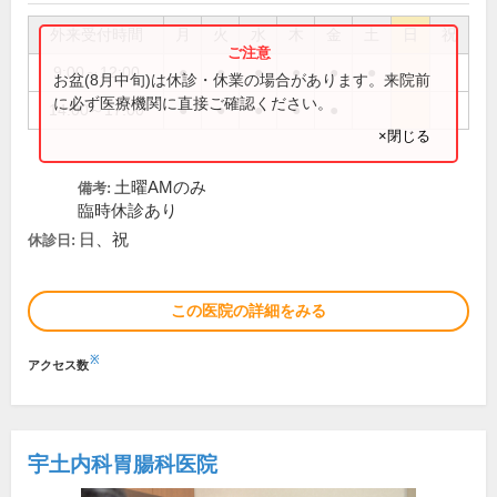
外来受付時間
月
火
水
木
金
土
日
祝
9:00～12:00
●
●
●
●
●
●
お盆(8月中旬)は休診・休業の場合があります。来院前
に必ず医療機関に直接ご確認ください。
14:00～17:00
●
●
●
●
●
×閉じる
土曜AMのみ
備考:
臨時休診あり
日、祝
休診日:
この医院の詳細をみる
※
アクセス数
宇土内科胃腸科医院