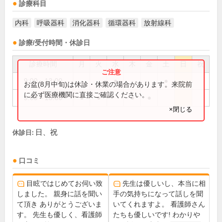
診療科目
内科
呼吸器科
消化器科
循環器科
放射線科
診療/受付時間・休診日
診療時間
月
火
水
木
金
土
日
祝
9:00～13:00
●
●
お盆(8月中旬)は休診・休業の場合があります。来院前
に必ず医療機関に直接ご確認ください。
9:00～18:30
●
●
●
●
×閉じる
日、祝
休診日:
口コミ
目眩ではじめてお伺い致
先生は優しいし、本当に相
しました。 親身に話を聞い
手の気持ちになって話しを聞
て頂き ありがとうございま
いてくれますよ。 看護師さん
す。 先生も優しく、看護師
たちも優しいです! わかりや