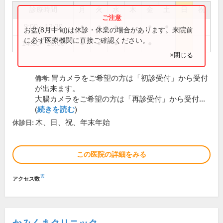
診療時間
月
火
水
木
金
土
日
祝
9:00～12:30
●
●
●
●
●
お盆(8月中旬)は休診・休業の場合があります。来院前
に必ず医療機関に直接ご確認ください。
14:30～18:00
●
●
●
●
×閉じる
胃カメラをご希望の方は「初診受付」から受付
備考:
が出来ます。
大腸カメラをご希望の方は「再診受付」から受付...
(
続きを読む
)
木、日、祝、年末年始
休診日:
この医院の詳細をみる
※
アクセス数