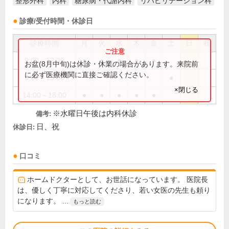
整形外科
内科
糖尿病・代謝内科
リハビリテーション科
診療/受付時間・休診日
診療時間
月
火
水
木
金
土
日
祝
9:00～12:30
●
●
●
●
●
お盆(8月中旬)は休診・休業の場合があります。来院前
に必ず医療機関に直接ご確認ください。
9:00～13:00
●
×閉じる
14:00～18:00
●
●
●
●
●
※水曜日午後は内科休診
備考:
日、祝
休診日:
口コミ
ホームドクターとして、お世話になっています。 医院長
は、優しく丁寧に対応してくださり、若い女医の先生も頼り
になります。 ...
もっと読む