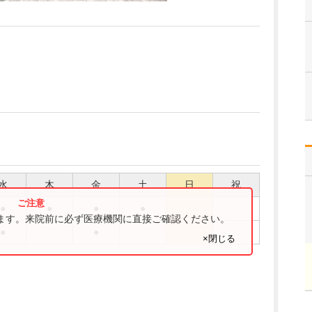
水
木
金
土
日
祝
●
●
●
●
ります。来院前に必ず医療機関に直接ご確認ください。
●
●
×閉じる