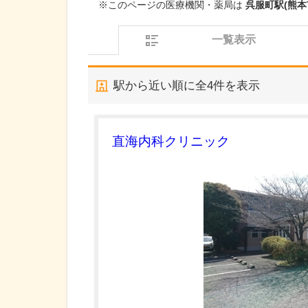
※このページの医療機関・薬局は
呉服町駅(熊本
一覧表示
駅から近い順に全
4
件を表示
直海内科クリニック