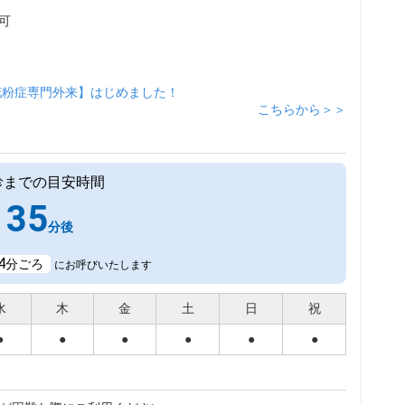
可
花粉症専門外来】はじめました！
こちらから＞＞
診までの目安時間
35
分後
4
分ごろ
にお呼びいたします
水
木
金
土
日
祝
●
●
●
●
●
●