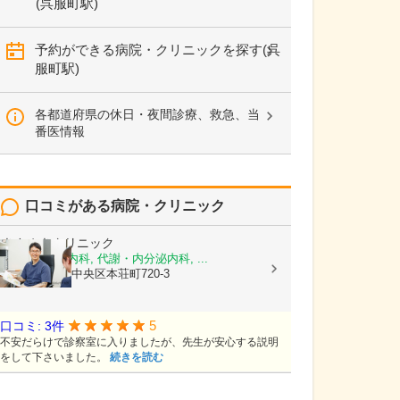
(呉服町駅)
予約ができる病院・クリニックを探す(呉
服町駅)
各都道府県の休日・夜間診療、救急、当
番医情報
口コミがある病院・クリニック
きさぬきクリニック
糖尿病内科, 内科, 代謝・内分泌内科, ...
熊本県熊本市中央区本荘町720-3
5
口コミ: 3件
不安だらけで診察室に入りましたが、先生が安心する説明
をして下さいました。
続きを読む