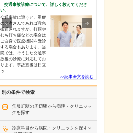
さい。
交通事故診療について、詳しく教えてくださ
皆さんが敬遠し
い。
胃・大腸内視鏡
交通事故に遭うと、重症
ードルを下げて
の患者さんであれば救急
を心がけながら
搬送されますが、打撲や
たっています。
むち打ち症などの場合は
内視鏡検査で一
ご自身で医療機関を受診
感じてしまうと
する場合もあります。当
になり、検査を
院では、そうした交通事
にするほど病気
故後の診療に対応してお
見が…
ります。事故直後は目立
っ…
>>記事全文を読む
別の条件で検索
呉服町駅の周辺駅から病院・クリニッ
クを探す
診療科目から病院・クリニックを探す