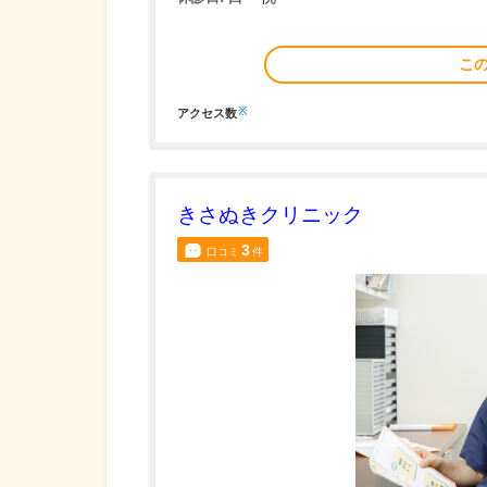
こ
※
アクセス数
きさぬきクリニック
3
口コミ
件