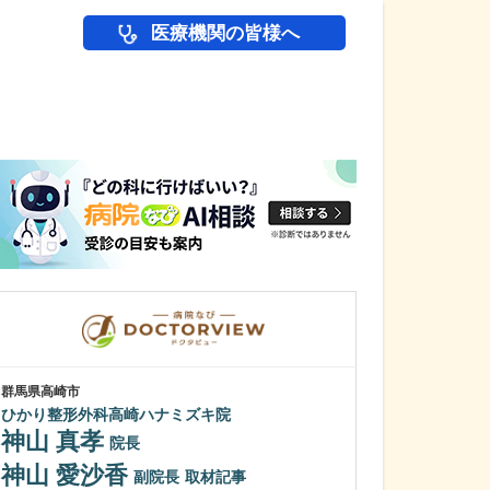
医療機関の皆様へ
医師(ドクター)の
群馬県高崎市
滋賀県草津市
ひかり整形外科高崎ハナミズキ院
いずみ医院
神山 真孝
河野 光泰
院長
神山 愛沙香
日々の診療で心
副院長
取材記事