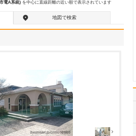
たのにはどのような理由があったのでしょうか?
市電A系統)
を中心に直線距離の近い順で表示されています
心不全という病気は発症
すると治ることはなく、
地図で検索
患者さんは生涯付き合っ
ていかなくてはなりませ
ん。しかも、悪化と改善
を繰り返しながら病状は
だんだん悪くなっていき
ます。大学病院で後進の
育成に取り組みつつ、高
度…
>>記事全文を読む