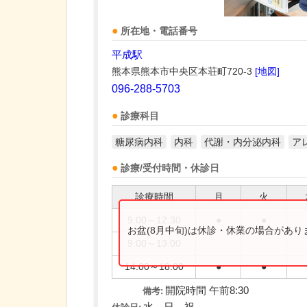
所在地・電話番号
平成駅
熊本県熊本市中央区本荘町720-3
[地図]
096-288-5703
診療科目
糖尿病内科
内科
代謝・内分泌内科
ア
診療/受付時間・休診日
診療時間
月
火
9:00～12:30
●
●
お盆(8月中旬)は休診・休業の場合があ
9:00～13:00
14:00～18:00
●
●
開院時間 午前8:30
備考: