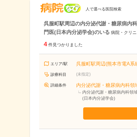
病院なび
人で選べる医院検索
呉服町駅周辺の内分泌代謝・糖尿病内科
門医(日本内分泌学会)のいる
病院・クリニ
4
件見つかりました
呉服町駅周辺(熊本市電A系統
エリア/駅
(未指定)
診療科目
内分泌代謝・糖尿病内科領
詳細条件
内分泌代謝・糖尿病内科領域
(日本内分泌学会)