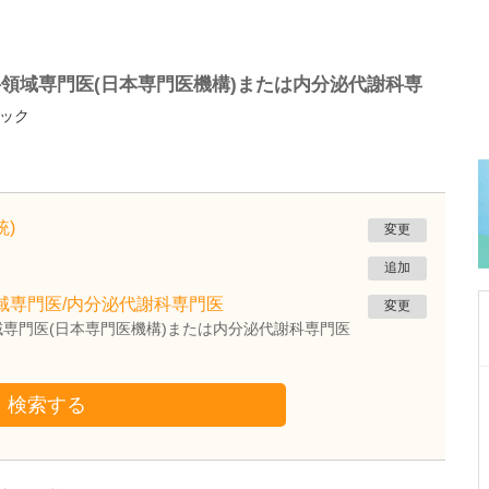
領域専門医(日本専門医機構)または内分泌代謝科専
ック
)
変更
追加
域専門医/内分泌代謝科専門医
変更
専門医(日本専門医機構)または内分泌代謝科専門医
熊本県熊本市南区
検索する
たかしお内科ハートクリニック
高潮 征爾
院長
取材記事
大学病院で要職を担ってきた先生が開業を決め