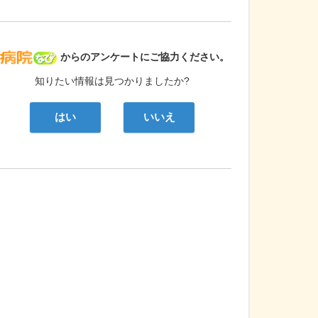
病院なび
からのアンケートにご協力ください。
知りたい情報は見つかりましたか?
はい
いいえ