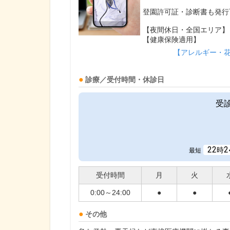
登園許可証・診断書も発行
【夜間休日・全国エリア】
【健康保険適用】
【アレルギー・
診療／受付時間・休診日
受
22
2
時
最短
受付時間
月
火
0:00～24:00
●
●
その他