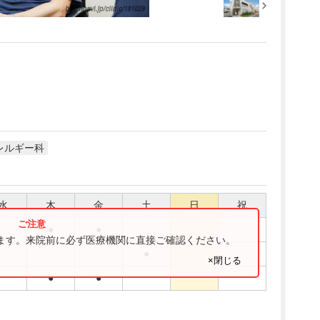
レルギー科
水
木
金
土
日
祝
●
●
ります。来院前に必ず医療機関に直接ご確認ください。
●
×閉じる
●
●