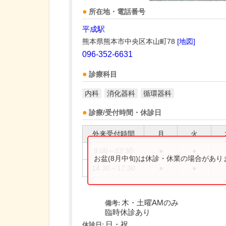
所在地・電話番号
平成駅
熊本県熊本市中央区本山町78
[地図]
096-352-6631
診療科目
内科
消化器科
循環器科
診療/受付時間・休診日
外来受付時間
月
火
9:00～12:30
●
●
お盆(8月中旬)は休診・休業の場合があ
14:30～17:30
●
●
木・土曜AMのみ
備考:
臨時休診あり
日・祝
休診日: