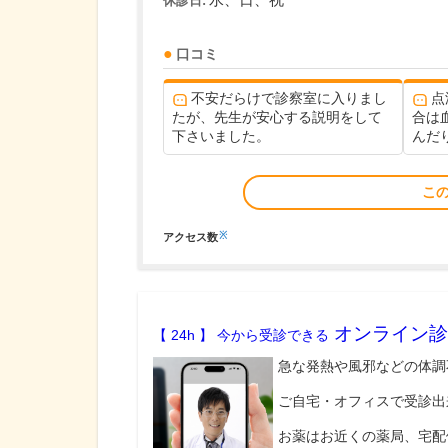
水、日、祝
休診日:
口コミ
不安だらけで診察室に入りまし
点
たが、先生が安心する説明をして
合は
下さいました。
んだり
こ
※
アクセス数
オンライン診
【 24h 】 今から受診できる
急な発熱や風邪などの体調
ご自宅・オフィスで受診出
お薬はお近くの薬局、宅配