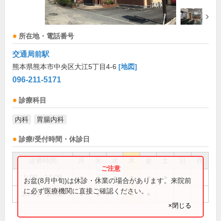
所在地・電話番号
交通局前駅
熊本県熊本市中央区大江5丁目4-6
[地図]
096-211-5171
診療科目
内科
胃腸内科
診療/受付時間・休診日
診療時間
月
火
水
木
金
土
日
祝
9:00～13:00
●
●
●
●
●
●
お盆(8月中旬)は休診・休業の場合があります。来院前
に必ず医療機関に直接ご確認ください。
14:30～18:00
●
●
●
●
×閉じる