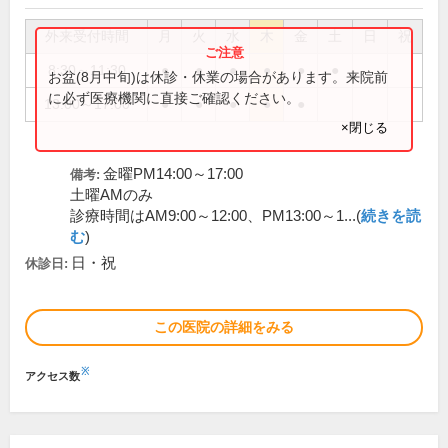
外来受付時間
月
火
水
木
金
土
日
祝
8:30～11:30
●
●
●
●
●
●
お盆(8月中旬)は休診・休業の場合があります。来院前
に必ず医療機関に直接ご確認ください。
13:00～17:00
●
●
●
●
●
×閉じる
金曜PM14:00～17:00
備考:
土曜AMのみ
診療時間はAM9:00～12:00、PM13:00～1...(
続きを読
む
)
日・祝
休診日:
この医院の詳細をみる
※
アクセス数