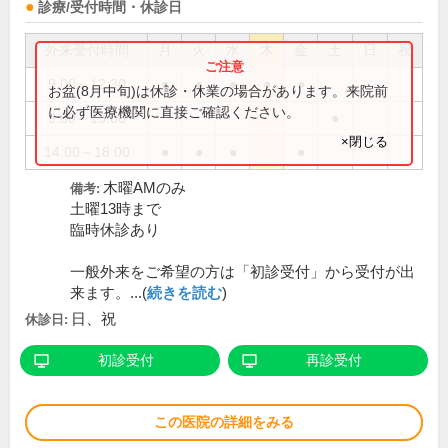
診療/受付時間・休診日
外来受付時間
月
火
水
木
金
土
日
祝
9:00～12:30
●
●
●
●
●
お盆(8月中旬)は休診・休業の場合があります。来院前
に必ず医療機関に直接ご確認ください。
9:00～13:00
●
×閉じる
14:00～18:00
●
●
●
●
木曜AMのみ
備考:
土曜13時まで
臨時休診あり
一般外来をご希望の方は「初診受付」から受付が出
来ます。...(
続きを読む
)
日、祝
休診日:
初診受付
再診受付
この医院の詳細をみる