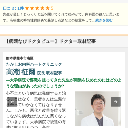
5
口コミ: 1件
先生が優しくじっくりと話を聞いてくれて穏やかで、内科医の鏡だと思いま
す。高校生の時急性胃腸炎で受診し点滴などの処置をして...
続きを読む
【病院なびドクタビュー】ドクター取材記事
熊本県熊本市南区
たかしお内科ハートクリニック
高潮 征爾
院長
取材記事
大学病院で要職を担ってきた先生が開業を決めたのにはどのよ
うな理由があったのでしょうか?
心不全という病気は発症すると治
ることはなく、患者さんは生涯付
き合っていかなくてはなりませ
ん。しかも、悪化と改善を繰り返
しながら病状はだんだん悪くなっ
ていきます。大学病院で後進の育
成に取り組みつつ、高度…