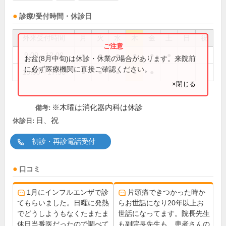
診療/受付時間・休診日
外来受付時間
月
火
水
木
金
土
日
祝
9:00～12:00
●
●
●
●
●
●
お盆(8月中旬)は休診・休業の場合があります。来院前
に必ず医療機関に直接ご確認ください。
15:00～17:30
●
●
●
●
●
×閉じる
※木曜は消化器内科は休診
備考:
日、祝
休診日:
初診・再診電話受付
口コミ
1月にインフルエンザで診
片頭痛できつかった時か
てもらいました。日曜に発熱
らお世話になり20年以上お
でどうしようもなくたまたま
世話になってます。院長先生
休日当番医だったので調べて
も副院長先生も、患者さんの