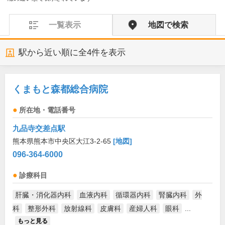
一覧表示
地図で検索
駅から近い順に全
4
件を表示
くまもと森都総合病院
所在地・電話番号
九品寺交差点駅
熊本県熊本市中央区大江3-2-65
[地図]
096-364-6000
診療科目
肝臓・消化器内科
血液内科
循環器内科
腎臓内科
外
科
整形外科
放射線科
皮膚科
産婦人科
眼科
...
もっと見る