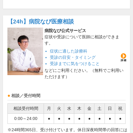
【24h】
病院なび医療相談
病院なび公式サービス
症状や受診について医師に相談ができま
す。
症状に適した診療科
受診の目安・タイミング
受診までに気をつけること
などにご利用ください。（無料でご利用い
ただけます）
相談／受付時間
相談受付時間
月
火
水
木
金
土
日
祝
0:00～24:00
●
●
●
●
●
●
●
●
※24時間365日、受け付けています。休日深夜時間帯の回答には