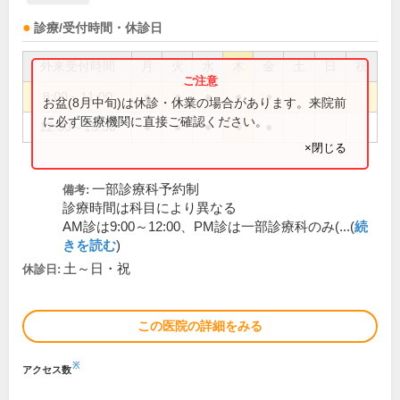
診療/受付時間・休診日
外来受付時間
月
火
水
木
金
土
日
祝
8:00～11:00
●
●
●
●
●
お盆(8月中旬)は休診・休業の場合があります。来院前
に必ず医療機関に直接ご確認ください。
12:30～15:30
●
●
●
●
●
×閉じる
一部診療科予約制
備考:
診療時間は科目により異なる
AM診は9:00～12:00、PM診は一部診療科のみ(...(
続
きを読む
)
土～日・祝
休診日:
この医院の詳細をみる
※
アクセス数