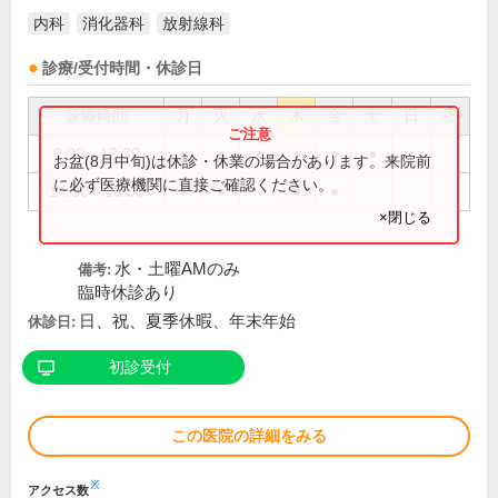
内科
消化器科
放射線科
診療/受付時間・休診日
診療時間
月
火
水
木
金
土
日
祝
9:00～12:30
●
●
●
●
●
●
お盆(8月中旬)は休診・休業の場合があります。来院前
に必ず医療機関に直接ご確認ください。
14:30～18:00
●
●
●
●
×閉じる
水・土曜AMのみ
備考:
臨時休診あり
日、祝、夏季休暇、年末年始
休診日:
初診受付
この医院の詳細をみる
※
アクセス数