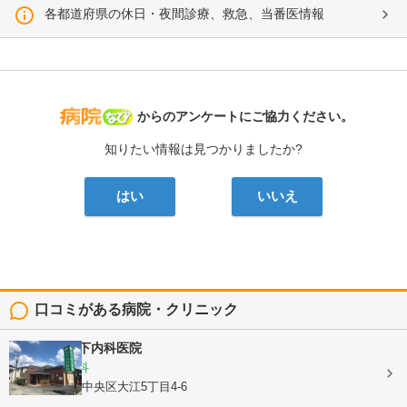
各都道府県の休日・夜間診療、救急、当番医情報
病院なび
からのアンケートにご協力ください。
知りたい情報は見つかりましたか?
はい
いいえ
口コミがある病院・クリニック
医療法人
竹下内科医院
内科, 胃腸内科
熊本県熊本市中央区大江5丁目4-6