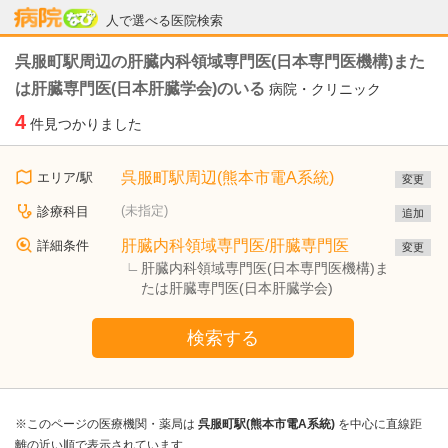
病院なび
人で選べる医院検索
呉服町駅周辺の肝臓内科領域専門医(日本専門医機構)また
は肝臓専門医(日本肝臓学会)のいる
病院・クリニック
4
件見つかりました
呉服町駅周辺(熊本市電A系統)
エリア/駅
変更
(未指定)
診療科目
追加
肝臓内科領域専門医/肝臓専門医
詳細条件
変更
肝臓内科領域専門医(日本専門医機構)ま
たは肝臓専門医(日本肝臓学会)
検索する
※このページの医療機関・薬局は
呉服町駅(熊本市電A系統)
を中心に直線距
離の近い順で表示されています