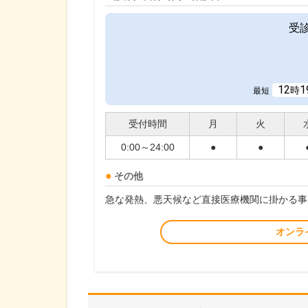
受
12
1
時
最短
受付時間
月
火
0:00～24:00
●
●
その他
急な発熱、悪天候など直接医療機関に掛かる事
オンラ