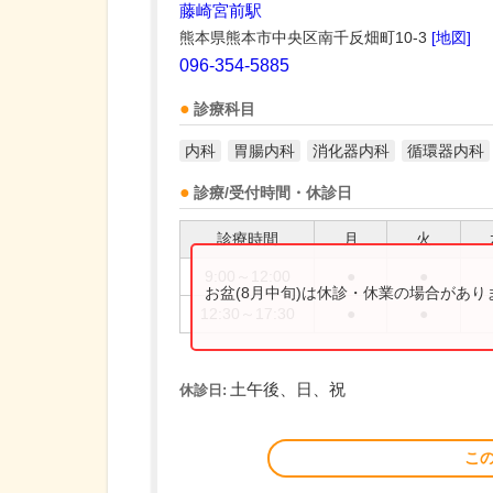
藤崎宮前駅
熊本県熊本市中央区南千反畑町10-3
[地図]
096-354-5885
診療科目
内科
胃腸内科
消化器内科
循環器内科
診療/受付時間・休診日
診療時間
月
火
9:00～12:00
●
●
お盆(8月中旬)は休診・休業の場合があ
12:30～17:30
●
●
土午後、日、祝
休診日:
こ