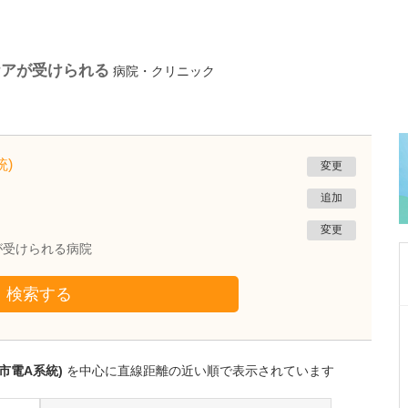
ケアが受けられる
病院・クリニック
)
変更
追加
変更
が受けられる病院
検索する
熊本県熊本市南区
たかしお内科ハートクリニック
高潮 征爾
市電A系統)
を中心に直線距離の近い順で表示されています
院長
取材記事
大学病院で要職を担ってきた先生が開業を決め