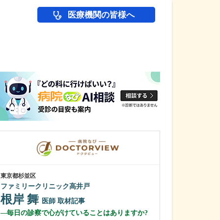
医療機関の皆様へ
医師(ドクター)の
東京都杉並区
大阪府大阪市住吉区
ファミリークリニック高井戸
かわらだ心臓足
根岸 舞
河原田 修
医師
取材記事
毎日の診察で心がけていることはありますか?
貴院の特徴を教