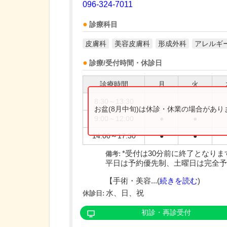
096-324-7011
診療科目
皮膚科
美容皮膚科
形成外科
アレルギ
診療/受付時間・休診日
診療時間
月
火
8:30～13:30
お盆(8月中旬)は休診・休業の場合があ
9:00～12:00
●
●
14:00～17:30
●
●
*受付は30分前に終了となりま
備考:
平日は予約優先制、土曜日は完全予
【手術・美容...(
続きを読む
)
水、日、祝
休診日:
初診・再診受付