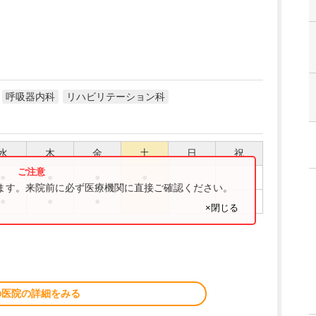
呼吸器内科
リハビリテーション科
水
木
金
土
日
祝
●
●
●
●
ります。来院前に必ず医療機関に直接ご確認ください。
●
●
●
×閉じる
の医院の詳細をみる