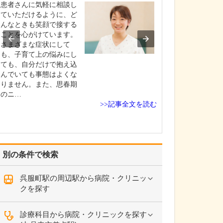
患者さんに気軽に相談し
心臓病や血管病
ていただけるように、ど
に問題を抱えや
んなときも笑顔で接する
病の方は心臓病
ことを心がけています。
を患っているこ
さまざまな症状にして
です。これらは
も、子育て上の悩みにし
響しあい悪循環
ても、自分だけで抱え込
ます。そこで当
んでいても事態はよくな
臓と足と血管の
りません。また、思春期
クリニック」を
のニ…
臓…
>>記事全文を読む
別の条件で検索
呉服町駅の周辺駅から病院・クリニッ
クを探す
診療科目から病院・クリニックを探す