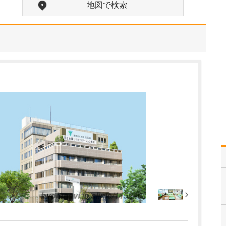
たのにはどのような理由があったのでしょうか?
地図で検索
心不全という病気は発症
すると治ることはなく、
患者さんは生涯付き合っ
ていかなくてはなりませ
ん。しかも、悪化と改善
を繰り返しながら病状は
だんだん悪くなっていき
ます。大学病院で後進の
育成に取り組みつつ、高
度…
>>記事全文を読む