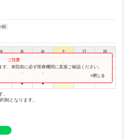
ー科
水
木
金
土
日
祝
●
ります。来院前に必ず医療機関に直接ご確認ください。
●
●
×閉じる
●
●
す。
約制となります。