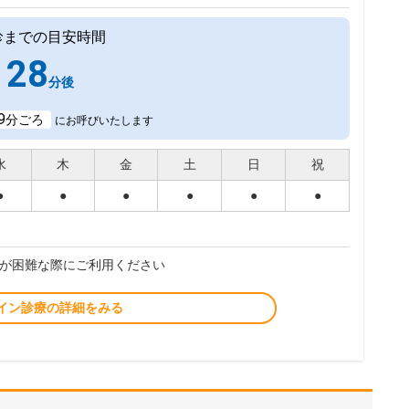
診までの目安時間
28
分後
9
分ごろ
にお呼びいたします
水
木
金
土
日
祝
●
●
●
●
●
●
が困難な際にご利用ください
イン診療の詳細をみる