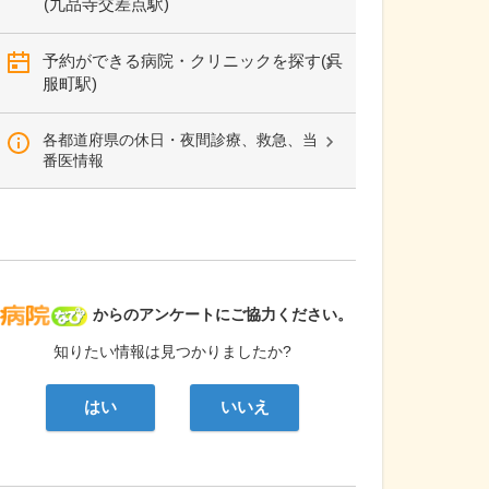
(九品寺交差点駅)
予約ができる病院・クリニックを探す(呉
服町駅)
各都道府県の休日・夜間診療、救急、当
番医情報
病院なび
からのアンケートにご協力ください。
知りたい情報は見つかりましたか?
はい
いいえ