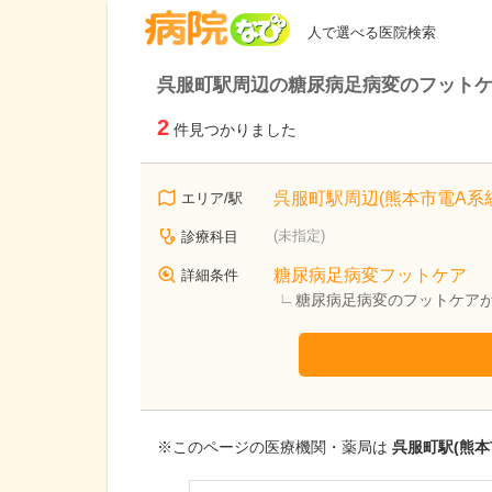
病院なび
人で選べる医院検索
呉服町駅周辺の糖尿病足病変のフット
2
件見つかりました
呉服町駅周辺(熊本市電A系統
エリア/駅
(未指定)
診療科目
糖尿病足病変フットケア
詳細条件
糖尿病足病変のフットケア
※このページの医療機関・薬局は
呉服町駅(熊本