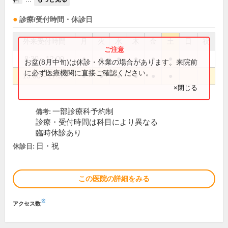
診療/受付時間・休診日
外来受付時間
月
火
水
木
金
土
日
祝
8:30～12:00
●
●
●
●
●
●
お盆(8月中旬)は休診・休業の場合があります。来院前
に必ず医療機関に直接ご確認ください。
13:00～17:30
●
●
●
●
●
●
×閉じる
一部診療科予約制
備考:
診療・受付時間は科目により異なる
臨時休診あり
日・祝
休診日:
この医院の詳細をみる
※
アクセス数