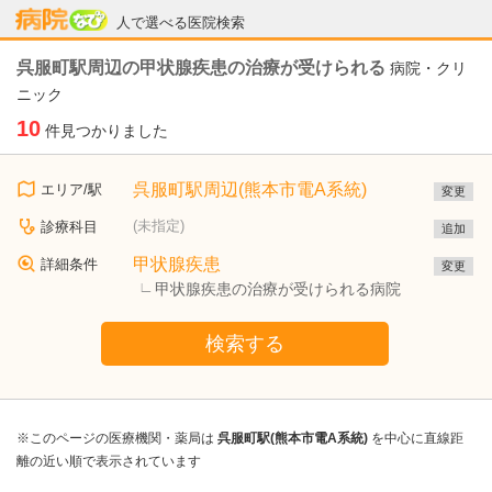
病院なび
人で選べる医院検索
呉服町駅周辺の甲状腺疾患の治療が受けられる
病院・クリ
ニック
10
件見つかりました
呉服町駅周辺(熊本市電A系統)
エリア/駅
変更
(未指定)
診療科目
追加
甲状腺疾患
詳細条件
変更
甲状腺疾患の治療が受けられる病院
検索する
※このページの医療機関・薬局は
呉服町駅(熊本市電A系統)
を中心に直線距
離の近い順で表示されています