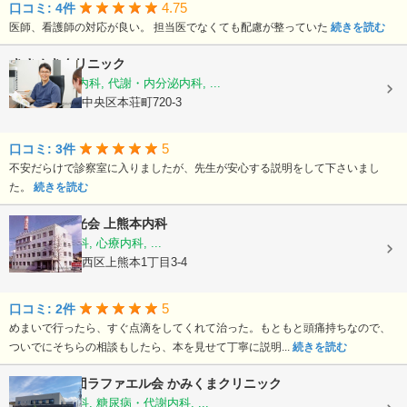
4.75
口コミ: 4件
医師、看護師の対応が良い。 担当医でなくても配慮が整っていた
続きを読む
きさぬきクリニック
糖尿病内科, 内科, 代謝・内分泌内科, ...
熊本県熊本市中央区本荘町720-3
5
口コミ: 3件
不安だらけで診察室に入りましたが、先生が安心する説明をして下さいまし
た。
続きを読む
医療法人陽光会
上熊本内科
内科, 神経内科, 心療内科, ...
熊本県熊本市西区上熊本1丁目3-4
5
口コミ: 2件
めまいで行ったら、すぐ点滴をしてくれて治った。もともと頭痛持ちなので、
ついでにそちらの相談もしたら、本を見せて丁寧に説明...
続きを読む
医療法人社団ラファエル会
かみくまクリニック
整形外科, 内科, 糖尿病・代謝内科, ...