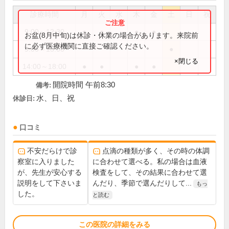
診療時間
月
火
水
木
金
土
日
祝
9:00～12:30
●
●
●
●
お盆(8月中旬)は休診・休業の場合があります。来院前
に必ず医療機関に直接ご確認ください。
9:00～13:00
●
×閉じる
14:00～18:00
●
●
●
●
開院時間 午前8:30
備考:
水、日、祝
休診日:
口コミ
不安だらけで診
点滴の種類が多く、その時の体調
察室に入りました
に合わせて選べる。私の場合は血液
が、先生が安心する
検査をして、その結果に合わせて選
説明をして下さいま
んだり、季節で選んだりして...
もっ
した。
と読む
この医院の詳細をみる