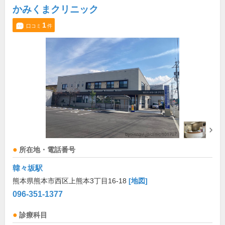
かみくまクリニック
1
口コミ
件
所在地・電話番号
韓々坂駅
熊本県熊本市西区上熊本3丁目16-18
[地図]
096-351-1377
診療科目