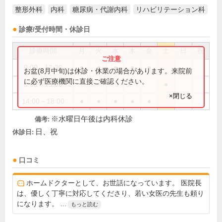
整形外科
内科
糖尿病・代謝内科
リハビリテーション科
診療/受付時間・休診日
診療時間
月
火
水
木
金
土
日
祝
9:00～12:30
●
●
●
●
●
お盆(8月中旬)は休診・休業の場合があります。来院前
に必ず医療機関に直接ご確認ください。
9:00～13:00
●
×閉じる
14:00～18:00
●
●
●
●
●
※水曜日午後は内科休診
備考:
日、祝
休診日:
口コミ
ホームドクターとして、お世話になっています。 医院長
は、優しく丁寧に対応してくださり、若い女医の先生も頼り
になります。 ...
もっと読む