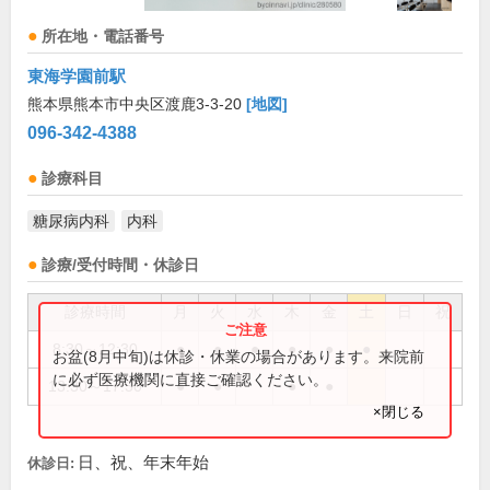
所在地・電話番号
東海学園前駅
熊本県熊本市中央区渡鹿3-3-20
[地図]
096-342-4388
診療科目
糖尿病内科
内科
診療/受付時間・休診日
診療時間
月
火
水
木
金
土
日
祝
8:30～12:30
●
●
●
●
●
●
お盆(8月中旬)は休診・休業の場合があります。来院前
に必ず医療機関に直接ご確認ください。
13:30～17:30
●
●
●
●
×閉じる
日、祝、年末年始
休診日: