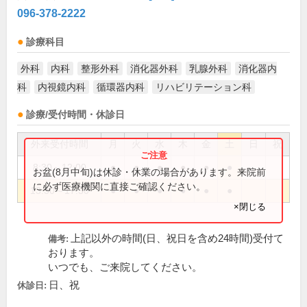
096-378-2222
診療科目
外科
内科
整形外科
消化器外科
乳腺外科
消化器内
科
内視鏡内科
循環器内科
リハビリテーション科
診療/受付時間・休診日
外来受付時間
月
火
水
木
金
土
日
祝
8:30～12:00
●
●
●
●
●
●
お盆(8月中旬)は休診・休業の場合があります。来院前
に必ず医療機関に直接ご確認ください。
13:30～17:30
●
●
●
●
●
●
×閉じる
上記以外の時間(日、祝日を含め24時間)受付て
備考:
おります。
いつでも、ご来院してください。
日、祝
休診日: