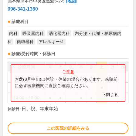
熊本県熊本市中央区黒髪5-2-5
[地図]
096-341-1360
診療科目
内科
呼吸器内科
消化器内科
内分泌・代謝・糖尿病内
科
循環器科
アレルギー科
診療/受付時間・休診日
診療時間
月
火
水
木
金
土
日
祝
9:00～12:30
●
●
●
●
お盆(8月中旬)は休診・休業の場合があります。来院前
に必ず医療機関に直接ご確認ください。
9:00～13:00
●
●
×閉じる
14:00～18:00
●
●
●
●
日、祝、年末年始
休診日:
この医院の詳細をみる