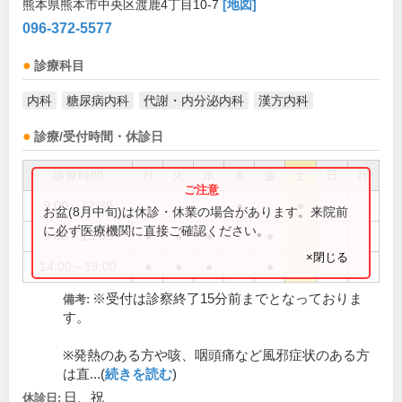
熊本県熊本市中央区渡鹿4丁目10-7
[地図]
096-372-5577
診療科目
内科
糖尿病内科
代謝・内分泌内科
漢方内科
診療/受付時間・休診日
診療時間
月
火
水
木
金
土
日
祝
9:00～12:30
●
●
お盆(8月中旬)は休診・休業の場合があります。来院前
に必ず医療機関に直接ご確認ください。
9:00～13:00
●
●
●
●
×閉じる
14:00～18:00
●
●
●
●
※受付は診察終了15分前までとなっておりま
備考:
す。
※発熱のある方や咳、咽頭痛など風邪症状のある方
は直...(
続きを読む
)
日、祝
休診日: