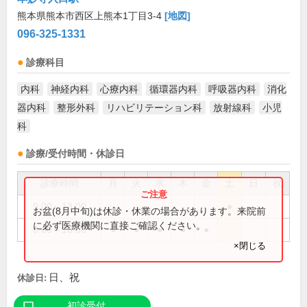
熊本県熊本市西区上熊本1丁目3-4
[地図]
096-325-1331
診療科目
内科
神経内科
心療内科
循環器内科
呼吸器内科
消化
器内科
整形外科
リハビリテーション科
放射線科
小児
科
診療/受付時間・休診日
診療時間
月
火
水
木
金
土
日
祝
9:00～13:00
●
お盆(8月中旬)は休診・休業の場合があります。来院前
に必ず医療機関に直接ご確認ください。
9:00～18:00
●
●
●
●
●
×閉じる
日、祝
休診日:
初診受付