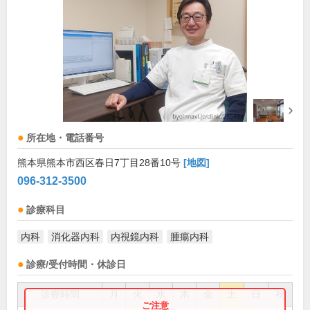
所在地・電話番号
熊本県熊本市西区春日7丁目28番10号
[地図]
096-312-3500
診療科目
内科
消化器内科
内視鏡内科
腫瘍内科
診療/受付時間・休診日
診療時間
月
火
水
木
金
土
日
祝