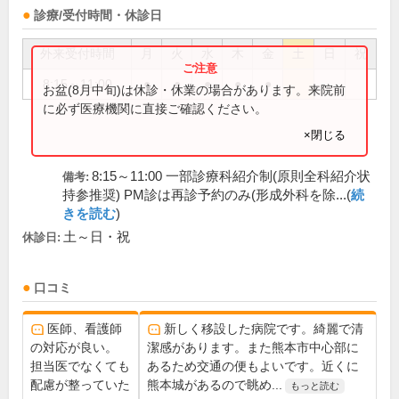
診療/受付時間・休診日
外来受付時間
月
火
水
木
金
土
日
祝
8:15～11:00
●
●
●
●
●
お盆(8月中旬)は休診・休業の場合があります。来院前
に必ず医療機関に直接ご確認ください。
×閉じる
8:15～11:00 一部診療科紹介制(原則全科紹介状
備考:
持参推奨) PM診は再診予約のみ(形成外科を除...(
続
きを読む
)
土～日・祝
休診日:
口コミ
医師、看護師
新しく移設した病院です。綺麗で清
の対応が良い。
潔感があります。また熊本市中心部に
担当医でなくても
あるため交通の便もよいです。近くに
配慮が整っていた
熊本城があるので眺め...
もっと読む