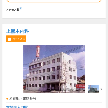
※
アクセス数
上熊本内科
2
口コミ
件
所在地・電話番号
本妙寺入口駅