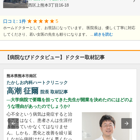
熊本県熊本市西区上熊本3丁目16-18
5
口コミ: 1件
ホームドクターとして、お世話になっています。 医院長は、優しく丁寧に対応
してくださり、若い女医の先生も頼りになります。 ...
続きを読む
【病院なびドクタビュー】ドクター取材記事
熊本県熊本市南区
たかしお内科ハートクリニック
高潮 征爾
院長
取材記事
大学病院で要職を担ってきた先生が開業を決めたのにはどのよ
うな理由があったのでしょうか?
心不全という病気は発症すると治
ることはなく、患者さんは生涯付
き合っていかなくてはなりませ
ん。しかも、悪化と改善を繰り返
しながら病状はだんだん悪くなっ