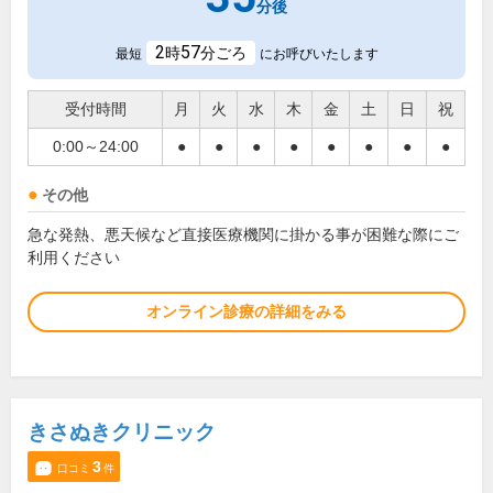
分後
2
57
時
分ごろ
最短
にお呼びいたします
受付時間
月
火
水
木
金
土
日
祝
0:00～24:00
●
●
●
●
●
●
●
●
その他
急な発熱、悪天候など直接医療機関に掛かる事が困難な際にご
利用ください
オンライン診療の詳細をみる
きさぬきクリニック
3
口コミ
件