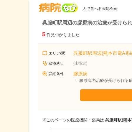
病院なび
人で選べる医院検索
呉服町駅周辺の膠原病の治療が受けら
5
件見つかりました
呉服町駅周辺(熊本市電A系統
エリア/駅
(未指定)
診療科目
膠原病
詳細条件
膠原病の治療が受けられる
※このページの医療機関・薬局は
呉服町駅(熊本