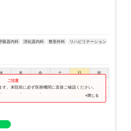
呼吸器内科
消化器内科
整形外科
リハビリテーション
水
木
金
土
日
祝
●
ります。来院前に必ず医療機関に直接ご確認ください。
●
●
●
×閉じる