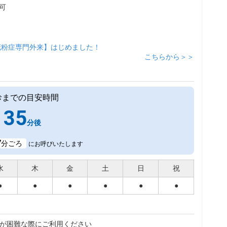
可
花粉症専門外来】はじめました！
こちらから＞＞
診までの目安時間
35
分後
7
分ごろ
にお呼びいたします
水
木
金
土
日
祝
●
●
●
●
●
●
が困難な際にご利用ください