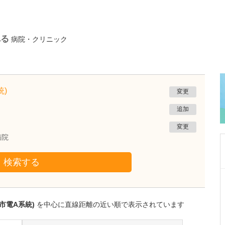
れる
病院・クリニック
)
変更
追加
変更
病院
検索する
熊本県熊本市南区
たかしお内科ハートクリニック
高潮 征爾
市電A系統)
を中心に直線距離の近い順で表示されています
院長
取材記事
大学病院で要職を担ってきた先生が開業を決め