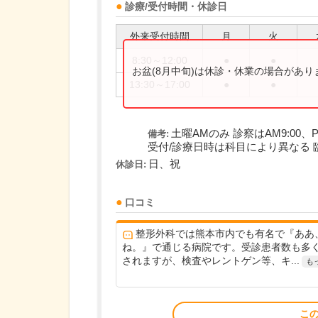
診療/受付時間・休診日
外来受付時間
月
火
8:30～12:00
●
●
お盆(8月中旬)は休診・休業の場合があ
13:30～17:00
●
●
土曜AMのみ 診察はAM9:00、P
備考:
受付/診療日時は科目により異なる 
日、祝
休診日:
口コミ
整形外科では熊本市内でも有名で『ああ
ね。』で通じる病院です。受診患者数も多
されますが、検査やレントゲン等、キ...
も
こ