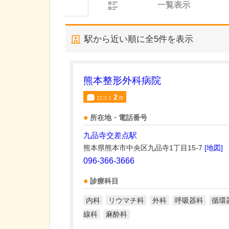
一覧表示
駅から近い順に全
5
件を表示
熊本整形外科病院
2
口コミ
件
所在地・電話番号
九品寺交差点駅
熊本県熊本市中央区九品寺1丁目15-7
[地図]
096-366-3666
診療科目
内科
リウマチ科
外科
呼吸器科
循環
線科
麻酔科