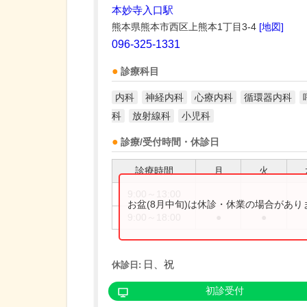
本妙寺入口駅
熊本県熊本市西区上熊本1丁目3-4
[地図]
096-325-1331
診療科目
内科
神経内科
心療内科
循環器内科
科
放射線科
小児科
診療/受付時間・休診日
診療時間
月
火
9:00～13:00
お盆(8月中旬)は休診・休業の場合があ
9:00～18:00
●
●
日、祝
休診日:
初診受付