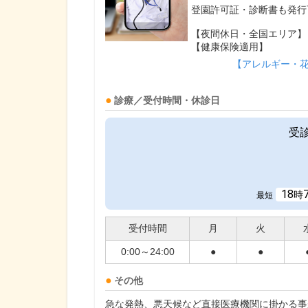
登園許可証・診断書も発行
【夜間休日・全国エリア】
【健康保険適用】
【アレルギー・
診療／受付時間・休診日
受
18
時
最短
受付時間
月
火
0:00～24:00
●
●
その他
急な発熱、悪天候など直接医療機関に掛かる事