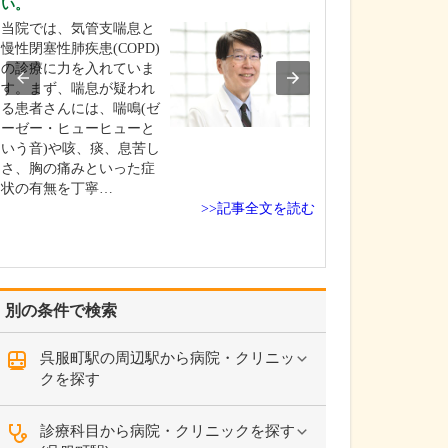
い。
私が目指す地域
当院では、気管支喘息と
になっているの
慢性閉塞性肺疾患(COPD)
診療での経験で
の診療に力を入れていま
診療は、科目に
す。まず、喘息が疑われ
ずなんでも診療
る患者さんには、喘鳴(ゼ
に、患者さんの
ーゼー・ヒューヒューと
景を含めて、患
いう音)や咳、痰、息苦し
そのご家族に寄
さ、胸の痛みといった症
療を提供してい
状の有無を丁寧…
…
>>記事全文を読む
別の条件で検索
呉服町駅の周辺駅から病院・クリニッ
クを探す
診療科目から病院・クリニックを探す