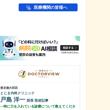
医療機関の皆様へ
医師(ドクター)の
東京都大田区
広島県広島市西区
とじま内科クリニック
さくらの木ファ
戸島 洋一
木村 一紀
院長
取材記事
特に力を入れている診療について教えてくださ
貴院の特長を教