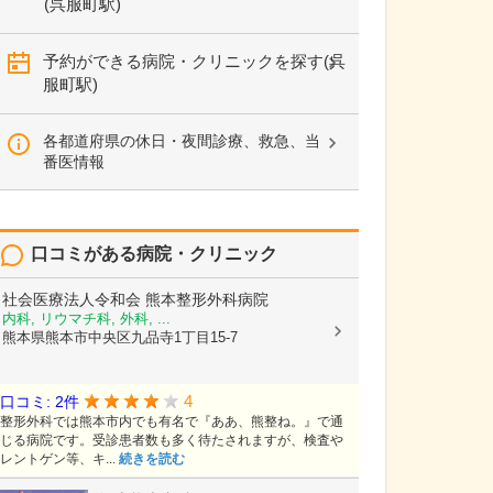
(呉服町駅)
予約ができる病院・クリニックを探す(呉
服町駅)
各都道府県の休日・夜間診療、救急、当
番医情報
口コミがある病院・クリニック
社会医療法人令和会
熊本整形外科病院
内科, リウマチ科, 外科, ...
熊本県熊本市中央区九品寺1丁目15-7
4
口コミ: 2件
整形外科では熊本市内でも有名で『ああ、熊整ね。』で通
じる病院です。受診患者数も多く待たされますが、検査や
レントゲン等、キ...
続きを読む