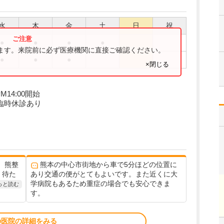
水
木
金
土
日
祝
●
●
●
●
ります。来院前に必ず医療機関に直接ご確認ください。
●
●
●
×閉じる
M14:00開始
臨時休診あり
、熊整
熊本の中心市街地から車で5分ほどの位置に
く待た
あり交通の便がとてもよいです。また近くに大
学病院もあるため重症の場合でも安心できま
っと読む
す。
の医院の詳細をみる