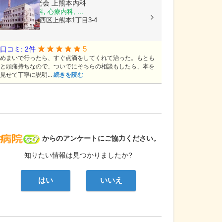
医療法人陽光会
上熊本内科
内科, 神経内科, 心療内科, ...
熊本県熊本市西区上熊本1丁目3-4
5
口コミ: 2件
めまいで行ったら、すぐ点滴をしてくれて治った。もとも
と頭痛持ちなので、ついでにそちらの相談もしたら、本を
見せて丁寧に説明...
続きを読む
病院なび
からのアンケートにご協力ください。
知りたい情報は見つかりましたか?
はい
いいえ