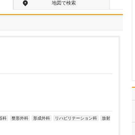
たのにはどのような理由があったのでしょうか?
地図で検索
心不全という病気は発症
すると治ることはなく、
患者さんは生涯付き合っ
ていかなくてはなりませ
ん。しかも、悪化と改善
を繰り返しながら病状は
だんだん悪くなっていき
ます。大学病院で後進の
育成に取り組みつつ、高
度…
>>記事全文を読む
器科
整形外科
形成外科
リハビリテーション科
放射