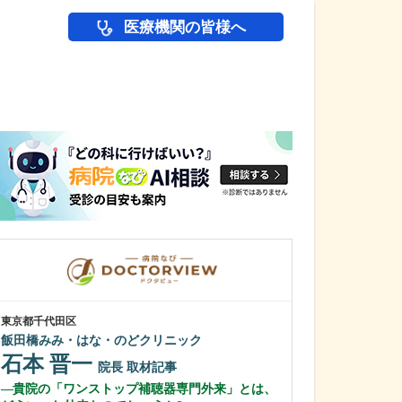
医療機関の皆様へ
医師(ドクター)の
東京都千代田区
宮城県仙台市泉区
飯田橋みみ・はな・のどクリニック
八乙女駅前内科
石本 晋一
安田 浩康
院長
取材記事
貴院の「ワンストップ補聴器専門外来」とは、
貴院の特長を教