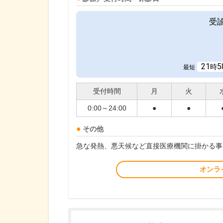
受
21
5
時
最短
受付時間
月
火
0:00～24:00
●
●
その他
急な発熱、悪天候など直接医療機関に掛かる事
オンラ