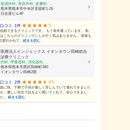
形成外科, 美容外科, 皮膚科, ...
熊本県熊本市中央区安政町1-26
日吉屋ビル4F
5
口コミ: 1件
信頼できるクリニックです。 もう長年通っています。 私
はこちらのクリニックにしか行く気はありません。 皆様も
1度行かれて...
続きを読む
医療法人インジェックス
イオンタウン田崎総合
診療クリニック
内科, 呼吸器科, 消化器科, ...
熊本県熊本市西区田崎町380
イオンタウン田崎2階
4.5
口コミ: 2件
急に熱、下痢で子供が激しく苦しんでいて連れてきました
が、優しい先生で話をよく聞いてくれて、安心できまし
た。
続きを読む