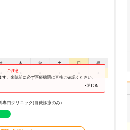
水
木
金
土
日
祝
●
●
●
●
●
●
ります。来院前に必ず医療機関に直接ご確認ください。
×閉じる
容皮膚科専門クリニック(自費診療のみ)