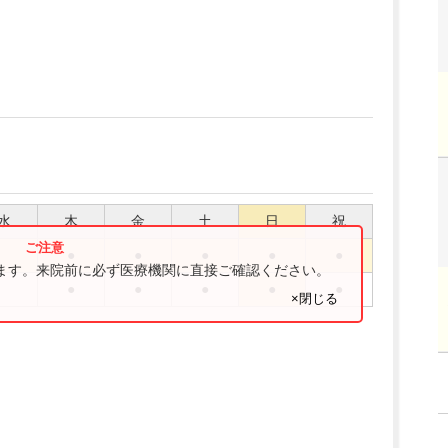
水
木
金
土
日
祝
●
●
●
●
●
ります。来院前に必ず医療機関に直接ご確認ください。
●
●
●
●
●
×閉じる