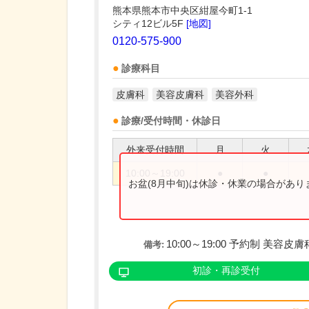
熊本県熊本市中央区紺屋今町1-1
シティ12ビル5F
[地図]
0120-575-900
診療科目
皮膚科
美容皮膚科
美容外科
診療/受付時間・休診日
外来受付時間
月
火
10:00～19:00
●
●
お盆(8月中旬)は休診・休業の場合があ
10:00～19:00 予約制 美
備考:
初診・再診受付