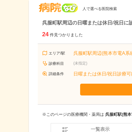
病院なび
人で選べる医院検索
呉服町駅周辺の日曜または休日/祝日に
24
件見つかりました
呉服町駅周辺(熊本市電A系統
エリア/駅
(未指定)
診療科目
日曜または休日/祝日診療可
詳細条件
※このページの医療機関・薬局は
呉服町駅(熊本
一覧表示