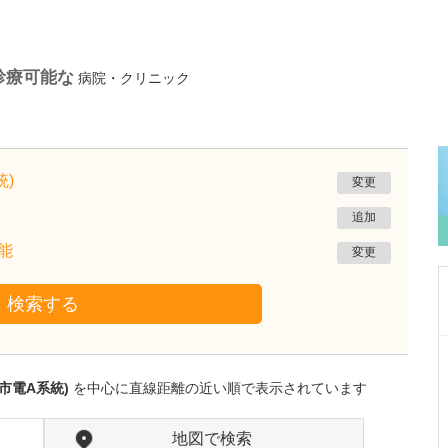
診療可能な
病院・クリニック
)
変更
追加
能
変更
検索する
熊本県熊本市南区
たかしお内科ハートクリニック
市電A系統)
を中心に直線距離の近い順で表示されています
高潮 征爾
院長
取材記事
大学病院で要職を担ってきた先生が開業を決め
地図で検索