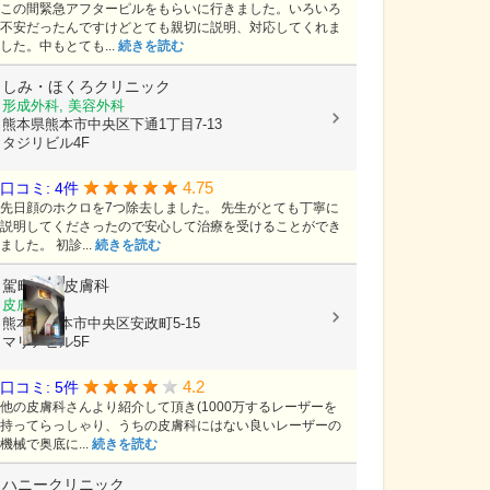
この間緊急アフターピルをもらいに行きました。いろいろ
不安だったんですけどとても親切に説明、対応してくれま
した。中もとても...
続きを読む
しみ・ほくろクリニック
形成外科, 美容外科
熊本県熊本市中央区下通1丁目7-13
タジリビル4F
4.75
口コミ: 4件
先日顔のホクロを7つ除去しました。 先生がとても丁寧に
説明してくださったので安心して治療を受けることができ
ました。 初診...
続きを読む
駕町太田皮膚科
皮膚科
熊本県熊本市中央区安政町5-15
マリアビル5F
4.2
口コミ: 5件
他の皮膚科さんより紹介して頂き(1000万するレーザーを
持ってらっしゃり、うちの皮膚科にはない良いレーザーの
機械で奥底に...
続きを読む
ハニークリニック