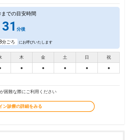
診までの目安時間
31
分後
8
分ごろ
にお呼びいたします
水
木
金
土
日
祝
●
●
●
●
●
●
が困難な際にご利用ください
イン診療の詳細をみる