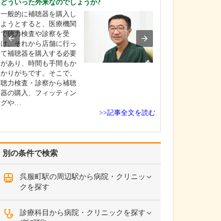
どういった外来なのでしょうか?
基本的に月・水
一般的に補聴器を購入し
の週4日は夜9時
ようとすると、医療機関
曜日も午後5時ま
で聴力検査や診察を受
療時間が長いの
け、それから店舗に行っ
特長の一つです
て補聴器を購入する必要
方だけでなく、
があり、時間も手間もか
さんは夜間や休
かりがちです。そこで、
が悪くなること
聴力検査・診察から補聴
で、地域のかか
器の購入、フィッティン
グや…
>>記事全文を読む
別の条件で検索
呉服町駅の周辺駅から病院・クリニッ
クを探す
診療科目から病院・クリニックを探す