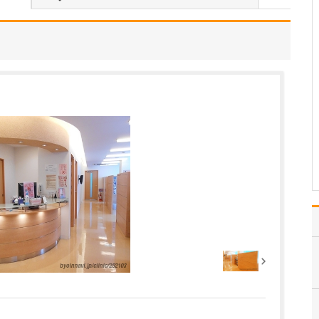
たのにはどのような理由があったのでしょうか?
心不全という病気は発症
すると治ることはなく、
患者さんは生涯付き合っ
ていかなくてはなりませ
ん。しかも、悪化と改善
を繰り返しながら病状は
だんだん悪くなっていき
ます。大学病院で後進の
育成に取り組みつつ、高
度…
>>記事全文を読む