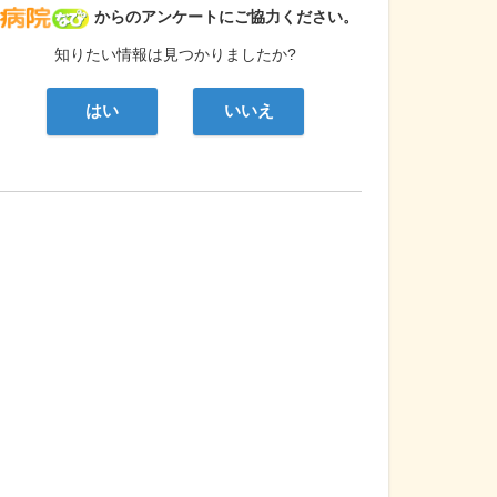
病院なび
からのアンケートにご協力ください。
知りたい情報は見つかりましたか?
はい
いいえ