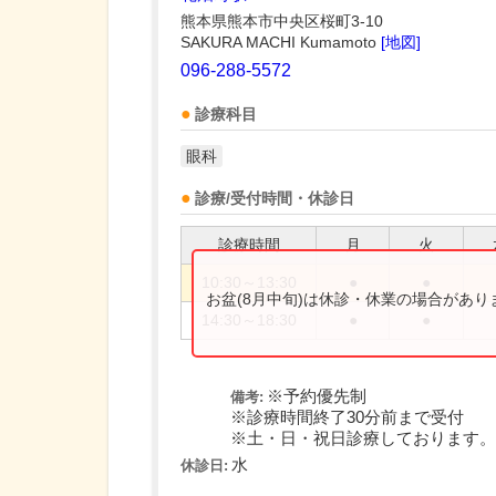
熊本県熊本市中央区桜町3-10
SAKURA MACHI Kumamoto
[地図]
096-288-5572
診療科目
眼科
診療/受付時間・休診日
診療時間
月
火
10:30～13:30
●
●
お盆(8月中旬)は休診・休業の場合があ
14:30～18:30
●
●
※予約優先制
備考:
※診療時間終了30分前まで受付
※土・日・祝日診療しております。
水
休診日: