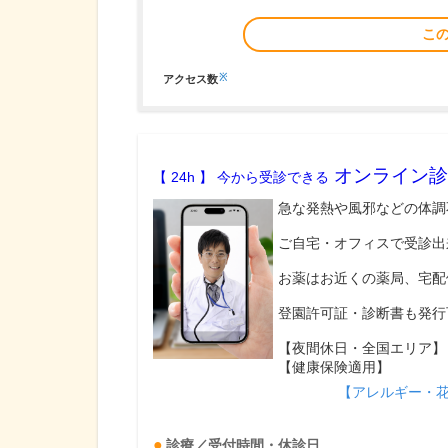
こ
※
アクセス数
オンライン診
【 24h 】 今から受診できる
急な発熱や風邪などの体調
ご自宅・オフィスで受診出
お薬はお近くの薬局、宅配
登園許可証・診断書も発行
【夜間休日・全国エリア】
【健康保険適用】
【アレルギー・
診療／受付時間・休診日