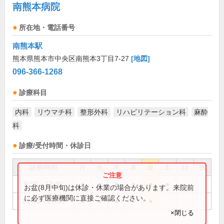
南熊本病院
所在地・電話番号
南熊本駅
熊本県熊本市中央区南熊本3丁目7-27
[地図]
096-366-1268
診療科目
内科
リウマチ科
整形外科
リハビリテーション科
麻酔
科
診療/受付時間・休診日
診療時間
月
火
水
木
金
土
日
祝
9:00～12:30
●
●
●
●
●
●
お盆(8月中旬)は休診・休業の場合があります。来院前
に必ず医療機関に直接ご確認ください。
14:00～17:30
●
●
●
●
●
×閉じる