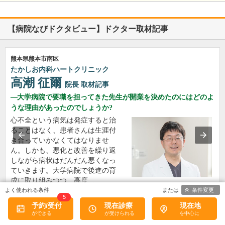
【病院なびドクタビュー】ドクター取材記事
熊本県熊本市南区
たかしお内科ハートクリニック
高潮 征爾
院長
取材記事
大学病院で要職を担ってきた先生が開業を決めたのにはどのよ
うな理由があったのでしょうか?
心不全という病気は発症すると治
ることはなく、患者さんは生涯付
き合っていかなくてはなりませ
ん。しかも、悪化と改善を繰り返
しながら病状はだんだん悪くなっ
ていきます。大学病院で後進の育
成に取り組みつつ、高度…
条件変更
>>記事全文を読む
5
予約/受付
現在診療
現在地