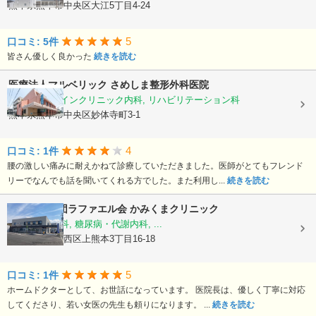
熊本県熊本市中央区大江5丁目4-24
5
口コミ: 5件
皆さん優しく良かった
続きを読む
医療法人マルベリック
さめしま整形外科医院
整形外科, ペインクリニック内科, リハビリテーション科
熊本県熊本市中央区妙体寺町3-1
4
口コミ: 1件
腰の激しい痛みに耐えかねて診療していただきました。医師がとてもフレンド
リーでなんでも話を聞いてくれる方でした。また利用し...
続きを読む
医療法人社団ラファエル会
かみくまクリニック
整形外科, 内科, 糖尿病・代謝内科, ...
熊本県熊本市西区上熊本3丁目16-18
5
口コミ: 1件
ホームドクターとして、お世話になっています。 医院長は、優しく丁寧に対応
してくださり、若い女医の先生も頼りになります。 ...
続きを読む