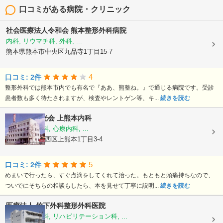
口コミがある病院・クリニック
社会医療法人令和会
熊本整形外科病院
内科, リウマチ科, 外科, ...
熊本県熊本市中央区九品寺1丁目15-7
4
口コミ: 2件
整形外科では熊本市内でも有名で『ああ、熊整ね。』で通じる病院です。受診
患者数も多く待たされますが、検査やレントゲン等、キ...
続きを読む
医療法人陽光会
上熊本内科
内科, 神経内科, 心療内科, ...
熊本県熊本市西区上熊本1丁目3-4
5
口コミ: 2件
めまいで行ったら、すぐ点滴をしてくれて治った。もともと頭痛持ちなので、
ついでにそちらの相談もしたら、本を見せて丁寧に説明...
続きを読む
医療法人
竹下外科整形外科医院
外科, 整形外科, リハビリテーション科, ...