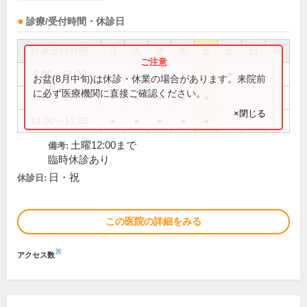
診療/受付時間・休診日
外来受付時間
月
火
水
木
金
土
日
祝
9:00～12:00
●
お盆(8月中旬)は休診・休業の場合があります。来院前
に必ず医療機関に直接ご確認ください。
9:00～13:00
●
●
●
●
●
×閉じる
14:00～17:30
●
●
●
●
●
土曜12:00まで
備考:
臨時休診あり
日・祝
休診日:
この医院の詳細をみる
※
アクセス数