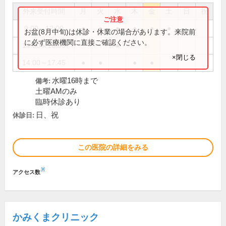
外来受付時間
月
火
水
木
金
土
日
祝
9:00～12:00
●
●
●
●
●
●
お盆(8月中旬)は休診・休業の場合があります。来院前
に必ず医療機関に直接ご確認ください。
14:00～16:00
●
×閉じる
14:00～17:45
●
●
●
●
水曜16時まで
備考:
土曜AMのみ
臨時休診あり
日、祝
休診日:
この医院の詳細をみる
※
アクセス数
かみくまクリニック