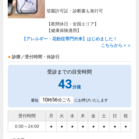
登園許可証・診断書も発行可
【夜間休日・全国エリア】
【健康保険適用】
【アレルギー・花粉症専門外来】はじめました！
こちらから＞＞
診療／受付時間・休診日
受診までの目安時間
43
分後
10
56
時
分ごろ
最短
にお呼びいたします
受付時間
月
火
水
木
金
土
日
祝
0:00～24:00
●
●
●
●
●
●
●
●