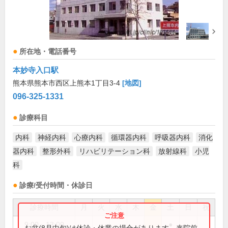
所在地・電話番号
本妙寺入口駅
熊本県熊本市西区上熊本1丁目3-4
[地図]
096-325-1331
診療科目
内科
神経内科
心療内科
循環器内科
呼吸器内科
消化
器内科
整形外科
リハビリテーション科
放射線科
小児
科
診療/受付時間・休診日
診療時間
月
火
水
木
金
土
日
祝
9:00～13:00
●
お盆(8月中旬)は休診・休業の場合があります。来院前