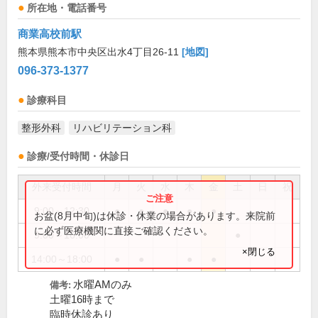
所在地・電話番号
商業高校前駅
熊本県熊本市中央区出水4丁目26-11
[地図]
096-373-1377
診療科目
整形外科
リハビリテーション科
診療/受付時間・休診日
外来受付時間
月
火
水
木
金
土
日
祝
9:00～12:30
●
●
●
●
●
お盆(8月中旬)は休診・休業の場合があります。来院前
に必ず医療機関に直接ご確認ください。
9:00～16:00
●
×閉じる
14:00～18:00
●
●
●
●
水曜AMのみ
備考:
土曜16時まで
臨時休診あり