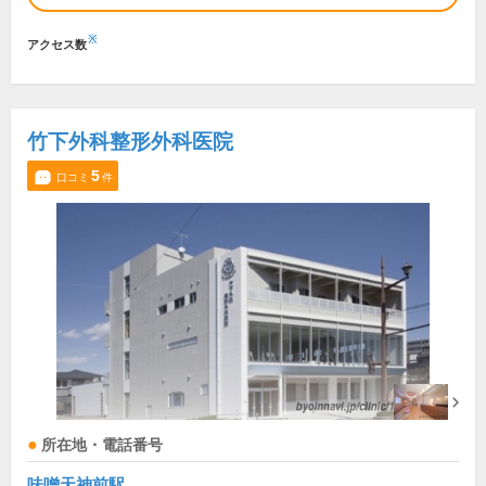
※
アクセス数
竹下外科整形外科医院
5
口コミ
件
所在地・電話番号
味噌天神前駅