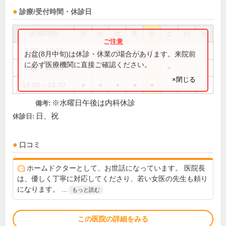
診療/受付時間・休診日
診療時間
月
火
水
木
金
土
日
祝
9:00～12:30
●
●
●
●
●
お盆(8月中旬)は休診・休業の場合があります。来院前
に必ず医療機関に直接ご確認ください。
9:00～13:00
●
×閉じる
14:00～18:00
●
●
●
●
●
※水曜日午後は内科休診
備考:
日、祝
休診日:
口コミ
ホームドクターとして、お世話になっています。 医院長
は、優しく丁寧に対応してくださり、若い女医の先生も頼り
になります。 ...
もっと読む
この医院の詳細をみる