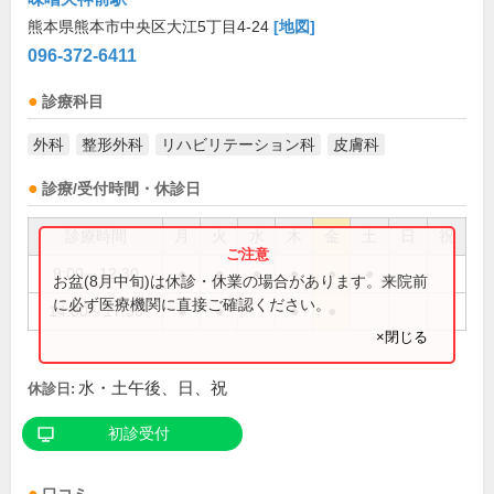
熊本県熊本市中央区大江5丁目4-24
[地図]
096-372-6411
診療科目
外科
整形外科
リハビリテーション科
皮膚科
診療/受付時間・休診日
診療時間
月
火
水
木
金
土
日
祝
9:00～12:30
●
●
●
●
●
●
お盆(8月中旬)は休診・休業の場合があります。来院前
に必ず医療機関に直接ご確認ください。
14:00～17:30
●
●
●
●
×閉じる
水・土午後、日、祝
休診日:
初診受付