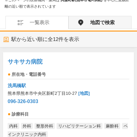
※このページの医療機関・薬局は
呉服町駅(熊本市電A系統)
を中心に直線距
離の近い順で表示されています
一覧表示
地図で検索
駅から近い順に全
12
件を表示
サキサカ病院
所在地・電話番号
洗馬橋駅
熊本県熊本市中央区新町2丁目10-27
[地図]
096-326-0303
診療科目
内科
外科
整形外科
リハビリテーション科
麻酔科
ペ
インクリニック内科