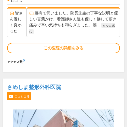
口コミ
皆さ
腰痛で伺いました。院長先生の丁寧な説明と優
ん優し
しい言葉かけ、看護師さん達も優しく接して頂き
く良か
痛みで辛い気持ちも和らぎました。腰...
もっと読
った
む
この医院の詳細をみる
※
アクセス数
さめしま整形外科医院
1
口コミ
件