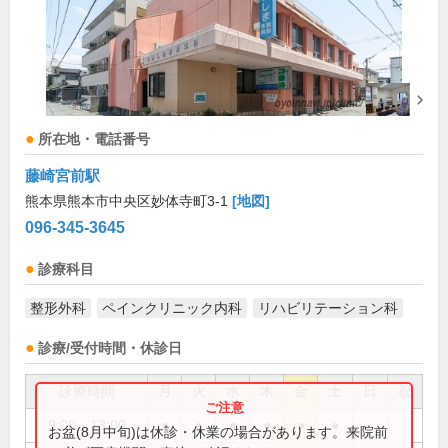
所在地・電話番号
藤崎宮前駅
熊本県熊本市中央区妙体寺町3-1
[地図]
096-345-3645
診療科目
整形外科
ペインクリニック内科
リハビリテーション科
診療/受付時間・休診日
診療時間
月
火
水
木
金
土
日
祝
9:00～13:00
●
●
●
●
●
●
お盆(8月中旬)は休診・休業の場合があります。来院前