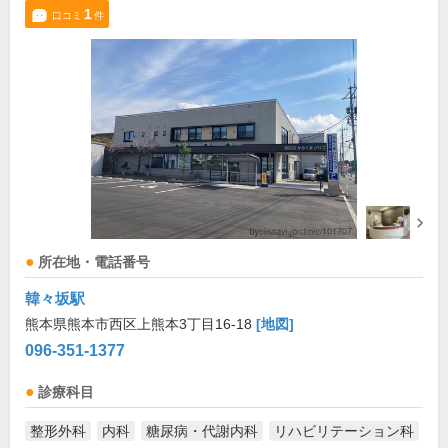
1
口コミ
件
所在地・電話番号
韓々坂駅
熊本県熊本市西区上熊本3丁目16-18
[地図]
096-351-1377
診療科目
整形外科
内科
糖尿病・代謝内科
リハビリテーション科