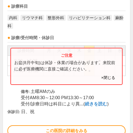
診療科目
内科
リウマチ科
整形外科
リハビリテーション科
麻酔
科
診療/受付時間・休診日
診療時間
月
火
水
木
金
土
日
祝
9:00～12:30
●
●
●
●
●
●
お盆(8月中旬)は休診・休業の場合があります。来院前
に必ず医療機関に直接ご確認ください。
14:00～17:30
●
●
●
●
●
×閉じる
土曜AMのみ
備考:
受付AM8:30～12:00 PM13:30～17:00
受付/診療日時は科目により異...(
続きを読む
)
日、祝
休診日:
この医院の詳細をみる