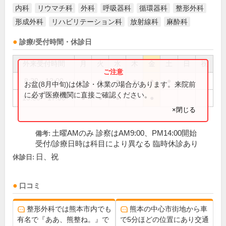
内科
リウマチ科
外科
呼吸器科
循環器科
整形外科
形成外科
リハビリテーション科
放射線科
麻酔科
診療/受付時間・休診日
外来受付時間
月
火
水
木
金
土
日
祝
8:30～12:00
●
●
●
●
●
●
お盆(8月中旬)は休診・休業の場合があります。来院前
に必ず医療機関に直接ご確認ください。
13:30～17:00
●
●
●
●
●
×閉じる
土曜AMのみ 診察はAM9:00、PM14:00開始
備考:
受付/診療日時は科目により異なる 臨時休診あり
日、祝
休診日:
口コミ
整形外科では熊本市内でも
熊本の中心市街地から車
有名で『ああ、熊整ね。』で
で5分ほどの位置にあり交通