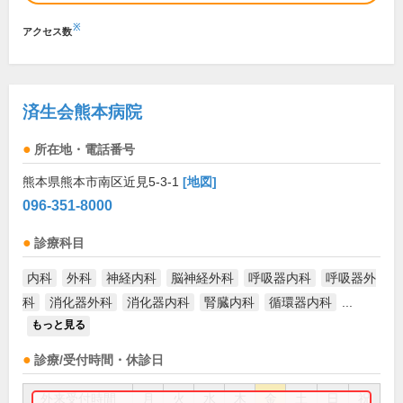
※
アクセス数
済生会熊本病院
所在地・電話番号
熊本県熊本市南区近見5-3-1
[地図]
096-351-8000
診療科目
内科
外科
神経内科
脳神経外科
呼吸器内科
呼吸器外
科
消化器外科
消化器内科
腎臓内科
循環器内科
...
もっと見る
診療/受付時間・休診日
外来受付時間
月
火
水
木
金
土
日
祝