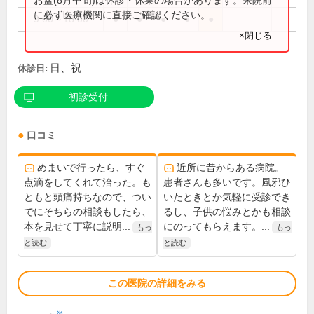
に必ず医療機関に直接ご確認ください。
9:00～18:00
●
●
●
●
●
×閉じる
日、祝
休診日:
初診受付
口コミ
めまいで行ったら、すぐ
近所に昔からある病院。
点滴をしてくれて治った。も
患者さんも多いです。風邪ひ
ともと頭痛持ちなので、つい
いたときとか気軽に受診でき
でにそちらの相談もしたら、
るし、子供の悩みとかも相談
本を見せて丁寧に説明...
にのってもらえます。...
もっ
もっ
と読む
と読む
この医院の詳細をみる