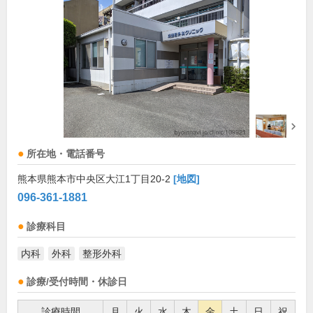
所在地・電話番号
熊本県熊本市中央区大江1丁目20-2
[地図]
096-361-1881
診療科目
内科
外科
整形外科
診療/受付時間・休診日
診療時間
月
火
水
木
金
土
日
祝