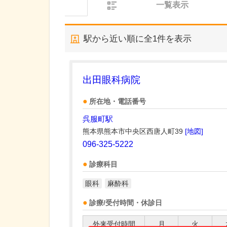
一覧表示
駅から近い順に全
1
件を表示
出田眼科病院
所在地・電話番号
呉服町駅
熊本県熊本市中央区西唐人町39
[地図]
096-325-5222
診療科目
眼科
麻酔科
診療/受付時間・休診日
外来受付時間
月
火