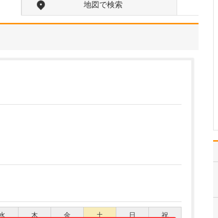
しょうか?
地図で検索
おしりの痛みや腫れ、か
ゆみ、できものなどおし
りの疾患全般を診療して
います。お薬で改善がみ
られる状態か、手術が必
要な状態かを診断し、デ
ジタルスコープなどを用
いて患部の状態をわかり
やすく説明しながら適切
な…
>>記事全文を読む
水
木
金
土
日
祝