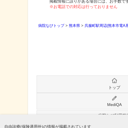
掲載情報に誤りがある場合には、お手数で
※お電話での対応は行っておりません
病院なびトップ
>
熊本県
>
呉服町駅周辺(熊本市電A系
トップ
MediQA
病院なび利用規
自由診療(保険適用外)の情報が掲載されています