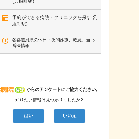
(呉服町駅)
予約ができる病院・クリニックを探す(呉
服町駅)
各都道府県の休日・夜間診療、救急、当
番医情報
病院なび
からのアンケートにご協力ください。
知りたい情報は見つかりましたか?
はい
いいえ