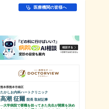
医療機関の皆様へ
医師(ドクター)の
熊本県熊本市南区
広島県広島市東区
たかしお内科ハートクリニック
沖本眼科
沖本 峰子
高潮 征爾
院長
取材記事
沖本 聡志
大学病院で要職を担ってきた先生が開業を決め