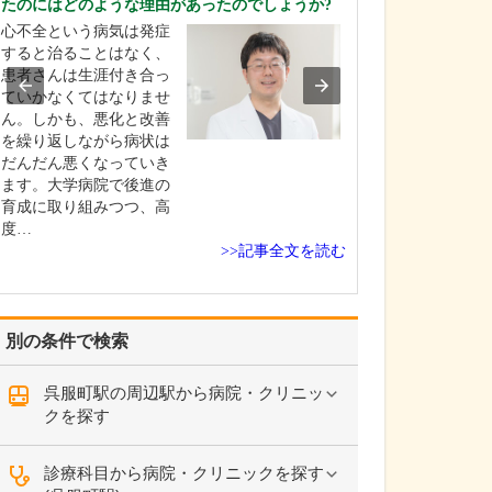
たのにはどのような理由があったのでしょうか?
貴院で受けられ
心不全という病気は発症
教えてください
すると治ることはなく、
例えば、白内障
患者さんは生涯付き合っ
いては、眼だけ
ていかなくてはなりませ
酔でほぼ痛みが
ん。しかも、悪化と改善
時間で終わる手
を繰り返しながら病状は
しています。難
だんだん悪くなっていき
内障の場合でも
ます。大学病院で後進の
院時代に多くの
育成に取り組みつつ、高
高い手術を行っ
度…
また硝子体手術
>>記事全文を読む
揃…
別の条件で検索
呉服町駅の周辺駅から病院・クリニッ
クを探す
診療科目から病院・クリニックを探す