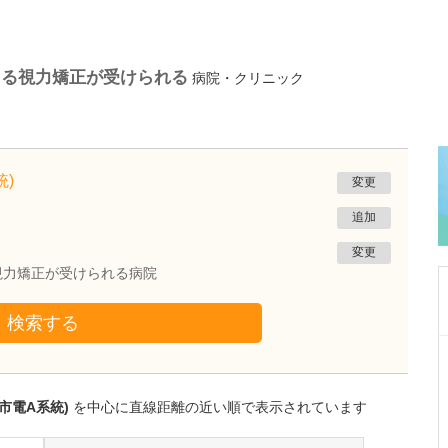
よる視力矯正が受けられる
病院・クリニック
)
変更
追加
変更
視力矯正が受けられる病院
検索する
神奈川県横浜市鶴見区
山田医院
山田 恭子
市電A系統)
を中心に直線距離の近い順で表示されています
院長
取材記事
肛門科では、どのような診療が受けられるので