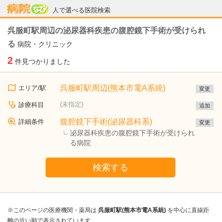
病院なび
人で選べる医院検索
呉服町駅周辺の泌尿器科疾患の腹腔鏡下手術が受けられ
る
病院・クリニック
2
件見つかりました
呉服町駅周辺(熊本市電A系統)
エリア/駅
変更
(未指定)
診療科目
追加
腹腔鏡下手術(泌尿器科系)
詳細条件
変更
泌尿器科疾患の腹腔鏡下手術が受けられ
る病院
検索する
※このページの医療機関・薬局は
呉服町駅(熊本市電A系統)
を中心に直線距
離の近い順で表示されています