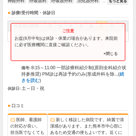
神経外科
呼吸器科
呼吸器外科
消化器外科
...
もっと見る
診療/受付時間・休診日
外来受付時間
月
火
水
木
金
土
日
祝
8:15～11:00
●
●
●
●
●
お盆(8月中旬)は休診・休業の場合があります。来院前
に必ず医療機関に直接ご確認ください。
×閉じる
8:15～11:00 一部診療科紹介制(原則全科紹介状
備考:
持参推奨) PM診は再診予約のみ(形成外科を除...(
続
きを読む
)
土～日・祝
休診日:
口コミ
医師、看護師
新しく移設した病院です。綺麗で清
の対応が良い。
潔感があります。また熊本市中心部に
担当医でなくても
あるため交通の便もよいです。近くに