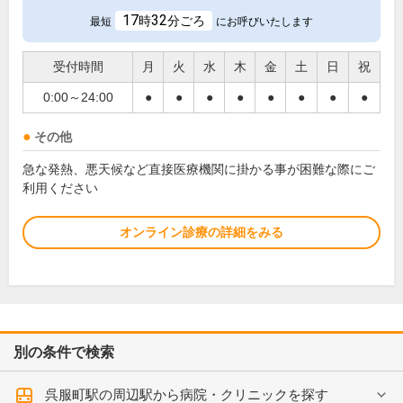
17
32
時
分ごろ
最短
にお呼びいたします
受付時間
月
火
水
木
金
土
日
祝
0:00～24:00
●
●
●
●
●
●
●
●
その他
急な発熱、悪天候など直接医療機関に掛かる事が困難な際にご
利用ください
オンライン診療の詳細をみる
別の条件で検索
呉服町駅の周辺駅から病院・クリニックを探す