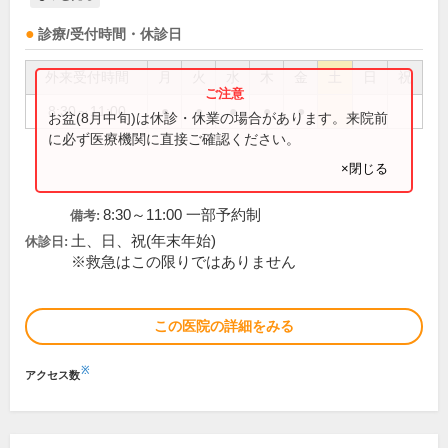
診療/受付時間・休診日
外来受付時間
月
火
水
木
金
土
日
祝
8:30～11:00
●
●
●
●
●
お盆(8月中旬)は休診・休業の場合があります。来院前
に必ず医療機関に直接ご確認ください。
×閉じる
8:30～11:00 一部予約制
備考:
土、日、祝(年末年始)
休診日:
※救急はこの限りではありません
この医院の詳細をみる
※
アクセス数