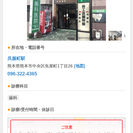
所在地・電話番号
呉服町駅
熊本県熊本市中央区魚屋町1丁目26
[地図]
096-322-4365
診療科目
歯科
診療/受付時間・休診日
診療時間
月
火
水
木
金
土
日
祝
9:30～13:00
●
●
●
●
●
●