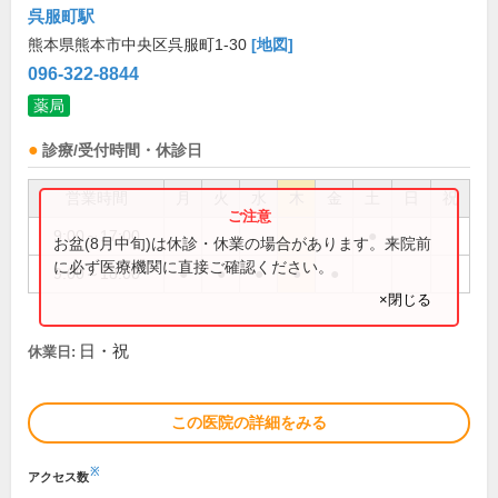
呉服町駅
熊本県熊本市中央区呉服町1-30
[地図]
096-322-8844
薬局
診療/受付時間・休診日
営業時間
月
火
水
木
金
土
日
祝
9:00～17:00
●
お盆(8月中旬)は休診・休業の場合があります。来院前
に必ず医療機関に直接ご確認ください。
9:00～18:00
●
●
●
●
●
×閉じる
日・祝
休業日:
この医院の詳細をみる
※
アクセス数