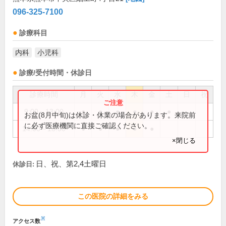
096-325-7100
診療科目
内科
小児科
診療/受付時間・休診日
診療時間
月
火
水
木
金
土
日
祝
9:00～13:00
●
●
●
●
●
●
お盆(8月中旬)は休診・休業の場合があります。来院前
に必ず医療機関に直接ご確認ください。
14:00～18:00
●
●
●
●
●
×閉じる
日、祝、第2,4土曜日
休診日:
この医院の詳細をみる
※
アクセス数