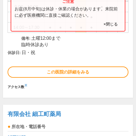
9:00～12:00
●
お盆(8月中旬)は休診・休業の場合があります。来院前
に必ず医療機関に直接ご確認ください。
9:00～13:00
●
●
●
●
●
×閉じる
14:00～17:30
●
●
●
●
●
土曜12:00まで
備考:
臨時休診あり
日・祝
休診日:
この医院の詳細をみる
※
アクセス数
有限会社 細工町薬局
所在地・電話番号