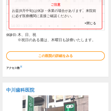
診療時間
月
火
水
木
金
土
日
祝
9:00～13:00
●
●
●
●
●
お盆(8月中旬)は休診・休業の場合があります。来院前
に必ず医療機関に直接ご確認ください。
14:30～15:30
●
×閉じる
14:30～19:30
●
●
●
●
木、日、祝
休診日:
※祝日のある週は、木曜日も診療いたします。
この医院の詳細をみる
※
アクセス数
中川歯科医院