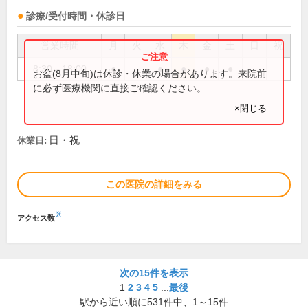
診療/受付時間・休診日
営業時間
月
火
水
木
金
土
日
祝
8:30～18:00
●
●
●
●
●
お盆(8月中旬)は休診・休業の場合があります。来院前
に必ず医療機関に直接ご確認ください。
×閉じる
日・祝
休業日:
この医院の詳細をみる
※
アクセス数
次の15件を表示
1
2
3
4
5
...
最後
駅から近い順に
531
件中、
1～15件