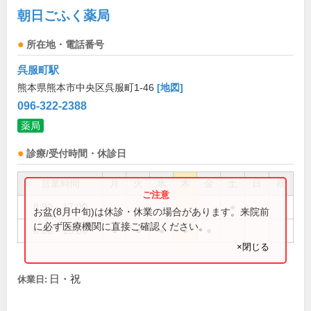
朝日ごふく薬局
所在地・電話番号
呉服町駅
熊本県熊本市中央区呉服町1-46
[地図]
096-322-2388
薬局
診療/受付時間・休診日
営業時間
月
火
水
木
金
土
日
祝
8:30～17:00
●
お盆(8月中旬)は休診・休業の場合があります。来院前
に必ず医療機関に直接ご確認ください。
8:30～18:00
●
●
●
●
●
×閉じる
日・祝
休業日: