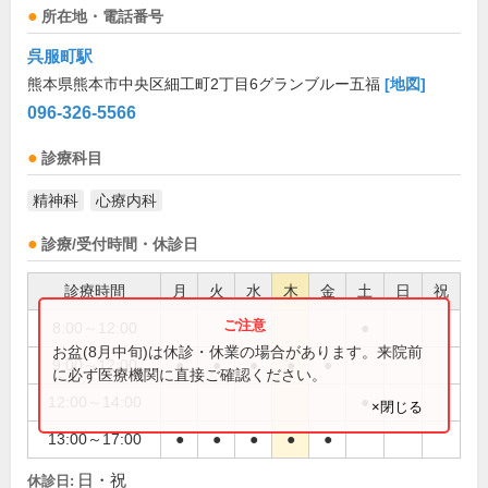
所在地・電話番号
呉服町駅
熊本県熊本市中央区細工町2丁目6グランブルー五福
[地図]
096-326-5566
診療科目
精神科
心療内科
診療/受付時間・休診日
診療時間
月
火
水
木
金
土
日
祝
8:00～12:00
●
お盆(8月中旬)は休診・休業の場合があります。来院前
9:00～12:00
●
●
●
●
●
に必ず医療機関に直接ご確認ください。
12:00～14:00
●
×閉じる
13:00～17:00
●
●
●
●
●
日・祝
休診日: