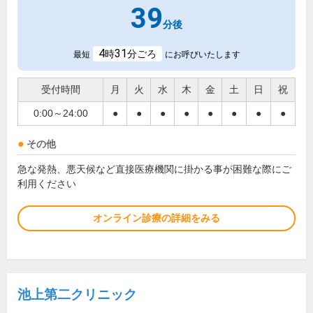
39
分後
4
31
時
分ごろ
最短
にお呼びいたします
受付時間
月
火
水
木
金
土
日
祝
0:00～24:00
●
●
●
●
●
●
●
●
その他
急な発熱、悪天候など直接医療機関に掛かる事が困難な際にご
利用ください
オンライン診療の詳細をみる
池上第二クリニック