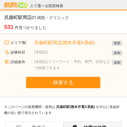
病院なび
人で選べる医院検索
呉服町駅周辺の
病院・クリニック
531
件見つかりました
呉服町駅周辺(熊本市電A系統)
エリア/駅
変更
(未指定)
診療科目
追加
(未指定)フリーワード、予約、専門、症状など
詳細条件
追加
で検索できます
検索する
※このページの医療機関・薬局は
呉服町駅(熊本市電A系統)
を中心に直線距
離の近い順で表示されています