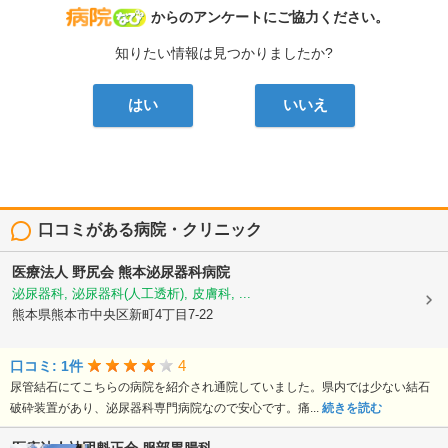
病院なび
からのアンケートにご協力ください。
知りたい情報は見つかりましたか?
はい
いいえ
口コミがある病院・クリニック
医療法人 野尻会
熊本泌尿器科病院
泌尿器科, 泌尿器科(人工透析), 皮膚科, ...
熊本県熊本市中央区新町4丁目7-22
4
口コミ: 1件
尿管結石にてこちらの病院を紹介され通院していました。県内では少ない結石
破砕装置があり、泌尿器科専門病院なので安心です。痛...
続きを読む