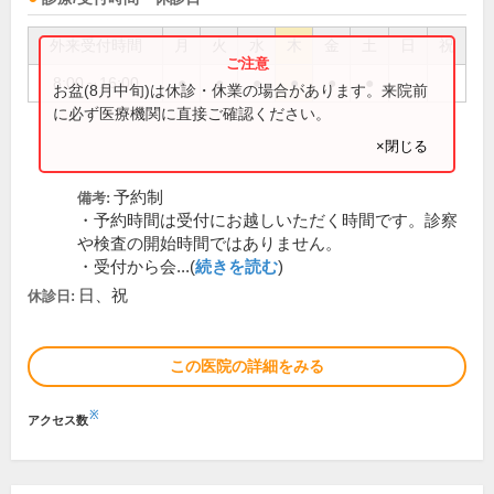
外来受付時間
月
火
水
木
金
土
日
祝
8:00～16:00
●
●
●
●
●
●
お盆(8月中旬)は休診・休業の場合があります。来院前
に必ず医療機関に直接ご確認ください。
×閉じる
予約制
備考:
・予約時間は受付にお越しいただく時間です。診察
や検査の開始時間ではありません。
・受付から会...(
続きを読む
)
日、祝
休診日:
この医院の詳細をみる
※
アクセス数