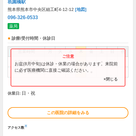
祇園橋駅
熊本県熊本市中央区細工町4-12-12
[地図]
096-326-0533
薬局
診療/受付時間・休診日
営業時間
月
火
水
木
金
土
日
祝
9:00～13:00
●
お盆(8月中旬)は休診・休業の場合があります。来院前
に必ず医療機関に直接ご確認ください。
9:00～18:30
●
●
●
●
●
×閉じる
日・祝
休業日:
この医院の詳細をみる
※
アクセス数