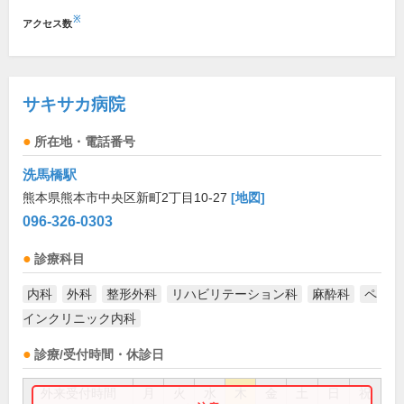
※
アクセス数
サキサカ病院
所在地・電話番号
洗馬橋駅
熊本県熊本市中央区新町2丁目10-27
[地図]
096-326-0303
診療科目
内科
外科
整形外科
リハビリテーション科
麻酔科
ペ
インクリニック内科
診療/受付時間・休診日
外来受付時間
月
火
水
木
金
土
日
祝