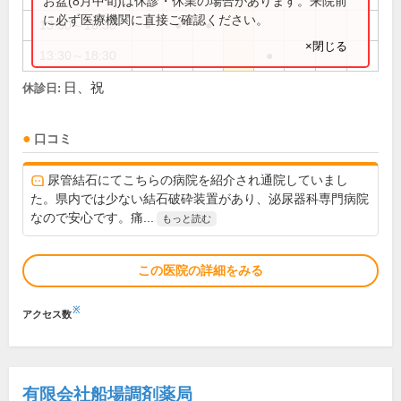
お盆(8月中旬)は休診・休業の場合があります。来院前
に必ず医療機関に直接ご確認ください。
13:30～16:30
●
●
●
×閉じる
13:30～18:30
●
日、祝
休診日:
口コミ
尿管結石にてこちらの病院を紹介され通院していまし
た。県内では少ない結石破砕装置があり、泌尿器科専門病院
なので安心です。痛...
もっと読む
この医院の詳細をみる
※
アクセス数
有限会社船場調剤薬局