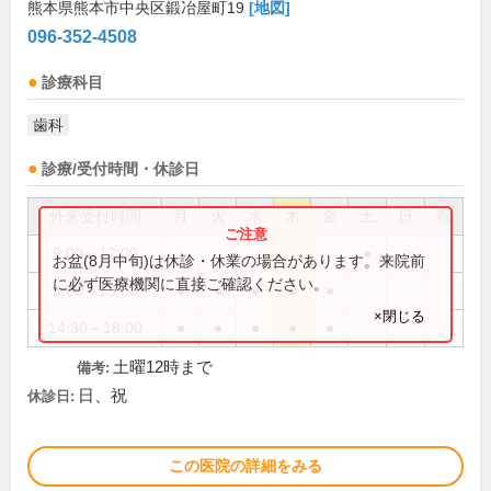
熊本県熊本市中央区鍛冶屋町19
[地図]
096-352-4508
診療科目
歯科
診療/受付時間・休診日
外来受付時間
月
火
水
木
金
土
日
祝
9:00～12:00
●
お盆(8月中旬)は休診・休業の場合があります。来院前
に必ず医療機関に直接ご確認ください。
9:00～13:00
●
●
●
●
●
×閉じる
14:30～18:00
●
●
●
●
●
土曜12時まで
備考:
日、祝
休診日:
この医院の詳細をみる