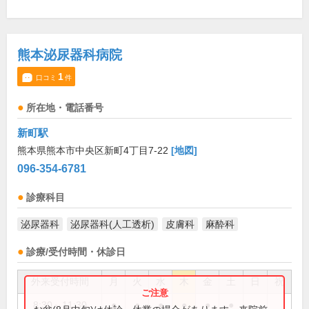
熊本泌尿器科病院
1
口コミ
件
所在地・電話番号
新町駅
熊本県熊本市中央区新町4丁目7-22
[地図]
096-354-6781
診療科目
泌尿器科
泌尿器科(人工透析)
皮膚科
麻酔科
診療/受付時間・休診日
外来受付時間
月
火
水
木
金
土
日
祝
8:30～11:30
●
●
●
●
●
●