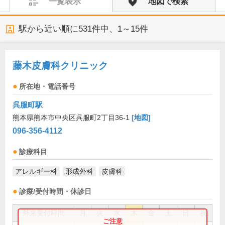
一覧表示
地図で検索
駅から近い順に
531
件中、
1～15件
藤木皮膚科クリニック
所在地・電話番号
呉服町駅
熊本県熊本市中央区呉服町2丁目36-1
[地図]
096-356-4112
診療科目
アレルギー科
形成外科
皮膚科
診療/受付時間・休診日
外来受付時間
月
火
水
木
金
土
日
祝