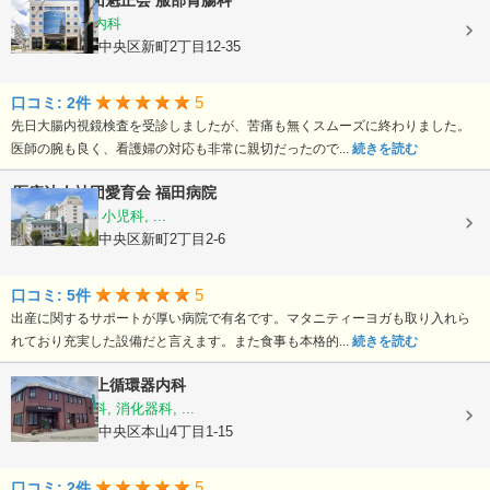
医療法人社団魁正会
服部胃腸科
消化器内科, 内科
熊本県熊本市中央区新町2丁目12-35
5
口コミ: 2件
先日大腸内視鏡検査を受診しましたが、苦痛も無くスムーズに終わりました。
医師の腕も良く、看護婦の対応も非常に親切だったので...
続きを読む
医療法人社団愛育会
福田病院
産科, 婦人科, 小児科, ...
熊本県熊本市中央区新町2丁目2-6
5
口コミ: 5件
出産に関するサポートが厚い病院で有名です。マタニティーヨガも取り入れら
れており充実した設備だと言えます。また食事も本格的...
続きを読む
医療法人
村上循環器内科
内科, 呼吸器科, 消化器科, ...
熊本県熊本市中央区本山4丁目1-15
5
口コミ: 2件