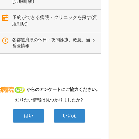
(呉服町駅)
予約ができる病院・クリニックを探す(呉
服町駅)
各都道府県の休日・夜間診療、救急、当
番医情報
病院なび
からのアンケートにご協力ください。
知りたい情報は見つかりましたか?
はい
いいえ