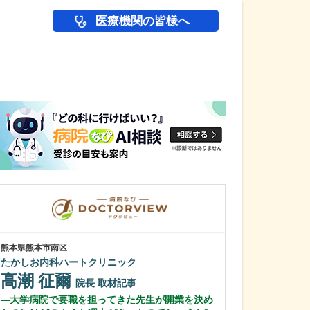
医療機関の皆様へ
医師(ドクター)の
熊本県熊本市南区
東京都中野区
たかしお内科ハートクリニック
中野富士見
高潮 征爾
冨岡 亮太
院長
取材記事
大学病院で要職を担ってきた先生が開業を決め
特に先生が力を