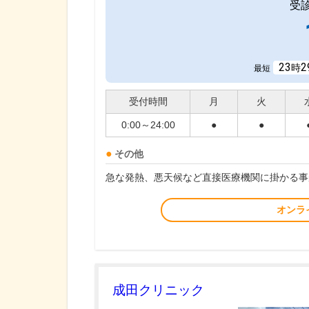
受
23
2
時
最短
受付時間
月
火
0:00～24:00
●
●
その他
急な発熱、悪天候など直接医療機関に掛かる事
オンラ
成田クリニック