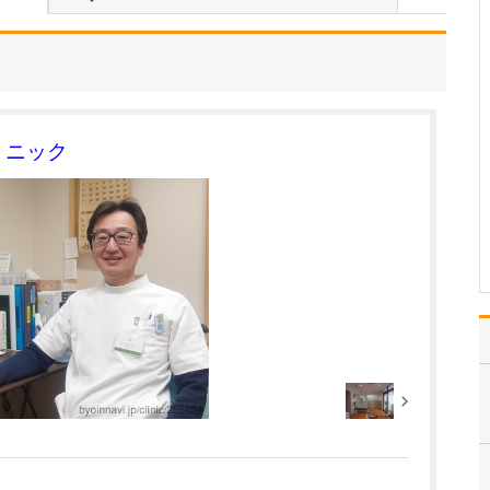
日々の診療で大切にしていることはありますか?
お一人おひとりの患者さ
んと、医師としてという
よりは、人対人という対
等な関係の中で信頼関係
を築いていきたいと考え
リニック
ています。医師だからと
いってへんに緊張せず
に、健康に関する困りご
とやお悩みをありのまま
に、…
>>記事全文を読む