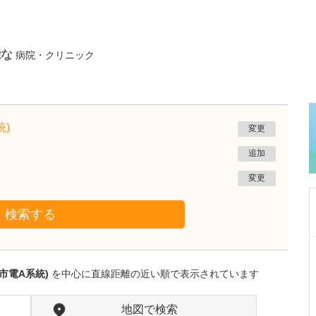
能な
病院・クリニック
)
変更
追加
変更
検索する
神奈川県藤沢市
湘南フォーシーズンズクリニック
市電A系統)
を中心に直線距離の近い順で表示されています
里吉 哲太
院長
里吉 雅恵
副院長
取材記事
地図で検索