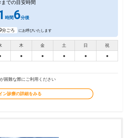
診までの目安時間
1
6
時間
分後
9
分ごろ
にお呼びいたします
水
木
金
土
日
祝
●
●
●
●
●
●
が困難な際にご利用ください
イン診療の詳細をみる