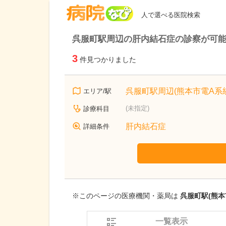
病院なび
人で選べる医院検索
呉服町駅周辺の肝内結石症の診察が可
3
件見つかりました
呉服町駅周辺(熊本市電A系統
エリア/駅
(未指定)
診療科目
肝内結石症
詳細条件
※このページの医療機関・薬局は
呉服町駅(熊本
一覧表示