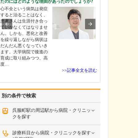
たのにはどのような理由があったのでしょうか?
ください。
心不全という病気は発症
これまで耳を専
すると治ることはなく、
を積んできたこ
患者さんは生涯付き合っ
り、難聴や突発
ていかなくてはなりませ
中耳炎をはじめ
ん。しかも、悪化と改善
やめまいなどの
を繰り返しながら病状は
療には特に力を
だんだん悪くなっていき
ます。難聴は原
ます。大学病院で後進の
て治療法が異な
育成に取り組みつつ、高
まずは詳しい検
度…
こに…
>>記事全文を読む
別の条件で検索
呉服町駅の周辺駅から病院・クリニッ
クを探す
診療科目から病院・クリニックを探す