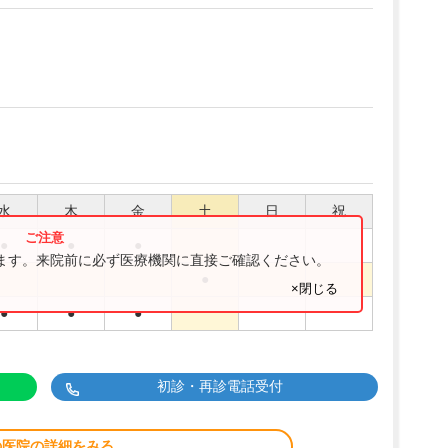
水
木
金
土
日
祝
●
●
●
ります。来院前に必ず医療機関に直接ご確認ください。
●
×閉じる
●
●
●
初診・再診電話受付
の医院の詳細をみる