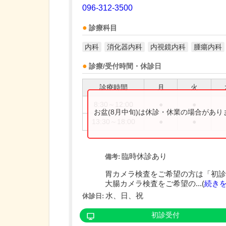
096-312-3500
診療科目
内科
消化器内科
内視鏡内科
腫瘍内科
診療/受付時間・休診日
診療時間
月
火
8:30～12:00
●
●
お盆(8月中旬)は休診・休業の場合があ
13:30～18:00
●
●
臨時休診あり
備考:
胃カメラ検査をご希望の方は「初診
大腸カメラ検査をご希望の...(
続き
水、日、祝
休診日:
初診受付