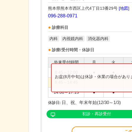
熊本県熊本市西区上代4丁目13番29号
[地図]
096-288-0971
診療科目
内科
内視鏡内科
消化器内科
診療/受付時間・休診日
外来受付時間
月
火
8:45～12:00
●
●
お盆(8月中旬)は休診・休業の場合があ
8:45～14:45
14:00～17:15
●
●
日、祝、年末年始(12/30～1/3)
休診日:
初診・再診受付
こ