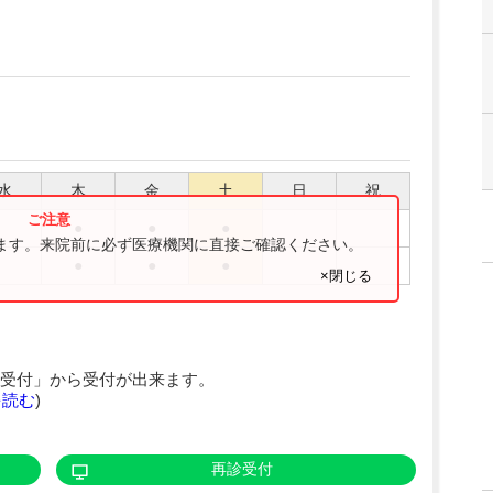
水
木
金
土
日
祝
●
●
●
ります。来院前に必ず医療機関に直接ご確認ください。
●
●
●
×閉じる
受付」から受付が出来ます。
を読む
)
再診受付