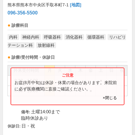
熊本県熊本市中央区手取本町7-1
[地図]
096-356-5500
診療科目
内科
神経内科
呼吸器科
消化器科
循環器科
リハビリ
テーション科
放射線科
診療/受付時間・休診日
外来受付時間
月
火
水
木
金
土
日
祝
8:30～14:00
●
お盆(8月中旬)は休診・休業の場合があります。来院前
に必ず医療機関に直接ご確認ください。
8:30～18:00
●
●
●
●
●
×閉じる
土曜14:00まで
備考:
臨時休診あり
日・祝
休診日: