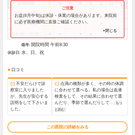
診療時間
月
火
水
木
金
土
日
祝
9:00～12:30
●
●
●
●
お盆(8月中旬)は休診・休業の場合があります。来院前
に必ず医療機関に直接ご確認ください。
9:00～13:00
●
×閉じる
14:00～18:00
●
●
●
●
開院時間 午前8:30
備考:
水、日、祝
休診日:
口コミ
不安だらけで診
点滴の種類が多く、その時の体調
察室に入りました
に合わせて選べる。私の場合は血液
が、先生が安心する
検査をして、その結果に合わせて選
説明をして下さいま
んだり、季節で選んだりして...
もっ
した。
と読む
この医院の詳細をみる