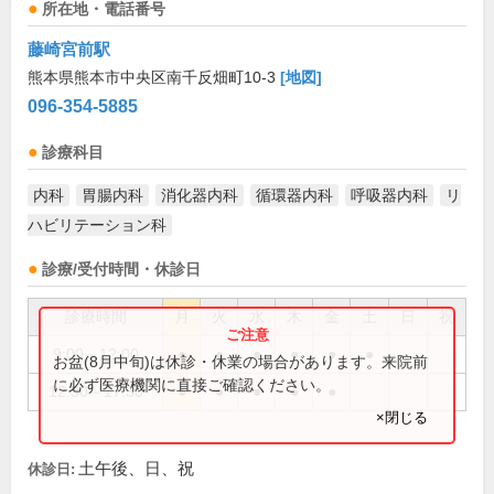
所在地・電話番号
藤崎宮前駅
熊本県熊本市中央区南千反畑町10-3
[地図]
096-354-5885
診療科目
内科
胃腸内科
消化器内科
循環器内科
呼吸器内科
リ
ハビリテーション科
診療/受付時間・休診日
診療時間
月
火
水
木
金
土
日
祝
9:00～12:00
●
●
●
●
●
●
お盆(8月中旬)は休診・休業の場合があります。来院前
に必ず医療機関に直接ご確認ください。
12:30～17:30
●
●
●
●
●
×閉じる
土午後、日、祝
休診日: