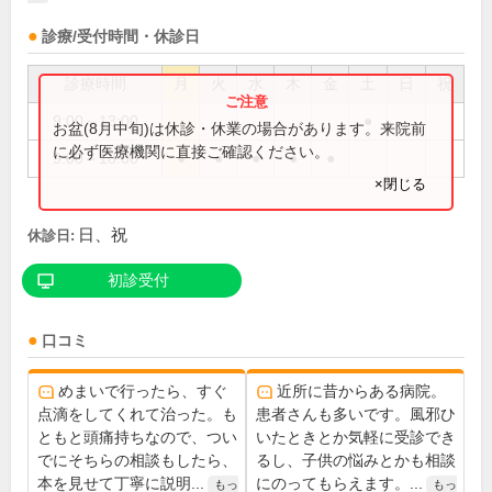
診療/受付時間・休診日
診療時間
月
火
水
木
金
土
日
祝
9:00～13:00
●
お盆(8月中旬)は休診・休業の場合があります。来院前
に必ず医療機関に直接ご確認ください。
9:00～18:00
●
●
●
●
●
×閉じる
日、祝
休診日:
初診受付
口コミ
めまいで行ったら、すぐ
近所に昔からある病院。
点滴をしてくれて治った。も
患者さんも多いです。風邪ひ
ともと頭痛持ちなので、つい
いたときとか気軽に受診でき
でにそちらの相談もしたら、
るし、子供の悩みとかも相談
本を見せて丁寧に説明...
にのってもらえます。...
もっ
もっ