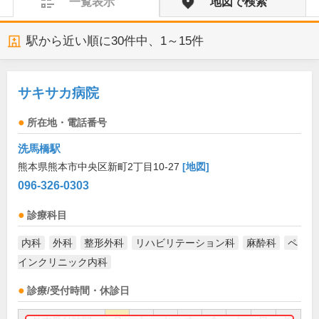
一覧表示
地図で検索
駅から近い順に
30
件中、
1～15件
サキサカ病院
所在地・電話番号
洗馬橋駅
熊本県熊本市中央区新町2丁目10-27
[地図]
096-326-0303
診療科目
内科
外科
整形外科
リハビリテーション科
麻酔科
ペ
インクリニック内科
診療/受付時間・休診日