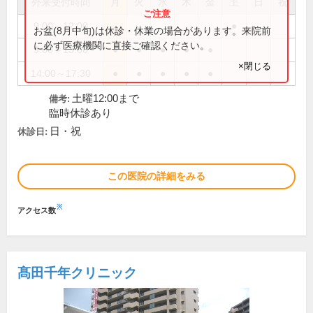
外来受付時間
月
火
水
木
金
土
日
祝
9:00～12:00
●
お盆(8月中旬)は休診・休業の場合があります。来院前
に必ず医療機関に直接ご確認ください。
9:00～13:00
●
●
●
●
●
×閉じる
14:00～17:30
●
●
●
●
●
土曜12:00まで
備考:
臨時休診あり
日・祝
休診日:
この医院の詳細をみる
※
アクセス数
髙田千年クリニック