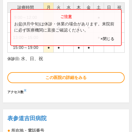
診療時間
月
火
水
木
金
土
日
祝
9:00～12:00
●
お盆(8月中旬)は休診・休業の場合があります。来院前
9:00～13:00
●
●
●
●
に必ず医療機関に直接ご確認ください。
13:00～15:00
●
×閉じる
15:00～19:00
●
●
●
●
水、日、祝
休診日:
この医院の詳細をみる
※
アクセス数
表参道吉田病院
所在地・電話番号