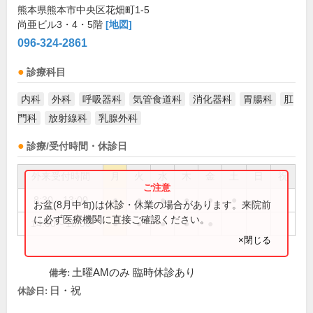
熊本県熊本市中央区花畑町1-5
尚亜ビル3・4・5階
[地図]
096-324-2861
診療科目
内科
外科
呼吸器科
気管食道科
消化器科
胃腸科
肛
門科
放射線科
乳腺外科
診療/受付時間・休診日
外来受付時間
月
火
水
木
金
土
日
祝
8:30～13:00
●
●
●
●
●
●
お盆(8月中旬)は休診・休業の場合があります。来院前
に必ず医療機関に直接ご確認ください。
14:00～18:00
●
●
●
●
●
×閉じる
土曜AMのみ 臨時休診あり
備考:
日・祝
休診日: