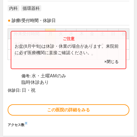
内科
循環器科
診療/受付時間・休診日
外来受付時間
月
火
水
木
金
土
日
祝
9:00～13:00
●
●
●
●
●
●
お盆(8月中旬)は休診・休業の場合があります。来院前
に必ず医療機関に直接ご確認ください。
14:00～18:00
●
●
●
●
×閉じる
水・土曜AMのみ
備考:
臨時休診あり
日・祝
休診日:
この医院の詳細をみる
※
アクセス数