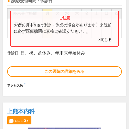
診療/受付時間・休診日
外来受付時間
月
火
水
木
金
土
日
祝
9:00～11:30
●
●
●
●
●
●
お盆(8月中旬)は休診・休業の場合があります。来院前
に必ず医療機関に直接ご確認ください。
13:30～17:00
●
●
●
●
●
×閉じる
日、祝、盆休み、年末末年始休み
休診日:
この医院の詳細をみる
※
アクセス数
上熊本内科
2
口コミ
件