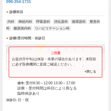
096-354-1731
診療科目
内科
神経内科
呼吸器科
消化器科
循環器科
整形外
科
糖尿病内科
リハビリテーション科
診療/受付時間・休診日
外来受付時間
月
火
水
木
金
土
日
祝
9:00～12:00
●
●
●
●
●
●
お盆(8月中旬)は休診・休業の場合があります。来院前
に必ず医療機関に直接ご確認ください。
14:00～17:00
●
●
●
●
●
●
×閉じる
受付8:30～12:00 13:30～17:00
備考:
診療・受付時間は科目により異なる
臨時休診あり
日・祝
休診日: