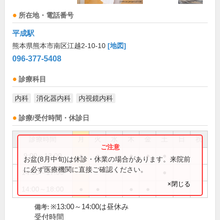
所在地・電話番号
平成駅
熊本県熊本市南区江越2-10-10
[地図]
096-377-5408
診療科目
内科
消化器内科
内視鏡内科
診療/受付時間・休診日
診療時間
月
火
水
木
金
土
日
祝
9:00～13:00
●
●
●
●
●
お盆(8月中旬)は休診・休業の場合があります。来院前
に必ず医療機関に直接ご確認ください。
14:00～17:00
●
×閉じる
14:00～18:00
●
●
●
●
※13:00～14:00は昼休み
備考:
受付時間