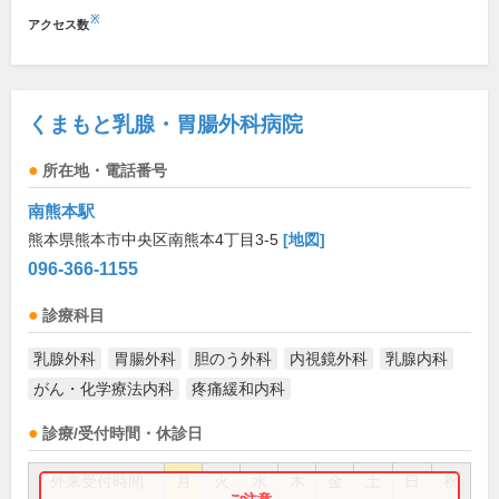
※
アクセス数
くまもと乳腺・胃腸外科病院
所在地・電話番号
南熊本駅
熊本県熊本市中央区南熊本4丁目3-5
[地図]
096-366-1155
診療科目
乳腺外科
胃腸外科
胆のう外科
内視鏡外科
乳腺内科
がん・化学療法内科
疼痛緩和内科
診療/受付時間・休診日
外来受付時間
月
火
水
木
金
土
日
祝