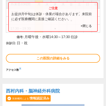
外来受付時間
月
火
水
木
金
土
日
祝
9:00～12:00
●
●
●
●
●
●
お盆(8月中旬)は休診・休業の場合があります。来院前
に必ず医療機関に直接ご確認ください。
14:30～17:30
●
●
●
×閉じる
17:30～19:30
●
月曜午後・水曜14:30～17:30 往診
備考:
日・祝
休診日:
この医院の詳細をみる
※
アクセス数
西村内科・脳神経外科病院
情報認証済み
医療機関による