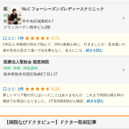
医療法人FSLC
フォーシーズンズレディースクリニック
婦人科
熊本県熊本市中央区城東町4-7
グランガーデン熊本ビル2階
4.71
口コミ: 7件
1年以上 外陰部の痒みで悩んで、2件の産婦人科に、行きましたが、見当違いの
薬や先生の見立て違いで治る事もなく、友人にこち...
続きを読む
医療法人聖粒会
慈恵病院
内科, 外科, 消化器科, ...
熊本県熊本市西区島崎6丁目1-27
4.33
口コミ: 3件
新しいマリア館の方にはいったことはありませんが、これまで何回か婦人科の
検診でお世話になりました。 (子宮内部&頚がん検診...
続きを読む
【病院なびドクタビュー】ドクター取材記事