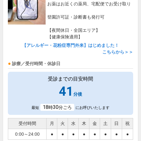
お薬はお近くの薬局、宅配便でお受け取り
登園許可証・診断書も発行可
【夜間休日・全国エリア】
【健康保険適用】
【アレルギー・花粉症専門外来】はじめました！
こちらから＞＞
診療／受付時間・休診日
受診までの目安時間
41
分後
18
30
時
分ごろ
最短
にお呼びいたします
受付時間
月
火
水
木
金
土
日
祝
0:00～24:00
●
●
●
●
●
●
●
●