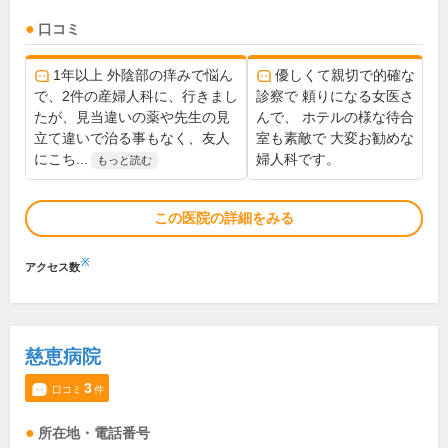
口コミ
1年以上 外陰部の痒みで悩ん
優しくて親切で的確な
で、2件の産婦人科に、行きまし
診察で 頼りになる女医さ
たが、見当違いの薬や先生の見
んで、 ホテルの様な待合
立て違いで治る事もなく、友人
室も素敵で 大変お勧めな
にこち...
婦人科です。
もっと読む
この医院の詳細をみる
※
アクセス数
慈恵病院
3
口コミ
件
所在地・電話番号