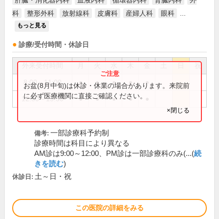
肝臓・消化器内科
血液内科
循環器内科
腎臓内科
外
科
整形外科
放射線科
皮膚科
産婦人科
眼科
...
もっと見る
診療/受付時間・休診日
外来受付時間
月
火
水
木
金
土
日
祝
8:00～11:00
●
●
●
●
●
お盆(8月中旬)は休診・休業の場合があります。来院前
に必ず医療機関に直接ご確認ください。
12:30～15:30
●
●
●
●
●
×閉じる
一部診療科予約制
備考:
診療時間は科目により異なる
AM診は9:00～12:00、PM診は一部診療科のみ(...(
続
きを読む
)
土～日・祝
休診日:
この医院の詳細をみる