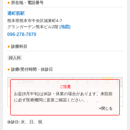
所在地・電話番号
通町筋駅
熊本県熊本市中央区城東町4-7
グランガーデン熊本ビル2階
[地図]
096-278-7870
診療科目
婦人科
診療/受付時間・休診日
診療時間
月
火
水
木
金
土
日
祝
9:00～12:30
●
●
●
●
●
お盆(8月中旬)は休診・休業の場合があります。来院前
に必ず医療機関に直接ご確認ください。
14:00～17:00
●
●
●
●
●
×閉じる
水、日、祝
休診日: