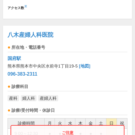
※
アクセス数
八木産婦人科医院
所在地・電話番号
国府駅
熊本県熊本市中央区水前寺1丁目19-5
[地図]
096-383-2311
診療科目
産科
婦人科
産婦人科
診療/受付時間・休診日
診療時間
月
火
水
木
金
土
日
祝
9:00～12:30
●
●
●
●
●
●