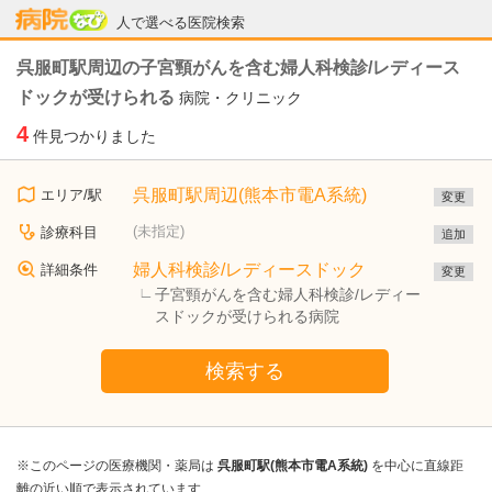
病院なび
人で選べる医院検索
呉服町駅周辺の子宮頸がんを含む婦人科検診/レディース
ドックが受けられる
病院・クリニック
4
件見つかりました
呉服町駅周辺(熊本市電A系統)
エリア/駅
変更
(未指定)
診療科目
追加
婦人科検診/レディースドック
詳細条件
変更
子宮頸がんを含む婦人科検診/レディー
スドックが受けられる病院
検索する
※このページの医療機関・薬局は
呉服町駅(熊本市電A系統)
を中心に直線距
離の近い順で表示されています