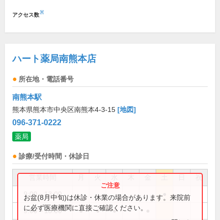
※
アクセス数
ハート薬局南熊本店
所在地・電話番号
南熊本駅
熊本県熊本市中央区南熊本4-3-15
[地図]
096-371-0222
薬局
診療/受付時間・休診日
営業時間
月
火
水
木
金
土
日
祝
9:00～13:00
●
お盆(8月中旬)は休診・休業の場合があります。来院前
に必ず医療機関に直接ご確認ください。
9:00～18:00
●
●
●
●