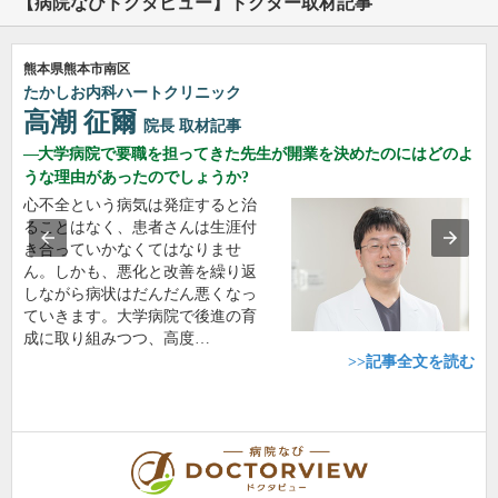
【病院なびドクタビュー】ドクター取材記事
熊本県熊本市南区
たかしお内科ハートクリニック
高潮 征爾
院長
取材記事
大学病院で要職を担ってきた先生が開業を決めたのにはどのよ
うな理由があったのでしょうか?
心不全という病気は発症すると治
ることはなく、患者さんは生涯付
き合っていかなくてはなりませ
ん。しかも、悪化と改善を繰り返
しながら病状はだんだん悪くなっ
ていきます。大学病院で後進の育
成に取り組みつつ、高度…
>>記事全文を読む