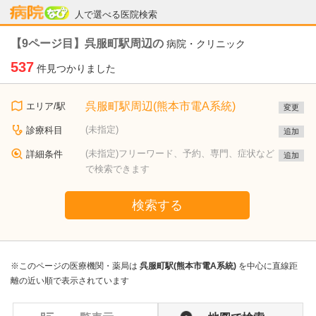
病院なび
人で選べる医院検索
【9ページ目】呉服町駅周辺の
病院・クリニック
537
件見つかりました
呉服町駅周辺(熊本市電A系統)
エリア/駅
変更
(未指定)
診療科目
追加
(未指定)フリーワード、予約、専門、症状など
詳細条件
追加
で検索できます
検索する
※このページの医療機関・薬局は
呉服町駅(熊本市電A系統)
を中心に直線距
離の近い順で表示されています