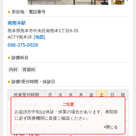
所在地・電話番号
南熊本駅
熊本県熊本市中央区南熊本1丁目9-25
ACTY熊本2F
[地図]
096-375-0028
診療科目
内科
胃腸科
診療/受付時間・休診日
外来受付時間
月
火
水
木
金
土
日
祝
8:30～10:00
●
●
●
●
●
●
お盆(8月中旬)は休診・休業の場合があります。来院前
14:30～15:00
●
に必ず医療機関に直接ご確認ください。
15:30～17:30
●
●
×閉じる