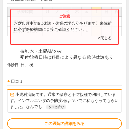
診療時間
月
火
水
木
金
土
日
祝
9:00～12:30
●
●
●
●
●
●
お盆(8月中旬)は休診・休業の場合があります。来院前
に必ず医療機関に直接ご確認ください。
15:00～17:30
●
●
●
●
×閉じる
木・土曜AMのみ
備考:
受付/診療日時は科目により異なる 臨時休診あり
日、祝
休診日:
口コミ
小児科病院です。通常の診療と予防接種で利用していま
す。インフルエンザの予防接種はついでに私もうってもらい
ました。なんでも...
もっと読む
この医院の詳細をみる