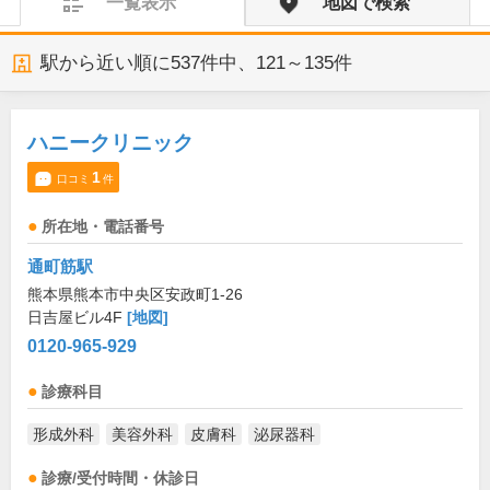
一覧表示
地図で検索
駅から近い順に
537
件中、
121～135件
ハニークリニック
1
口コミ
件
所在地・電話番号
通町筋駅
熊本県熊本市中央区安政町1-26
日吉屋ビル4F
[地図]
0120-965-929
診療科目
形成外科
美容外科
皮膚科
泌尿器科
診療/受付時間・休診日