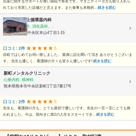
出産に関するサポートが厚い病院で有名です。マタニティーヨガも取り入れら
れており充実した設備だと言えます。また食事も本格的...
続きを読む
医療法人
村上循環器内科
内科, 呼吸器科, 消化器科, ...
熊本県熊本市中央区本山4丁目1-15
5
口コミ: 2件
目眩ではじめてお伺い致しました。 親身に話を聞いて頂き ありがとうございま
す。 先生も優しく、看護師の方々も皆さん優しいです!
続きを読む
新町メンタルクリニック
心療内科, 精神科
熊本県熊本市中央区新町1丁目7番17号
5
口コミ: 2件
先生も、看護師の方も、とても親切で優しいです。先生の一言一言にとても救
われました。今は、前向きに第2の人生をスタートでき...
続きを読む