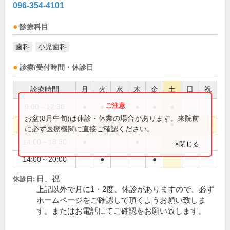
096-354-4101
診療科目
歯科
小児歯科
診療/受付時間・休診日
診療時間
月
火
水
木
金
土
日
祝
9:00～12:30
●
●
●
●
●
●
お盆(8月中旬)は休診・休業の場合があります。来院前
14:00～16:00
●
●
に必ず医療機関に直接ご確認ください。
14:00～18:30
●
●
×閉じる
14:00～20:00
●
●
日、祝
休診日:
上記以外で月に1・2度、休診がありますので、必ず
ホームページをご確認して頂くようお願い致しま
す。またはお電話にてご確認をお願い致します。