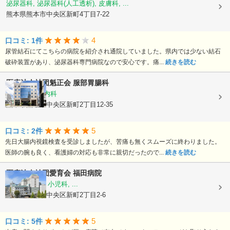
泌尿器科, 泌尿器科(人工透析), 皮膚科, ...
熊本県熊本市中央区新町4丁目7-22
4
口コミ: 1件
尿管結石にてこちらの病院を紹介され通院していました。県内では少ない結石
破砕装置があり、泌尿器科専門病院なので安心です。痛...
続きを読む
医療法人社団魁正会
服部胃腸科
消化器内科, 内科
熊本県熊本市中央区新町2丁目12-35
5
口コミ: 2件
先日大腸内視鏡検査を受診しましたが、苦痛も無くスムーズに終わりました。
医師の腕も良く、看護婦の対応も非常に親切だったので...
続きを読む
医療法人社団愛育会
福田病院
産科, 婦人科, 小児科, ...
熊本県熊本市中央区新町2丁目2-6
5
口コミ: 5件