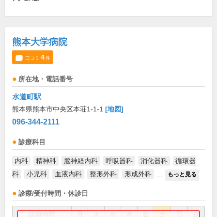
熊本大学病院
4
口コミ
件
所在地・電話番号
水道町駅
熊本県熊本市中央区本荘1-1-1
[地図]
096-344-2111
診療科目
内科
精神科
脳神経内科
呼吸器科
消化器科
循環器
科
小児科
血液内科
整形外科
形成外科
...
もっと見る
診療/受付時間・休診日
診療時間
月
火
水
木
金
土
日
祝