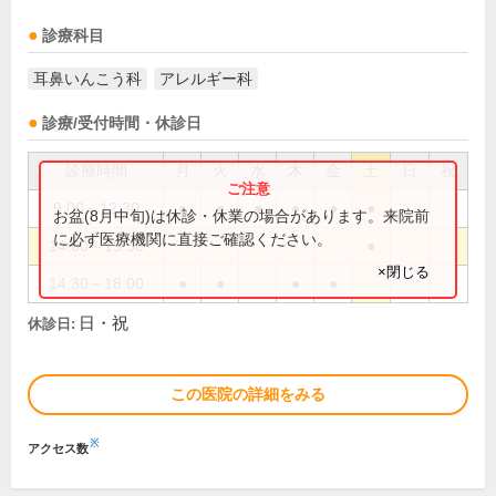
診療科目
耳鼻いんこう科
アレルギー科
診療/受付時間・休診日
診療時間
月
火
水
木
金
土
日
祝
9:00～12:30
●
●
●
●
●
●
お盆(8月中旬)は休診・休業の場合があります。来院前
に必ず医療機関に直接ご確認ください。
14:00～15:30
●
×閉じる
14:30～18:00
●
●
●
●
日・祝
休診日:
この医院の詳細をみる
※
アクセス数