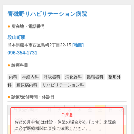
青磁野リハビリテーション病院
所在地・電話番号
段山町駅
熊本県熊本市西区島崎2丁目22-15
[地図]
096-354-1731
診療科目
内科
神経内科
呼吸器科
消化器科
循環器科
整形外
科
糖尿病内科
リハビリテーション科
診療/受付時間・休診日
外来受付時間
月
火
水
木
金
土
日
祝
9:00～12:00
●
●
●
●
●
●
お盆(8月中旬)は休診・休業の場合があります。来院前
に必ず医療機関に直接ご確認ください。
14:00～17:00
●
●
●
●
●
●