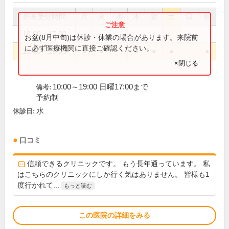
外来受付時間
月
火
水
木
金
土
日
祝
10:00～17:00
●
お盆(8月中旬)は休診・休業の場合があります。来院前
に必ず医療機関に直接ご確認ください。
10:00～19:00
●
●
●
●
●
●
×閉じる
10:00～19:00 日曜17:00まで
備考:
予約制
水
休診日:
口コミ
信頼できるクリニックです。 もう長年通っています。 私
はこちらのクリニックにしか行く気はありません。 皆様も1
度行かれて...
もっと読む
この医院の詳細をみる