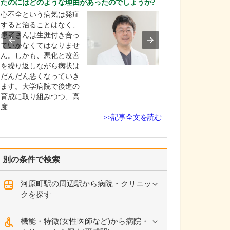
たのにはどのような理由があったのでしょうか?
私は子どもの頃
心不全という病気は発症
囲の人たちを喜
すると治ることはなく、
とか、人の役に
患者さんは生涯付き合っ
という気持ちが
ていかなくてはなりませ
んです。そうい
ん。しかも、悪化と改善
はさまざまあり
を繰り返しながら病状は
特に医師に魅力
だんだん悪くなっていき
のは、家族が病
ます。大学病院で後進の
たときの体験が
育成に取り組みつつ、高
た…
度…
>>記事全文を読む
別の条件で検索
河原町駅の周辺駅から病院・クリニッ
クを探す
機能・特徴(女性医師など)から病院・