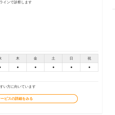
ラインで診察します
水
木
金
土
日
祝
●
●
●
●
●
●
すい方に向いています
サービスの詳細をみる