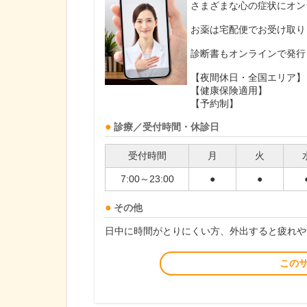
さまざまな心の症状にオン
お薬は宅配便でお受け取り
診断書もオンラインで発行
【夜間休日・全国エリア】
【健康保険適用】
【予約制】
診療／受付時間・休診日
受付時間
月
火
7:00～23:00
●
●
その他
日中に時間がとりにくい方、外出すると疲れや
この