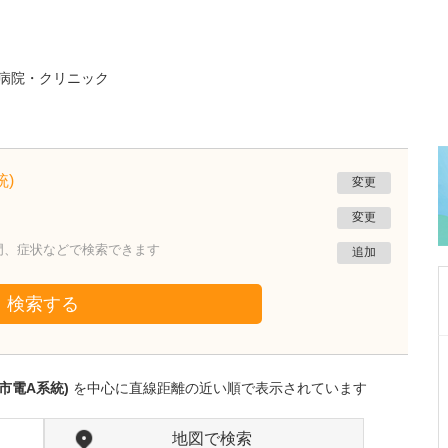
病院・クリニック
)
変更
変更
門、症状などで検索できます
追加
検索する
東京都豊島区
南大塚クリニック
市電A系統)
を中心に直線距離の近い順で表示されています
岡本 完
院長
取材記事
読者へのメッセージをお願いします。
地図で検索