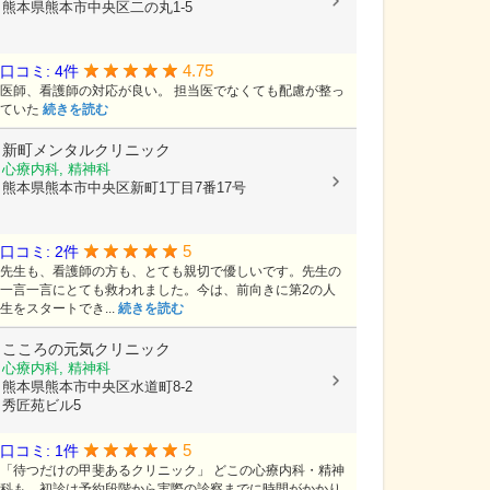
熊本県熊本市中央区二の丸1-5
4.75
口コミ: 4件
医師、看護師の対応が良い。 担当医でなくても配慮が整っ
ていた
続きを読む
新町メンタルクリニック
心療内科, 精神科
熊本県熊本市中央区新町1丁目7番17号
5
口コミ: 2件
先生も、看護師の方も、とても親切で優しいです。先生の
一言一言にとても救われました。今は、前向きに第2の人
生をスタートでき...
続きを読む
こころの元気クリニック
心療内科, 精神科
熊本県熊本市中央区水道町8-2
秀匠苑ビル5
5
口コミ: 1件
「待つだけの甲斐あるクリニック」 どこの心療内科・精神
科も、初診は予約段階から実際の診察までに時間がかかり