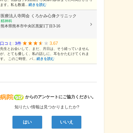
ます。私も数週...
続きを読む
医療法人寺岡会
くろかみ心身クリニック
精神科
熊本県熊本市中央区黒髪1丁目3-16
3.67
口コミ: 3件
先生とお会いして、まだ、月日は、そう経っていません
が、とても優しく、私の話しに、耳をかたむけてくれま
す。 このご時世、パ...
続きを読む
病院なび
からのアンケートにご協力ください。
知りたい情報は見つかりましたか?
はい
いいえ