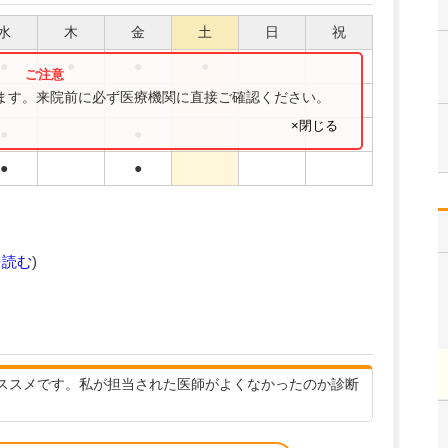
水
木
金
土
日
祝
●
●
●
●
ります。来院前に必ず医療機関に直接ご確認ください。
×閉じる
●
●
●
●
を読む
)
ススメです。私が担当された医師がよくなかったのか診断