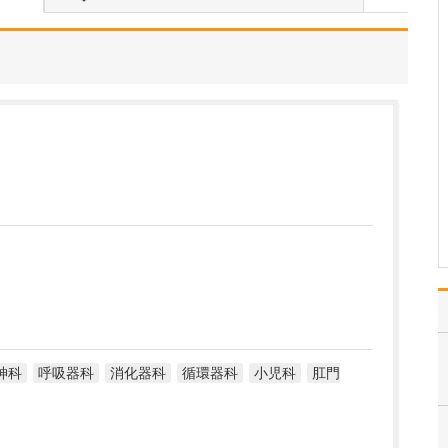
当院は、総合診療医と専
門医の二刀流として、地
域の皆さんの“医療の総合
窓口”となり、健康を支え
るパートナーでありたい
と考えています。どんな
小さなお悩みでも気軽に
相談できる場所と思って
いただけるよう、患者…
>>記事全文を読む
神科
呼吸器科
消化器科
循環器科
小児科
肛門