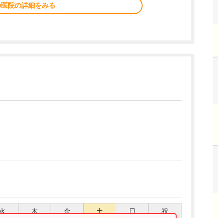
の医院の詳細をみる
水
木
金
土
日
祝