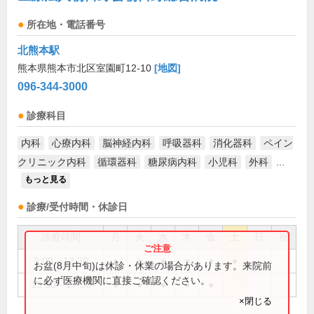
所在地・電話番号
北熊本駅
熊本県熊本市北区室園町12-10
[地図]
096-344-3000
診療科目
内科
心療内科
脳神経内科
呼吸器科
消化器科
ペイン
クリニック内科
循環器科
糖尿病内科
小児科
外科
...
もっと見る
診療/受付時間・休診日
診療時間
月
火
水
木
金
土
日
祝
9:00～12:30
●
●
●
●
●
●
お盆(8月中旬)は休診・休業の場合があります。来院前
に必ず医療機関に直接ご確認ください。
13:30～17:30
●
●
●
●
●
×閉じる