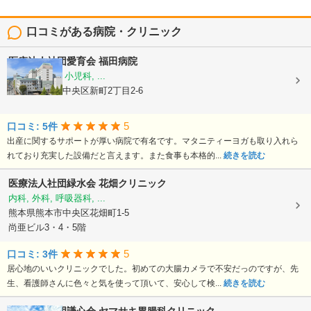
口コミがある病院・クリニック
医療法人社団愛育会
福田病院
産科, 婦人科, 小児科, ...
熊本県熊本市中央区新町2丁目2-6
5
口コミ: 5件
出産に関するサポートが厚い病院で有名です。マタニティーヨガも取り入れら
れており充実した設備だと言えます。また食事も本格的...
続きを読む
医療法人社団緑水会
花畑クリニック
内科, 外科, 呼吸器科, ...
熊本県熊本市中央区花畑町1-5
尚亜ビル3・4・5階
5
口コミ: 3件
居心地のいいクリニックでした。初めての大腸カメラで不安だっのですが、先
生、看護師さんに色々と気を使って頂いて、安心して検...
続きを読む