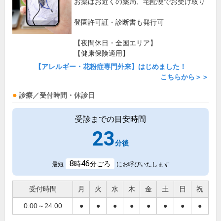
お薬はお近くの薬局、宅配便でお受け取り
登園許可証・診断書も発行可
【夜間休日・全国エリア】
【健康保険適用】
【アレルギー・花粉症専門外来】はじめました！
こちらから＞＞
診療／受付時間・休診日
受診までの目安時間
23
分後
8
46
時
分ごろ
最短
にお呼びいたします
受付時間
月
火
水
木
金
土
日
祝
0:00～24:00
●
●
●
●
●
●
●
●