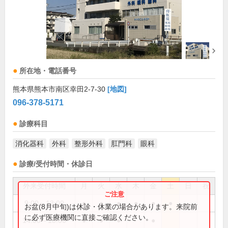
所在地・電話番号
熊本県熊本市南区幸田2-7-30
[地図]
096-378-5171
診療科目
消化器科
外科
整形外科
肛門科
眼科
診療/受付時間・休診日
外来受付時間
月
火
水
木
金
土
日
祝
9:00～13:00
●
●
●
●
●
●
お盆(8月中旬)は休診・休業の場合があります。来院前
に必ず医療機関に直接ご確認ください。
14:00～18:00
●
●
●
●