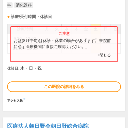
科
消化器科
診療/受付時間・休診日
診療時間
月
火
水
木
金
土
日
祝
9:30～13:00
●
●
●
●
●
お盆(8月中旬)は休診・休業の場合があります。来院前
に必ず医療機関に直接ご確認ください。
14:30～18:30
●
●
●
●
×閉じる
木・日・祝
休診日:
この医院の詳細をみる
※
アクセス数
医療法人朝日野会朝日野総合病院