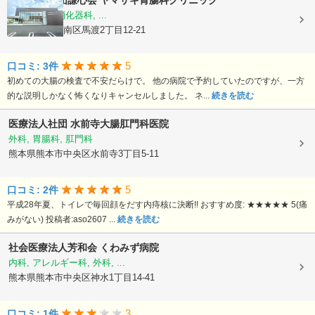
医療法人社団謙心会
ヤマサキ胃腸科クリニック
内科, 外科, 消化器科, ...
熊本県熊本市南区馬渡2丁目12-21
5
口コミ: 3件
初めての大腸の検査で不安だらけで。 他の病院で予約していたのですが、一方
的な説明しかなく怖くなりキャンセルしました。 ネ...
続きを読む
医療法人社団
水前寺大腸肛門科医院
外科, 胃腸科, 肛門科
熊本県熊本市中央区水前寺3丁目5-11
5
口コミ: 2件
平成28年夏、トイレで毎回顔をだす内痔核に決断!! おすすめ度: ★★★★★ 5(痛
みがない) 投稿者:aso2607 ...
続きを読む
社会医療法人芳和会
くわみず病院
内科, アレルギー科, 外科, ...
熊本県熊本市中央区神水1丁目14-41
3
口コミ: 1件