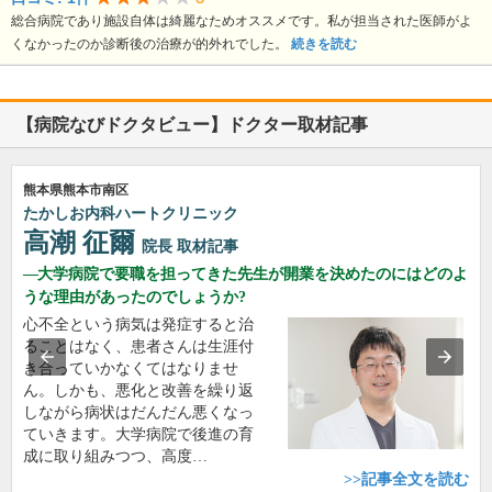
総合病院であり施設自体は綺麗なためオススメです。私が担当された医師がよ
くなかったのか診断後の治療が的外れでした。
続きを読む
【病院なびドクタビュー】ドクター取材記事
熊本県熊本市南区
たかしお内科ハートクリニック
高潮 征爾
院長
取材記事
大学病院で要職を担ってきた先生が開業を決めたのにはどのよ
うな理由があったのでしょうか?
心不全という病気は発症すると治
ることはなく、患者さんは生涯付
き合っていかなくてはなりませ
ん。しかも、悪化と改善を繰り返
しながら病状はだんだん悪くなっ
ていきます。大学病院で後進の育
成に取り組みつつ、高度…
>>記事全文を読む