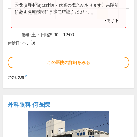
8:30～12:00
●
●
お盆(8月中旬)は休診・休業の場合があります。来院前
に必ず医療機関に直接ご確認ください。
9:30～19:00
●
●
●
●
×閉じる
土・日曜8:30～12:00
備考:
木、祝
休診日:
この医院の詳細をみる
※
アクセス数
外科眼科 何医院