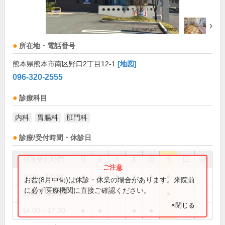
所在地・電話番号
熊本県熊本市南区野口2丁目12-1
[地図]
096-320-2555
診療科目
内科
胃腸科
肛門科
診療/受付時間・休診日
外来受付時間
月
火
水
木
金
土
日
祝
9:00～12:30
●
●
●
●
●
●
お盆(8月中旬)は休診・休業の場合があります。来院前
に必ず医療機関に直接ご確認ください。
13:00～15:00
●
×閉じる
14:00～17:30
●
●
●
●