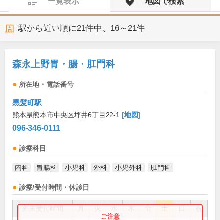
一覧表示
地図で検索
駅から近い順に
21
件中、
16～21件
森永上野胃・腸・肛門科
所在地・電話番号
黒髪町駅
熊本県熊本市中央区坪井6丁目22-1
[地図]
096-346-0111
診療科目
内科
胃腸科
小児科
外科
小児外科
肛門科
診療/受付時間・休診日
外来受付時間
月
火
水
木
金
土
日
祝