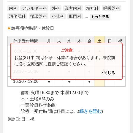
内科
アレルギー科
外科
漢方内科
精神科
呼吸器科
消化器科
循環器科
小児科
肛門科
...
もっと見る
診療/受付時間・休診日
外来受付時間
月
火
水
木
金
土
日
祝
8:00～12:00
●
●
●
●
●
お盆(8月中旬)は休診・休業の場合があります。来院前
8:00～16:30
●
に必ず医療機関に直接ご確認ください。
13:30～16:30
●
●
●
×閉じる
16:30～19:00
●
●
●
火曜16:30まで 木曜12:00まで
備考:
木・土曜AMのみ
一部診療科予約制
診療・受付時間は科目によ...(
続きを読む
)
日・祝
休診日: