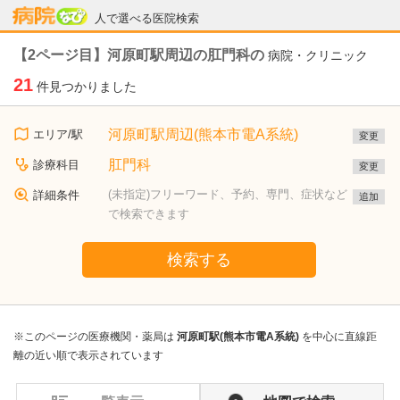
病院なび
人で選べる医院検索
【2ページ目】河原町駅周辺の肛門科の
病院・クリニック
21
件見つかりました
河原町駅周辺(熊本市電A系統)
エリア/駅
変更
肛門科
診療科目
変更
(未指定)フリーワード、予約、専門、症状など
詳細条件
追加
で検索できます
検索する
※このページの医療機関・薬局は
河原町駅(熊本市電A系統)
を中心に直線距
離の近い順で表示されています