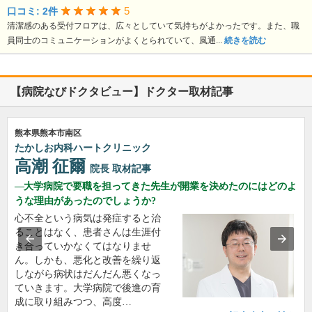
5
口コミ: 2件
清潔感のある受付フロアは、広々としていて気持ちがよかったです。また、職
員同士のコミュニケーションがよくとられていて、風通...
続きを読む
【病院なびドクタビュー】ドクター取材記事
熊本県熊本市南区
たかしお内科ハートクリニック
高潮 征爾
院長
取材記事
大学病院で要職を担ってきた先生が開業を決めたのにはどのよ
うな理由があったのでしょうか?
心不全という病気は発症すると治
ることはなく、患者さんは生涯付
き合っていかなくてはなりませ
ん。しかも、悪化と改善を繰り返
しながら病状はだんだん悪くなっ
ていきます。大学病院で後進の育
成に取り組みつつ、高度…