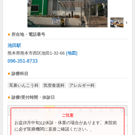
所在地・電話番号
池田駅
熊本県熊本市西区池田1-32-66
[地図]
096-351-8733
診療科目
耳鼻いんこう科
気管食道科
アレルギー科
診療/受付時間・休診日
外来受付時間
月
火
水
木
金
土
日
祝
9:00～12:30
●
●
●
●
●
●
お盆(8月中旬)は休診・休業の場合があります。来院前
に必ず医療機関に直接ご確認ください。
14:30～18:00
●
●
●
●