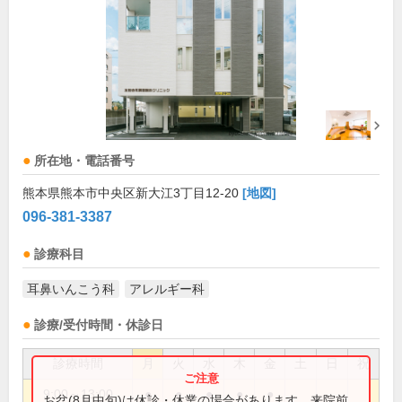
所在地・電話番号
熊本県熊本市中央区新大江3丁目12-20
[地図]
096-381-3387
診療科目
耳鼻いんこう科
アレルギー科
診療/受付時間・休診日
診療時間
月
火
水
木
金
土
日
祝
9:00～13:00
●
●
●
●
●
お盆(8月中旬)は休診・休業の場合があります。来院前