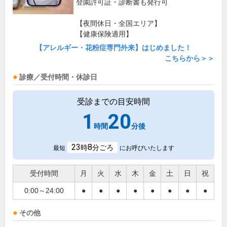
登園許可証・診断書も発行可
【夜間休日・全国エリア】
【健康保険適用】
【アレルギー・花粉症専門外来】はじめました！
こちらから＞＞
診療／受付時間・休診日
受診までの目安時間
1
20
時間
分後
23
8
時
分ごろ
最短
にお呼びいたします
受付時間
月
火
水
木
金
土
日
祝
0:00～24:00
●
●
●
●
●
●
●
●
その他