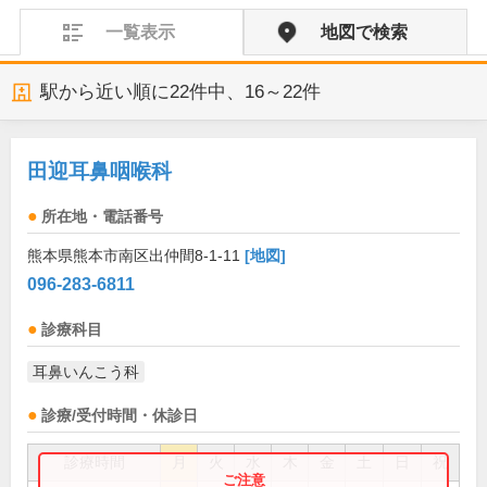
一覧表示
地図で検索
駅から近い順に
22
件中、
16～22件
田迎耳鼻咽喉科
所在地・電話番号
熊本県熊本市南区出仲間8-1-11
[地図]
096-283-6811
診療科目
耳鼻いんこう科
診療/受付時間・休診日
診療時間
月
火
水
木
金
土
日
祝