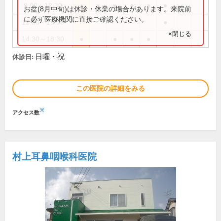
9:00～12:30
●
●
●
●
●
●
お盆(8月中旬)は休診・休業の場合があります。来院前
に必ず医療機関に直接ご確認ください。
13:30～16:00
●
×閉じる
14:30～18:30
●
●
●
●
日曜・祝
休診日:
この医院の詳細をみる
※
アクセス数
村上耳鼻咽喉科医院