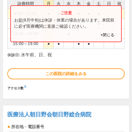
診療時間
月
火
水
木
金
土
日
祝
9:00～13:00
●
●
●
●
●
お盆(8月中旬)は休診・休業の場合があります。来院前
14:00～16:00
●
に必ず医療機関に直接ご確認ください。
14:00～19:00
●
×閉じる
15:00～19:00
●
●
●
●
水午前、日、祝
休診日:
この医院の詳細をみる
※
アクセス数
医療法人朝日野会朝日野総合病院
所在地・電話番号