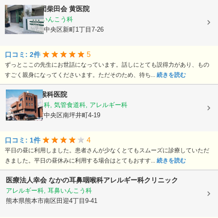
医療法人社団柴田会
黄医院
皮膚科, 耳鼻いんこう科
熊本県熊本市中央区新町1丁目7-26
5
口コミ: 2件
ずっとここの先生にお世話になっています。話しにとても説得力があり、もの
すごく親身になってくださいます。ただそのため、待ち...
続きを読む
熊谷耳鼻咽喉科医院
耳鼻いんこう科, 気管食道科, アレルギー科
熊本県熊本市中央区南坪井町4-19
4
口コミ: 1件
平日の昼に利用しました。患者さんが少なくとてもスムーズに診療していただ
きました。平日の昼休みに利用する場合はとてもおすす...
続きを読む
医療法人幸会
なかの耳鼻咽喉科アレルギー科クリニック
アレルギー科, 耳鼻いんこう科
熊本県熊本市南区田迎4丁目9-41