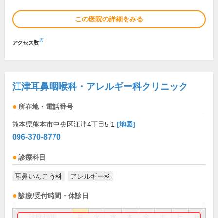
この医院の詳細をみる
※
アクセス数
江津耳鼻咽喉科・アレルギー科クリニック
所在地・電話番号
熊本県熊本市中央区江津4丁目5-1
[地図]
096-370-8770
診療科目
耳鼻いんこう科
アレルギー科
診療/受付時間・休診日
診療時間
月
火
水
木
金
土
日
祝