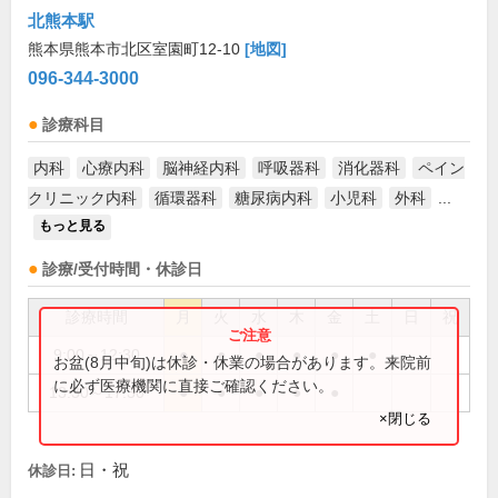
北熊本駅
熊本県熊本市北区室園町12-10
[地図]
096-344-3000
診療科目
内科
心療内科
脳神経内科
呼吸器科
消化器科
ペイン
クリニック内科
循環器科
糖尿病内科
小児科
外科
...
もっと見る
診療/受付時間・休診日
診療時間
月
火
水
木
金
土
日
祝
9:00～12:30
●
●
●
●
●
●
お盆(8月中旬)は休診・休業の場合があります。来院前
に必ず医療機関に直接ご確認ください。
13:30～17:30
●
●
●
●
●
×閉じる
日・祝
休診日: