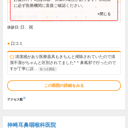
に必ず医療機関に直接ご確認ください。
9:00～14:00
●
×閉じる
15:00～19:00
●
●
●
●
日、祝
休診日:
口コミ
清潔感があり医療器具もきちんと掃除されていたので清
潔不潔がちゃんと区別されてました^ ^ 鼻風邪で行ったので
すが丁寧に説...
もっと読む
この医院の詳細をみる
※
アクセス数
神﨑耳鼻咽喉科医院