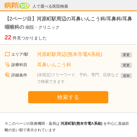
病院なび
人で選べる医院検索
【2ページ目】河原町駅周辺の耳鼻いんこう科/耳鼻科/耳鼻
咽喉科の
病院・クリニック
22
件見つかりました
河原町駅周辺(熊本市電A系統)
エリア/駅
変更
耳鼻いんこう科
診療科目
変更
(未指定)フリーワード、予約、専門、症状など
詳細条件
追加
で検索できます
検索する
※このページの医療機関・薬局は
河原町駅(熊本市電A系統)
を中心に直線距
離の近い順で表示されています