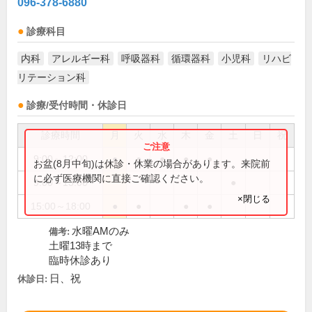
096-378-6880
診療科目
内科
アレルギー科
呼吸器科
循環器科
小児科
リハビ
リテーション科
診療/受付時間・休診日
診療時間
月
火
水
木
金
土
日
祝
9:00～12:00
●
●
●
●
●
お盆(8月中旬)は休診・休業の場合があります。来院前
に必ず医療機関に直接ご確認ください。
9:00～13:00
●
×閉じる
15:00～18:00
●
●
●
●
水曜AMのみ
備考:
土曜13時まで
臨時休診あり
日、祝
休診日: