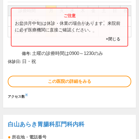
診療時間
月
火
水
木
金
土
日
祝
9:00～12:30
●
●
●
●
●
●
お盆(8月中旬)は休診・休業の場合があります。来院前
に必ず医療機関に直接ご確認ください。
13:30～17:30
●
●
●
●
●
×閉じる
土曜の診療時間は0900～1230のみ
備考:
日・祝
休診日:
この医院の詳細をみる
※
アクセス数
白山あらき胃腸科肛門科内科
所在地・電話番号