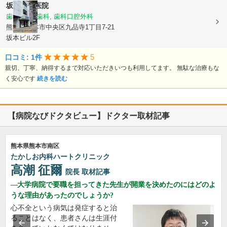
坂本歯科医院
歯科, 小児歯科, 歯科口腔外科
熊本県熊本市中央区九品寺1丁目7-21
坂本ビル2F
5
口コミ: 1件
親切、丁寧、納得するまで対応いただきいつも利用してます。 無駄な治療もな
く安心です
続きを読む
【病院なびドクタビュー】ドクター取材記事
熊本県熊本市南区
たかしお内科ハートクリニック
高潮 征爾
院長
取材記事
大学病院で要職を担ってきた先生が開業を決めたのにはどのよ
うな理由があったのでしょうか?
心不全という病気は発症すると治
ることはなく、患者さんは生涯付