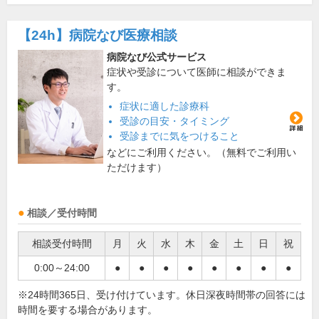
【24h】
病院なび医療相談
病院なび公式サービス
症状や受診について医師に相談ができま
す。
症状に適した診療科
受診の目安・タイミング
受診までに気をつけること
などにご利用ください。（無料でご利用い
ただけます）
相談／受付時間
相談受付時間
月
火
水
木
金
土
日
祝
0:00～24:00
●
●
●
●
●
●
●
●
※24時間365日、受け付けています。休日深夜時間帯の回答には
時間を要する場合があります。