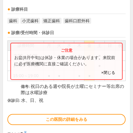
診療科目
歯科
小児歯科
矯正歯科
歯科口腔外科
診療/受付時間・休診日
診療時間
月
火
水
木
金
土
日
祝
9:00～13:00
●
●
●
●
●
お盆(8月中旬)は休診・休業の場合があります。来院前
に必ず医療機関に直接ご確認ください。
14:00～17:00
●
×閉じる
15:00～19:00
●
●
●
●
祝日のある週や院長が土曜にセミナー等出席の
備考:
際は水曜診療
水、日、祝
休診日:
この医院の詳細をみる
※