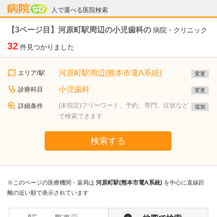
病院なび
人で選べる医院検索
【3ページ目】河原町駅周辺の小児歯科の
病院・クリニック
32
件見つかりました
河原町駅周辺(熊本市電A系統)
エリア/駅
変更
小児歯科
診療科目
変更
(未指定)フリーワード、予約、専門、症状など
詳細条件
追加
で検索できます
検索する
※このページの医療機関・薬局は
河原町駅(熊本市電A系統)
を中心に直線距
離の近い順で表示されています