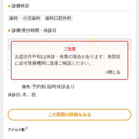
診療科目
歯科
小児歯科
歯科口腔外科
診療/受付時間・休診日
外来受付時間
月
火
水
木
金
土
日
祝
10:00～14:00
●
●
●
●
●
●
お盆(8月中旬)は休診・休業の場合があります。来院前
に必ず医療機関に直接ご確認ください。
16:00～21:00
●
●
●
●
●
×閉じる
予約制 臨時休診あり
備考:
木、祝
休診日:
この医院の詳細をみる
※
アクセス数