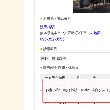
所在地・電話番号
洗馬橋駅
熊本県熊本市中央区新町2丁目9-6
[地図]
096-352-0556
診療科目
内科
循環器科
診療/受付時間・休診日
外来受付時間
月
火
9:00～12:00
●
●
お盆(8月中旬)は休診・休業の場合があ
13:30～14:30
13:30～16:30
●
●