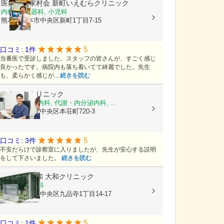
医療法人家村会
新町いえむらクリニック
内科, 消化器科, 小児科
熊本県熊本市中央区新町1丁目7-15
5
口コミ: 1件
当番医で受診しました。スタッフの皆さんが、すごく感じ
良かったです。病院内も落ち着いてて綺麗でした。先生
も、柔らかく感じが...
続きを読む
きさぬきクリニック
糖尿病内科, 内科, 代謝・内分泌内科, ...
熊本県熊本市中央区本荘町720-3
5
口コミ: 3件
不安だらけで診察室に入りましたが、先生が安心する説明
をして下さいました。
続きを読む
医療法人大和
大和クリニック
内科, 循環器科
熊本県熊本市中央区九品寺1丁目14-17
5
口コミ: 1件