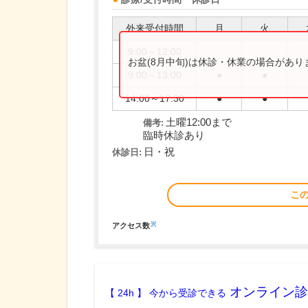
外来受付時間
月
火
9:00～12:00
お盆(8月中旬)は休診・休業の場合があ
9:00～13:00
●
●
14:00～17:30
●
●
土曜12:00まで
備考:
臨時休診あり
日・祝
休診日:
こ
※
アクセス数
オンライン診
【 24h 】 今から受診できる