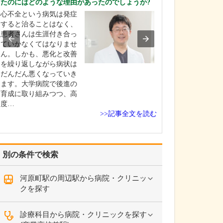
たのにはどのような理由があったのでしょうか?
ください。
心不全という病気は発症
これまで耳を専
すると治ることはなく、
を積んできたこ
患者さんは生涯付き合っ
り、難聴や突発
ていかなくてはなりませ
中耳炎をはじめ
ん。しかも、悪化と改善
やめまいなどの
を繰り返しながら病状は
療には特に力を
だんだん悪くなっていき
ます。難聴は原
ます。大学病院で後進の
て治療法が異な
育成に取り組みつつ、高
まずは詳しい検
度…
こに…
>>記事全文を読む
別の条件で検索
河原町駅の周辺駅から病院・クリニッ
クを探す
診療科目から病院・クリニックを探す