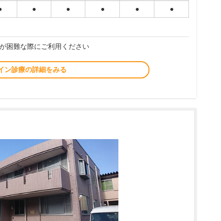
●
●
●
●
●
●
が困難な際にご利用ください
イン診療の詳細をみる