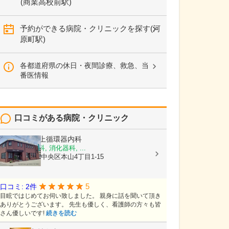
(商業高校前駅)
予約ができる病院・クリニックを探す(河
原町駅)
各都道府県の休日・夜間診療、救急、当
番医情報
口コミがある病院・クリニック
医療法人
村上循環器内科
内科, 呼吸器科, 消化器科, ...
熊本県熊本市中央区本山4丁目1-15
5
口コミ: 2件
目眩ではじめてお伺い致しました。 親身に話を聞いて頂き
ありがとうございます。 先生も優しく、看護師の方々も皆
さん優しいです!
続きを読む