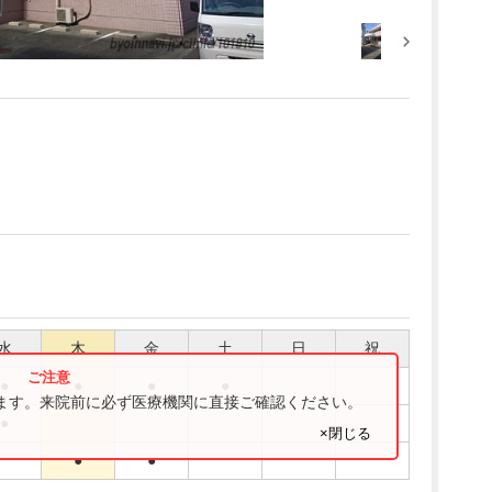
水
木
金
土
日
祝
●
●
●
●
ります。来院前に必ず医療機関に直接ご確認ください。
●
×閉じる
●
●