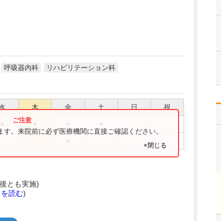
呼吸器内科
リハビリテーション科
水
木
金
土
日
祝
●
●
●
●
ります。来院前に必ず医療機関に直接ご確認ください。
●
×閉じる
後とも実施)
きを読む
)