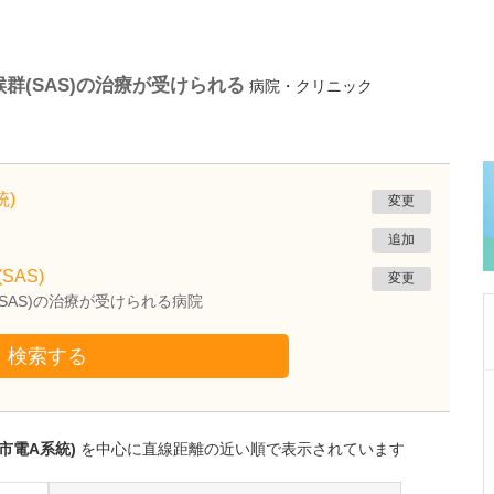
群(SAS)の治療が受けられる
病院・クリニック
)
変更
追加
SAS)
変更
SAS)の治療が受けられる病院
検索する
埼玉県さいたま市浦和区
あずさクリニック
根井 貴仁
市電A系統)
を中心に直線距離の近い順で表示されています
院長
取材記事
「トラベルクリニック」の診療内容について詳