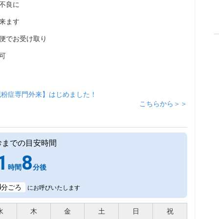
不良に
来ます
便でお受け取り
可
花粉症専門外来】はじめました！
こちらから＞＞
診までの目安時間
1
8
時間
分後
4
分ごろ
にお呼びいたします
水
木
金
土
日
祝