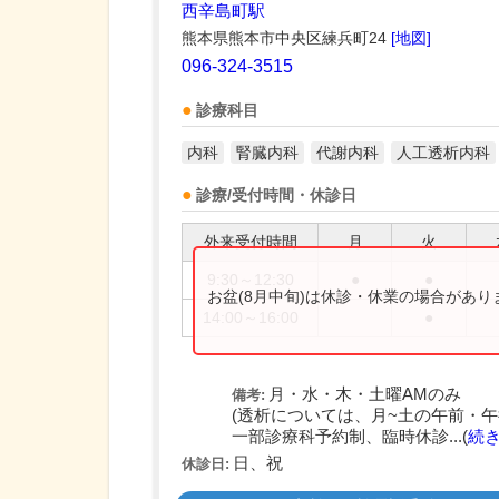
西辛島町駅
熊本県熊本市中央区練兵町24
[地図]
096-324-3515
診療科目
内科
腎臓内科
代謝内科
人工透析内科
診療/受付時間・休診日
外来受付時間
月
火
9:30～12:30
●
●
お盆(8月中旬)は休診・休業の場合があ
14:00～16:00
●
月・水・木・土曜AMのみ
備考:
(透析については、月~土の午前・午
一部診療科予約制、臨時休診...(
続
日、祝
休診日: