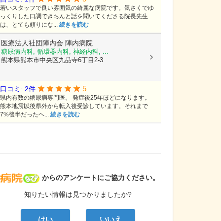
若いスタッフで良い雰囲気の綺麗な病院です。気さくでゆ
っくりした口調できちんと話を聞いてくださる院長先生
は、とても頼りにな...
続きを読む
医療法人社団陣内会
陣内病院
糖尿病内科, 循環器内科, 神経内科, ...
熊本県熊本市中央区九品寺6丁目2-3
5
口コミ: 2件
県内有数の糖尿病専門医。 発症後25年ほどになります。
熊本地震以後県外から転入後受診しています。それまで
7%後半だったヘ...
続きを読む
病院なび
からのアンケートにご協力ください。
知りたい情報は見つかりましたか?
はい
いいえ