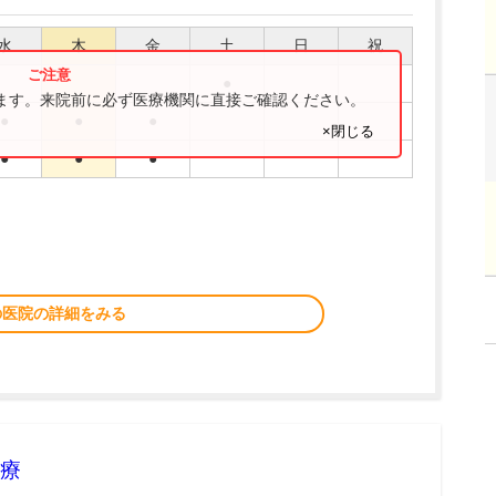
水
木
金
土
日
祝
●
ります。来院前に必ず医療機関に直接ご確認ください。
●
●
●
×閉じる
●
●
●
の医院の詳細をみる
療