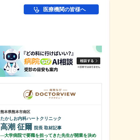
医療機関の皆様へ
医師(ドクター)の
熊本県熊本市南区
東京都中野区
たかしお内科ハートクリニック
中野富士見
高潮 征爾
冨岡 亮太
院長
取材記事
大学病院で要職を担ってきた先生が開業を決め
特に先生が力を