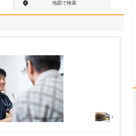
しく教えてください。
地図で検索
トラベルクリニックは、
出張や留学、旅行などで
海外に行かれる方が、渡
航中や帰国後も健康で安
全、快適に過ごせるよう
サポートするクリニック
です。当院では渡航前の
予防接種をはじめ、渡航
先や滞在期間、ご本人の
健…
>>記事全文を読む