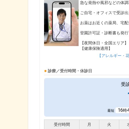
急な発熱や風邪などの体調
ご自宅・オフィスで受診出
お薬はお近くの薬局、宅配
登園許可証・診断書も発行
【夜間休日・全国エリア】
【健康保険適用】
【アレルギー・
診療／受付時間・休診日
受
16
時
最短
受付時間
月
火