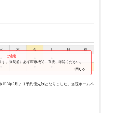
水
木
金
土
日
祝
●
●
●
ります。来院前に必ず医療機関に直接ご確認ください。
●
●
●
×閉じる
令和3年2月より予約優先制となりました。当院ホームペ