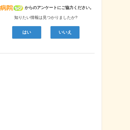
病院なび
からのアンケートにご協力ください。
知りたい情報は見つかりましたか?
はい
いいえ