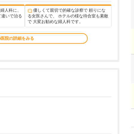
産婦人科に、
優しくて親切で的確な診察で 頼りにな
て違いで治る
る女医さんで、 ホテルの様な待合室も素敵
で 大変お勧めな婦人科です。
の医院の詳細をみる