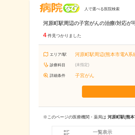
病院なび
人で選べる医院検索
河原町駅周辺の子宮がんの治療/対応が
4
件見つかりました
河原町駅周辺(熊本市電A系統
エリア/駅
(未指定)
診療科目
子宮がん
詳細条件
※このページの医療機関・薬局は
河原町駅(熊本
一覧表示