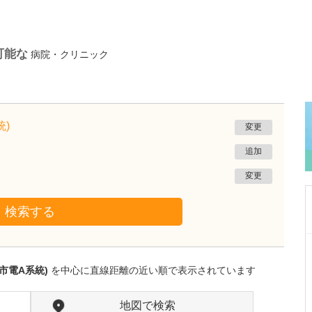
可能な
病院・クリニック
)
変更
追加
変更
検索する
熊本県熊本市南区
たかしお内科ハートクリニック
市電A系統)
を中心に直線距離の近い順で表示されています
高潮 征爾
院長
取材記事
大学病院で要職を担ってきた先生が開業を決め
地図で検索