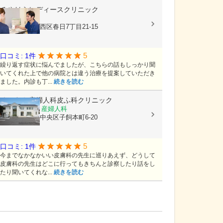
みやはらレディースクリニック
婦人科
熊本県熊本市西区春日7丁目21-15
5
口コミ: 1件
繰り返す症状に悩んでましたが、こちらの話もしっかり聞
いてくれた上で他の病院とは違う治療を提案していただき
ました。内診も丁...
続きを読む
よしむら産婦人科皮ふ科クリニック
内科, 皮膚科, 産婦人科
熊本県熊本市中央区子飼本町6-20
5
口コミ: 1件
今までなかなかいい皮膚科の先生に巡りあえず、どうして
皮膚科の先生はどこに行ってもきちんと診察したり話をし
たり聞いてくれな...
続きを読む