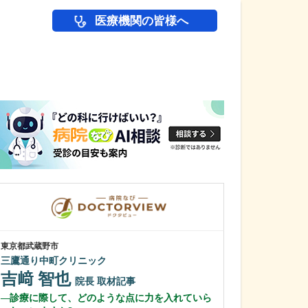
医療機関の皆様へ
医師(ドクター)の
東京都武蔵野市
神奈川県横浜市西区
三鷹通り中町クリニック
みなとみらい夢
吉﨑 智也
貝嶋 弘恒
院長
取材記事
診療に際して、どのような点に力を入れていら
貴院の特長を教