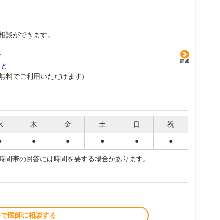
相談ができます。
グ
こと
無料でご利用いただけます）
水
木
金
土
日
祝
●
●
●
●
●
●
夜時間帯の回答には時間を要する場合があります。
料で医師に相談する