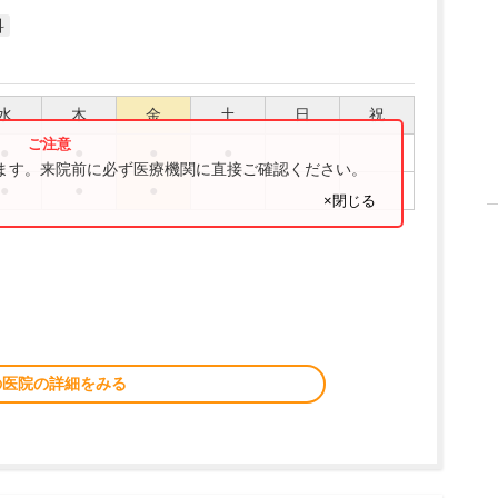
科
水
木
金
土
日
祝
●
●
●
●
ります。来院前に必ず医療機関に直接ご確認ください。
●
●
●
×閉じる
の医院の詳細をみる