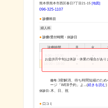
熊本県熊本市西区春日7丁目21-15
[地図]
096-325-1107
診療科目
婦人科
診療/受付時間・休診日
診療時間
月
火
9:00～12:30
●
●
お盆(8月中旬)は休診・休業の場合があ
14:00～18:00
●
●
3密解消、待ち時間短縮のため
備考:
ージ「WEB予約」よ...(
続きを読む
)
木、日、祝
休診日:
口コミ