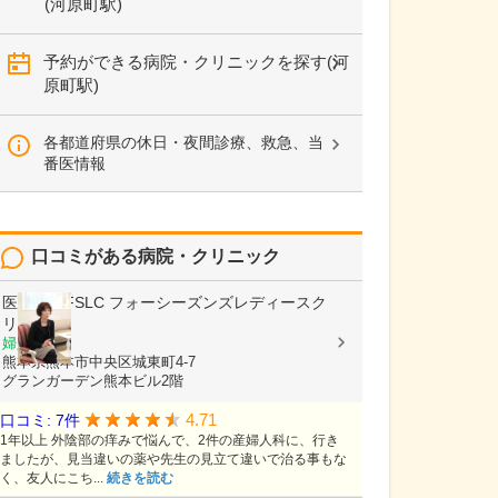
(河原町駅)
予約ができる病院・クリニックを探す(河
原町駅)
各都道府県の休日・夜間診療、救急、当
番医情報
口コミがある病院・クリニック
医療法人FSLC
フォーシーズンズレディースク
リニック
婦人科
熊本県熊本市中央区城東町4-7
グランガーデン熊本ビル2階
4.71
口コミ: 7件
1年以上 外陰部の痒みで悩んで、2件の産婦人科に、行き
ましたが、見当違いの薬や先生の見立て違いで治る事もな
く、友人にこち...
続きを読む