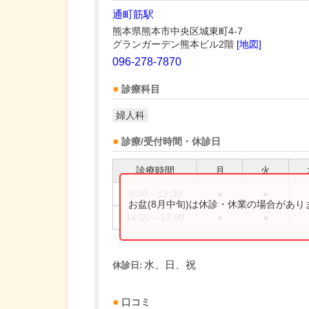
通町筋駅
熊本県熊本市中央区城東町4-7
グランガーデン熊本ビル2階
[地図]
096-278-7870
診療科目
婦人科
診療/受付時間・休診日
診療時間
月
火
9:00～12:30
●
●
お盆(8月中旬)は休診・休業の場合があ
14:00～17:00
●
●
水、日、祝
休診日:
口コミ