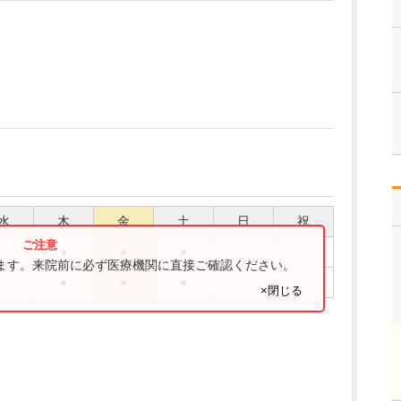
水
木
金
土
日
祝
●
●
●
ります。来院前に必ず医療機関に直接ご確認ください。
●
●
●
×閉じる