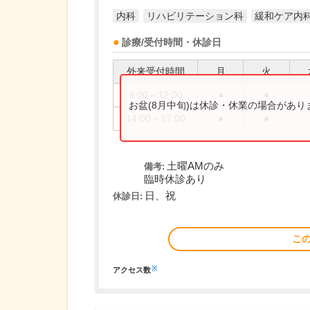
内科
リハビリテーション科
緩和ケア内
診療/受付時間・休診日
外来受付時間
月
火
9:00～12:00
●
●
お盆(8月中旬)は休診・休業の場合があ
14:00～17:00
●
●
土曜AMのみ
備考:
臨時休診あり
日、祝
休診日:
こ
※
アクセス数