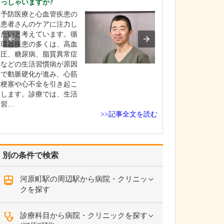
っしゃいますか?
が受けられるので
予防医療と心血管疾患の
当院は不妊治療
患者さんのケアに注力し
たクリニックで
たいと考えています。循
不妊治療から高
環器疾患の多くは、高血
助医療(ART)ま
圧、糖尿病、脂質異常症
応し、患者さん
などの生活習慣病が原因
希望に合わせた
で動脈硬化が進み、心筋
療をトータルで
梗塞や心不全を引き起こ
しています。そ
します。診療では、生活
も、開業当初か
習…
>>記事全文を読む
別の条件で検索
河原町駅の周辺駅から病院・クリニッ
クを探す
診療科目から病院・クリニックを探す