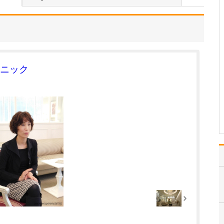
たのにはどのような理由があったのでしょうか?
心不全という病気は発症
すると治ることはなく、
患者さんは生涯付き合っ
ていかなくてはなりませ
ん。しかも、悪化と改善
を繰り返しながら病状は
ニック
だんだん悪くなっていき
ます。大学病院で後進の
育成に取り組みつつ、高
度…
>>記事全文を読む