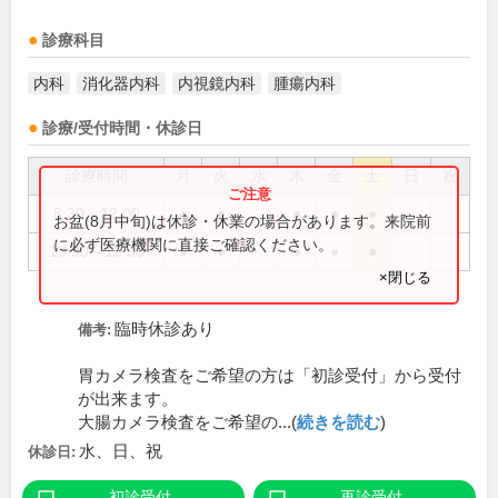
診療科目
内科
消化器内科
内視鏡内科
腫瘍内科
診療/受付時間・休診日
診療時間
月
火
水
木
金
土
日
祝
8:30～12:00
●
●
●
●
●
お盆(8月中旬)は休診・休業の場合があります。来院前
に必ず医療機関に直接ご確認ください。
13:30～18:00
●
●
●
●
●
×閉じる
臨時休診あり
備考:
胃カメラ検査をご希望の方は「初診受付」から受付
が出来ます。
大腸カメラ検査をご希望の...(
続きを読む
)
水、日、祝
休診日:
初診受付
再診受付