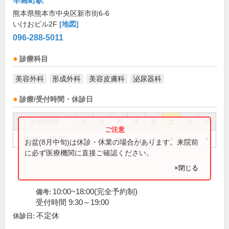
辛島町駅
熊本県熊本市中央区新市街6-6
いけおビル2F
[地図]
096-288-5011
診療科目
美容外科
形成外科
美容皮膚科
泌尿器科
診療/受付時間・休診日
診療時間
月
火
水
木
金
土
日
祝
10:00～18:00
●
●
●
●
●
●
●
●
お盆(8月中旬)は休診・休業の場合があります。来院前
に必ず医療機関に直接ご確認ください。
×閉じる
10:00~18:00(完全予約制)
備考:
受付時間 9:30～19:00
不定休
休診日: