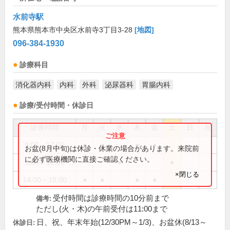
水前寺駅
熊本県熊本市中央区水前寺3丁目3-28
[地図]
096-384-1930
診療科目
消化器内科
内科
外科
泌尿器科
胃腸内科
診療/受付時間・休診日
診療時間
月
火
水
木
金
土
日
祝
9:00～12:00
●
●
●
●
お盆(8月中旬)は休診・休業の場合があります。来院前
に必ず医療機関に直接ご確認ください。
9:00～12:30
●
●
×閉じる
14:00～18:00
●
●
●
●
受付時間は診療時間の10分前まで
備考:
ただし(火・木)の午前受付は11:00まで
日、祝、年末年始(12/30PM～1/3)、お盆休(8/13～
休診日: