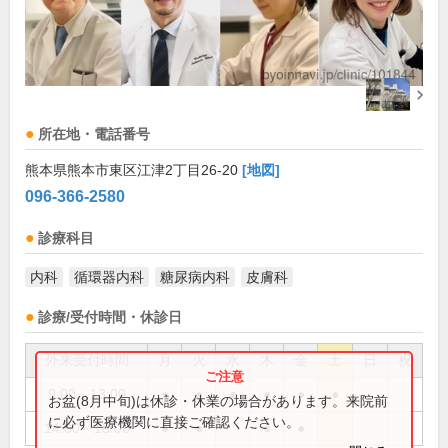
所在地・電話番号
熊本県熊本市東区江津2丁目26-20
[地図]
096-366-2580
診療科目
内科
循環器内科
糖尿病内科
皮膚科
診療/受付時間・休診日
外来受付時間
月
火
水
木
金
土
日
祝
9:00～13:00
●
●
●
●
●
●
お盆(8月中旬)は休診・休業の場合があります。来院前
に必ず医療機関に直接ご確認ください。
14:00～18:00
●
●
●
●