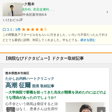
かじクリニック熊本
美容外科, 形成外科, 美容皮膚科, ...
熊本県熊本市中央区新市街6-6
いけおビル2F
5
口コミ: 1件
この間緊急アフターピルをもらいに行きました。いろいろ不安だったんですけ
どとても親切に説明、対応してくれました。中もとても...
続きを読む
【病院なびドクタビュー】ドクター取材記事
熊本県熊本市南区
たかしお内科ハートクリニック
高潮 征爾
院長
取材記事
大学病院で要職を担ってきた先生が開業を決めたのにはどのよ
うな理由があったのでしょうか?
心不全という病気は発症すると治
ることはなく、患者さんは生涯付