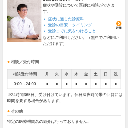
症状や受診について医師に相談ができま
す。
症状に適した診療科
受診の目安・タイミング
受診までに気をつけること
などにご利用ください。（無料でご利用い
ただけます）
相談／受付時間
相談受付時間
月
火
水
木
金
土
日
祝
0:00～24:00
●
●
●
●
●
●
●
●
※24時間365日、受け付けています。休日深夜時間帯の回答には
時間を要する場合があります。
その他
特定の医療機関名の紹介は行っておりません。