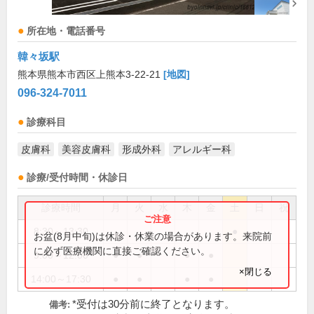
所在地・電話番号
韓々坂駅
熊本県熊本市西区上熊本3-22-21
[地図]
096-324-7011
診療科目
皮膚科
美容皮膚科
形成外科
アレルギー科
診療/受付時間・休診日
診療時間
月
火
水
木
金
土
日
祝
8:30～13:30
●
お盆(8月中旬)は休診・休業の場合があります。来院前
に必ず医療機関に直接ご確認ください。
9:00～12:00
●
●
●
●
×閉じる
14:00～17:30
●
●
●
●
*受付は30分前に終了となります。
備考: