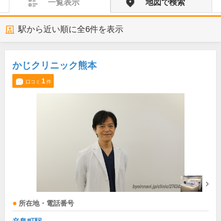
一覧表示
地図で検索
駅から近い順に全
6
件を表示
かじクリニック熊本
1
口コミ
件
所在地・電話番号