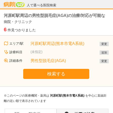
病院なび
人で選べる医院検索
河原町駅周辺の男性型脱毛症(AGA)の治療/対応が可能な
病院・クリニック
6
件見つかりました
河原町駅周辺(熊本市電A系統)
エリア/駅
変更
(未指定)
診療科目
追加
男性型脱毛症(AGA)
詳細条件
変更
検索する
※このページの医療機関・薬局は
河原町駅(熊本市電A系統)
を中心に直線距
離の近い順で表示されています