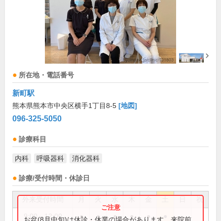
所在地・電話番号
新町駅
熊本県熊本市中央区横手1丁目8-5
[地図]
096-325-5050
診療科目
内科
呼吸器科
消化器科
診療/受付時間・休診日
外来受付時間
月
火
水
木
金
土
日
祝
9:00～12:00
●
●
●
●
●
●
お盆(8月中旬)は休診・休業の場合があります。来院前