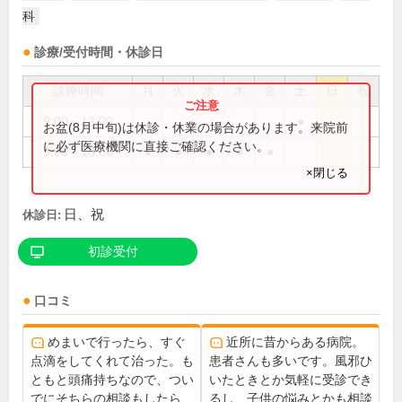
科
診療/受付時間・休診日
診療時間
月
火
水
木
金
土
日
祝
9:00～13:00
●
お盆(8月中旬)は休診・休業の場合があります。来院前
に必ず医療機関に直接ご確認ください。
9:00～18:00
●
●
●
●
●
×閉じる
日、祝
休診日:
初診受付
口コミ
めまいで行ったら、すぐ
近所に昔からある病院。
点滴をしてくれて治った。も
患者さんも多いです。風邪ひ
ともと頭痛持ちなので、つい
いたときとか気軽に受診でき
でにそちらの相談もしたら、
るし、子供の悩みとかも相談