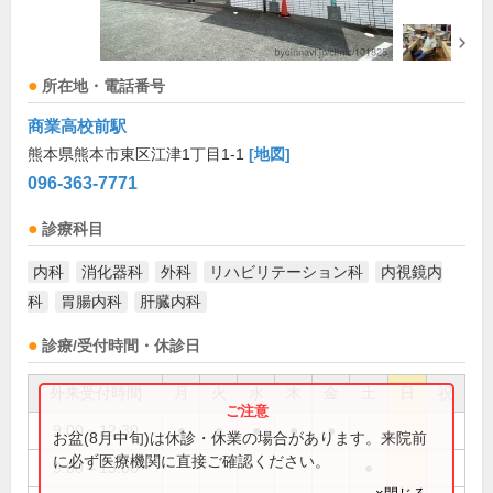
所在地・電話番号
商業高校前駅
熊本県熊本市東区江津1丁目1-1
[地図]
096-363-7771
診療科目
内科
消化器科
外科
リハビリテーション科
内視鏡内
科
胃腸内科
肝臓内科
診療/受付時間・休診日
外来受付時間
月
火
水
木
金
土
日
祝
9:00～12:30
●
●
●
●
●
お盆(8月中旬)は休診・休業の場合があります。来院前
に必ず医療機関に直接ご確認ください。
9:00～13:00
●