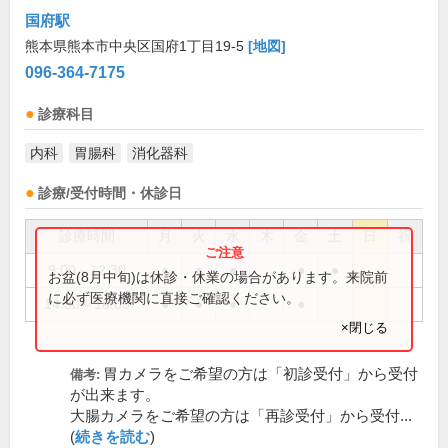
国府駅
熊本県熊本市中央区国府1丁目19-5
[地図]
096-364-7175
診療科目
内科
胃腸科
消化器科
診療/受付時間・休診日
診療時間
月
火
水
木
金
土
日
祝
9:00～12:30
●
●
●
●
●
お盆(8月中旬)は休診・休業の場合があります。来院前
に必ず医療機関に直接ご確認ください。
14:30～18:00
●
●
●
●
×閉じる
胃カメラをご希望の方は「初診受付」から受付
備考:
が出来ます。
大腸カメラをご希望の方は「再診受付」から受付...
(
続きを読む
)