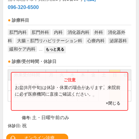
096-320-6500
診療科目
肛門内科
肛門外科
内科
消化器内科
外科
消化器外
科
大腸・肛門リハビリテーション科
心療内科
泌尿器科
緩和ケア内科
...
もっと見る
診療/受付時間・休診日
外来受付時間
月
火
水
木
金
土
日
祝
8:30～11:30
●
●
●
●
●
●
●
お盆(8月中旬)は休診・休業の場合があります。来院前
に必ず医療機関に直接ご確認ください。
13:30～16:30
●
●
●
●
●
×閉じる
土・日曜午前のみ
備考:
祝
休診日:
オンライン診療