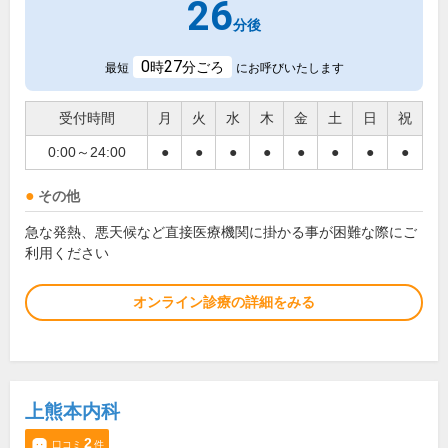
26
分後
0
27
時
分ごろ
最短
にお呼びいたします
受付時間
月
火
水
木
金
土
日
祝
0:00～24:00
●
●
●
●
●
●
●
●
その他
急な発熱、悪天候など直接医療機関に掛かる事が困難な際にご
利用ください
オンライン診療の詳細をみる
上熊本内科
2
口コミ
件