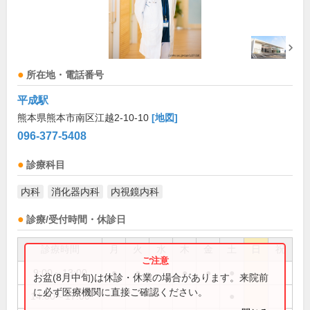
所在地・電話番号
平成駅
熊本県熊本市南区江越2-10-10
[地図]
096-377-5408
診療科目
内科
消化器内科
内視鏡内科
診療/受付時間・休診日
診療時間
月
火
水
木
金
土
日
祝
9:00～13:00
●
●
●
●
●
お盆(8月中旬)は休診・休業の場合があります。来院前
に必ず医療機関に直接ご確認ください。
14:00～17:00
●