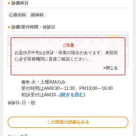
診療科目
心療内科
精神科
診療/受付時間・休診日
外来受付時間
月
火
水
木
金
土
日
祝
9:00～12:00
●
●
●
●
●
●
お盆(8月中旬)は休診・休業の場合があります。来院前
に必ず医療機関に直接ご確認ください。
13:00～17:00
●
●
●
●
×閉じる
火・土曜AMのみ
備考:
受付時間はAM8:30～11:30、PM13:00～16:30
初診受付はAM10...(
続きを読む
)
日・祝
休診日:
この医院の詳細をみる
※