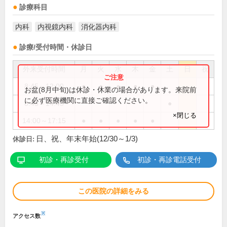
診療科目
内科
内視鏡内科
消化器内科
診療/受付時間・休診日
外来受付時間
月
火
水
木
金
土
日
祝
8:45～12:00
●
●
●
●
●
お盆(8月中旬)は休診・休業の場合があります。来院前
に必ず医療機関に直接ご確認ください。
8:45～14:45
●
×閉じる
14:00～17:15
●
●
●
●
●
日、祝、年末年始(12/30～1/3)
休診日:
初診・再診受付
初診・再診電話受付
この医院の詳細をみる
※
アクセス数