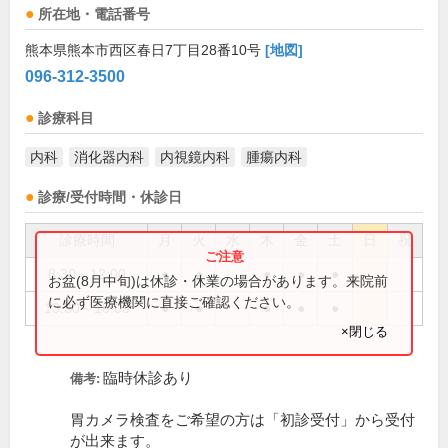
所在地・電話番号
熊本県熊本市西区春日7丁目28番10号
[地図]
096-312-3500
診療科目
内科
消化器内科
内視鏡内科
腫瘍内科
診療/受付時間・休診日
診療時間
月
火
水
木
金
土
日
祝
8:30～12:00
●
●
●
●
●
お盆(8月中旬)は休診・休業の場合があります。来院前
に必ず医療機関に直接ご確認ください。
13:30～18:00
●
●
●
●
●
×閉じる
臨時休診あり
備考:
胃カメラ検査をご希望の方は「初診受付」から受付
が出来ます。