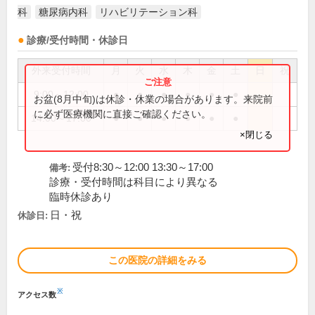
科
糖尿病内科
リハビリテーション科
診療/受付時間・休診日
外来受付時間
月
火
水
木
金
土
日
祝
9:00～12:00
●
●
●
●
●
●
お盆(8月中旬)は休診・休業の場合があります。来院前
に必ず医療機関に直接ご確認ください。
14:00～17:00
●
●
●
●
●
●
×閉じる
受付8:30～12:00 13:30～17:00
備考:
診療・受付時間は科目により異なる
臨時休診あり
日・祝
休診日:
この医院の詳細をみる
※
アクセス数