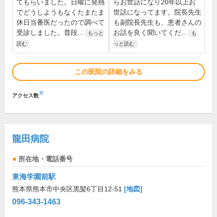
てもらいました。日曜に発熱
らお世話になり20年以上お
でどうしようもなくたまたま
世話になってます。院長先生
休日当番医だったので調べて
も副院長先生も、患者さんの
受診しました。普段...
お話を良く聞いてくだ...
もっと
も
読む
っと読む
この医院の詳細をみる
※
アクセス数
龍田病院
所在地・電話番号
東海学園前駅
熊本県熊本市中央区黒髪6丁目12-51
[地図]
096-343-1463