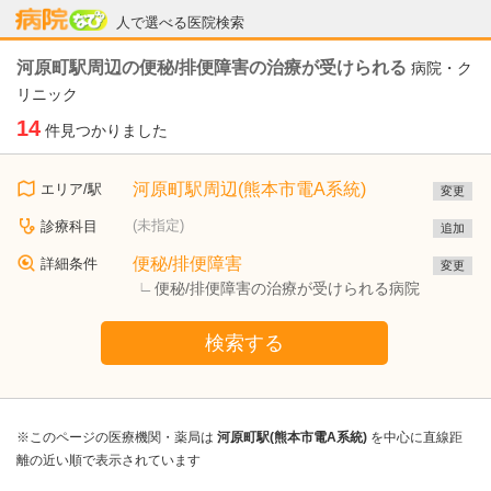
病院なび
人で選べる医院検索
河原町駅周辺の便秘/排便障害の治療が受けられる
病院・ク
リニック
14
件見つかりました
河原町駅周辺(熊本市電A系統)
エリア/駅
変更
(未指定)
診療科目
追加
便秘/排便障害
詳細条件
変更
便秘/排便障害の治療が受けられる病院
検索する
※このページの医療機関・薬局は
河原町駅(熊本市電A系統)
を中心に直線距
離の近い順で表示されています