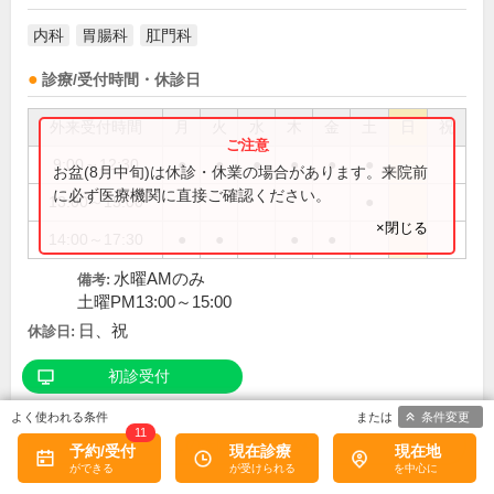
内科
胃腸科
肛門科
診療/受付時間・休診日
外来受付時間
月
火
水
木
金
土
日
祝
9:00～12:30
●
●
●
●
●
●
お盆(8月中旬)は休診・休業の場合があります。来院前
に必ず医療機関に直接ご確認ください。
13:00～15:00
●
×閉じる
14:00～17:30
●
●
●
●
水曜AMのみ
備考:
土曜PM13:00～15:00
日、祝
休診日:
初診受付
条件変更
11
この医院の詳細をみる
予約/受付
現在診療
現在地
※