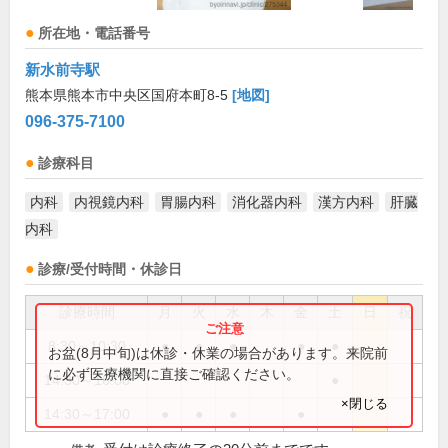
所在地・電話番号
新水前寺駅
熊本県熊本市中央区国府本町8-5
[地図]
096-375-7100
診療科目
内科
内視鏡内科
胃腸内科
消化器内科
漢方内科
肝臓
内科
診療/受付時間・休診日
診療時間
月
火
水
木
金
土
日
祝
8:30～10:30
●
●
●
●
●
お盆(8月中旬)は休診・休業の場合があります。来院前
に必ず医療機関に直接ご確認ください。
14:30～16:00
●
×閉じる
14:30～17:00
●
●
●
●