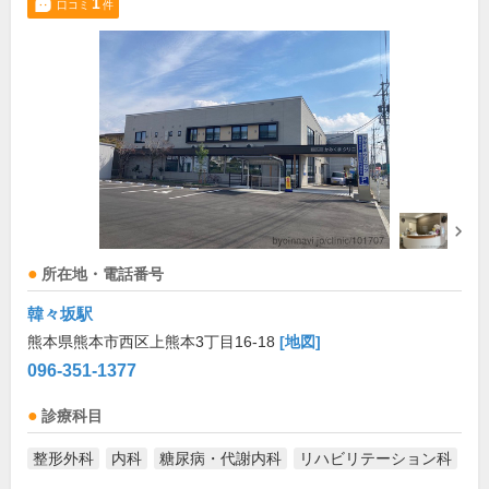
1
口コミ
件
所在地・電話番号
韓々坂駅
熊本県熊本市西区上熊本3丁目16-18
[地図]
096-351-1377
診療科目
整形外科
内科
糖尿病・代謝内科
リハビリテーション科