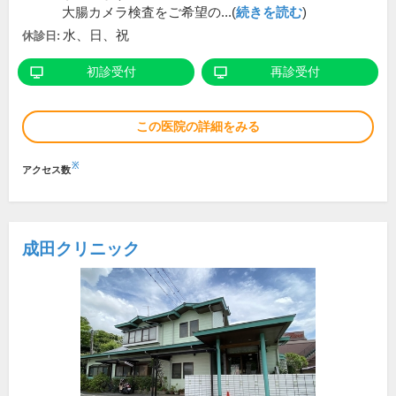
大腸カメラ検査をご希望の...(
続きを読む
)
水、日、祝
休診日:
初診受付
再診受付
この医院の詳細をみる
※
アクセス数
成田クリニック