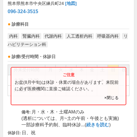
熊本県熊本市中央区練兵町24
[地図]
096-324-3515
診療科目
内科
腎臓内科
代謝内科
人工透析内科
呼吸器内科
リ
ハビリテーション科
診療/受付時間・休診日
外来受付時間
月
火
水
木
金
土
日
祝
9:30～12:30
●
●
●
●
●
●
お盆(8月中旬)は休診・休業の場合があります。来院前
に必ず医療機関に直接ご確認ください。
14:00～16:00
●
●
×閉じる
月・水・木・土曜AMのみ
備考:
(透析については、月~土の午前・午後とも実施)
一部診療科予約制、臨時休診...(
続きを読む
)
日、祝
休診日: