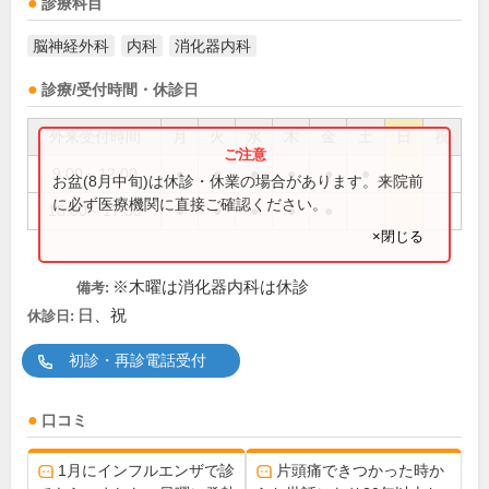
診療科目
脳神経外科
内科
消化器内科
診療/受付時間・休診日
外来受付時間
月
火
水
木
金
土
日
祝
9:00～12:00
●
●
●
●
●
●
お盆(8月中旬)は休診・休業の場合があります。来院前
に必ず医療機関に直接ご確認ください。
15:00～17:30
●
●
●
●
●
×閉じる
※木曜は消化器内科は休診
備考:
日、祝
休診日:
初診・再診電話受付
口コミ
1月にインフルエンザで診
片頭痛できつかった時か