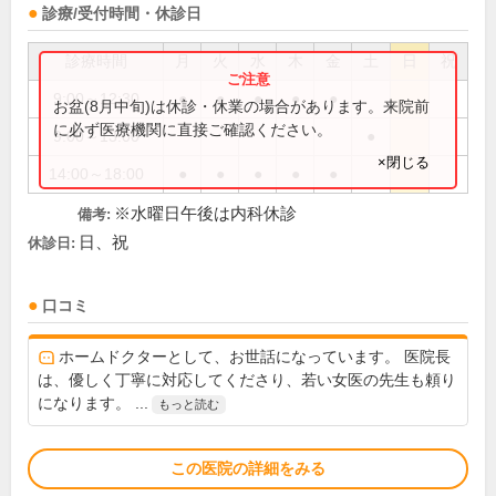
診療/受付時間・休診日
診療時間
月
火
水
木
金
土
日
祝
9:00～12:30
●
●
●
●
●
お盆(8月中旬)は休診・休業の場合があります。来院前
に必ず医療機関に直接ご確認ください。
9:00～13:00
●
×閉じる
14:00～18:00
●
●
●
●
●
※水曜日午後は内科休診
備考:
日、祝
休診日:
口コミ
ホームドクターとして、お世話になっています。 医院長
は、優しく丁寧に対応してくださり、若い女医の先生も頼り
になります。 ...
もっと読む
この医院の詳細をみる